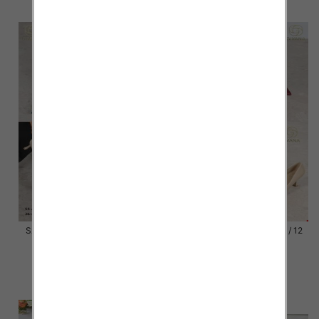
szczegóły
szczegóły
Szpilki damskie Roz 36-41 / 12
Szpilki damskie Roz 36-41 / 12
par
par
55.00 zł
55.00 zł
szczegóły
szczegóły