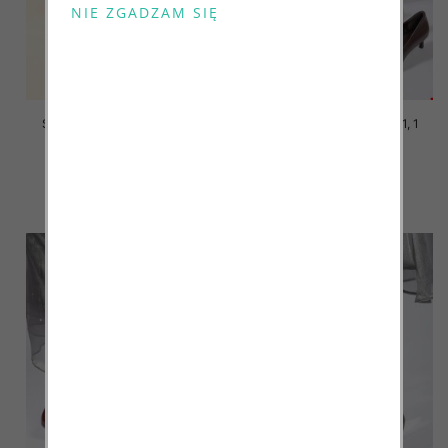
Szpilki damskie Roz 36-41, 1
Szpilki damskie Roz 36-41, 1
kolor Paczka 12 szt
kolor Paczka 12 szt
45.00 zł
40.00 zł
szczegóły
szczegóły