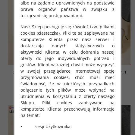
albo na żądanie uprawnionych na podstawie
prawa organów państwa w związku z
toczącymi się postępowaniami.
Nasz Sklep posługuje się również tzw. plikami
cookies (ciasteczka). Pliki te są zapisywane na
komputerze Klienta przez nasz serwer i
dostarczają danych statystycznych o
aktywności Klienta, w celu dobrania naszej
oferty do jego indywidualnych potrzeb i
gustów. Klient w każdej chwili może wyłączyć
w swojej przeglądarce internetowej opcję
Szpilki damskie Roz 36-41, 1
Szpilki damskie Roz 36-41, 1
przyjmowania cookies, choć musi mieć
kolor Paczka 12 szt
kolor Paczka 12 szt
świadomość, że w niektórych przypadkach
48.00 zł
48.00 zł
odłączenie tych plików może wpłynąć na
szczegóły
szczegóły
utrudnienia w korzystaniu z oferty naszego
Sklepu. Pliki cookies zapisywane na
komputerze Klienta przechowują informacje
na temat:
• sesji Użytkownika,