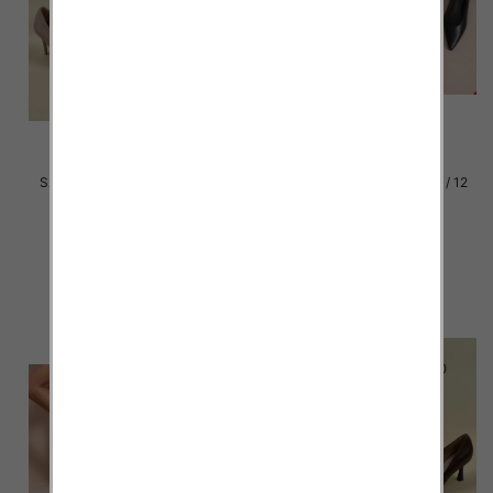
Szpilki damskie Roz 36-41 / 12
Szpilki damskie Roz 36-41 / 12
par
par
49.00 zł
46.00 zł
szczegóły
szczegóły