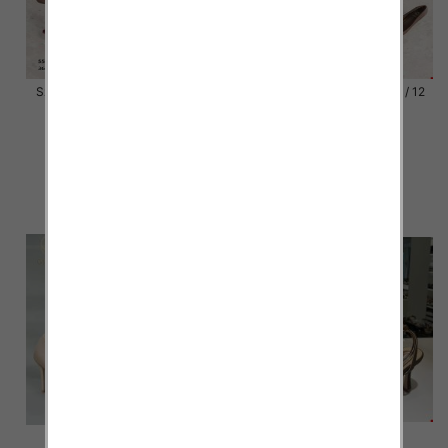
Szpilki damskie Roz 36-41 / 12
Szpilki damskie Roz 36-41 / 12
par
par
54.00 zł
54.00 zł
szczegóły
szczegóły