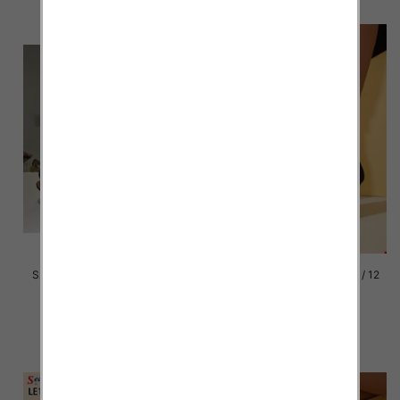
Szpilki damskie Roz 36-41 / 12
Szpilki damskie Roz 36-41 / 12
par
par
54.00 zł
43.00 zł
szczegóły
szczegóły