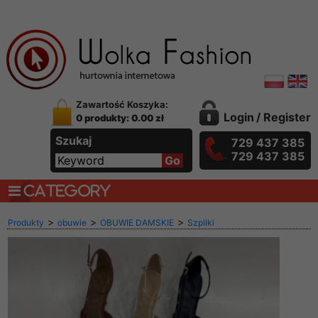
Zawartość Koszyka:
Login
/
Register
0 produkty: 0.00 zł
Szukaj
729 437 385
729 437 385
CATEGORY
>
>
>
Produkty
obuwie
OBUWIE DAMSKIE
Szpilki