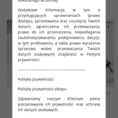
dokonanego wcześniej.
50.00 zł
50.00 zł
szczegóły
szczegóły
Dodatkowe informacje, w tym o
przysługujących uprawnieniach (prawo
dostępu, sprostowania oraz usunięcia Twoich
danych, ograniczenia ich przetwarzania,
prawo do ich przenoszenia, niepodlegania
zautomatyzowanemu podejmowaniu decyzji,
w tym profilowaniu, a także prawo wyrażenia
sprzeciwu wobec przetwarzania Twoich
danych osobowych) znajdziesz w Polityce
prywatności.
---------------------------------------------------
Polityka prywatności
Polityka prywatności sklepu
Szpilki damskie Roz 36-41, 1
Szpilki damskie Roz 36-41, 1
kolor Paczka 12 szt
kolor Paczka 12 szt
Zapewniamy naszym Klientom pełne
poszanowanie ich prywatności oraz ochronę
48.00 zł
48.00 zł
ich danych osobowych.
szczegóły
szczegóły