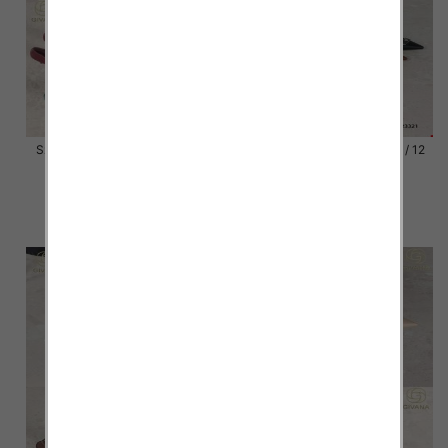
Szpilki damskie Roz 36-41 / 12
Szpilki damskie Roz 36-41 / 12
par
par
54.00 zł
54.00 zł
szczegóły
szczegóły