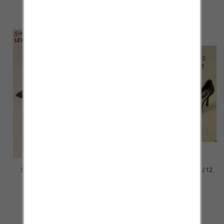
szczegóły
szczegóły
Szpilki damskie Roz 36-41, 1
Szpilki damskie Roz 36-41 / 12
kolor Paczka 12 szt
par
47.00 zł
49.00 zł
szczegóły
szczegóły