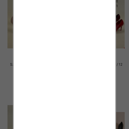
Szpilki damskie Roz 36-40 / 12
Szpilki damskie Roz 36-41 / 12
par
par
49.00 zł
49.00 zł
szczegóły
szczegóły