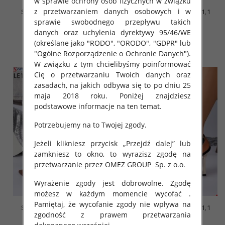
w sprawie ochrony osób fizycznych w związku
z przetwarzaniem danych osobowych i w
Szpilki damskie Roz 36-41, 1
Szpilki damskie Roz 36-41, 1
kolor Paczka 12 szt
kolor Paczka 12 szt
sprawie swobodnego przepływu takich
danych oraz uchylenia dyrektywy 95/46/WE
50.00 zł
50.00 zł
(określane jako "RODO", "ORODO", "GDPR" lub
szczegóły
szczegóły
"Ogólne Rozporządzenie o Ochronie Danych").
W związku z tym chcielibyśmy poinformować
Cię o przetwarzaniu Twoich danych oraz
zasadach, na jakich odbywa się to po dniu 25
maja 2018 roku. Poniżej znajdziesz
podstawowe informacje na ten temat.
Potrzebujemy na to Twojej zgody.
Jeżeli klikniesz przycisk „Przejdź dalej” lub
zamkniesz to okno, to wyrazisz zgodę na
przetwarzanie przez OMEZ GROUP
Sp. z o.o.
Wyrażenie zgody jest dobrowolne. Zgodę
możesz w każdym momencie wycofać .
Pamiętaj, że wycofanie zgody nie wpływa na
Szpilki damskie Roz 36-41, 1
Szpilki damskie Roz 36-41, 1
zgodność z prawem przetwarzania
kolor Paczka 12 szt
kolor Paczka 12 szt