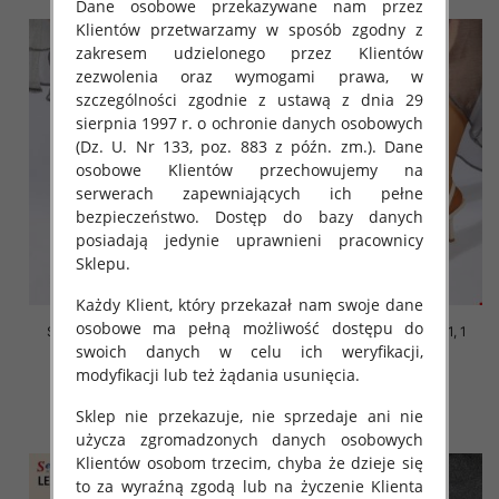
Dane osobowe przekazywane nam przez
Klientów przetwarzamy w sposób zgodny z
zakresem udzielonego przez Klientów
zezwolenia oraz wymogami prawa, w
szczególności zgodnie z ustawą z dnia 29
sierpnia 1997 r. o ochronie danych osobowych
(Dz. U. Nr 133, poz. 883 z późn. zm.). Dane
osobowe Klientów przechowujemy na
serwerach zapewniających ich pełne
bezpieczeństwo. Dostęp do bazy danych
posiadają jedynie uprawnieni pracownicy
Sklepu.
Każdy Klient, który przekazał nam swoje dane
osobowe ma pełną możliwość dostępu do
Szpilki damskie Roz 36-41, 1
Szpilki damskie Roz 36-41, 1
swoich danych w celu ich weryfikacji,
kolor Paczka 12 szt
kolor Paczka 12 szt
modyfikacji lub też żądania usunięcia.
48.00 zł
48.00 zł
szczegóły
szczegóły
Sklep nie przekazuje, nie sprzedaje ani nie
użycza zgromadzonych danych osobowych
Klientów osobom trzecim, chyba że dzieje się
to za wyraźną zgodą lub na życzenie Klienta