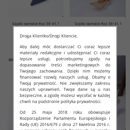
Szpilki damskie Roz 36-41, 1
Szpilki damskie Roz 36-41, 1
kolor Paczka 12 szt
kolor Paczka 12 szt
Droga Klientko/Drogi Kliencie,
50.00 zł
50.00 zł
szczegóły
szczegóły
Aby dalej móc dostarczać Ci coraz lepsze
materiały redakcyjne i udostępniać Ci coraz
lepsze usługi, potrzebujemy zgody na
dopasowanie treści marketingowych do
Twojego zachowania. Dzięki nim możemy
finansować rozwój naszych usług. Dbamy o
Twoją prywatność. Nie zwiększamy zakresu
naszych uprawnień. Twoje dane są u nas
bezpieczne, a zgodę możesz wycofać w każdej
chwili na podstronie polityka prywatności.
Od 25 maja 2018 roku obowiązuje
Rozporządzenie Parlamentu Europejskiego i
Rady (UE) 2016/679 z dnia 27 kwietnia 2016 r.