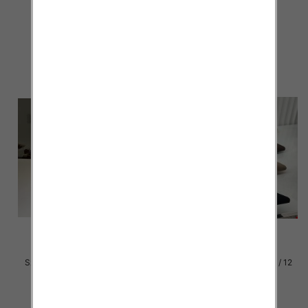
par
par
55.00 zł
54.00 zł
szczegóły
szczegóły
Szpilki damskie Roz 36-41 / 12
Szpilki damskie Roz 36-41 / 12
par
par
54.00 zł
52.00 zł