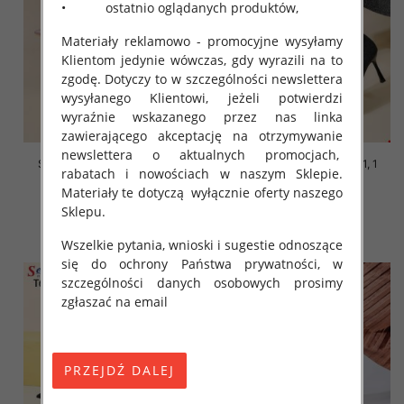
• ostatnio oglądanych produktów,
Materiały reklamowo - promocyjne wysyłamy
Klientom jedynie wówczas, gdy wyrazili na to
zgodę. Dotyczy to w szczególności newslettera
wysyłanego Klientowi, jeżeli potwierdzi
wyraźnie wskazanego przez nas linka
zawierającego akceptację na otrzymywanie
newslettera o aktualnych promocjach,
Szpilki damskie Roz 36-41, 1
Szpilki damskie Roz 36-41, 1
rabatach i nowościach w naszym Sklepie.
kolor Paczka 12 szt
kolor Paczka 12 szt
Materiały te dotyczą wyłącznie oferty naszego
48.00 zł
48.00 zł
Sklepu.
szczegóły
szczegóły
Wszelkie pytania, wnioski i sugestie odnoszące
się do ochrony Państwa prywatności, w
szczególności danych osobowych prosimy
zgłaszać na email