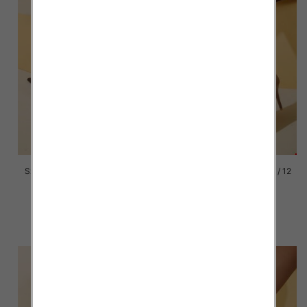
Szpilki damskie Roz 36-41 / 12
Szpilki damskie Roz 36-41 / 12
par
par
43.00 zł
43.00 zł
szczegóły
szczegóły