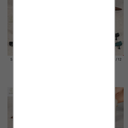
Szpilki damskie Roz 36-41 / 12
Szpilki damskie Roz 36-41 / 12
par
par
54.00 zł
54.00 zł
szczegóły
szczegóły