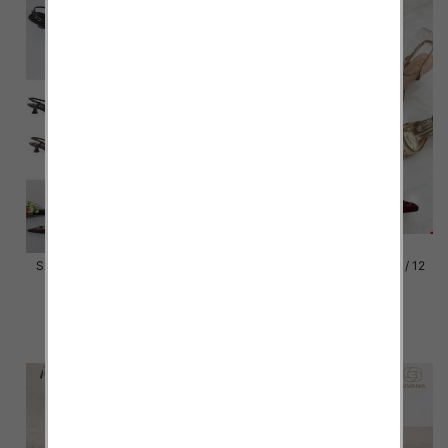
Szpilki damskie Roz 36-41 / 12
Szpilki damskie Roz 36-41 / 12
par
par
54.00 zł
54.00 zł
szczegóły
szczegóły