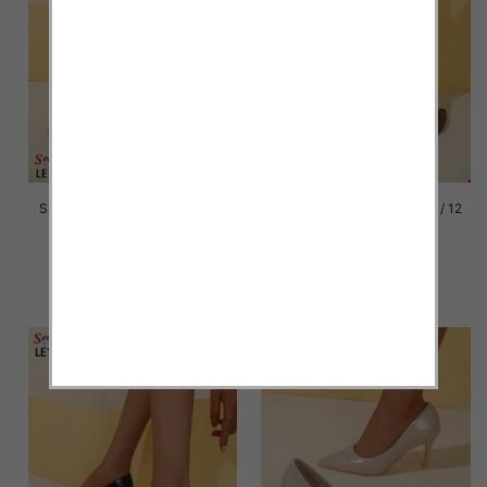
Szpilki damskie Roz 36-41 / 12
Szpilki damskie Roz 36-41 / 12
par
par
43.00 zł
43.00 zł
szczegóły
szczegóły