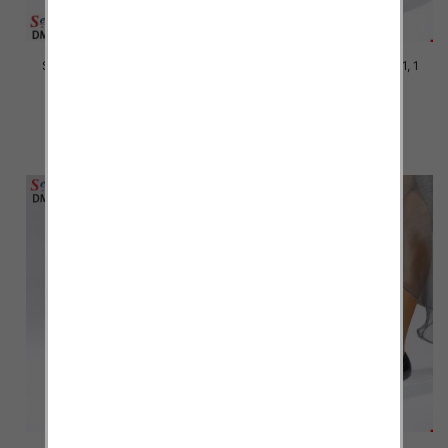
Szpilki damskie Roz 36-41, 1
Szpilki damskie Roz 36-41, 1
kolor Paczka 12 szt
kolor Paczka 12 szt
39.00 zł
39.00 zł
szczegóły
szczegóły