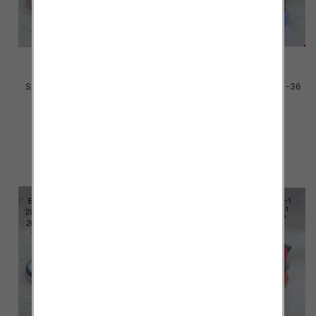
Sportowe dziecięce Roz 20-25
Sportowe dziecięce Roz 31-36
/24 par
/16 par
33.00 zł
33.00 zł
szczegóły
szczegóły