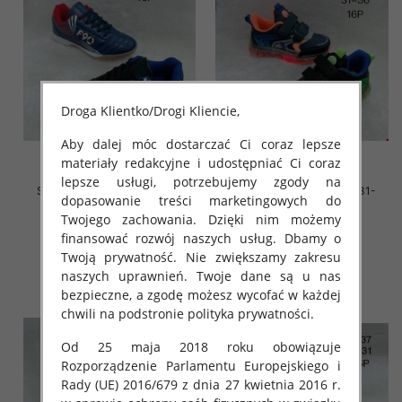
Droga Klientko/Drogi Kliencie,
Aby dalej móc dostarczać Ci coraz lepsze
materiały redakcyjne i udostępniać Ci coraz
lepsze usługi, potrzebujemy zgody na
Sportowe Chłopięca Roz 30-
Sportowe Chłopięca Roz 31-
dopasowanie treści marketingowych do
36/16 par
36/16 par
Twojego zachowania. Dzięki nim możemy
37.00 zł
36.00 zł
finansować rozwój naszych usług. Dbamy o
szczegóły
szczegóły
Twoją prywatność. Nie zwiększamy zakresu
naszych uprawnień. Twoje dane są u nas
bezpieczne, a zgodę możesz wycofać w każdej
chwili na podstronie polityka prywatności.
Od 25 maja 2018 roku obowiązuje
Rozporządzenie Parlamentu Europejskiego i
Rady (UE) 2016/679 z dnia 27 kwietnia 2016 r.