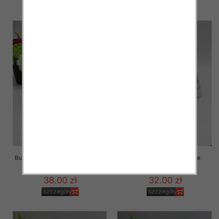
szczegóły
szczegóły
Buty Sportowe Dziecięce B131-2
Buty Sportowe Dziecięce
MIX2 31-36
3XC395 MIX2 26-31
38.00 zł
32.00 zł
szczegóły
szczegóły