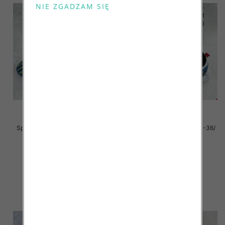
Sportowe Chłopięca Roz 31-36/
Sportowe Chłopięca Roz 31-36/
18 par
16 par
34.00 zł
34.00 zł
szczegóły
szczegóły