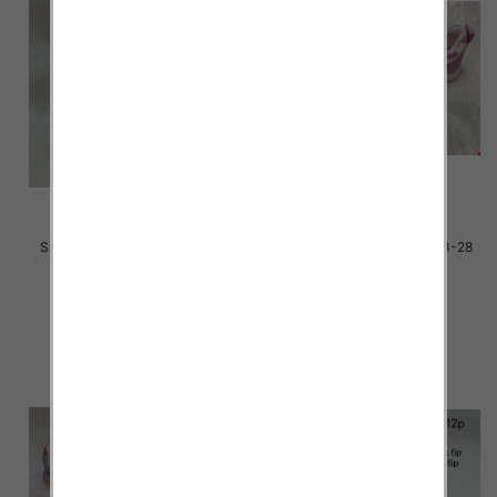
Sportowe dziecięce Roz 31-36
Sportowe dziecięce Roz 23-28
/16 par
/16 par
30.00 zł
29.00 zł
szczegóły
szczegóły