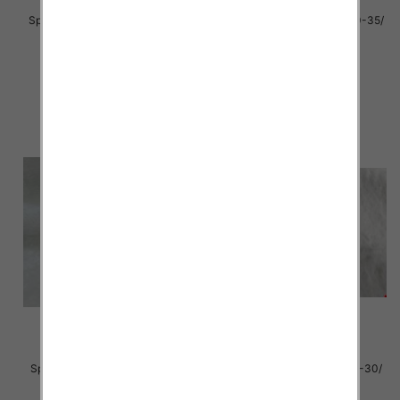
Sportowe Chłopięca Roz 25-30/
Sportowe Chłopięca Roz 30-35/
12 par
12 par
28.00 zł
26.00 zł
szczegóły
szczegóły
Sportowe dziecięce Roz 31-35/
Sportowe dziecięce Roz 25-30/
12 par
12 par