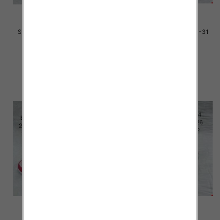
Sportowe dziecięce Roz 26-31
Sportowe dziecięce Roz 21-31
/18 par
/16 par
33.00 zł
33.00 zł
szczegóły
szczegóły