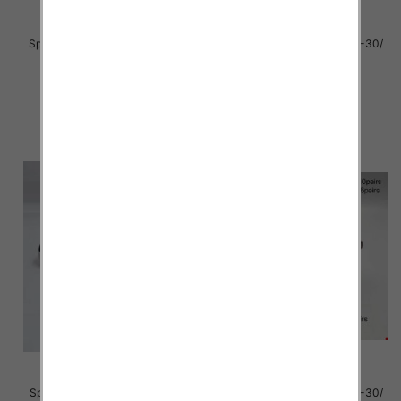
Sportowe Chłopięca Roz 25-30/
Sportowe dziecięce Roz 25-30/
16 par
16 par
39.00 zł
39.00 zł
szczegóły
szczegóły
Sportowe dziecięce Roz 25-30/
Sportowe dziecięce Roz 25-30/