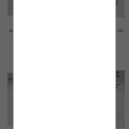
Sportowe Chłopięca Roz 32-37/
Sportowe Chłopięca Roz 25-30/
12 par
12 par
40.00 zł
39.00 zł
szczegóły
szczegóły