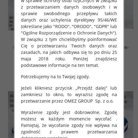
w sprawie ochrony osób fizycznych w związku
z przetwarzaniem danych osobowych i w
sprawie swobodnego przepływu takich
danych oraz uchylenia dyrektywy 95/46/WE
(określane jako "RODO", "ORODO", "GDPR" lub
"Ogólne Rozporządzenie o Ochronie Danych").
W związku z tym chcielibyśmy poinformować
Cię o przetwarzaniu Twoich danych oraz
Sportowe Chłopięca Roz 26-
Sportowe Chłopięca Roz 26-
zasadach, na jakich odbywa się to po dniu 25
31/16 par
31/16 par
maja 2018 roku. Poniżej znajdziesz
36.00 zł
34.00 zł
podstawowe informacje na ten temat.
szczegóły
szczegóły
Potrzebujemy na to Twojej zgody.
Jeżeli klikniesz przycisk „Przejdź dalej” lub
zamkniesz to okno, to wyrazisz zgodę na
przetwarzanie przez OMEZ GROUP
Sp. z o.o.
Wyrażenie zgody jest dobrowolne. Zgodę
możesz w każdym momencie wycofać .
Pamiętaj, że wycofanie zgody nie wpływa na
zgodność z prawem przetwarzania