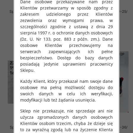
Dane osobowe przekazywane nam przez
Klientów przetwarzamy w sposób zgodny z
Sportowe Chłopięca Roz 21-26 /
Sportowe Chłopięca Roz 20-25/
zakresem udzielonego przez Klientów
24 par
24 par
zezwolenia oraz wymogami prawa, w
32.00 zł
32.00 zł
szczególności zgodnie z ustawą z dnia 29
szczegóły
szczegóły
sierpnia 1997 r. o ochronie danych osobowych
(Dz. U. Nr 133, poz. 883 z późn. zm.). Dane
osobowe Klientów przechowujemy na
serwerach zapewniających ich pełne
bezpieczeństwo. Dostęp do bazy danych
posiadają jedynie uprawnieni pracownicy
Sklepu.
Każdy Klient, który przekazał nam swoje dane
osobowe ma pełną możliwość dostępu do
swoich danych w celu ich weryfikacji,
modyfikacji lub też żądania usunięcia.
Sklep nie przekazuje, nie sprzedaje ani nie
użycza zgromadzonych danych osobowych
Klientów osobom trzecim, chyba że dzieje się
Sportowe Chłopięca Roz 19-24/
Sportowe Chłopięca Roz 31-36/
to za wyraźną zgodą lub na życzenie Klienta
16 par
12 par