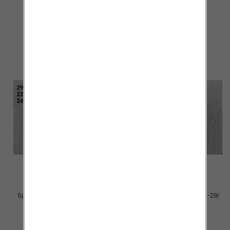
12par
16 par
39.00 zł
39.00 zł
szczegóły
szczegóły
Sportowe dziecięce Roz 22-29/
Sportowe dziecięce Roz 22-29/
24 par
24 par
20.00 zł
20.00 zł