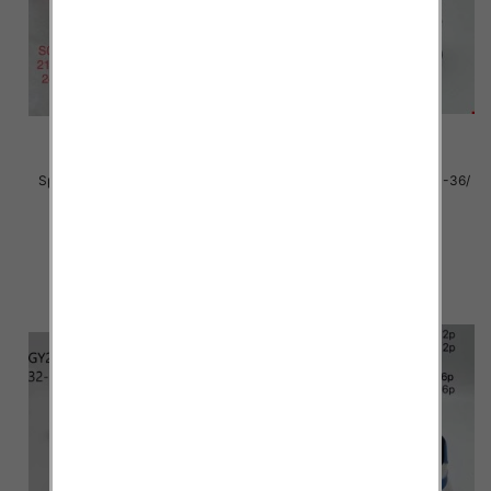
Sportowe dziecięce Roz 21-26/
Sportowe Chłopięca Roz 31-36/
24 par
12 par
28.00 zł
40.00 zł
szczegóły
szczegóły