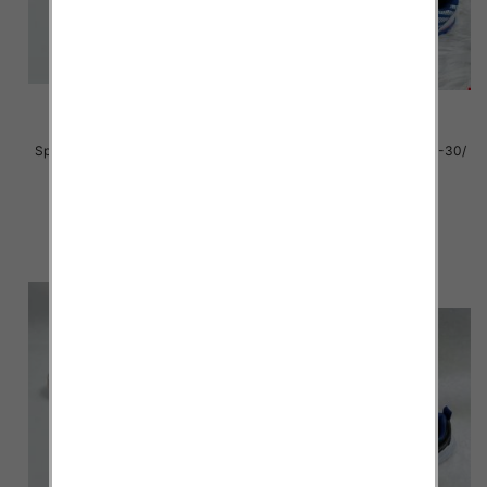
Sportowe Chłopięca Roz 25-30/
Sportowe Chłopięca Roz 25-30/
12 par
16 par
38.00 zł
38.00 zł
szczegóły
szczegóły