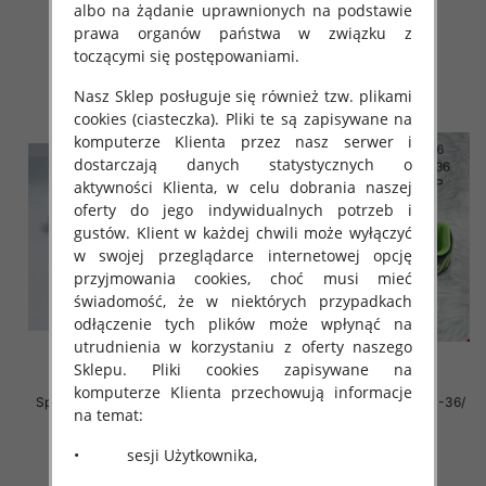
albo na żądanie uprawnionych na podstawie
28.00 zł
38.00 zł
prawa organów państwa w związku z
toczącymi się postępowaniami.
szczegóły
szczegóły
Nasz Sklep posługuje się również tzw. plikami
cookies (ciasteczka). Pliki te są zapisywane na
komputerze Klienta przez nasz serwer i
dostarczają danych statystycznych o
aktywności Klienta, w celu dobrania naszej
oferty do jego indywidualnych potrzeb i
gustów. Klient w każdej chwili może wyłączyć
w swojej przeglądarce internetowej opcję
przyjmowania cookies, choć musi mieć
świadomość, że w niektórych przypadkach
odłączenie tych plików może wpłynąć na
utrudnienia w korzystaniu z oferty naszego
Sklepu. Pliki cookies zapisywane na
komputerze Klienta przechowują informacje
Sportowe Chłopięca Roz 31-36/
Sportowe Chłopięca Roz 31-36/
na temat:
12 par
16 par
38.00 zł
38.00 zł
• sesji Użytkownika,
szczegóły
szczegóły