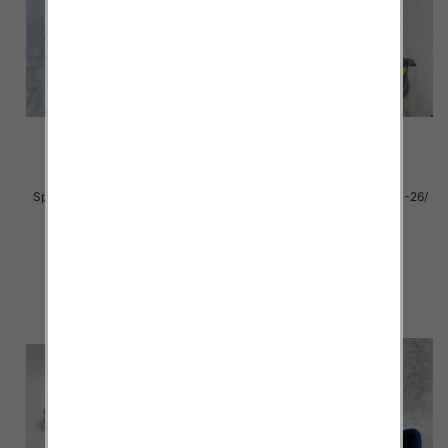
Sportowe Chłopięca Roz 31-36/
Sportowe Chłopięca Roz 21-26/
12 par
12 par
30.00 zł
28.00 zł
szczegóły
szczegóły