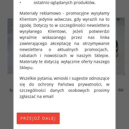
• ostatnio oglądanych produktów,
Materiały reklamowo - promocyjne wysyłamy
Klientom jedynie wówczas, gdy wyrazili na to
zgodę. Dotyczy to w szczególności newslettera
wysyłanego Klientowi, jeżeli potwierdzi
wyraźnie wskazanego przez nas linka
zawierającego akceptację na otrzymywanie
newslettera o aktualnych promocjach,
rabatach i nowościach w naszym Sklepie.
Materiały te dotyczą wyłącznie oferty naszego
Sklepu.
Wszelkie pytania, wnioski i sugestie odnoszące
się do ochrony Państwa prywatności, w
szczególności danych osobowych prosimy
Sportowe Chłopięca Roz 31-36/
Sportowe Chłopięca Roz 31-36/
16 par
12 par
zgłaszać na email
38.00 zł
38.00 zł
szczegóły
szczegóły