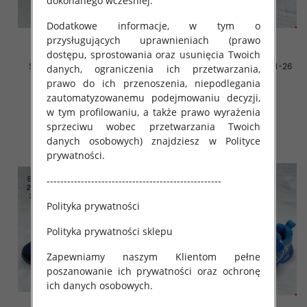
dokonanego wcześniej.
Dodatkowe informacje, w tym o
przysługujących uprawnieniach (prawo
dostępu, sprostowania oraz usunięcia Twoich
Sportowe Chłopięca Roz 26-
Sportowe Chłopięca Roz 21-26
danych, ograniczenia ich przetwarzania,
31/18 par
/16 par
prawo do ich przenoszenia, niepodlegania
34.00 zł
34.00 zł
zautomatyzowanemu podejmowaniu decyzji,
w tym profilowaniu, a także prawo wyrażenia
szczegóły
szczegóły
sprzeciwu wobec przetwarzania Twoich
danych osobowych) znajdziesz w Polityce
prywatności.
---------------------------------------------------
Polityka prywatności
Polityka prywatności sklepu
Zapewniamy naszym Klientom pełne
poszanowanie ich prywatności oraz ochronę
ich danych osobowych.