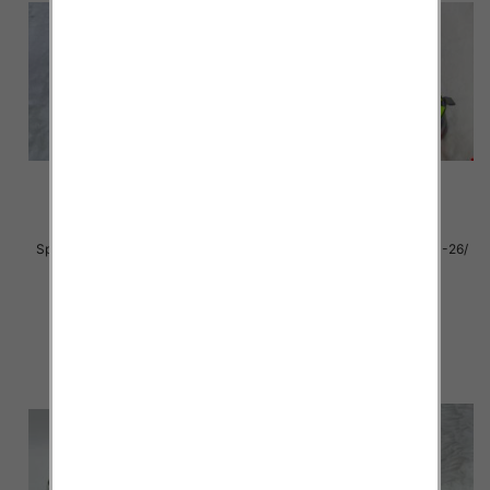
Sportowe Chłopięca Roz 31-36/
Sportowe Chłopięca Roz 21-26/
12 par
12 par
30.00 zł
28.00 zł
szczegóły
szczegóły