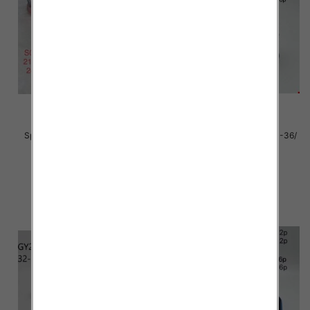
Sportowe dziecięce Roz 21-26/
Sportowe Chłopięca Roz 31-36/
24 par
12 par
28.00 zł
40.00 zł
szczegóły
szczegóły