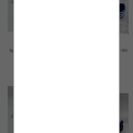
Sportowe Chłopięca Roz 25-30/
Sportowe Chłopięca Roz 25-30/
12 par
16 par
38.00 zł
38.00 zł
szczegóły
szczegóły