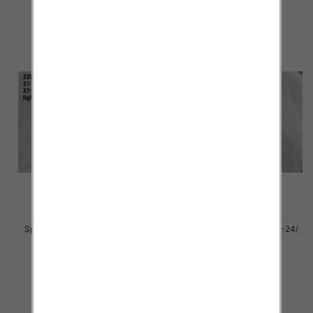
szczegóły
szczegóły
Sportowe dziecięce Roz 21-26/
Sportowe dziecięce Roz 19-24/
16 par
16 par
28.00 zł
28.00 zł
szczegóły
szczegóły