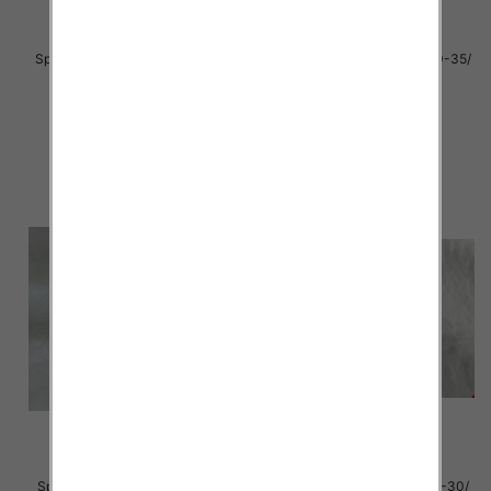
Sportowe Chłopięca Roz 25-30/
Sportowe Chłopięca Roz 30-35/
12 par
12 par
28.00 zł
26.00 zł
szczegóły
szczegóły
Sportowe dziecięce Roz 31-35/
Sportowe dziecięce Roz 25-30/