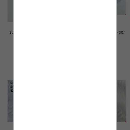
Sportowe Chłopięca Roz 25-30/
Sportowe Chłopięca Roz 25-30/
18 par
18 par
38.00 zł
29.00 zł
szczegóły
szczegóły