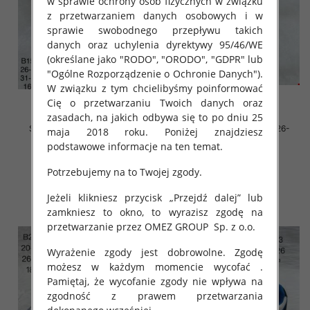
w sprawie ochrony osób fizycznych w związku
z przetwarzaniem danych osobowych i w
sprawie swobodnego przepływu takich
danych oraz uchylenia dyrektywy 95/46/WE
(określane jako "RODO", "ORODO", "GDPR" lub
"Ogólne Rozporządzenie o Ochronie Danych").
W związku z tym chcielibyśmy poinformować
Cię o przetwarzaniu Twoich danych oraz
zasadach, na jakich odbywa się to po dniu 25
Sportowe Chłopięca Roz 26-
Sportowe Chłopięca Roz 26-
maja 2018 roku. Poniżej znajdziesz
31/16 par
31/16 par
podstawowe informacje na ten temat.
36.00 zł
34.00 zł
Potrzebujemy na to Twojej zgody.
szczegóły
szczegóły
Jeżeli klikniesz przycisk „Przejdź dalej” lub
zamkniesz to okno, to wyrazisz zgodę na
przetwarzanie przez OMEZ GROUP
Sp. z o.o.
Wyrażenie zgody jest dobrowolne. Zgodę
możesz w każdym momencie wycofać .
Pamiętaj, że wycofanie zgody nie wpływa na
zgodność z prawem przetwarzania