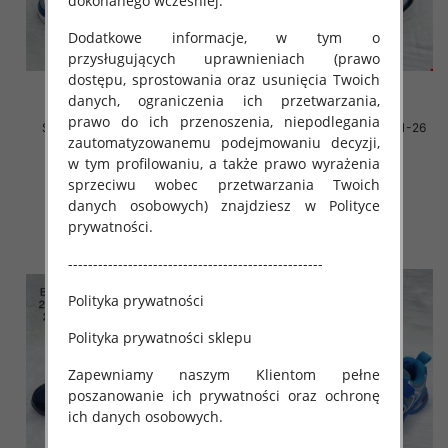
dokonanego wcześniej.
Dodatkowe informacje, w tym o
przysługujących uprawnieniach (prawo
dostępu, sprostowania oraz usunięcia Twoich
danych, ograniczenia ich przetwarzania,
prawo do ich przenoszenia, niepodlegania
Sportowe Chłopięca Roz 26-
Sportowe Chłopięca Roz 21-26
zautomatyzowanemu podejmowaniu decyzji,
31/18 par
/16 par
w tym profilowaniu, a także prawo wyrażenia
34.00 zł
34.00 zł
sprzeciwu wobec przetwarzania Twoich
szczegóły
szczegóły
danych osobowych) znajdziesz w Polityce
prywatności.
---------------------------------------------------
Polityka prywatności
Polityka prywatności sklepu
Zapewniamy naszym Klientom pełne
poszanowanie ich prywatności oraz ochronę
ich danych osobowych.