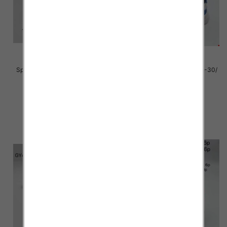
Sportowe Chłopięca Roz 32-37/
Sportowe Chłopięca Roz 25-30/
12 par
12 par
40.00 zł
39.00 zł
szczegóły
szczegóły