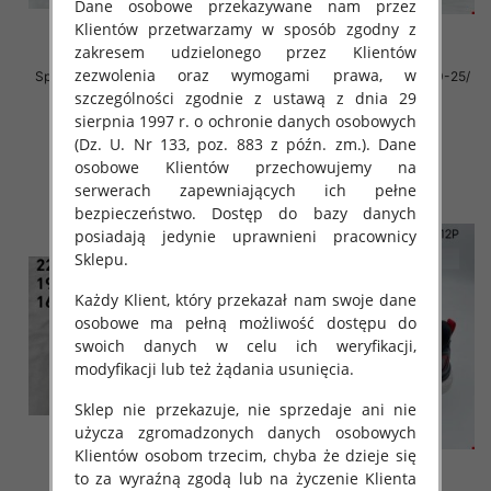
Dane osobowe przekazywane nam przez
Klientów przetwarzamy w sposób zgodny z
zakresem udzielonego przez Klientów
zezwolenia oraz wymogami prawa, w
Sportowe Chłopięca Roz 21-26 /
Sportowe Chłopięca Roz 20-25/
24 par
24 par
szczególności zgodnie z ustawą z dnia 29
sierpnia 1997 r. o ochronie danych osobowych
32.00 zł
32.00 zł
(Dz. U. Nr 133, poz. 883 z późn. zm.). Dane
szczegóły
szczegóły
osobowe Klientów przechowujemy na
serwerach zapewniających ich pełne
bezpieczeństwo. Dostęp do bazy danych
posiadają jedynie uprawnieni pracownicy
Sklepu.
Każdy Klient, który przekazał nam swoje dane
osobowe ma pełną możliwość dostępu do
swoich danych w celu ich weryfikacji,
modyfikacji lub też żądania usunięcia.
Sklep nie przekazuje, nie sprzedaje ani nie
użycza zgromadzonych danych osobowych
Klientów osobom trzecim, chyba że dzieje się
to za wyraźną zgodą lub na życzenie Klienta