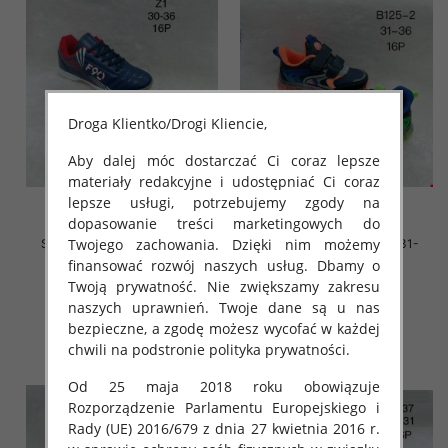
Droga Klientko/Drogi Kliencie,
Aby dalej móc dostarczać Ci coraz lepsze
materiały redakcyjne i udostępniać Ci coraz
lepsze usługi, potrzebujemy zgody na
dopasowanie treści marketingowych do
Twojego zachowania. Dzięki nim możemy
Sportowe Chłopięca Roz 30-
Sportowe Chłopięca Roz 31-
36/16 par
36/16 par
finansować rozwój naszych usług. Dbamy o
Twoją prywatność. Nie zwiększamy zakresu
37.00 zł
36.00 zł
naszych uprawnień. Twoje dane są u nas
szczegóły
szczegóły
bezpieczne, a zgodę możesz wycofać w każdej
chwili na podstronie polityka prywatności.
Od 25 maja 2018 roku obowiązuje
Rozporządzenie Parlamentu Europejskiego i
Rady (UE) 2016/679 z dnia 27 kwietnia 2016 r.