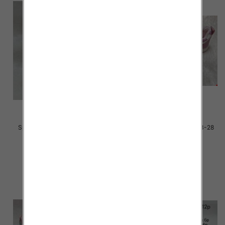
Sportowe dziecięce Roz 31-36
Sportowe dziecięce Roz 23-28
/16 par
/16 par
30.00 zł
29.00 zł
szczegóły
szczegóły