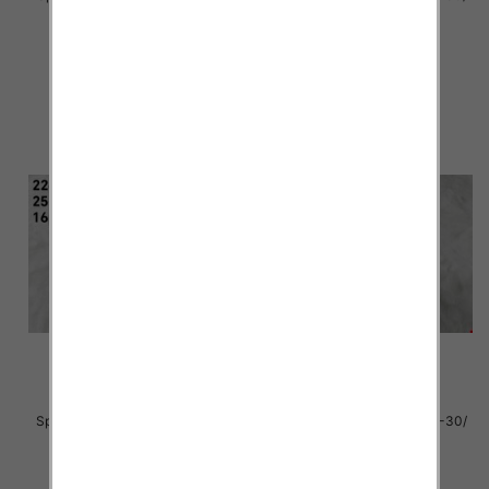
12 par
12 par
36.00 zł
32.00 zł
szczegóły
szczegóły
Sportowe dziecięce Roz 25-30/
Sportowe dziecięce Roz 25-30/
16 par
16 par
30.00 zł
30.00 zł