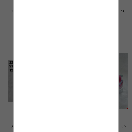
Sportowe dziecięce Roz 21-26
Sportowe dziecięce Roz 21-26
/24 par
/16 par
33.00 zł
34.00 zł
szczegóły
szczegóły
Sportowe dziecięce Roz 31-36
Sportowe dziecięce Roz 30-35
/12 par
/16 par