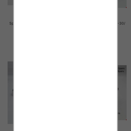
Sportowe Chłopięca Roz 25-30/
Sportowe dziecięce Roz 25-30/
16 par
16 par
39.00 zł
39.00 zł
szczegóły
szczegóły