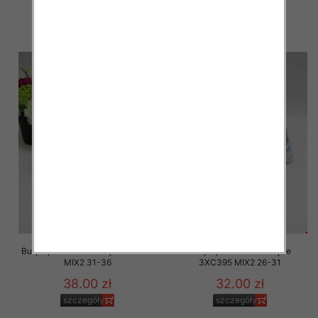
20.00 zł
20.00 zł
szczegóły
szczegóły
Buty Sportowe Dziecięce B131-2
Buty Sportowe Dziecięce
MIX2 31-36
3XC395 MIX2 26-31
38.00 zł
32.00 zł
szczegóły
szczegóły