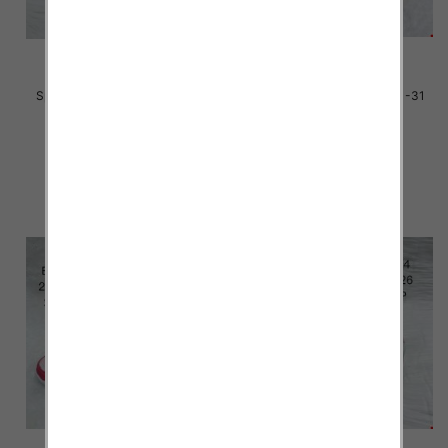
Sportowe dziecięce Roz 26-31
Sportowe dziecięce Roz 21-31
/18 par
/16 par
33.00 zł
33.00 zł
szczegóły
szczegóły