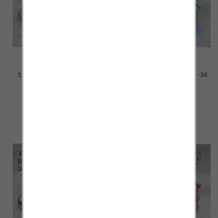
Sportowe dziecięce Roz 20-25
Sportowe dziecięce Roz 31-36
/24 par
/16 par
33.00 zł
33.00 zł
szczegóły
szczegóły