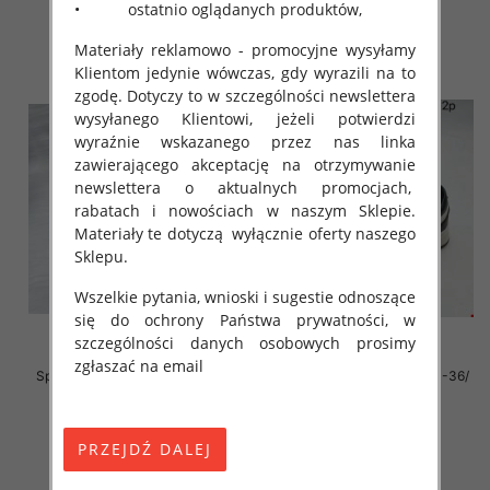
• ostatnio oglądanych produktów,
szczegóły
szczegóły
Materiały reklamowo - promocyjne wysyłamy
Klientom jedynie wówczas, gdy wyrazili na to
zgodę. Dotyczy to w szczególności newslettera
wysyłanego Klientowi, jeżeli potwierdzi
wyraźnie wskazanego przez nas linka
zawierającego akceptację na otrzymywanie
newslettera o aktualnych promocjach,
rabatach i nowościach w naszym Sklepie.
Materiały te dotyczą wyłącznie oferty naszego
Sklepu.
Wszelkie pytania, wnioski i sugestie odnoszące
się do ochrony Państwa prywatności, w
szczególności danych osobowych prosimy
zgłaszać na email
Sportowe Chłopięca Roz 31-36/
Sportowe Chłopięca Roz 31-36/
16 par
12 par
38.00 zł
38.00 zł
szczegóły
szczegóły