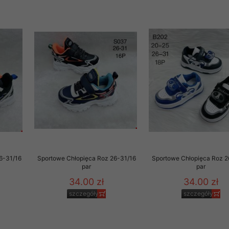
rzetwarzanie przez OMEZ
że wycofanie zgody nie
towania oraz usunięcia
ania zautomatyzowanemu
 przetwarzania Twoich
6-31/16
Sportowe Chłopięca Roz 26-31/16
Sportowe Chłopięca Roz 2
par
par
34.00 zł
34.00 zł
szczegóły
szczegóły
ych osobowych.
sem udzielonego przez