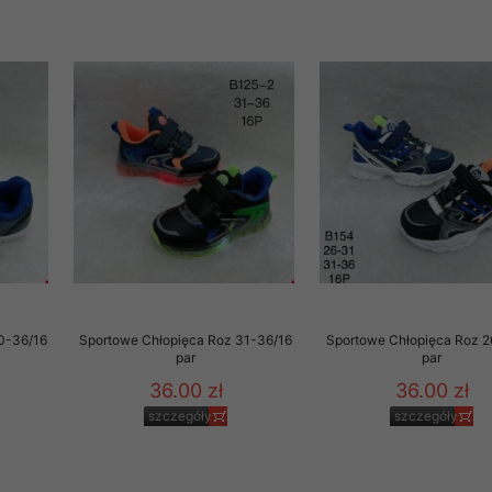
 informacje na ten temat.
jej zgody.
isk „Przejdź dalej” lub zamkniesz to okno, to wyrazisz zgodę na p
dobrowolne. Zgodę możesz w każdym momencie wycofać . Pamiętaj, 
prawem przetwarzania dokonanego wcześniej.
 w tym o przysługujących uprawnieniach (prawo dostępu, spros
czenia ich przetwarzania, prawo do ich przenoszenia, niepodleg
, w tym profilowaniu, a także prawo wyrażenia sprzeciwu wobec
dziesz w Polityce prywatności.
--------------------
0-36/16
Sportowe Chłopięca Roz 31-36/16
Sportowe Chłopięca Roz 2
par
par
36.00 zł
36.00 zł
klepu
szczegóły
szczegóły
entom pełne poszanowanie ich prywatności oraz ochronę ich dan
ywane nam przez Klientów przetwarzamy w sposób zgodny z zakre