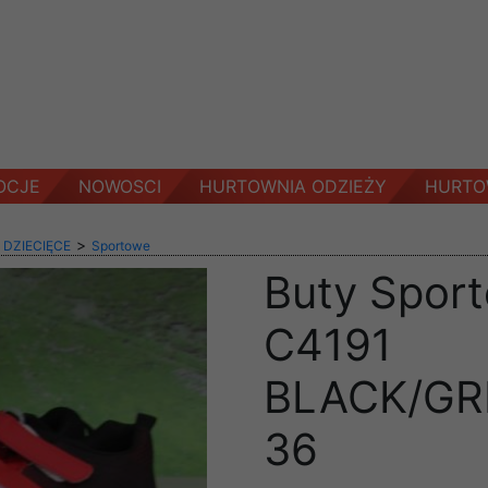
OCJE
NOWOSCI
HURTOWNIA ODZIEŻY
HURTO
>
 DZIECIĘCE
Sportowe
Buty Sport
C4191
BLACK/GR
36