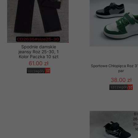
Materiały reklamowo -
szczególności newsle
zawierającego akcept
naszym Sklepie. Materi
Wszelkie pytania, wni
osobowych prosimy zgł
Sportowe Chłopięca Roz 3
Spodnie damskie
par
jeansy Roz 25-30, 1
Kolor Paczka 10 szt
38.00 zł
61.00 zł
szczegóły
szczegóły