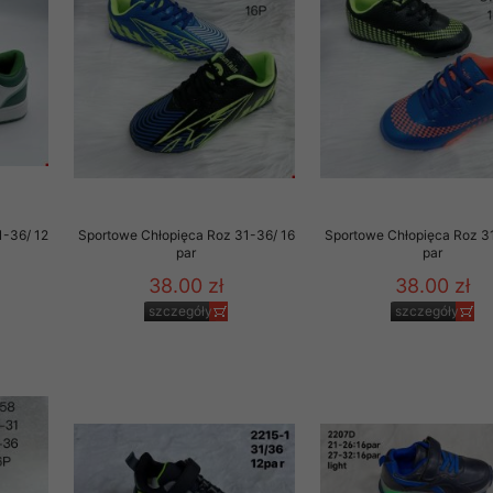
 promocyjne wysyłamy Klientom jedynie wówczas, gdy wyrazili na 
ttera wysyłanego Klientowi, jeżeli potwierdzi wyraźnie wskaz
ację na otrzymywanie newslettera o aktualnych promocjach, ra
ały te dotyczą wyłącznie oferty naszego Sklepu.
oski i sugestie odnoszące się do ochrony Państwa prywatności, 
aszać na email
1-36/ 12
Sportowe Chłopięca Roz 31-36/ 16
Sportowe Chłopięca Roz 3
par
par
38.00 zł
38.00 zł
szczegóły
szczegóły