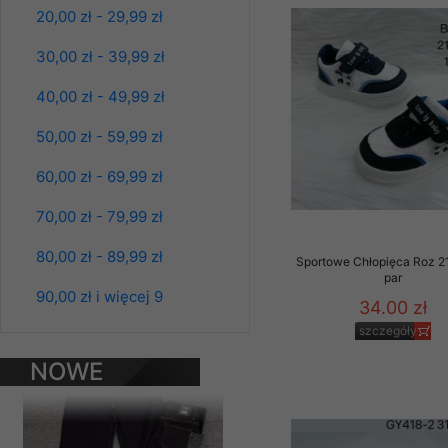
20,00 zł - 29,99 zł
Klientów zezwolenia 
ochronie danych osobo
30,00 zł - 39,99 zł
serwerach zapewniają
pracownicy Sklepu.
40,00 zł - 49,99 zł
Każdy Klient, który p
50,00 zł - 59,99 zł
ich weryfikacji, modyfik
Sklep nie przekazuje,
60,00 zł - 69,99 zł
chyba że dzieje się t
70,00 zł - 79,99 zł
prawa organów państwa
Nasz Sklep posługuje si
80,00 zł - 89,99 zł
Sportowe Chłopięca Roz 2
przez nasz serwer i do
Spodnie damskie
par
jeansy Roz 25-30, 1
90,00 zł i więcej 9
jego indywidualnych po
34.00 zł
Kolor Paczka 10 szt
opcję przyjmowania co
61.00 zł
szczegóły
może wpłynąć na utrud
Klienta przechowują in
szczegóły
NOWE
PRODUKTY
• sesji Użytkownik
• ostatnio oglądany