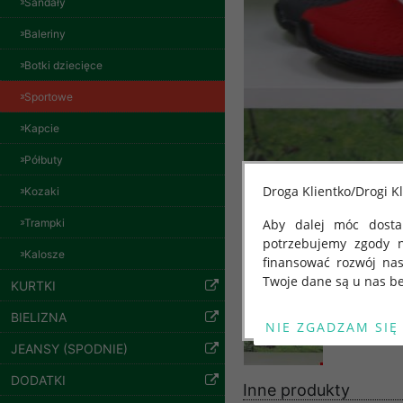
Sandały
Spodnie damskie
jeansy Roz 29-36, 1
Baleriny
Kolor Paczka 10 szt
57.00 zł
Botki dziecięce
szczegóły
Sportowe
Kapcie
Półbuty
Droga Klientko/Drogi Kl
Kozaki
Trampki
Aby dalej móc dostar
potrzebujemy zgody 
Kalosze
finansować rozwój na
Twoje dane są u nas be
KURTKI
Od 25 maja 2018 roku
BIELIZNA
kwietnia 2016 r. w sp
JEANSY (SPODNIE)
swobodnego przepływu
Spodnie damskie
"GDPR" lub "Ogólne R
jeansy Roz 25-30, 1
DODATKI
Kolor Paczka 10 szt
Inne produkty
przetwarzaniu Twoich