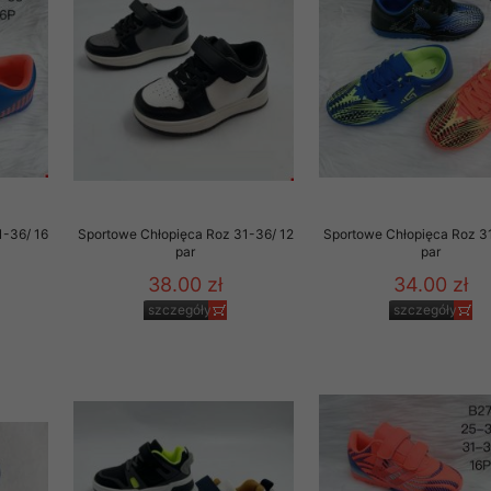
to zgodę. Dotyczy to w
anego przez nas linka
batach i nowościach w
w szczególności danych
1-36/ 16
Sportowe Chłopięca Roz 31-36/ 12
Sportowe Chłopięca Roz 3
par
par
38.00 zł
34.00 zł
szczegóły
szczegóły