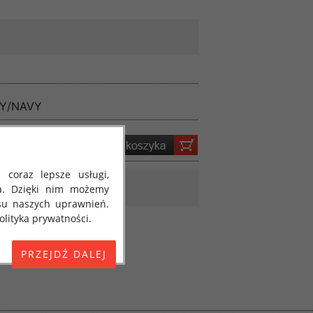
Y/NAVY
 coraz lepsze usługi,
a. Dzięki nim możemy
su naszych uprawnień.
lityka prywatności.
E) 2016/679 z dnia 27
 osobowych i w sprawie
jako "RODO", "ORODO",
my poinformować Cię o
ja 2018 roku. Poniżej