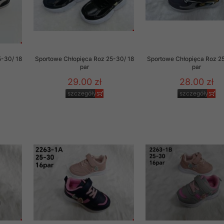
5-30/ 18
Sportowe Chłopięca Roz 25-30/ 18
Sportowe Chłopięca Roz 2
par
par
29.00 zł
28.00 zł
szczegóły
szczegóły