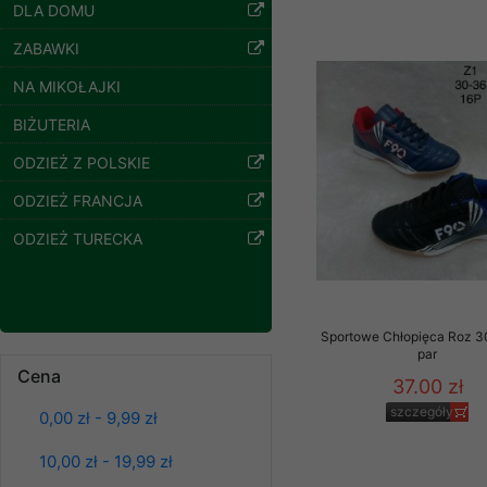
61.00 zł
znajdziesz podstawowe
DLA DOMU
szczegóły
Potrzebujemy na to Two
ZABAWKI
NA MIKOŁAJKI
Jeżeli klikniesz przyc
GROUP
Sp. z o.o.
BIŻUTERIA
Wyrażenie zgody jest 
ODZIEŻ Z POLSKIE
wpływa na zgodność z 
ODZIEŻ FRANCJA
Dodatkowe informacje,
Twoich danych, ograni
ODZIEŻ TURECKA
podejmowaniu decyzji
danych osobowych) znaj
-------------------------------
Sportowe Chłopięca Roz 3
par
Polityka prywatności
Spodnie damskie
Cena
jeansy Roz 25-30, 1
37.00 zł
Kolor Paczka 10 szt
Polityka prywatności s
szczegóły
0,00 zł - 9,99 zł
61.00 zł
Zapewniamy naszym Kli
szczegóły
10,00 zł - 19,99 zł
Dane osobowe przekaz