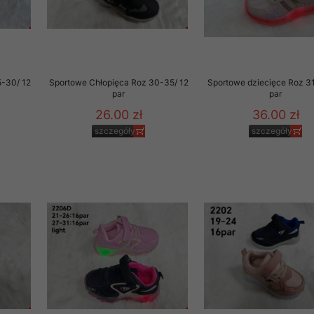
5-30/ 12
Sportowe Chłopięca Roz 30-35/ 12
Sportowe dziecięce Roz 31
par
par
26.00 zł
36.00 zł
szczegóły
szczegóły