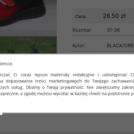
26.50 zł
Cena:
Rozmiar:
31-36
Kolor:
BLACK/GRE
lość:
iencie,
czać Ci coraz lepsze materiały redakcyjne i udostępniać Ci
na dopasowanie treści marketingowych do Twojego zachowani
szych usług. Dbamy o Twoją prywatność. Nie zwiększamy zakre
zpieczne, a zgodę możesz wycofać w każdej chwili na podstronie po
 obowiązuje Rozporządzenie Parlamentu Europejskiego i Rady (U
rawie ochrony osób fizycznych w związku z przetwarzaniem danych
 takich danych oraz uchylenia dyrektywy 95/46/WE (określane 
ozporządzenie o Ochronie Danych"). W związku z tym chcielibyś
 danych oraz zasadach, na jakich odbywa się to po dniu 25 ma