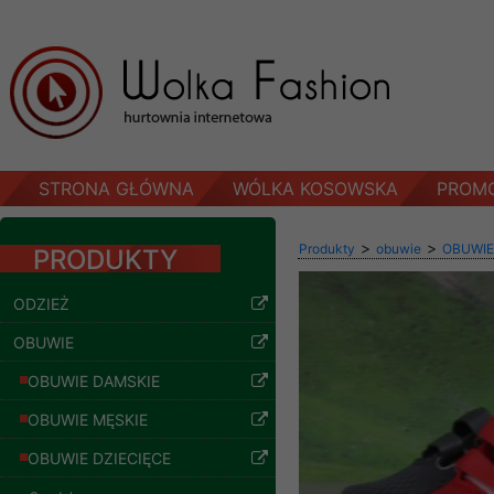
STRONA GŁÓWNA
WÓLKA KOSOWSKA
PROM
>
>
Produkty
obuwie
OBUWIE
PRODUKTY
ODZIEŻ
OBUWIE
OBUWIE DAMSKIE
OBUWIE MĘSKIE
OBUWIE DZIECIĘCE