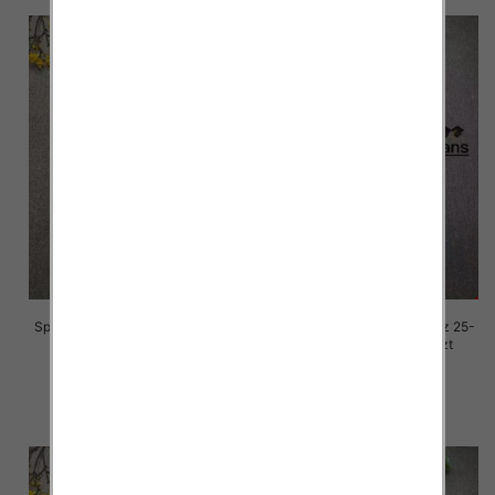
Spodnie damskie jeansy Roz 25-
Spodnie damskie jeansy Roz 25-
30, 1 Kolor Paczka 10 szt
30, 1 Kolor Paczka 10 szt
68.00 zł
68.00 zł
szczegóły
szczegóły