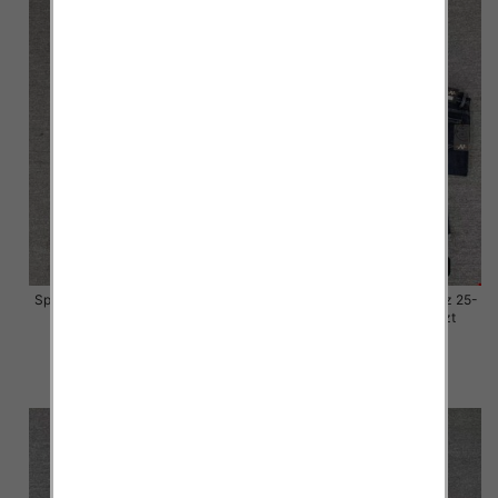
Spodnie damskie jeansy Roz 25-
Spodnie damskie jeansy Roz 25-
30, 1 Kolor Paczka 10 szt
30, 1 Kolor Paczka 10 szt
57.00 zł
57.00 zł
szczegóły
szczegóły