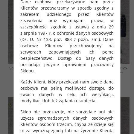
Dane osobowe przekazywane nam przez
Klientów przetwarzamy w sposób zgodny z
zakresem udzielonego przez Klientów
zezwolenia oraz wymogami prawa, w
szczególności zgodnie z ustawą z dnia 29
sierpnia 1997 r. o ochronie danych osobowych
(Dz. U. Nr 133, poz. 883 z późn. zm.). Dane
osobowe Klientów przechowujemy na
serwerach zapewniających ich pełne
bezpieczeństwo. Dostęp do bazy danych
posiadają jedynie uprawnieni pracownicy
Spodnie damskie jeansy Roz 25-
Spodnie damskie jeansy Roz 25-
Sklepu.
30, 1 Kolor Paczka 10 szt
30, 1 Kolor Paczka 10 szt
57.00 zł
57.00 zł
Każdy Klient, który przekazał nam swoje dane
osobowe ma pełną możliwość dostępu do
szczegóły
szczegóły
swoich danych w celu ich weryfikacji,
modyfikacji lub też żądania usunięcia.
Sklep nie przekazuje, nie sprzedaje ani nie
użycza zgromadzonych danych osobowych
Klientów osobom trzecim, chyba że dzieje się
to za wyraźną zgodą lub na życzenie Klienta