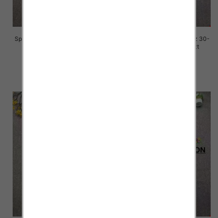
Spodnie damskie jeansy Roz 30-
Spodnie damskie jeansy Roz 30-
36, 1 Kolor Paczka 10 szt
36, 1 Kolor Paczka 10 szt
70.00 zł
70.00 zł
szczegóły
szczegóły