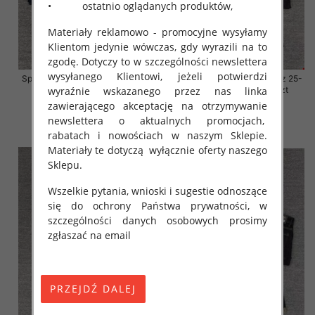
• ostatnio oglądanych produktów,
Materiały reklamowo - promocyjne wysyłamy
Klientom jedynie wówczas, gdy wyrazili na to
zgodę. Dotyczy to w szczególności newslettera
wysyłanego Klientowi, jeżeli potwierdzi
Spodnie damskie jeansy Roz 25-
Spodnie damskie jeansy Roz 25-
30, 1 Kolor Paczka 10 szt
30, 1 Kolor Paczka 10 szt
wyraźnie wskazanego przez nas linka
zawierającego akceptację na otrzymywanie
57.00 zł
57.00 zł
newslettera o aktualnych promocjach,
szczegóły
szczegóły
rabatach i nowościach w naszym Sklepie.
Materiały te dotyczą wyłącznie oferty naszego
Sklepu.
Wszelkie pytania, wnioski i sugestie odnoszące
się do ochrony Państwa prywatności, w
szczególności danych osobowych prosimy
zgłaszać na email