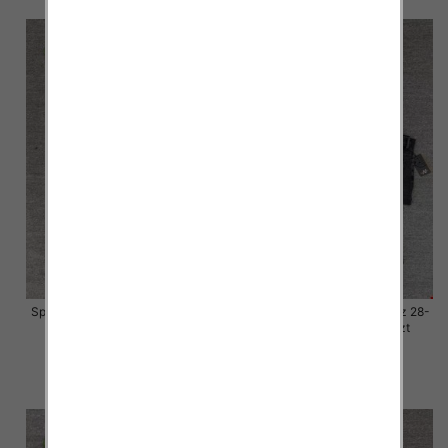
Spodnie damskie jeansy Roz 28-
Spodnie damskie jeansy Roz 28-
33, 1 Kolor Paczka 10 szt
33, 1 Kolor Paczka 10 szt
57.00 zł
57.00 zł
szczegóły
szczegóły