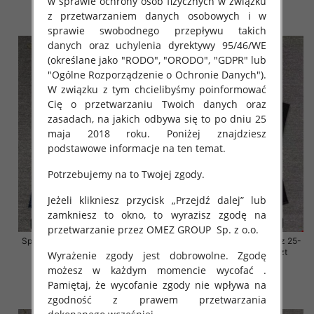
w sprawie ochrony osób fizycznych w związku
z przetwarzaniem danych osobowych i w
szczegóły
szczegóły
sprawie swobodnego przepływu takich
danych oraz uchylenia dyrektywy 95/46/WE
(określane jako "RODO", "ORODO", "GDPR" lub
"Ogólne Rozporządzenie o Ochronie Danych").
W związku z tym chcielibyśmy poinformować
Cię o przetwarzaniu Twoich danych oraz
zasadach, na jakich odbywa się to po dniu 25
maja 2018 roku. Poniżej znajdziesz
podstawowe informacje na ten temat.
Potrzebujemy na to Twojej zgody.
Jeżeli klikniesz przycisk „Przejdź dalej” lub
zamkniesz to okno, to wyrazisz zgodę na
przetwarzanie przez OMEZ GROUP
Sp. z o.o.
Spodnie damskie jeansy Roz 25-
Spodnie damskie jeansy Roz 25-
30, 1 Kolor Paczka 10 szt
30, 1 Kolor Paczka 10 szt
Wyrażenie zgody jest dobrowolne. Zgodę
możesz w każdym momencie wycofać .
61.00 zł
61.00 zł
Pamiętaj, że wycofanie zgody nie wpływa na
szczegóły
szczegóły
zgodność z prawem przetwarzania