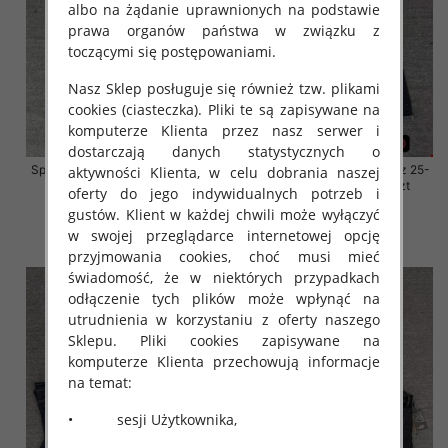
albo na żądanie uprawnionych na podstawie
prawa organów państwa w związku z
toczącymi się postępowaniami.
Nasz Sklep posługuje się również tzw. plikami
cookies (ciasteczka). Pliki te są zapisywane na
komputerze Klienta przez nasz serwer i
dostarczają danych statystycznych o
Spodnie damskie jeansy Roz 25-
Spodnie damskie jeansy Roz 25-
aktywności Klienta, w celu dobrania naszej
30, 1 Kolor Paczka 10 szt
30, 1 Kolor Paczka 10 szt
oferty do jego indywidualnych potrzeb i
57.00 zł
57.00 zł
gustów. Klient w każdej chwili może wyłączyć
w swojej przeglądarce internetowej opcję
szczegóły
szczegóły
przyjmowania cookies, choć musi mieć
świadomość, że w niektórych przypadkach
odłączenie tych plików może wpłynąć na
utrudnienia w korzystaniu z oferty naszego
Sklepu. Pliki cookies zapisywane na
komputerze Klienta przechowują informacje
na temat:
• sesji Użytkownika,