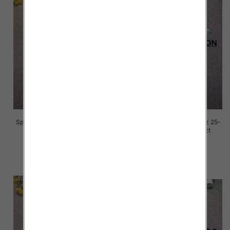
Spodnie damskie jeansy Roz 25-
Spodnie damskie jeansy Roz 25-
30, 1 Kolor Paczka 10 szt
30, 1 Kolor Paczka 10 szt
68.00 zł
68.00 zł
szczegóły
szczegóły