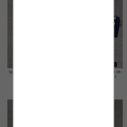
Spodnie damskie jeansy Roz 28-
Spodnie damskie jeansy Roz 28-
33, 1 Kolor Paczka 10 szt
33, 1 Kolor Paczka 10 szt
57.00 zł
57.00 zł
szczegóły
szczegóły