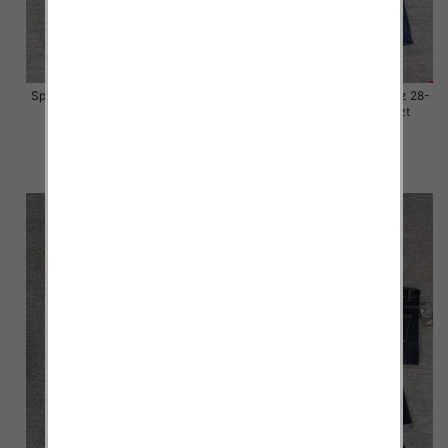
Spodnie damskie jeansy Roz 28-
Spodnie damskie jeansy Roz 28-
33, 1 Kolor Paczka 10 szt
33, 1 Kolor Paczka 10 szt
57.00 zł
57.00 zł
szczegóły
szczegóły