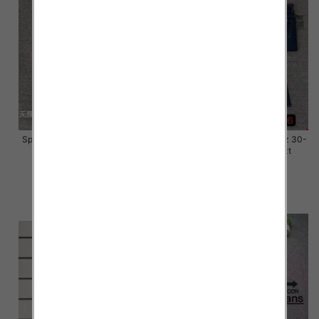
Spodnie damskie jeansy Roz 28-
Spodnie damskie jeansy Roz 30-
33, 1 Kolor Paczka 10 szt
36, 1 Kolor Paczka 10 szt
57.00 zł
57.00 zł
szczegóły
szczegóły