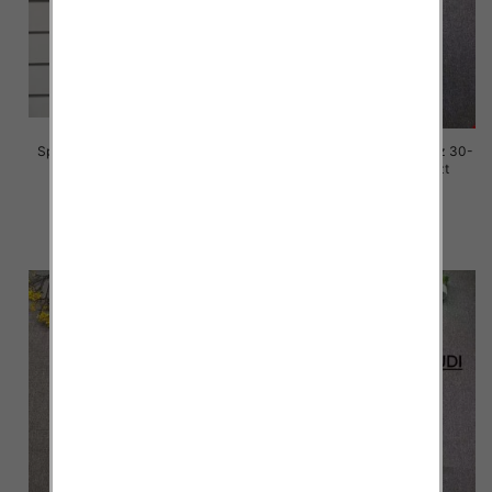
Spodnie damskie jeansy Roz S-
Spodnie damskie jeansy Roz 30-
3M, 1 Kolor Paczka 10 szt
36, 1 Kolor Paczka 10 szt
77.00 zł
70.00 zł
szczegóły
szczegóły