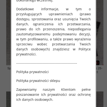
dokonanego wcześniej.
Dodatkowe informacje, w tym o
przysługujących uprawnieniach (prawo
dostępu, sprostowania oraz usunięcia Twoich
danych, ograniczenia ich przetwarzania,
prawo do ich przenoszenia, niepodlegania
zautomatyzowanemu podejmowaniu decyzji,
w tym profilowaniu, a także prawo wyrażenia
sprzeciwu wobec przetwarzania Twoich
danych osobowych) znajdziesz w Polityce
prywatności.
---------------------------------------------------
Spodnie damskie jeansy Roz 25-
Spodnie damskie jeansy Roz 25-
Polityka prywatności
30, 1 Kolor Paczka 10 szt
30, 1 Kolor Paczka 10 szt
61.00 zł
61.00 zł
Polityka prywatności sklepu
szczegóły
szczegóły
Zapewniamy naszym Klientom pełne
poszanowanie ich prywatności oraz ochronę
ich danych osobowych.