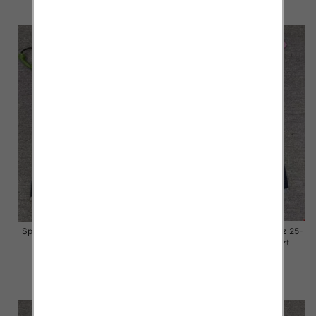
szczegóły
szczegóły
Spodnie damskie jeansy Roz 25-
Spodnie damskie jeansy Roz 25-
30, 1 Kolor Paczka 10 szt
30, 1 Kolor Paczka 10 szt
57.00 zł
57.00 zł
szczegóły
szczegóły