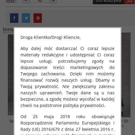
lość:
Inne produkty
Droga Klientko/Drogi Kliencie,
Aby dalej móc dostarczać Ci coraz lepsze
materiały redakcyjne i udostępniać Ci coraz
lepsze usługi, potrzebujemy zgody na
dopasowanie treści marketingowych do
Twojego zachowania. Dzięki nim możemy
finansować rozwój naszych usług. Dbamy o
Twoją prywatność. Nie zwiększamy zakresu
naszych uprawnień. Twoje dane są u nas
bezpieczne, a zgodę możesz wycofać w każdej
chwili na podstronie polityka prywatności.
Od 25 maja 2018 roku obowiązuje
Spodnie damskie jeansy Roz 29-
Spodnie damskie jeansy Roz 25-
Rozporządzenie Parlamentu Europejskiego i
36, 1 Kolor Paczka 10 szt
30, 1 Kolor Paczka 10 szt
Rady (UE) 2016/679 z dnia 27 kwietnia 2016 r.
57.00 zł
61.00 zł