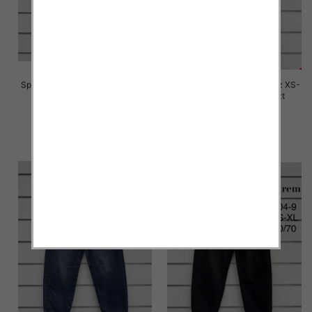
Spodnie damskie jeansy Roz XS-
Spodnie damskie jeansy Roz XS-
XL, 1 Kolor Paczka 10 szt
XL, 1 Kolor Paczka 10 szt
76.00 zł
76.00 zł
szczegóły
szczegóły