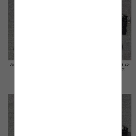
Spodnie damskie jeansy Roz 25-
Spodnie damskie jeansy Roz 25-
30, 1 Kolor Paczka 10 szt
30, 1 Kolor Paczka 10 szt
57.00 zł
57.00 zł
szczegóły
szczegóły