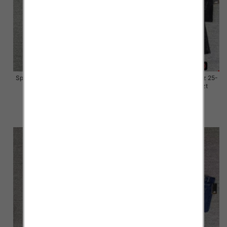
Spodnie damskie jeansy Roz 25-
Spodnie damskie jeansy Roz 25-
30, 1 Kolor Paczka 10 szt
30, 1 Kolor Paczka 10 szt
57.00 zł
57.00 zł
szczegóły
szczegóły