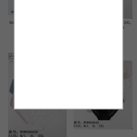
Majtki damskie Roz M/L-XL-2XL,
Majtki damskie Roz M/L-XL-2XL,
Mix kolor Paczka 24 szt
Mix kolor Paczka 24 szt
6.00 zł
6.00 zł
szczegóły
szczegóły