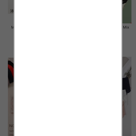
Majtki damskie Roz L-2XL, Mix
Majtki damskie Roz L-2XL, Mix
kolor Paczka 24 szt
kolor Paczka 24 szt
6.50 zł
6.50 zł
szczegóły
szczegóły