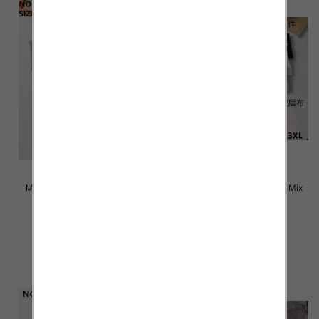
Majtki damskie Roz L-3XL, Mix
Majtki damskie Roz L-3XL, Mix
kolor Paczka 24 szt
kolor Paczka 24 szt
4.50 zł
4.50 zł
szczegóły
szczegóły