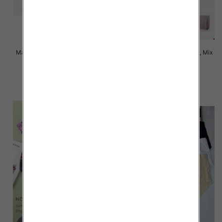
Majtki damskie Roz XL-3XL, Mix
Majtki damskie Roz XL-3XL, Mix
kolor Paczka 24 szt
kolor Paczka 24 szt
6.00 zł
5.00 zł
szczegóły
szczegóły