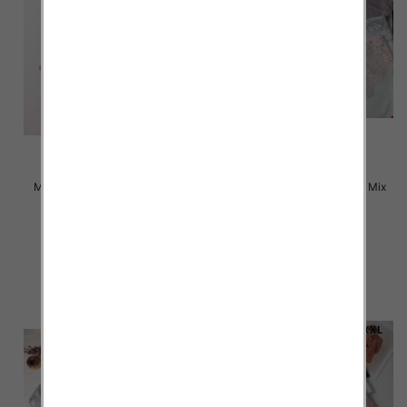
Majtki damskie Roz L-2XL, Mix
Majtki damskie Roz L-2XL, Mix
kolor Paczka 24 szt
kolor Paczka 24 szt
4.50 zł
4.80 zł
szczegóły
szczegóły