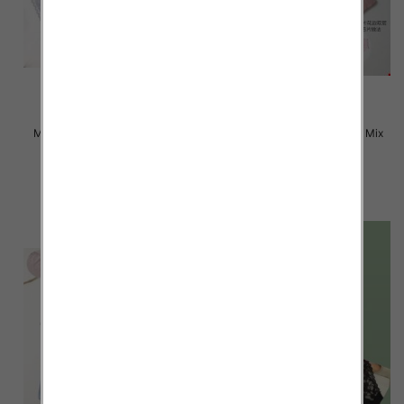
Majtki damskie Roz L-2XL, Mix
Majtki damskie Roz L-2XL, Mix
kolor Paczka 24 szt
kolor Paczka 24 szt
6.00 zł
6.00 zł
szczegóły
szczegóły