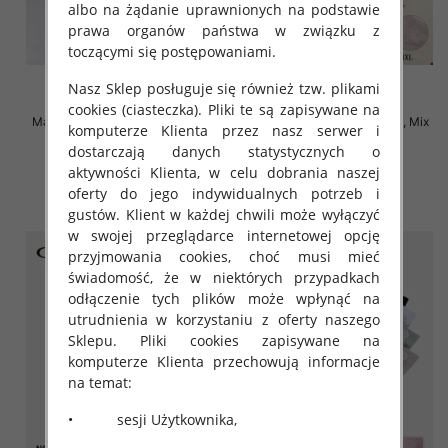
albo na żądanie uprawnionych na podstawie
prawa organów państwa w związku z
toczącymi się postępowaniami.
Nasz Sklep posługuje się również tzw. plikami
cookies (ciasteczka). Pliki te są zapisywane na
Majtki damskie Roz XL-4XL, Mix
Majtki damskie Roz XL-4XL, Mix
komputerze Klienta przez nasz serwer i
kolor Paczka 24 szt
kolor Paczka 24 szt
dostarczają danych statystycznych o
4.80 zł
4.70 zł
aktywności Klienta, w celu dobrania naszej
szczegóły
szczegóły
oferty do jego indywidualnych potrzeb i
gustów. Klient w każdej chwili może wyłączyć
w swojej przeglądarce internetowej opcję
przyjmowania cookies, choć musi mieć
świadomość, że w niektórych przypadkach
odłączenie tych plików może wpłynąć na
utrudnienia w korzystaniu z oferty naszego
Sklepu. Pliki cookies zapisywane na
komputerze Klienta przechowują informacje
na temat:
• sesji Użytkownika,