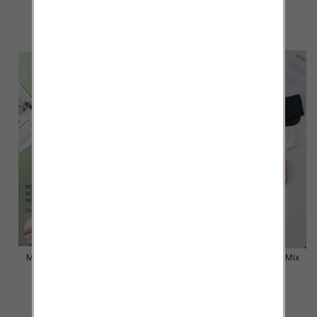
6.80 zł
6.80 zł
szczegóły
szczegóły
Majtki damskie Roz L-2XL, Mix
Majtki damskie Roz M-XL, Mix
kolor Paczka 24 szt
kolor Paczka 24 szt
9.00 zł
6.50 zł
szczegóły
szczegóły