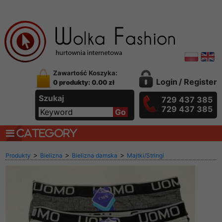
Zawartość Koszyka:
Login
/
Register
0 produkty: 0.00 zł
Szukaj
729 437 385
729 437 385
CATEGORY
>
>
>
Produkty
Bielizna
Bielizna damska
Majtki/Stringi