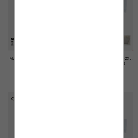
Majtki damskie Roz M/L-XL-2XL,
Majtki damskie Roz M/L-XL-2XL,
Mix kolor Paczka 24 szt
Mix kolor Paczka 24 szt
7.80 zł
7.80 zł
szczegóły
szczegóły