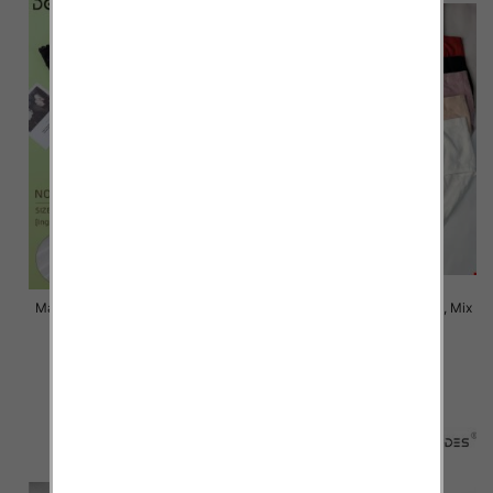
Majtki damskie Roz XL-3XL, Mix
Majtki damskie Roz XL-3XL, Mix
kolor Paczka 24 szt
kolor Paczka 24 szt
6.00 zł
6.00 zł
szczegóły
szczegóły