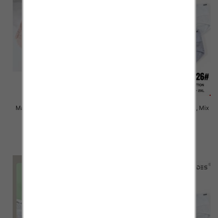
Majtki damskie Roz XL-3XL, Mix
Majtki damskie Roz XL-2XL, Mix
kolor Paczka 24 szt
kolor Paczka 24 szt
6.00 zł
6.00 zł
szczegóły
szczegóły