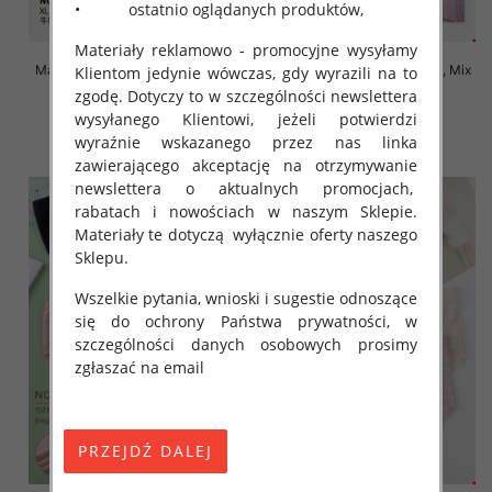
• ostatnio oglądanych produktów,
Materiały reklamowo - promocyjne wysyłamy
Majtki damskie Roz XL-4XL, Mix
Majtki damskie Roz XL-4XL, Mix
Klientom jedynie wówczas, gdy wyrazili na to
kolor Paczka 24 szt
kolor Paczka 24 szt
zgodę. Dotyczy to w szczególności newslettera
4.70 zł
4.70 zł
wysyłanego Klientowi, jeżeli potwierdzi
wyraźnie wskazanego przez nas linka
szczegóły
szczegóły
zawierającego akceptację na otrzymywanie
newslettera o aktualnych promocjach,
rabatach i nowościach w naszym Sklepie.
Materiały te dotyczą wyłącznie oferty naszego
Sklepu.
Wszelkie pytania, wnioski i sugestie odnoszące
się do ochrony Państwa prywatności, w
szczególności danych osobowych prosimy
zgłaszać na email