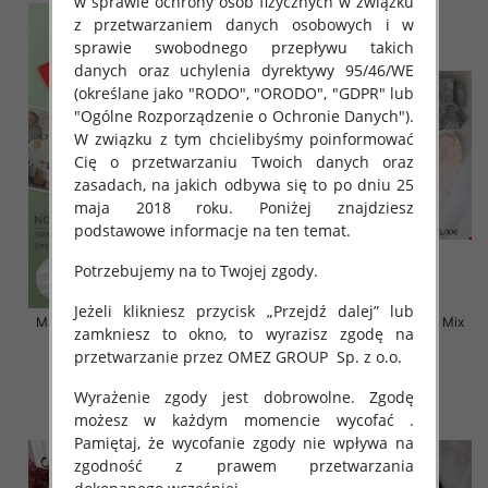
w sprawie ochrony osób fizycznych w związku
z przetwarzaniem danych osobowych i w
sprawie swobodnego przepływu takich
danych oraz uchylenia dyrektywy 95/46/WE
(określane jako "RODO", "ORODO", "GDPR" lub
"Ogólne Rozporządzenie o Ochronie Danych").
W związku z tym chcielibyśmy poinformować
Cię o przetwarzaniu Twoich danych oraz
zasadach, na jakich odbywa się to po dniu 25
maja 2018 roku. Poniżej znajdziesz
podstawowe informacje na ten temat.
Potrzebujemy na to Twojej zgody.
Jeżeli klikniesz przycisk „Przejdź dalej” lub
Majtki damskie Roz XL-2XL, Mix
Majtki damskie Roz S-2XL, Mix
zamkniesz to okno, to wyrazisz zgodę na
kolor Paczka 24 szt
kolor Paczka 24 szt
przetwarzanie przez OMEZ GROUP
Sp. z o.o.
6.00 zł
5.80 zł
Wyrażenie zgody jest dobrowolne. Zgodę
szczegóły
szczegóły
możesz w każdym momencie wycofać .
Pamiętaj, że wycofanie zgody nie wpływa na
zgodność z prawem przetwarzania