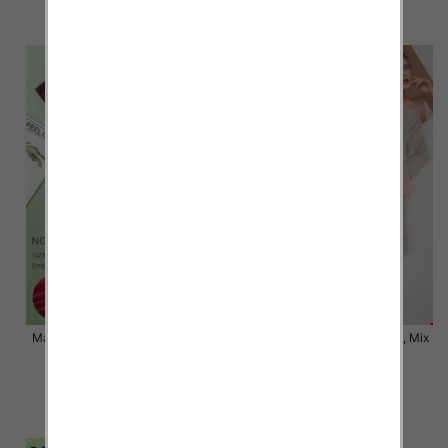
szczegóły
szczegóły
Majtki damskie Roz XL-3XL, Mix
Majtki damskie Roz XL-3XL, Mix
kolor Paczka 24 szt
kolor Paczka 24 szt
6.80 zł
6.00 zł
szczegóły
szczegóły