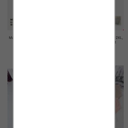
Majtki damskie Roz M/L-XL-2XL,
Majtki damskie Roz M/L-XL-2XL,
Mix kolor Paczka 24 szt
Mix kolor Paczka 24 szt
7.80 zł
6.00 zł
szczegóły
szczegóły