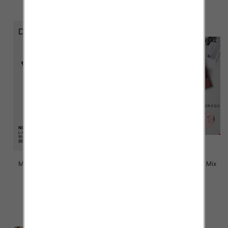
szczegóły
szczegóły
Majtki damskie Roz L-3XL, Mix
Majtki damskie Roz L-3XL, Mix
kolor Paczka 24 szt
kolor Paczka 24 szt
4.70 zł
4.60 zł
szczegóły
szczegóły