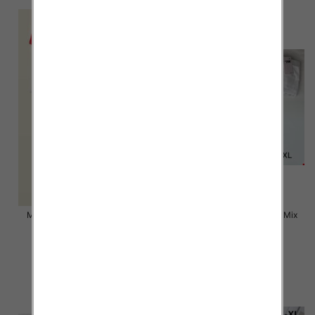
Majtki damskie Roz M-XL, Mix
Majtki damskie Roz M-XL, Mix
kolor Paczka 24 szt
kolor Paczka 24 szt
6.50 zł
4.50 zł
szczegóły
szczegóły