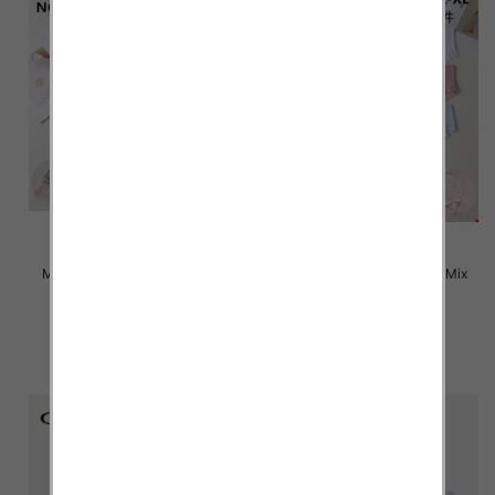
Majtki damskie Roz M-XL, Mix
Majtki damskie Roz M-XL, Mix
kolor Paczka 24 szt
kolor Paczka 24 szt
4.50 zł
4.50 zł
szczegóły
szczegóły