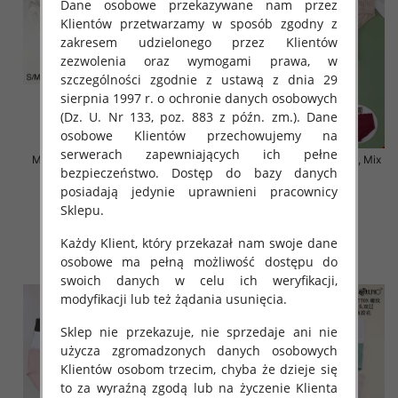
Dane osobowe przekazywane nam przez
Klientów przetwarzamy w sposób zgodny z
zakresem udzielonego przez Klientów
zezwolenia oraz wymogami prawa, w
szczególności zgodnie z ustawą z dnia 29
sierpnia 1997 r. o ochronie danych osobowych
(Dz. U. Nr 133, poz. 883 z późn. zm.). Dane
osobowe Klientów przechowujemy na
serwerach zapewniających ich pełne
Majtki damskie Roz S-2XL, Mix
Majtki damskie Roz XL-4XL, Mix
bezpieczeństwo. Dostęp do bazy danych
kolor Paczka 24 szt
kolor Paczka 24 szt
posiadają jedynie uprawnieni pracownicy
4.50 zł
6.50 zł
Sklepu.
szczegóły
szczegóły
Każdy Klient, który przekazał nam swoje dane
osobowe ma pełną możliwość dostępu do
swoich danych w celu ich weryfikacji,
modyfikacji lub też żądania usunięcia.
Sklep nie przekazuje, nie sprzedaje ani nie
użycza zgromadzonych danych osobowych
Klientów osobom trzecim, chyba że dzieje się
to za wyraźną zgodą lub na życzenie Klienta