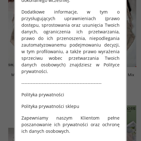
dokonanego wcześniej.
Dodatkowe informacje, w tym o
przysługujących uprawnieniach (prawo
dostępu, sprostowania oraz usunięcia Twoich
danych, ograniczenia ich przetwarzania,
prawo do ich przenoszenia, niepodlegania
zautomatyzowanemu podejmowaniu decyzji,
w tym profilowaniu, a także prawo wyrażenia
sprzeciwu wobec przetwarzania Twoich
danych osobowych) znajdziesz w Polityce
prywatności.
Majtki damskie Roz S-2XL, Mix
Majtki damskie Roz S-2XL, Mix
kolor Paczka 24 szt
kolor Paczka 24 szt
---------------------------------------------------
4.80 zł
4.50 zł
Polityka prywatności
szczegóły
szczegóły
Polityka prywatności sklepu
Zapewniamy naszym Klientom pełne
poszanowanie ich prywatności oraz ochronę
ich danych osobowych.