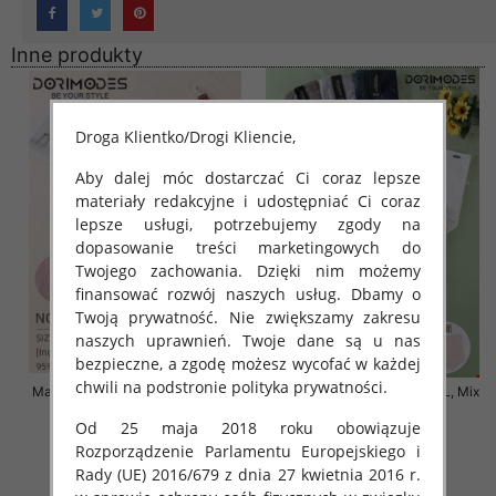
Inne produkty
Droga Klientko/Drogi Kliencie,
Aby dalej móc dostarczać Ci coraz lepsze
materiały redakcyjne i udostępniać Ci coraz
lepsze usługi, potrzebujemy zgody na
dopasowanie treści marketingowych do
Twojego zachowania. Dzięki nim możemy
finansować rozwój naszych usług. Dbamy o
Twoją prywatność. Nie zwiększamy zakresu
naszych uprawnień. Twoje dane są u nas
bezpieczne, a zgodę możesz wycofać w każdej
chwili na podstronie polityka prywatności.
Majtki damskie Roz 4XL-5XL, Mix
Majtki damskie Roz 4XL-6XL, Mix
kolor Paczka 24 szt
kolor Paczka 24 szt
Od 25 maja 2018 roku obowiązuje
8.00 zł
8.00 zł
Rozporządzenie Parlamentu Europejskiego i
szczegóły
szczegóły
Rady (UE) 2016/679 z dnia 27 kwietnia 2016 r.