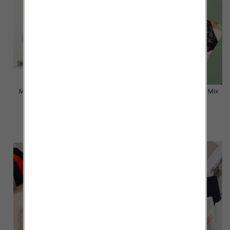
Majtki damskie Roz L-2XL, Mix
Majtki damskie Roz L-2XL, Mix
kolor Paczka 24 szt
kolor Paczka 24 szt
6.50 zł
6.50 zł
szczegóły
szczegóły