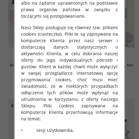
albo na żądanie uprawnionych na podstawie
prawa organów państwa w związku z
toczącymi się postępowaniami.
Nasz Sklep posługuje się również tzw. plikami
cookies (ciasteczka). Pliki te są zapisywane na
komputerze Klienta przez nasz serwer i
dostarczają danych statystycznych o
aktywności Klienta, w celu dobrania naszej
oferty do jego indywidualnych potrzeb i
Majtki damskie Roz XL-4XL, Mix
Majtki damskie Roz XL-4XL, Mix
gustów. Klient w każdej chwili może wyłączyć
kolor Paczka 24 szt
kolor Paczka 24 szt
w swojej przeglądarce internetowej opcję
4.80 zł
4.70 zł
przyjmowania cookies, choć musi mieć
świadomość, że w niektórych przypadkach
szczegóły
szczegóły
odłączenie tych plików może wpłynąć na
utrudnienia w korzystaniu z oferty naszego
Sklepu. Pliki cookies zapisywane na
komputerze Klienta przechowują informacje
na temat:
• sesji Użytkownika,