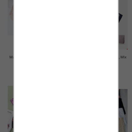
Majtki damskie Roz XL-3XL, Mix
Majtki damskie Roz XL-3XL, Mix
kolor Paczka 24 szt
kolor Paczka 24 szt
6.00 zł
5.00 zł
szczegóły
szczegóły