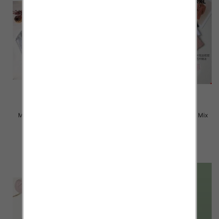
Majtki damskie Roz L-2XL, Mix
Majtki damskie Roz L-2XL, Mix
kolor Paczka 24 szt
kolor Paczka 24 szt
6.00 zł
6.00 zł
szczegóły
szczegóły