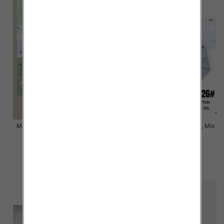
Majtki damskie Roz XL-2XL, Mix
Majtki damskie Roz XL-2XL, Mix
kolor Paczka 24 szt
kolor Paczka 24 szt
6.00 zł
6.00 zł
szczegóły
szczegóły