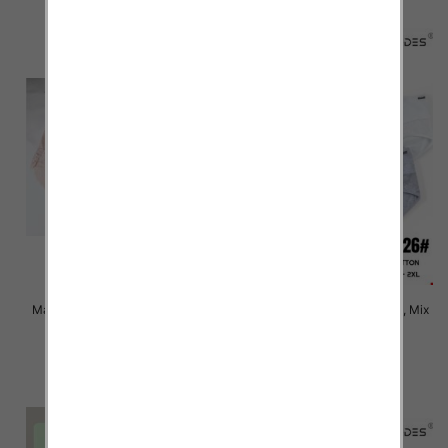
Majtki damskie Roz XL-3XL, Mix
Majtki damskie Roz XL-2XL, Mix
kolor Paczka 24 szt
kolor Paczka 24 szt
6.00 zł
6.00 zł
szczegóły
szczegóły