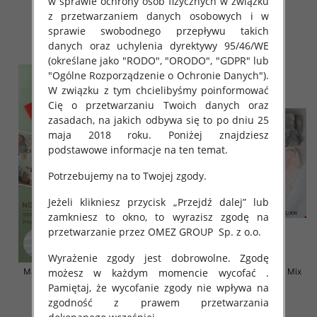
w sprawie ochrony osób fizycznych w związku
kolor Paczka 24 szt
kolor Paczka 24 szt
z przetwarzaniem danych osobowych i w
8.00 zł
8.00 zł
sprawie swobodnego przepływu takich
szczegóły
szczegóły
danych oraz uchylenia dyrektywy 95/46/WE
(określane jako "RODO", "ORODO", "GDPR" lub
"Ogólne Rozporządzenie o Ochronie Danych").
W związku z tym chcielibyśmy poinformować
Cię o przetwarzaniu Twoich danych oraz
zasadach, na jakich odbywa się to po dniu 25
maja 2018 roku. Poniżej znajdziesz
podstawowe informacje na ten temat.
Potrzebujemy na to Twojej zgody.
Jeżeli klikniesz przycisk „Przejdź dalej” lub
zamkniesz to okno, to wyrazisz zgodę na
przetwarzanie przez OMEZ GROUP
Sp. z o.o.
Wyrażenie zgody jest dobrowolne. Zgodę
Majtki damskie Roz XL-2XL, Mix
Majtki damskie Roz S-2XL, Mix
możesz w każdym momencie wycofać .
kolor Paczka 24 szt
kolor Paczka 24 szt
Pamiętaj, że wycofanie zgody nie wpływa na
zgodność z prawem przetwarzania
6.00 zł
5.80 zł