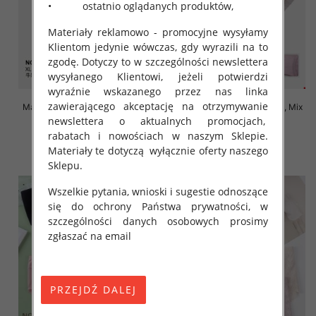
• ostatnio oglądanych produktów,
Materiały reklamowo - promocyjne wysyłamy
Klientom jedynie wówczas, gdy wyrazili na to
zgodę. Dotyczy to w szczególności newslettera
wysyłanego Klientowi, jeżeli potwierdzi
wyraźnie wskazanego przez nas linka
zawierającego akceptację na otrzymywanie
Majtki damskie Roz XL-4XL, Mix
Majtki damskie Roz XL-4XL, Mix
kolor Paczka 24 szt
kolor Paczka 24 szt
newslettera o aktualnych promocjach,
rabatach i nowościach w naszym Sklepie.
4.70 zł
4.70 zł
Materiały te dotyczą wyłącznie oferty naszego
szczegóły
szczegóły
Sklepu.
Wszelkie pytania, wnioski i sugestie odnoszące
się do ochrony Państwa prywatności, w
szczególności danych osobowych prosimy
zgłaszać na email