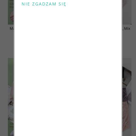
Majtki damskie Roz XL-3XL, Mix
Majtki damskie Roz XL-3XL, Mix
kolor Paczka 24 szt
kolor Paczka 24 szt
7.00 zł
7.50 zł
szczegóły
szczegóły