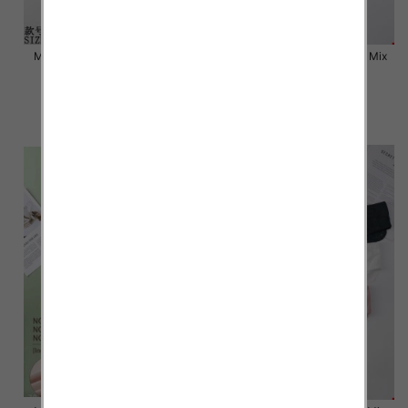
Majtki damskie Roz L-2XL, Mix
Majtki damskie Roz L-2XL, Mix
kolor Paczka 24 szt
kolor Paczka 24 szt
6.80 zł
6.80 zł
szczegóły
szczegóły