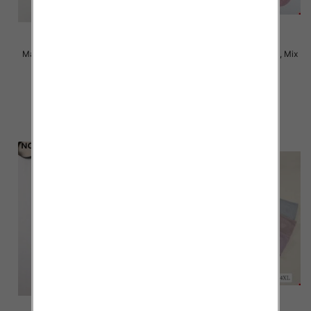
Majtki damskie Roz XL-3XL, Mix
Majtki damskie Roz XL-3XL, Mix
kolor Paczka 24 szt
kolor Paczka 24 szt
4.50 zł
4.50 zł
szczegóły
szczegóły