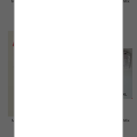
Majtki damskie Roz L-2XL, Mix
Majtki damskie Roz M-XL, Mix
kolor Paczka 24 szt
kolor Paczka 24 szt
9.00 zł
6.50 zł
szczegóły
szczegóły
Majtki damskie Roz M-XL, Mix
Majtki damskie Roz M-XL, Mix
kolor Paczka 24 szt
kolor Paczka 24 szt
6.50 zł
4.50 zł