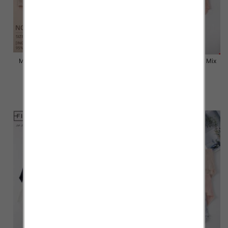
Majtki damskie Roz L-2XL, Mix
Majtki damskie Roz L-2XL, Mix
kolor Paczka 24 szt
kolor Paczka 24 szt
6.50 zł
6.80 zł
szczegóły
szczegóły