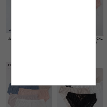
Majtki damskie Roz M/L-XL-2XL,
Majtki damskie Roz M/L-XL-2XL,
Mix kolor Paczka 24 szt
Mix kolor Paczka 24 szt
6.00 zł
6.00 zł
szczegóły
szczegóły