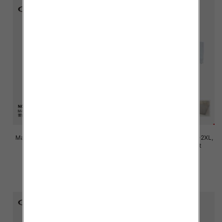
Majtki damskie Roz M/L-XL-2XL,
Majtki damskie Roz M/L-XL-2XL,
Mix kolor Paczka 24 szt
Mix kolor Paczka 24 szt
7.80 zł
7.80 zł
szczegóły
szczegóły