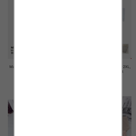
Majtki damskie Roz M/L-XL-2XL,
Majtki damskie Roz M/L-XL-2XL,
Mix kolor Paczka 24 szt
Mix kolor Paczka 24 szt
7.80 zł
6.00 zł
szczegóły
szczegóły