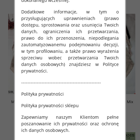
dokonanego wcześniej.
szczegóły
szczegóły
Dodatkowe informacje, w tym o
przysługujących uprawnieniach (prawo
dostępu, sprostowania oraz usunięcia Twoich
danych, ograniczenia ich przetwarzania,
prawo do ich przenoszenia, niepodlegania
zautomatyzowanemu podejmowaniu decyzji,
w tym profilowaniu, a także prawo wyrażenia
sprzeciwu wobec przetwarzania Twoich
danych osobowych) znajdziesz w Polityce
prywatności.
---------------------------------------------------
Polityka prywatności
Majtki damskie Roz S-2XL, Mix
Majtki damskie Roz S-2XL, Mix
Polityka prywatności sklepu
kolor Paczka 24 szt
kolor Paczka 24 szt
4.80 zł
4.50 zł
Zapewniamy naszym Klientom pełne
poszanowanie ich prywatności oraz ochronę
szczegóły
szczegóły
ich danych osobowych.