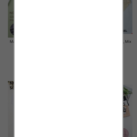
Majtki damskie Roz XL-3XL, Mix
Majtki damskie Roz XL-3XL, Mix
kolor Paczka 24 szt
kolor Paczka 24 szt
5.80 zł
5.20 zł
szczegóły
szczegóły