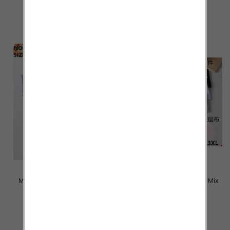
4.70 zł
4.60 zł
szczegóły
szczegóły
Majtki damskie Roz L-3XL, Mix
Majtki damskie Roz L-3XL, Mix
kolor Paczka 24 szt
kolor Paczka 24 szt
4.50 zł
4.50 zł
szczegóły
szczegóły