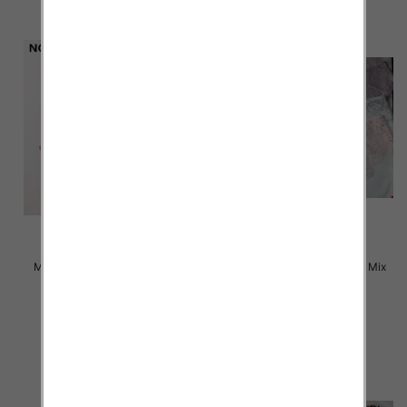
Majtki damskie Roz L-2XL, Mix
Majtki damskie Roz L-2XL, Mix
kolor Paczka 24 szt
kolor Paczka 24 szt
4.50 zł
4.80 zł
szczegóły
szczegóły