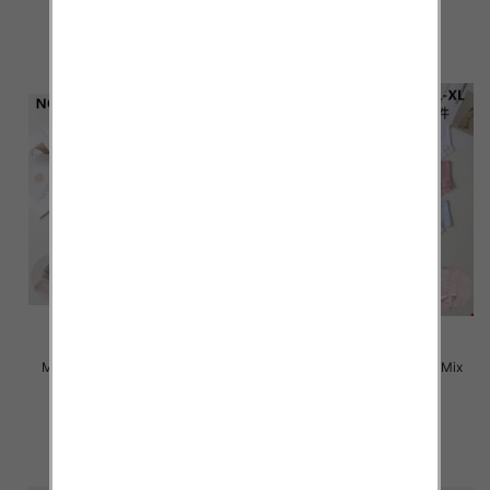
szczegóły
szczegóły
Majtki damskie Roz M-XL, Mix
Majtki damskie Roz M-XL, Mix
kolor Paczka 24 szt
kolor Paczka 24 szt
4.50 zł
4.50 zł
szczegóły
szczegóły