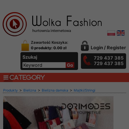
Zawartość Koszyka:
Login
/
Register
0 produkty: 0.00 zł
Szukaj
729 437 385
729 437 385
CATEGORY
>
>
>
Produkty
Bielizna
Bielizna damska
Majtki/Stringi