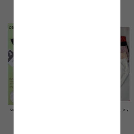
6.80 zł
6.00 zł
szczegóły
szczegóły
Majtki damskie Roz XL-3XL, Mix
Majtki damskie Roz XL-3XL, Mix
kolor Paczka 24 szt
kolor Paczka 24 szt
6.00 zł
6.00 zł
szczegóły
szczegóły