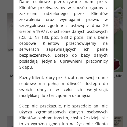
Dane osobowe przekazywane nam przez
Klientów przetwarzamy w sposób zgodny z
zakresem udzielonego przez Klientów
zezwolenia oraz wymogami prawa, w
szczególności zgodnie z ustawą z dnia 29
sierpnia 1997 r. o ochronie danych osobowych
(Dz. U. Nr 133, poz. 883 z późn. zm.). Dane
osobowe Klientów przechowujemy na
serwerach zapewniających ich pełne
bezpieczeństwo. Dostęp do bazy danych
posiadają jedynie uprawnieni pracownicy
Sklepu.
Majtki damskie Roz S-2XL, Mix
Majtki damskie Roz XL-4XL, Mix
Każdy Klient, który przekazał nam swoje dane
kolor Paczka 24 szt
kolor Paczka 24 szt
osobowe ma pełną możliwość dostępu do
4.50 zł
6.50 zł
swoich danych w celu ich weryfikacji,
modyfikacji lub też żądania usunięcia.
szczegóły
szczegóły
Sklep nie przekazuje, nie sprzedaje ani nie
użycza zgromadzonych danych osobowych
Klientów osobom trzecim, chyba że dzieje się
to za wyraźną zgodą lub na życzenie Klienta