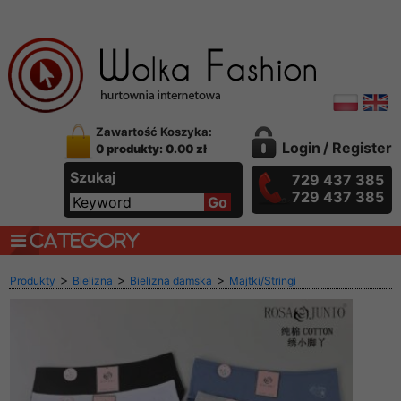
Zawartość Koszyka:
Login
/
Register
0 produkty: 0.00 zł
Szukaj
729 437 385
729 437 385
CATEGORY
>
>
>
Produkty
Bielizna
Bielizna damska
Majtki/Stringi