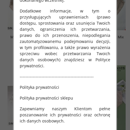
dokonanego wcześniej.
Dodatkowe informacje, w tym o
przysługujących uprawnieniach (prawo
dostępu, sprostowania oraz usunięcia Twoich
danych, ograniczenia ich przetwarzania,
prawo do ich przenoszenia, niepodlegania
Majtki damskie Roz S-2XL, Mix
Majtki damskie Roz S-2XL, Mix
zautomatyzowanemu podejmowaniu decyzji,
kolor Paczka 24 szt
kolor Paczka 24 szt
w tym profilowaniu, a także prawo wyrażenia
4.80 zł
4.50 zł
sprzeciwu wobec przetwarzania Twoich
szczegóły
szczegóły
danych osobowych) znajdziesz w Polityce
prywatności.
---------------------------------------------------
Polityka prywatności
Polityka prywatności sklepu
Zapewniamy naszym Klientom pełne
poszanowanie ich prywatności oraz ochronę
ich danych osobowych.