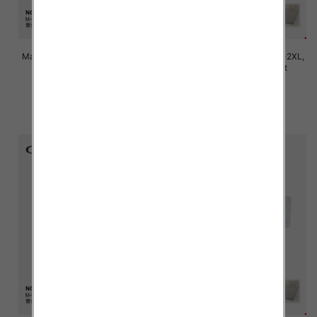
Majtki damskie Roz M/L-XL-2XL,
Majtki damskie Roz M/L-XL-2XL,
Mix kolor Paczka 24 szt
Mix kolor Paczka 24 szt
7.80 zł
7.80 zł
szczegóły
szczegóły