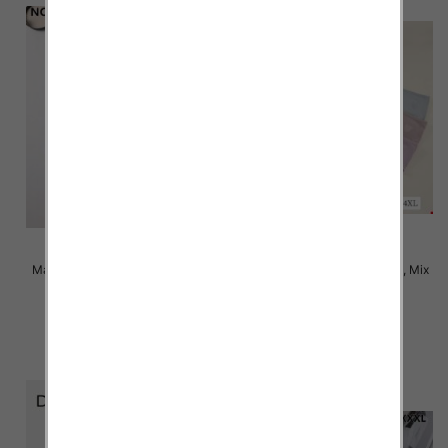
Majtki damskie Roz XL-3XL, Mix
Majtki damskie Roz XL-4XL, Mix
kolor Paczka 24 szt
kolor Paczka 24 szt
4.50 zł
4.50 zł
szczegóły
szczegóły