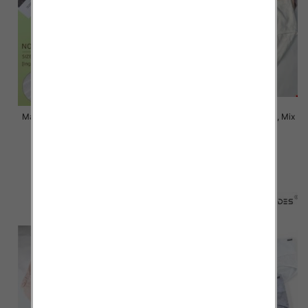
Majtki damskie Roz XL-3XL, Mix
Majtki damskie Roz XL-3XL, Mix
kolor Paczka 24 szt
kolor Paczka 24 szt
6.00 zł
6.00 zł
szczegóły
szczegóły