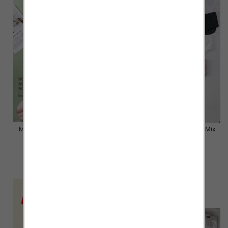
Majtki damskie Roz L-2XL, Mix
Majtki damskie Roz M-XL, Mix
kolor Paczka 24 szt
kolor Paczka 24 szt
9.00 zł
6.50 zł
szczegóły
szczegóły