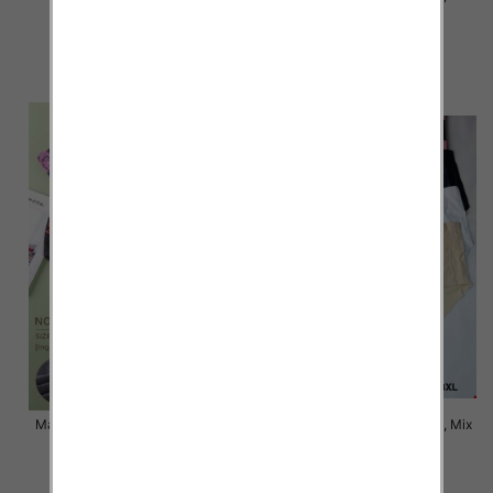
kolor Paczka 24 szt
kolor Paczka 24 szt
6.00 zł
5.00 zł
szczegóły
szczegóły
Majtki damskie Roz XL-3XL, Mix
Majtki damskie Roz XL-3XL, Mix
kolor Paczka 24 szt
kolor Paczka 24 szt
5.80 zł
5.20 zł