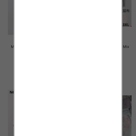
Majtki damskie Roz L-3XL, Mix
Majtki damskie Roz L-3XL, Mix
kolor Paczka 24 szt
kolor Paczka 24 szt
4.50 zł
4.50 zł
szczegóły
szczegóły