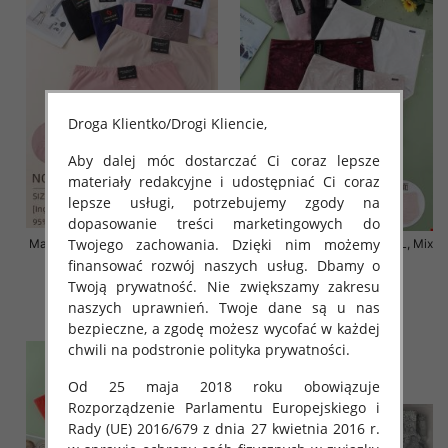
Droga Klientko/Drogi Kliencie,
Aby dalej móc dostarczać Ci coraz lepsze
materiały redakcyjne i udostępniać Ci coraz
lepsze usługi, potrzebujemy zgody na
dopasowanie treści marketingowych do
Twojego zachowania. Dzięki nim możemy
Majtki damskie Roz 4XL-5XL, Mix
Majtki damskie Roz 4XL-6XL, Mix
kolor Paczka 24 szt
kolor Paczka 24 szt
finansować rozwój naszych usług. Dbamy o
Twoją prywatność. Nie zwiększamy zakresu
8.00 zł
8.00 zł
naszych uprawnień. Twoje dane są u nas
szczegóły
szczegóły
bezpieczne, a zgodę możesz wycofać w każdej
chwili na podstronie polityka prywatności.
Od 25 maja 2018 roku obowiązuje
Rozporządzenie Parlamentu Europejskiego i
Rady (UE) 2016/679 z dnia 27 kwietnia 2016 r.