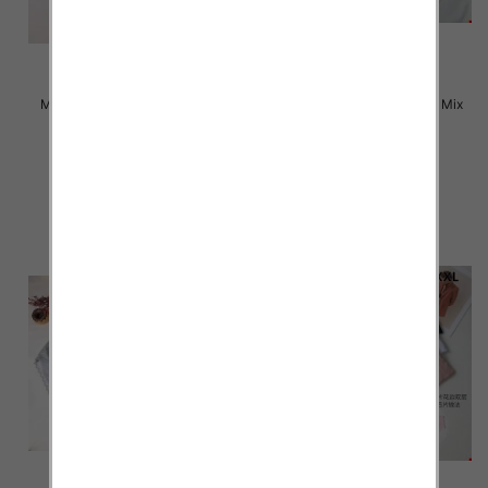
Majtki damskie Roz L-2XL, Mix
Majtki damskie Roz L-2XL, Mix
kolor Paczka 24 szt
kolor Paczka 24 szt
4.50 zł
4.80 zł
szczegóły
szczegóły