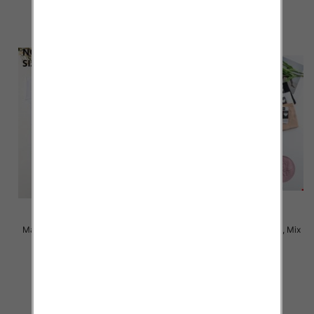
szczegóły
szczegóły
Majtki damskie Roz XL-3XL, Mix
Majtki damskie Roz XL-3XL, Mix
kolor Paczka 24 szt
kolor Paczka 24 szt
4.50 zł
4.50 zł
szczegóły
szczegóły