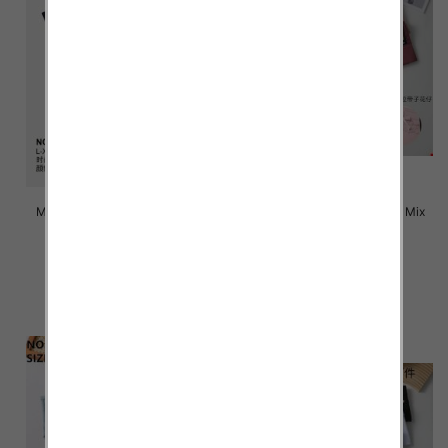
Majtki damskie Roz L-3XL, Mix
Majtki damskie Roz L-3XL, Mix
kolor Paczka 24 szt
kolor Paczka 24 szt
4.70 zł
4.60 zł
szczegóły
szczegóły