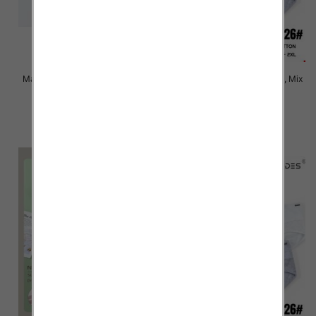
Majtki damskie Roz XL-3XL, Mix
Majtki damskie Roz XL-2XL, Mix
kolor Paczka 24 szt
kolor Paczka 24 szt
6.00 zł
6.00 zł
szczegóły
szczegóły