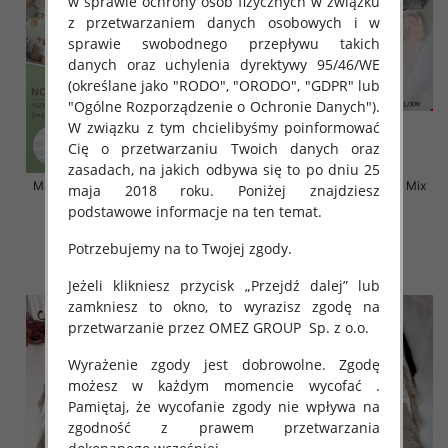
w sprawie ochrony osób fizycznych w związku
z przetwarzaniem danych osobowych i w
sprawie swobodnego przepływu takich
danych oraz uchylenia dyrektywy 95/46/WE
(określane jako "RODO", "ORODO", "GDPR" lub
"Ogólne Rozporządzenie o Ochronie Danych").
W związku z tym chcielibyśmy poinformować
Cię o przetwarzaniu Twoich danych oraz
zasadach, na jakich odbywa się to po dniu 25
Majtki damskie Roz XL-2XL, Mix
Majtki damskie Roz S-2XL, Mix
maja 2018 roku. Poniżej znajdziesz
kolor Paczka 24 szt
kolor Paczka 24 szt
podstawowe informacje na ten temat.
6.00 zł
5.80 zł
Potrzebujemy na to Twojej zgody.
szczegóły
szczegóły
Jeżeli klikniesz przycisk „Przejdź dalej” lub
zamkniesz to okno, to wyrazisz zgodę na
przetwarzanie przez OMEZ GROUP
Sp. z o.o.
Wyrażenie zgody jest dobrowolne. Zgodę
możesz w każdym momencie wycofać .
Pamiętaj, że wycofanie zgody nie wpływa na
zgodność z prawem przetwarzania