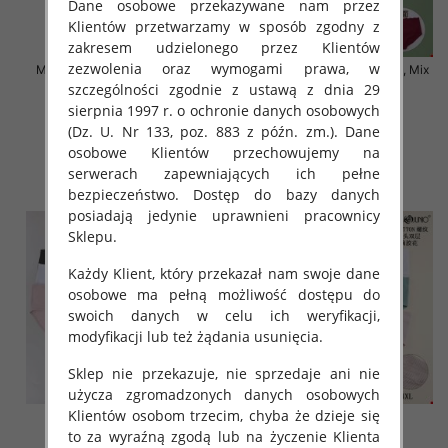
Dane osobowe przekazywane nam przez
Klientów przetwarzamy w sposób zgodny z
zakresem udzielonego przez Klientów
zezwolenia oraz wymogami prawa, w
Majtki damskie Roz S-2XL, Mix
Majtki damskie Roz XL-4XL, Mix
kolor Paczka 24 szt
kolor Paczka 24 szt
szczególności zgodnie z ustawą z dnia 29
sierpnia 1997 r. o ochronie danych osobowych
4.50 zł
6.50 zł
(Dz. U. Nr 133, poz. 883 z późn. zm.). Dane
szczegóły
szczegóły
osobowe Klientów przechowujemy na
serwerach zapewniających ich pełne
bezpieczeństwo. Dostęp do bazy danych
posiadają jedynie uprawnieni pracownicy
Sklepu.
Każdy Klient, który przekazał nam swoje dane
osobowe ma pełną możliwość dostępu do
swoich danych w celu ich weryfikacji,
modyfikacji lub też żądania usunięcia.
Sklep nie przekazuje, nie sprzedaje ani nie
użycza zgromadzonych danych osobowych
Klientów osobom trzecim, chyba że dzieje się
to za wyraźną zgodą lub na życzenie Klienta