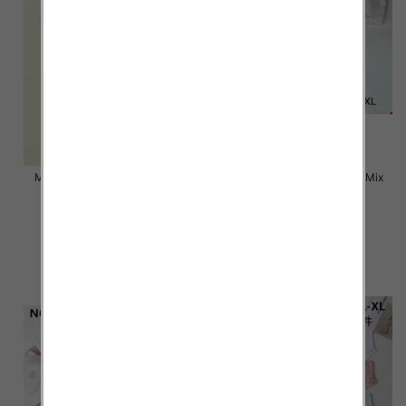
Majtki damskie Roz M-XL, Mix
Majtki damskie Roz M-XL, Mix
kolor Paczka 24 szt
kolor Paczka 24 szt
6.50 zł
4.50 zł
szczegóły
szczegóły