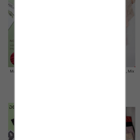
Majtki damskie Roz XL-3XL, Mix
Majtki damskie Roz XL-3XL, Mix
kolor Paczka 24 szt
kolor Paczka 24 szt
6.80 zł
6.00 zł
szczegóły
szczegóły