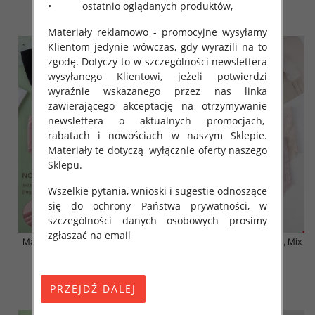
• ostatnio oglądanych produktów,
szczegóły
szczegóły
Materiały reklamowo - promocyjne wysyłamy
Klientom jedynie wówczas, gdy wyrazili na to
zgodę. Dotyczy to w szczególności newslettera
wysyłanego Klientowi, jeżeli potwierdzi
wyraźnie wskazanego przez nas linka
zawierającego akceptację na otrzymywanie
newslettera o aktualnych promocjach,
rabatach i nowościach w naszym Sklepie.
Materiały te dotyczą wyłącznie oferty naszego
Sklepu.
Wszelkie pytania, wnioski i sugestie odnoszące
się do ochrony Państwa prywatności, w
szczególności danych osobowych prosimy
zgłaszać na email
Majtki damskie Roz XL-3XL, Mix
Majtki damskie Roz XL-3XL, Mix
kolor Paczka 24 szt
kolor Paczka 24 szt
7.00 zł
7.50 zł
szczegóły
szczegóły