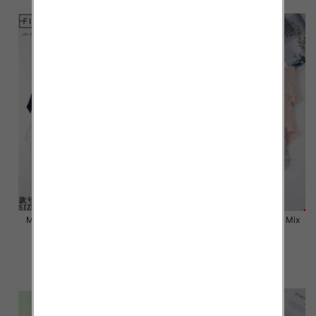
Majtki damskie Roz L-2XL, Mix
Majtki damskie Roz L-2XL, Mix
kolor Paczka 24 szt
kolor Paczka 24 szt
6.80 zł
6.80 zł
szczegóły
szczegóły