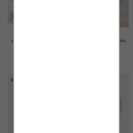
Majtki damskie Roz M-XL, Mix
Majtki damskie Roz M-XL, Mix
kolor Paczka 24 szt
kolor Paczka 24 szt
4.50 zł
4.50 zł
szczegóły
szczegóły