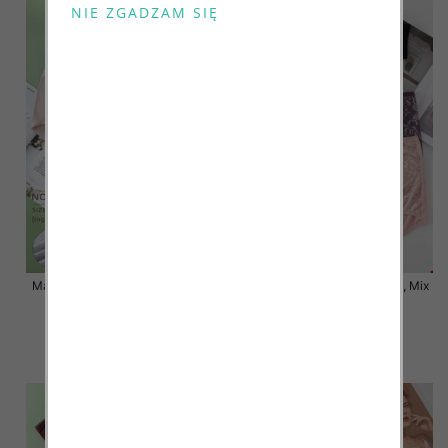
Majtki damskie Roz XL-3XL, Mix
Majtki damskie Roz XL-3XL, Mix
kolor Paczka 24 szt
kolor Paczka 24 szt
7.50 zł
6.80 zł
szczegóły
szczegóły