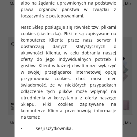
albo na żądanie uprawnionych na podstawie
Majtki damskie Roz XL-4XL, Mix
Majtki damskie Roz XL-4XL, Mix
kolor Paczka 24 szt
kolor Paczka 24 szt
prawa organów państwa w związku z
toczącymi się postępowaniami.
4.80 zł
4.70 zł
szczegóły
szczegóły
Nasz Sklep posługuje się również tzw. plikami
cookies (ciasteczka). Pliki te są zapisywane na
komputerze Klienta przez nasz serwer i
dostarczają danych statystycznych o
aktywności Klienta, w celu dobrania naszej
oferty do jego indywidualnych potrzeb i
gustów. Klient w każdej chwili może wyłączyć
w swojej przeglądarce internetowej opcję
przyjmowania cookies, choć musi mieć
świadomość, że w niektórych przypadkach
odłączenie tych plików może wpłynąć na
utrudnienia w korzystaniu z oferty naszego
Sklepu. Pliki cookies zapisywane na
komputerze Klienta przechowują informacje
na temat:
Majtki damskie Roz XL-4XL, Mix
Majtki damskie Roz XL-4XL, Mix
• sesji Użytkownika,
kolor Paczka 24 szt
kolor Paczka 24 szt
4.70 zł
4.70 zł