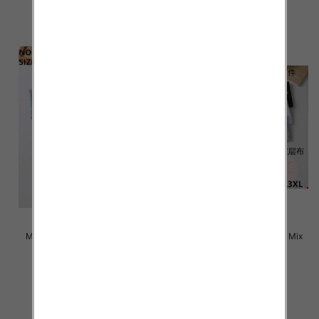
szczegóły
szczegóły
Majtki damskie Roz L-3XL, Mix
Majtki damskie Roz L-3XL, Mix
kolor Paczka 24 szt
kolor Paczka 24 szt
4.50 zł
4.50 zł
szczegóły
szczegóły