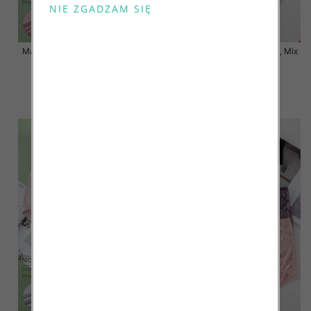
Majtki damskie Roz XL-3XL, Mix
Majtki damskie Roz XL-3XL, Mix
kolor Paczka 24 szt
kolor Paczka 24 szt
7.00 zł
7.50 zł
szczegóły
szczegóły