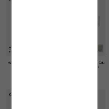
Majtki damskie Roz M/L-XL-2XL,
Majtki damskie Roz M/L-XL-2XL,
Mix kolor Paczka 24 szt
Mix kolor Paczka 24 szt
7.80 zł
7.80 zł
szczegóły
szczegóły