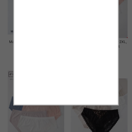
Majtki damskie Roz M/L-XL-2XL,
Majtki damskie Roz M/L-XL-2XL,
Mix kolor Paczka 24 szt
Mix kolor Paczka 24 szt
6.00 zł
6.00 zł
szczegóły
szczegóły