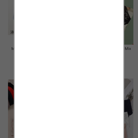
Majtki damskie Roz L-2XL, Mix
Majtki damskie Roz L-2XL, Mix
kolor Paczka 24 szt
kolor Paczka 24 szt
6.50 zł
6.50 zł
szczegóły
szczegóły