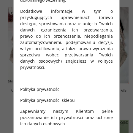
dokonanego wcześniej.
Dodatkowe informacje, w tym o
przysługujących uprawnieniach (prawo
dostępu, sprostowania oraz usunięcia Twoich
danych, ograniczenia ich przetwarzania,
prawo do ich przenoszenia, niepodlegania
zautomatyzowanemu podejmowaniu decyzji,
w tym profilowaniu, a także prawo wyrażenia
sprzeciwu wobec przetwarzania Twoich
danych osobowych) znajdziesz w Polityce
prywatności.
---------------------------------------------------
Polityka prywatności
Majtki damskie Roz S-2XL, Mix
Majtki damskie Roz S-2XL, Mix
kolor Paczka 24 szt
kolor Paczka 24 szt
Polityka prywatności sklepu
4.80 zł
4.50 zł
Zapewniamy naszym Klientom pełne
szczegóły
szczegóły
poszanowanie ich prywatności oraz ochronę
ich danych osobowych.