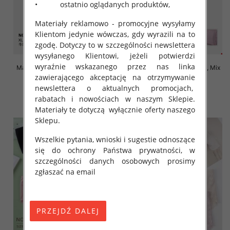
• ostatnio oglądanych produktów,
Materiały reklamowo - promocyjne wysyłamy
Klientom jedynie wówczas, gdy wyrazili na to
zgodę. Dotyczy to w szczególności newslettera
wysyłanego Klientowi, jeżeli potwierdzi
wyraźnie wskazanego przez nas linka
Majtki damskie Roz XL-4XL, Mix
Majtki damskie Roz XL-4XL, Mix
kolor Paczka 24 szt
kolor Paczka 24 szt
zawierającego akceptację na otrzymywanie
newslettera o aktualnych promocjach,
4.70 zł
4.70 zł
rabatach i nowościach w naszym Sklepie.
szczegóły
szczegóły
Materiały te dotyczą wyłącznie oferty naszego
Sklepu.
Wszelkie pytania, wnioski i sugestie odnoszące
się do ochrony Państwa prywatności, w
szczególności danych osobowych prosimy
zgłaszać na email