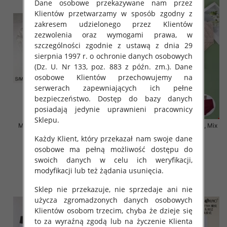
Dane osobowe przekazywane nam przez
Klientów przetwarzamy w sposób zgodny z
zakresem udzielonego przez Klientów
zezwolenia oraz wymogami prawa, w
szczególności zgodnie z ustawą z dnia 29
sierpnia 1997 r. o ochronie danych osobowych
(Dz. U. Nr 133, poz. 883 z późn. zm.). Dane
osobowe Klientów przechowujemy na
serwerach zapewniających ich pełne
bezpieczeństwo. Dostęp do bazy danych
posiadają jedynie uprawnieni pracownicy
Sklepu.
Majtki damskie Roz S-2XL, Mix
Majtki damskie Roz XL-4XL, Mix
kolor Paczka 24 szt
kolor Paczka 24 szt
Każdy Klient, który przekazał nam swoje dane
4.50 zł
6.50 zł
osobowe ma pełną możliwość dostępu do
swoich danych w celu ich weryfikacji,
szczegóły
szczegóły
modyfikacji lub też żądania usunięcia.
Sklep nie przekazuje, nie sprzedaje ani nie
użycza zgromadzonych danych osobowych
Klientów osobom trzecim, chyba że dzieje się
to za wyraźną zgodą lub na życzenie Klienta