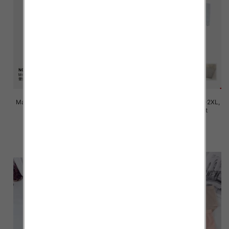
Majtki damskie Roz M/L-XL-2XL,
Majtki damskie Roz M/L-XL-2XL,
Mix kolor Paczka 24 szt
Mix kolor Paczka 24 szt
7.80 zł
6.00 zł
szczegóły
szczegóły