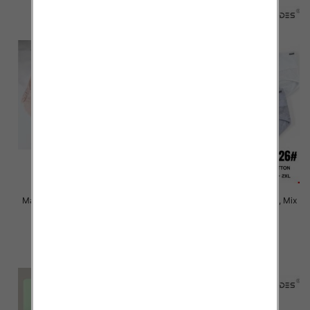
Majtki damskie Roz XL-3XL, Mix
Majtki damskie Roz XL-2XL, Mix
kolor Paczka 24 szt
kolor Paczka 24 szt
6.00 zł
6.00 zł
szczegóły
szczegóły