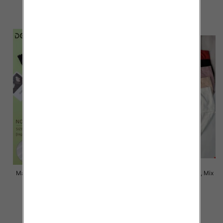
6.80 zł
6.00 zł
szczegóły
szczegóły
Majtki damskie Roz XL-3XL, Mix
Majtki damskie Roz XL-3XL, Mix
kolor Paczka 24 szt
kolor Paczka 24 szt
6.00 zł
6.00 zł
szczegóły
szczegóły