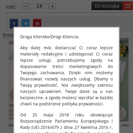
lość:
Inne produkty
Droga Klientko/Drogi Kliencie,
Aby dalej móc dostarczać Ci coraz lepsze
materiały redakcyjne i udostępniać Ci coraz
lepsze usługi, potrzebujemy zgody na
dopasowanie treści marketingowych do
Twojego zachowania. Dzięki nim możemy
finansować rozwój naszych usług. Dbamy o
Twoją prywatność. Nie zwiększamy zakresu
naszych uprawnień. Twoje dane są u nas
bezpieczne, a zgodę możesz wycofać w każdej
chwili na podstronie polityka prywatności.
Od 25 maja 2018 roku obowiązuje
Rozporządzenie Parlamentu Europejskiego i
Majtki damskie Roz 4XL-5XL, Mix
Majtki damskie Roz 4XL-6XL, Mix
Rady (UE) 2016/679 z dnia 27 kwietnia 2016 r.
kolor Paczka 24 szt
kolor Paczka 24 szt