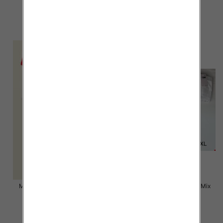
9.00 zł
6.50 zł
szczegóły
szczegóły
Majtki damskie Roz M-XL, Mix
Majtki damskie Roz M-XL, Mix
kolor Paczka 24 szt
kolor Paczka 24 szt
6.50 zł
4.50 zł
szczegóły
szczegóły