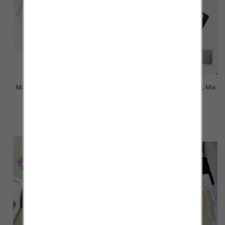
Majtki damskie Roz XL-3XL, Mix
Majtki damskie Roz XL-3XL, Mix
kolor Paczka 24 szt
kolor Paczka 24 szt
6.00 zł
5.00 zł
szczegóły
szczegóły