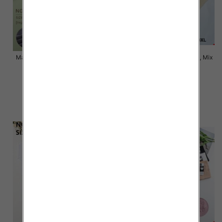
Majtki damskie Roz XL-3XL, Mix
Majtki damskie Roz XL-3XL, Mix
kolor Paczka 24 szt
kolor Paczka 24 szt
5.80 zł
5.20 zł
szczegóły
szczegóły