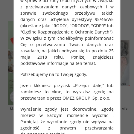
w sprawie ochrony osób fizycznych w związku
8.00 zł
8.00 zł
z przetwarzaniem danych osobowych i w
sprawie swobodnego przepływu takich
szczegóły
szczegóły
danych oraz uchylenia dyrektywy 95/46/WE
(określane jako "RODO", "ORODO", "GDPR" lub
"Ogólne Rozporządzenie o Ochronie Danych").
W związku z tym chcielibyśmy poinformować
Cię o przetwarzaniu Twoich danych oraz
zasadach, na jakich odbywa się to po dniu 25
maja 2018 roku. Poniżej znajdziesz
podstawowe informacje na ten temat.
Potrzebujemy na to Twojej zgody.
Jeżeli klikniesz przycisk „Przejdź dalej” lub
zamkniesz to okno, to wyrazisz zgodę na
przetwarzanie przez OMEZ GROUP
Sp. z o.o.
Wyrażenie zgody jest dobrowolne. Zgodę
Majtki damskie Roz XL-2XL, Mix
Majtki damskie Roz S-2XL, Mix
kolor Paczka 24 szt
kolor Paczka 24 szt
możesz w każdym momencie wycofać .
Pamiętaj, że wycofanie zgody nie wpływa na
6.00 zł
5.80 zł
zgodność z prawem przetwarzania
szczegóły
szczegóły