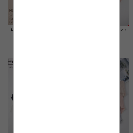
Majtki damskie Roz L-2XL, Mix
Majtki damskie Roz L-2XL, Mix
kolor Paczka 24 szt
kolor Paczka 24 szt
6.50 zł
6.80 zł
szczegóły
szczegóły