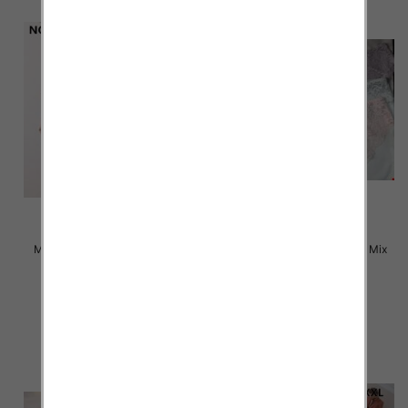
Majtki damskie Roz L-2XL, Mix
Majtki damskie Roz L-2XL, Mix
kolor Paczka 24 szt
kolor Paczka 24 szt
4.50 zł
4.80 zł
szczegóły
szczegóły