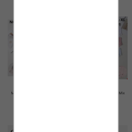
Majtki damskie Roz M-XL, Mix
Majtki damskie Roz M-XL, Mix
kolor Paczka 24 szt
kolor Paczka 24 szt
4.50 zł
4.50 zł
szczegóły
szczegóły