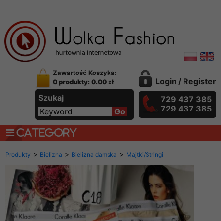
Zawartość Koszyka:
Login
/
Register
0 produkty: 0.00 zł
Szukaj
729 437 385
729 437 385
CATEGORY
>
>
>
Produkty
Bielizna
Bielizna damska
Majtki/Stringi