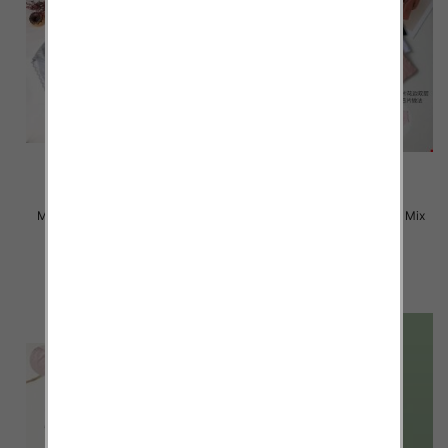
Majtki damskie Roz L-2XL, Mix
Majtki damskie Roz L-2XL, Mix
kolor Paczka 24 szt
kolor Paczka 24 szt
6.00 zł
6.00 zł
szczegóły
szczegóły