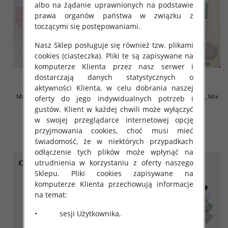
albo na żądanie uprawnionych na podstawie
prawa organów państwa w związku z
toczącymi się postępowaniami.
Nasz Sklep posługuje się również tzw. plikami
cookies (ciasteczka). Pliki te są zapisywane na
komputerze Klienta przez nasz serwer i
dostarczają danych statystycznych o
aktywności Klienta, w celu dobrania naszej
Majtki damskie Roz XL-4XL, Mix
Majtki damskie Roz XL-4XL, Mix
oferty do jego indywidualnych potrzeb i
kolor Paczka 24 szt
kolor Paczka 24 szt
gustów. Klient w każdej chwili może wyłączyć
4.80 zł
4.70 zł
w swojej przeglądarce internetowej opcję
przyjmowania cookies, choć musi mieć
szczegóły
szczegóły
świadomość, że w niektórych przypadkach
odłączenie tych plików może wpłynąć na
utrudnienia w korzystaniu z oferty naszego
Sklepu. Pliki cookies zapisywane na
komputerze Klienta przechowują informacje
na temat:
• sesji Użytkownika,