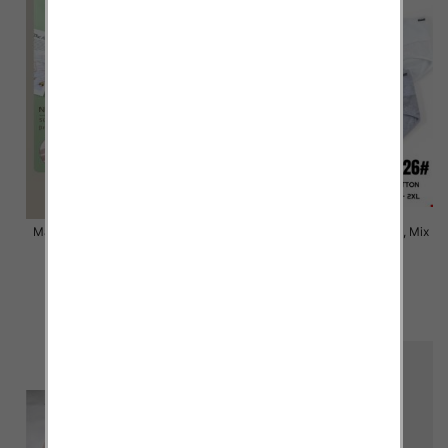
Majtki damskie Roz XL-2XL, Mix
Majtki damskie Roz XL-2XL, Mix
kolor Paczka 24 szt
kolor Paczka 24 szt
6.00 zł
6.00 zł
szczegóły
szczegóły