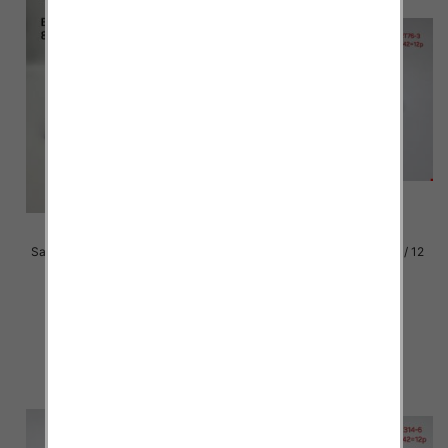
Sandały na obcasie damskie Roz
Klapki damskie Roz 36-42 / 12
36-41 / 8 par
par
52.00 zł
36.00 zł
szczegóły
szczegóły