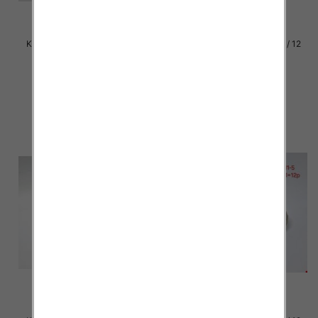
Klapki damskie Roz 36-42 / 12
Klapki damskie Roz 36-42 / 12
par
par
30.00 zł
29.00 zł
szczegóły
szczegóły