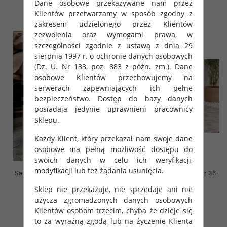
Dane osobowe przekazywane nam przez
szczegóły
szczegóły
Klientów przetwarzamy w sposób zgodny z
zakresem udzielonego przez Klientów
zezwolenia oraz wymogami prawa, w
szczególności zgodnie z ustawą z dnia 29
sierpnia 1997 r. o ochronie danych osobowych
(Dz. U. Nr 133, poz. 883 z późn. zm.). Dane
osobowe Klientów przechowujemy na
serwerach zapewniających ich pełne
bezpieczeństwo. Dostęp do bazy danych
posiadają jedynie uprawnieni pracownicy
Sklepu.
Każdy Klient, który przekazał nam swoje dane
osobowe ma pełną możliwość dostępu do
swoich danych w celu ich weryfikacji,
modyfikacji lub też żądania usunięcia.
Sandały płaskie damskie Roz 36-
Sandały płaskie damskie Roz 36-
41 / 8 par
41 / 8 par
Sklep nie przekazuje, nie sprzedaje ani nie
56.00 zł
50.00 zł
użycza zgromadzonych danych osobowych
szczegóły
szczegóły
Klientów osobom trzecim, chyba że dzieje się
to za wyraźną zgodą lub na życzenie Klienta