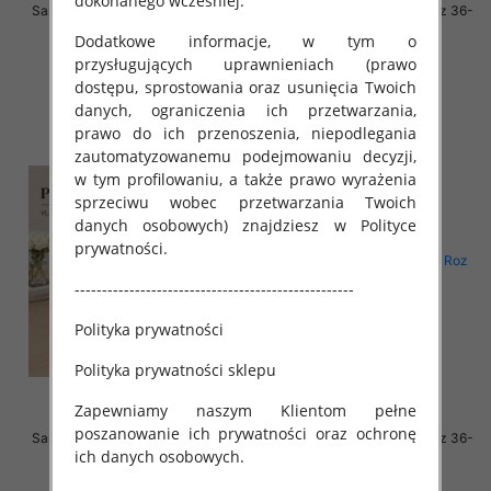
dokonanego wcześniej.
Sandały płaskie damskie Roz 36-
Sandały płaskie damskie Roz 36-
41 / 8 par
41 / 8 par
Dodatkowe informacje, w tym o
58.00 zł
58.00 zł
przysługujących uprawnieniach (prawo
dostępu, sprostowania oraz usunięcia Twoich
szczegóły
szczegóły
danych, ograniczenia ich przetwarzania,
prawo do ich przenoszenia, niepodlegania
zautomatyzowanemu podejmowaniu decyzji,
w tym profilowaniu, a także prawo wyrażenia
sprzeciwu wobec przetwarzania Twoich
danych osobowych) znajdziesz w Polityce
prywatności.
---------------------------------------------------
Polityka prywatności
Polityka prywatności sklepu
Zapewniamy naszym Klientom pełne
poszanowanie ich prywatności oraz ochronę
Sandały płaskie damskie Roz 36-
Sandały płaskie damskie Roz 36-
ich danych osobowych.
41 / 8 par
41 / 8 par
58.00 zł
56.00 zł