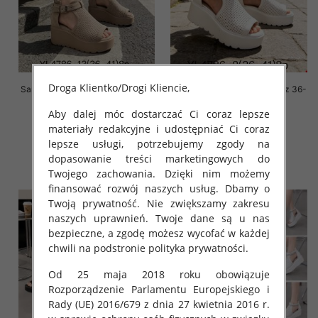
Droga Klientko/Drogi Kliencie,
Sandały płaskie damskie Roz 36-
Sandały płaskie damskie Roz 36-
41 / 8 par
41 / 8 par
Aby dalej móc dostarczać Ci coraz lepsze
62.00 zł
58.00 zł
materiały redakcyjne i udostępniać Ci coraz
szczegóły
szczegóły
lepsze usługi, potrzebujemy zgody na
dopasowanie treści marketingowych do
Twojego zachowania. Dzięki nim możemy
finansować rozwój naszych usług. Dbamy o
Twoją prywatność. Nie zwiększamy zakresu
naszych uprawnień. Twoje dane są u nas
bezpieczne, a zgodę możesz wycofać w każdej
chwili na podstronie polityka prywatności.
Od 25 maja 2018 roku obowiązuje
Rozporządzenie Parlamentu Europejskiego i
Rady (UE) 2016/679 z dnia 27 kwietnia 2016 r.