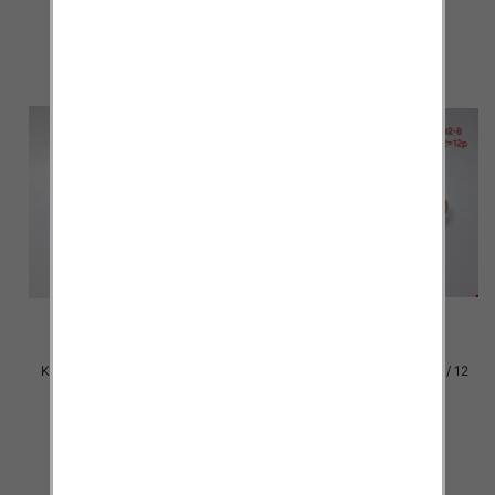
szczegóły
szczegóły
Klapki damskie Roz 36-42 / 12
Klapki damskie Roz 36-42 / 12
par
par
26.00 zł
26.00 zł
szczegóły
szczegóły