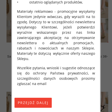
• ostatnio oglądanych produktów,
Materiały reklamowo - promocyjne wysyłamy
Klientom jedynie wówczas, gdy wyrazili na to
zgodę. Dotyczy to w szczególności newslettera
wysyłanego Klientowi, jeżeli potwierdzi
wyraźnie wskazanego przez nas linka
zawierającego akceptację na otrzymywanie
newslettera o aktualnych promocjach,
rabatach i nowościach w naszym Sklepie.
Materiały te dotyczą wyłącznie oferty naszego
Sandały płaskie damskie Roz 36-
Sandały płaskie damskie Roz 36-
Sklepu.
41 / 8 par
41 / 8 par
47.00 zł
47.00 zł
Wszelkie pytania, wnioski i sugestie odnoszące
się do ochrony Państwa prywatności, w
szczegóły
szczegóły
szczególności danych osobowych prosimy
zgłaszać na email