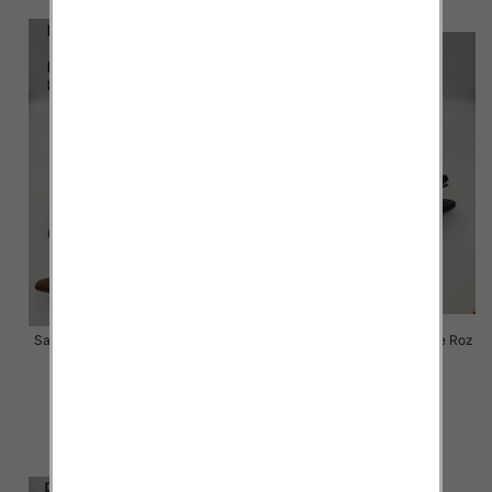
Sandały na obcasie damskie Roz
Sandały na obcasie damskie Roz
36-41 / 8 par
36-41 / 8 par
54.00 zł
54.00 zł
szczegóły
szczegóły