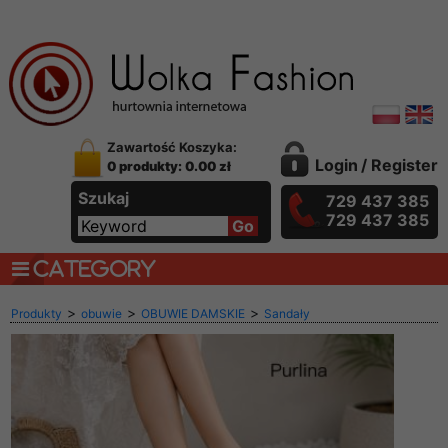
Zawartość Koszyka:
Login
/
Register
0 produkty: 0.00 zł
Szukaj
729 437 385
729 437 385
CATEGORY
>
>
>
Produkty
obuwie
OBUWIE DAMSKIE
Sandały