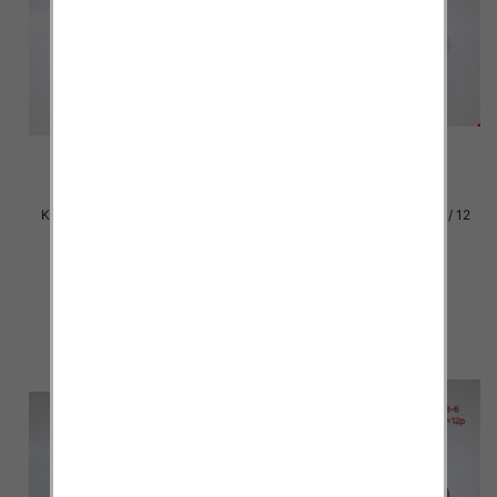
Klapki damskie Roz 36-42 / 12
Klapki damskie Roz 36-42 / 12
par
par
31.00 zł
31.00 zł
szczegóły
szczegóły