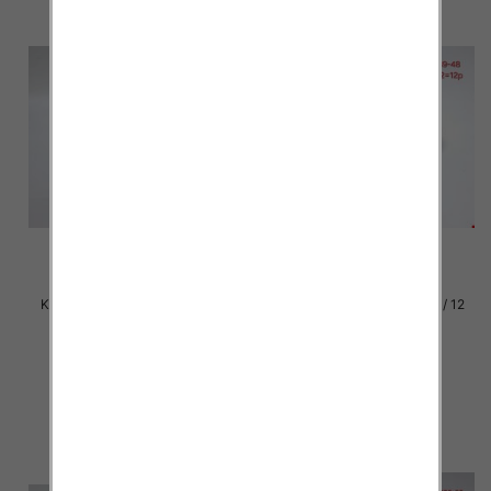
Klapki damskie Roz 36-42 / 12
Klapki damskie Roz 36-42 / 12
par
par
23.00 zł
23.00 zł
szczegóły
szczegóły