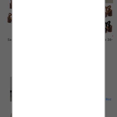
Sandały płaskie damskie Roz 36-
Sandały płaskie damskie Roz 36-
41 / 12 par
41 / 12 par
41.00 zł
41.00 zł
szczegóły
szczegóły