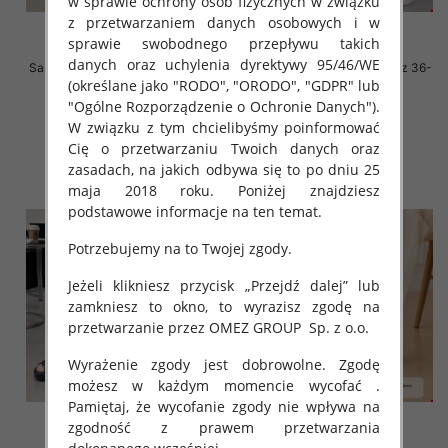
w sprawie ochrony osób fizycznych w związku
z przetwarzaniem danych osobowych i w
sprawie swobodnego przepływu takich
danych oraz uchylenia dyrektywy 95/46/WE
Sandały płaskie damskie Roz 36-
Sandały płaskie damskie Roz 36-
(określane jako "RODO", "ORODO", "GDPR" lub
41 / 8 par
41 / 8 par
"Ogólne Rozporządzenie o Ochronie Danych").
58.00 zł
58.00 zł
W związku z tym chcielibyśmy poinformować
szczegóły
szczegóły
Cię o przetwarzaniu Twoich danych oraz
zasadach, na jakich odbywa się to po dniu 25
maja 2018 roku. Poniżej znajdziesz
podstawowe informacje na ten temat.
Potrzebujemy na to Twojej zgody.
Jeżeli klikniesz przycisk „Przejdź dalej” lub
zamkniesz to okno, to wyrazisz zgodę na
przetwarzanie przez OMEZ GROUP
Sp. z o.o.
Wyrażenie zgody jest dobrowolne. Zgodę
możesz w każdym momencie wycofać .
Pamiętaj, że wycofanie zgody nie wpływa na
zgodność z prawem przetwarzania