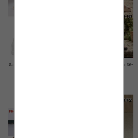
Sandały płaskie damskie Roz 36-
Sandały płaskie damskie Roz 36-
41 / 12 par
41 / 12 par
27.00 zł
41.00 zł
szczegóły
szczegóły