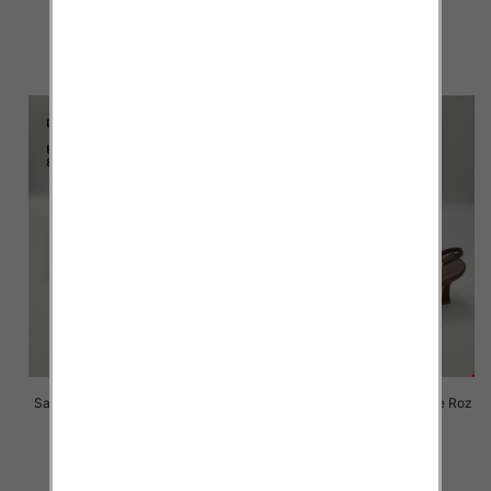
27.00 zł
62.00 zł
szczegóły
szczegóły
Sandały na obcasie damskie Roz
Sandały na obcasie damskie Roz
36-41 / 8 par
36-41 / 8 par
56.00 zł
56.00 zł
szczegóły
szczegóły