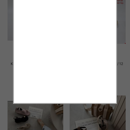
Klapki damskie Roz 36-42 / 12
Klapki damskie Roz 36-42 / 12
par
par
23.00 zł
23.00 zł
szczegóły
szczegóły