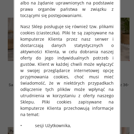
albo na żądanie uprawnionych na podstawie
prawa organów państwa w związku z
toczącymi się postępowaniami.
Nasz Sklep posługuje się również tzw. plikami
cookies (ciasteczka). Pliki te są zapisywane na
komputerze Klienta przez nasz serwer i
dostarczają danych statystycznych o
aktywności Klienta, w celu dobrania naszej
oferty do jego indywidualnych potrzeb i
gustów. Klient w każdej chwili może wyłączyć
w swojej przeglądarce internetowej opcję
przyjmowania cookies, choć musi mieć
świadomość, że w niektórych przypadkach
Sandały płaskie damskie Roz 36-
Sandały płaskie damskie Roz 36-
odłączenie tych plików może wpłynąć na
41 / 8 par
41 / 8 par
utrudnienia w korzystaniu z oferty naszego
50.00 zł
50.00 zł
Sklepu. Pliki cookies zapisywane na
szczegóły
szczegóły
komputerze Klienta przechowują informacje
na temat:
• sesji Użytkownika,