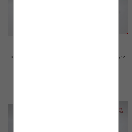
Klapki damskie Roz 36-42 / 12
Klapki damskie Roz 36-42 / 12
par
par
31.00 zł
31.00 zł
szczegóły
szczegóły