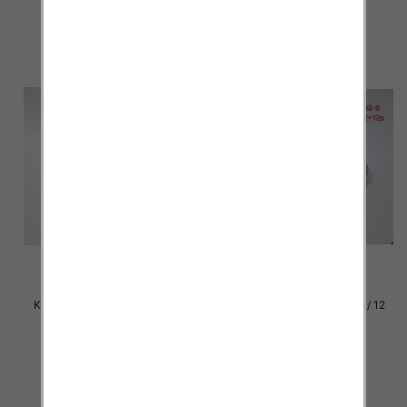
szczegóły
szczegóły
Klapki damskie Roz 36-42 / 12
Klapki damskie Roz 36-42 / 12
par
par
26.00 zł
26.00 zł
szczegóły
szczegóły