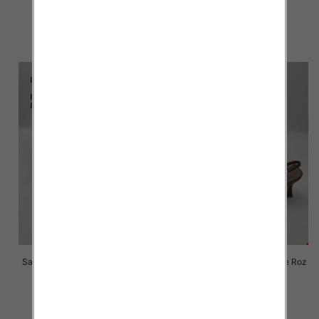
27.00 zł
62.00 zł
szczegóły
szczegóły
Sandały na obcasie damskie Roz
Sandały na obcasie damskie Roz
36-41 / 8 par
36-41 / 8 par
56.00 zł
56.00 zł
szczegóły
szczegóły