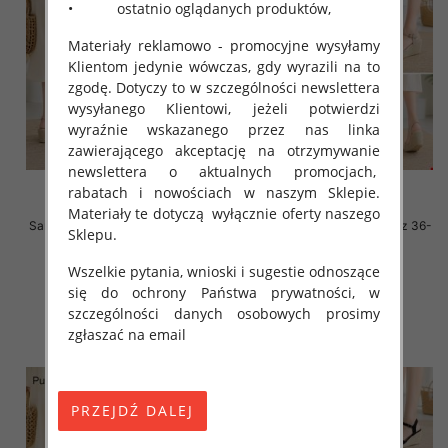
• ostatnio oglądanych produktów,
Materiały reklamowo - promocyjne wysyłamy
Klientom jedynie wówczas, gdy wyrazili na to
zgodę. Dotyczy to w szczególności newslettera
wysyłanego Klientowi, jeżeli potwierdzi
wyraźnie wskazanego przez nas linka
zawierającego akceptację na otrzymywanie
newslettera o aktualnych promocjach,
rabatach i nowościach w naszym Sklepie.
Materiały te dotyczą wyłącznie oferty naszego
Sandały płaskie damskie Roz 36-
Sandały płaskie damskie Roz 36-
Sklepu.
41 / 8 par
41 / 8 par
47.00 zł
47.00 zł
Wszelkie pytania, wnioski i sugestie odnoszące
się do ochrony Państwa prywatności, w
szczegóły
szczegóły
szczególności danych osobowych prosimy
zgłaszać na email