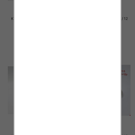
Klapki damskie Roz 36-42 / 12
Klapki damskie Roz 36-42 / 12
par
par
30.00 zł
29.00 zł
szczegóły
szczegóły