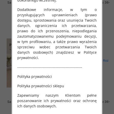
dokonanego wcześniej.
Sandały płaskie damskie Roz 36-
Sandały płaskie damskie Roz 36-
41 / 8 par
41 / 8 par
Dodatkowe informacje, w tym o
58.00 zł
58.00 zł
przysługujących uprawnieniach (prawo
dostępu, sprostowania oraz usunięcia Twoich
szczegóły
szczegóły
danych, ograniczenia ich przetwarzania,
prawo do ich przenoszenia, niepodlegania
zautomatyzowanemu podejmowaniu decyzji,
w tym profilowaniu, a także prawo wyrażenia
sprzeciwu wobec przetwarzania Twoich
danych osobowych) znajdziesz w Polityce
prywatności.
---------------------------------------------------
Polityka prywatności
Polityka prywatności sklepu
Zapewniamy naszym Klientom pełne
poszanowanie ich prywatności oraz ochronę
Sandały płaskie damskie Roz 36-
Sandały płaskie damskie Roz 36-
ich danych osobowych.
41 / 8 par
41 / 8 par
58.00 zł
56.00 zł