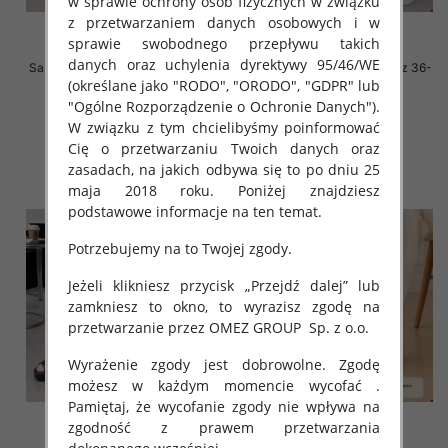
w sprawie ochrony osób fizycznych w związku
z przetwarzaniem danych osobowych i w
sprawie swobodnego przepływu takich
danych oraz uchylenia dyrektywy 95/46/WE
Sandały płaskie damskie Roz 36-
Sandały płaskie damskie Roz 36-
(określane jako "RODO", "ORODO", "GDPR" lub
41 / 8 par
41 / 8 par
"Ogólne Rozporządzenie o Ochronie Danych").
58.00 zł
58.00 zł
W związku z tym chcielibyśmy poinformować
szczegóły
szczegóły
Cię o przetwarzaniu Twoich danych oraz
zasadach, na jakich odbywa się to po dniu 25
maja 2018 roku. Poniżej znajdziesz
podstawowe informacje na ten temat.
Potrzebujemy na to Twojej zgody.
Jeżeli klikniesz przycisk „Przejdź dalej” lub
zamkniesz to okno, to wyrazisz zgodę na
przetwarzanie przez OMEZ GROUP
Sp. z o.o.
Wyrażenie zgody jest dobrowolne. Zgodę
możesz w każdym momencie wycofać .
Pamiętaj, że wycofanie zgody nie wpływa na
zgodność z prawem przetwarzania