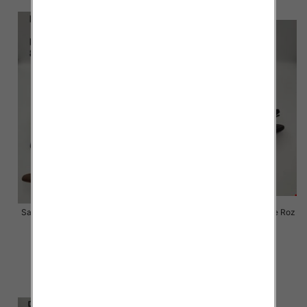
Sandały na obcasie damskie Roz
Sandały na obcasie damskie Roz
36-41 / 8 par
36-41 / 8 par
54.00 zł
54.00 zł
szczegóły
szczegóły