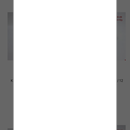
Klapki damskie Roz 36-42 / 12
Klapki damskie Roz 36-42 / 12
par
par
23.00 zł
23.00 zł
szczegóły
szczegóły