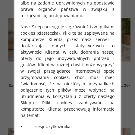
albo na żądanie uprawnionych na podstawie
prawa organów państwa w związku z
toczącymi się postępowaniami.
Nasz Sklep posługuje się również tzw. plikami
cookies (ciasteczka). Pliki te są zapisywane na
komputerze Klienta przez nasz serwer i
dostarczają danych statystycznych o
aktywności Klienta, w celu dobrania naszej
oferty do jego indywidualnych potrzeb i
gustów. Klient w każdej chwili może wyłączyć
w swojej przeglądarce internetowej opcję
przyjmowania cookies, choć musi mieć
świadomość, że w niektórych przypadkach
Sandały płaskie damskie Roz 36-
Sandały płaskie damskie Roz 36-
odłączenie tych plików może wpłynąć na
41 / 8 par
41 / 8 par
utrudnienia w korzystaniu z oferty naszego
50.00 zł
50.00 zł
Sklepu. Pliki cookies zapisywane na
szczegóły
szczegóły
komputerze Klienta przechowują informacje
na temat:
• sesji Użytkownika,