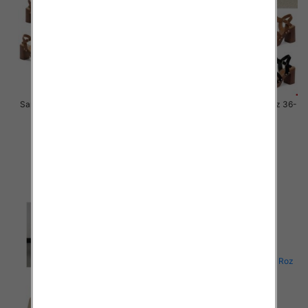
Sandały płaskie damskie Roz 36-
Sandały płaskie damskie Roz 36-
41 / 12 par
41 / 12 par
41.00 zł
41.00 zł
szczegóły
szczegóły