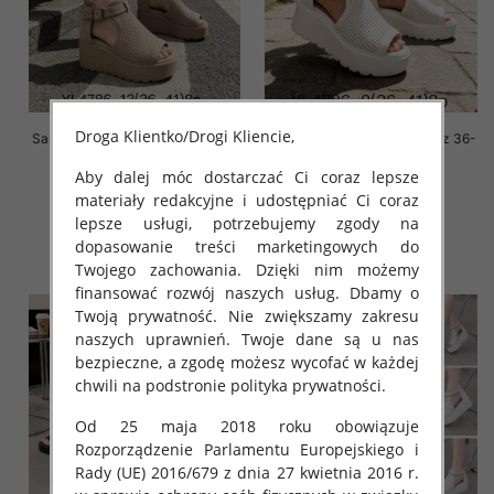
Droga Klientko/Drogi Kliencie,
Sandały płaskie damskie Roz 36-
Sandały płaskie damskie Roz 36-
41 / 8 par
41 / 8 par
Aby dalej móc dostarczać Ci coraz lepsze
62.00 zł
58.00 zł
materiały redakcyjne i udostępniać Ci coraz
szczegóły
szczegóły
lepsze usługi, potrzebujemy zgody na
dopasowanie treści marketingowych do
Twojego zachowania. Dzięki nim możemy
finansować rozwój naszych usług. Dbamy o
Twoją prywatność. Nie zwiększamy zakresu
naszych uprawnień. Twoje dane są u nas
bezpieczne, a zgodę możesz wycofać w każdej
chwili na podstronie polityka prywatności.
Od 25 maja 2018 roku obowiązuje
Rozporządzenie Parlamentu Europejskiego i
Rady (UE) 2016/679 z dnia 27 kwietnia 2016 r.