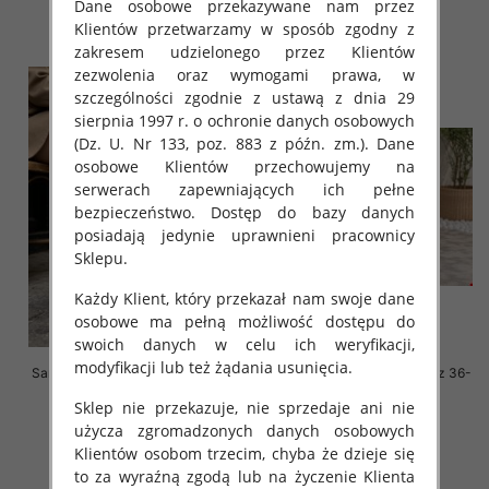
Dane osobowe przekazywane nam przez
szczegóły
szczegóły
Klientów przetwarzamy w sposób zgodny z
zakresem udzielonego przez Klientów
zezwolenia oraz wymogami prawa, w
szczególności zgodnie z ustawą z dnia 29
sierpnia 1997 r. o ochronie danych osobowych
(Dz. U. Nr 133, poz. 883 z późn. zm.). Dane
osobowe Klientów przechowujemy na
serwerach zapewniających ich pełne
bezpieczeństwo. Dostęp do bazy danych
posiadają jedynie uprawnieni pracownicy
Sklepu.
Każdy Klient, który przekazał nam swoje dane
osobowe ma pełną możliwość dostępu do
swoich danych w celu ich weryfikacji,
modyfikacji lub też żądania usunięcia.
Sandały płaskie damskie Roz 36-
Sandały płaskie damskie Roz 36-
41 / 8 par
41 / 8 par
Sklep nie przekazuje, nie sprzedaje ani nie
56.00 zł
50.00 zł
użycza zgromadzonych danych osobowych
szczegóły
szczegóły
Klientów osobom trzecim, chyba że dzieje się
to za wyraźną zgodą lub na życzenie Klienta