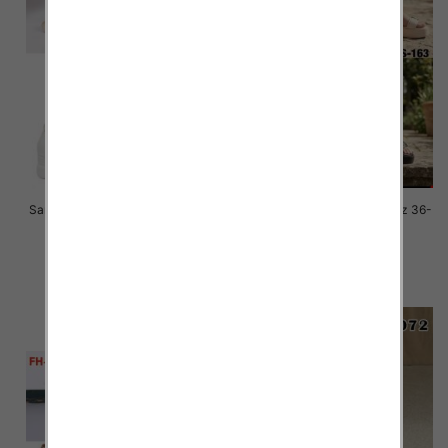
Sandały płaskie damskie Roz 36-
Sandały płaskie damskie Roz 36-
41 / 12 par
41 / 12 par
27.00 zł
41.00 zł
szczegóły
szczegóły