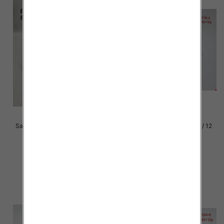
Sandały na obcasie damskie Roz
Klapki damskie Roz 36-42 / 12
36-41 / 8 par
par
52.00 zł
36.00 zł
szczegóły
szczegóły