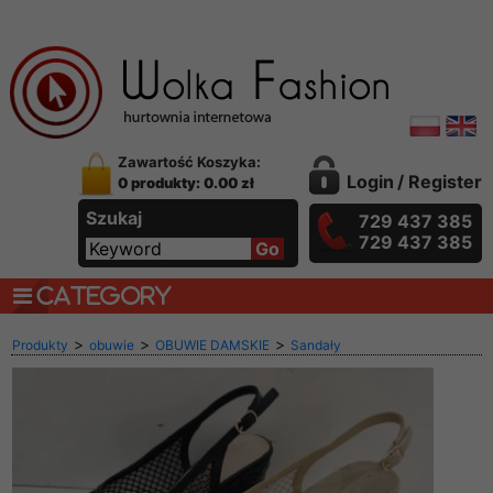
Zawartość Koszyka:
Login
/
Register
0 produkty: 0.00 zł
Szukaj
729 437 385
729 437 385
CATEGORY
>
>
>
Produkty
obuwie
OBUWIE DAMSKIE
Sandały