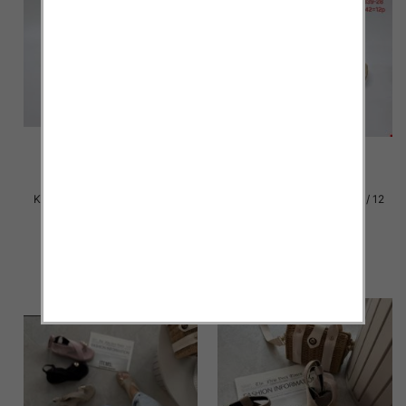
Klapki damskie Roz 36-42 / 12
Klapki damskie Roz 36-42 / 12
par
par
23.00 zł
23.00 zł
szczegóły
szczegóły