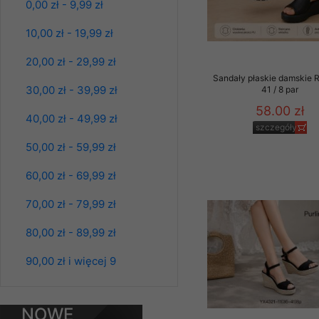
39.00 zł
0,00 zł - 9,99 zł
Klientów zezwolenia 
szczegóły
ochronie danych osobo
10,00 zł - 19,99 zł
serwerach zapewniają
pracownicy Sklepu.
20,00 zł - 29,99 zł
Sandały płaskie damskie 
Każdy Klient, który p
30,00 zł - 39,99 zł
41 / 8 par
ich weryfikacji, modyfik
58.00 zł
40,00 zł - 49,99 zł
Sklep nie przekazuje,
szczegóły
chyba że dzieje się t
50,00 zł - 59,99 zł
prawa organów państwa
60,00 zł - 69,99 zł
Nasz Sklep posługuje si
przez nasz serwer i do
70,00 zł - 79,99 zł
jego indywidualnych po
opcję przyjmowania co
80,00 zł - 89,99 zł
Bluzy damskie Roz
może wpłynąć na utrud
L-3XL. 1 kolor.
Klienta przechowują in
90,00 zł i więcej 9
Paczka 10 szt
39.00 zł
• sesji Użytkownik
szczegóły
• ostatnio oglądany
NOWE