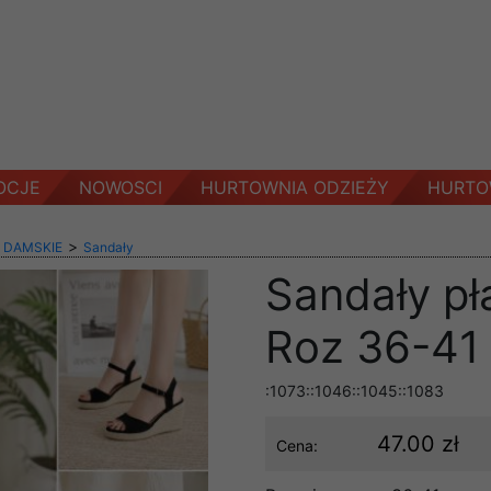
OCJE
NOWOSCI
HURTOWNIA ODZIEŻY
HURTO
>
 DAMSKIE
Sandały
Sandały pł
Roz 36-41 
:1073::1046::1045::1083
47.00 zł
Cena: