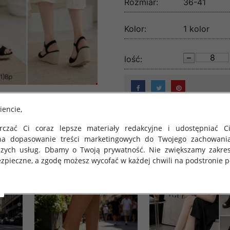
Rozmiar:
36-41
Kolor:
1 kolor
lość:
iencie,
czać Ci coraz lepsze materiały redakcyjne i udostępniać Ci
na dopasowanie treści marketingowych do Twojego zachowani
szych usług. Dbamy o Twoją prywatność. Nie zwiększamy zakre
zpieczne, a zgodę możesz wycofać w każdej chwili na podstronie po
 obowiązuje Rozporządzenie Parlamentu Europejskiego i Rady (U
rawie ochrony osób fizycznych w związku z przetwarzaniem danych
 takich danych oraz uchylenia dyrektywy 95/46/WE (określane 
ozporządzenie o Ochronie Danych"). W związku z tym chcielibyś
 danych oraz zasadach, na jakich odbywa się to po dniu 25 ma