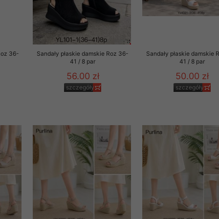
29 sierpnia 1997 r. o
entów przechowujemy na
ją jedynie uprawnieni
Roz 36-
Sandały płaskie damskie Roz 36-
Sandały płaskie damskie 
o swoich danych w celu
41 / 8 par
41 / 8 par
56.00 zł
50.00 zł
ientów osobom trzecim,
szczegóły
szczegóły
awnionych na podstawie
ne na komputerze Klienta
brania naszej oferty do
zeglądarce internetowej
odłączenie tych plików
pisywane na komputerze