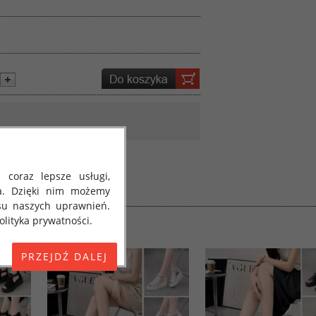
 coraz lepsze usługi,
a. Dzięki nim możemy
su naszych uprawnień.
lityka prywatności.
E) 2016/679 z dnia 27
 osobowych i w sprawie
jako "RODO", "ORODO",
my poinformować Cię o
ja 2018 roku. Poniżej