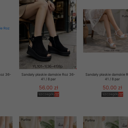
29 sierpnia 1997 r. o
entów przechowujemy na
ją jedynie uprawnieni
o swoich danych w celu
ientów osobom trzecim,
awnionych na podstawie
ne na komputerze Klienta
Roz 36-
Sandały płaskie damskie Roz 36-
Sandały płaskie damskie 
brania naszej oferty do
41 / 8 par
41 / 8 par
zeglądarce internetowej
56.00 zł
50.00 zł
odłączenie tych plików
szczegóły
szczegóły
pisywane na komputerze