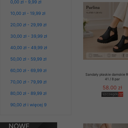
0,00 zł - 9,99 zł
Klientów zezwolenia 
szczegóły
ochronie danych osobo
10,00 zł - 19,99 zł
serwerach zapewniają
pracownicy Sklepu.
20,00 zł - 29,99 zł
Każdy Klient, który p
30,00 zł - 39,99 zł
ich weryfikacji, modyfik
40,00 zł - 49,99 zł
Sklep nie przekazuje,
chyba że dzieje się t
50,00 zł - 59,99 zł
prawa organów państwa
60,00 zł - 69,99 zł
Nasz Sklep posługuje si
Sandały płaskie damskie 
przez nasz serwer i do
41 / 8 par
70,00 zł - 79,99 zł
jego indywidualnych po
58.00 zł
opcję przyjmowania co
80,00 zł - 89,99 zł
Spodnie damskie
szczegóły
może wpłynąć na utrud
jeansy Roz 25-30, 1
Kolor Paczka 10 szt
Klienta przechowują in
90,00 zł i więcej 9
61.00 zł
• sesji Użytkownik
szczegóły
• ostatnio oglądany
NOWE