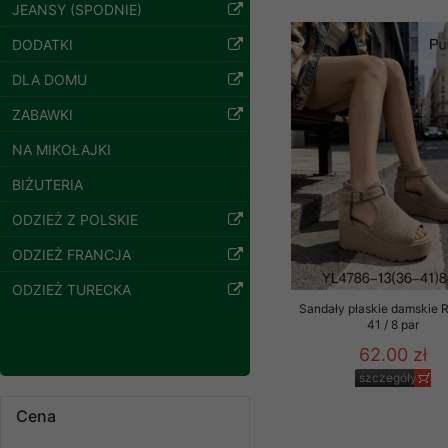
znajdziesz podstawowe
JEANSY (SPODNIE)
jeansy Roz 25-30, 1
Kolor Paczka 10 szt
Potrzebujemy na to Two
DODATKI
61.00 zł
szczegóły
DLA DOMU
Jeżeli klikniesz przyc
GROUP
Sp. z o.o.
ZABAWKI
Wyrażenie zgody jest 
NA MIKOŁAJKI
wpływa na zgodność z 
BIŻUTERIA
Dodatkowe informacje,
Twoich danych, ograni
ODZIEŻ Z POLSKIE
podejmowaniu decyzji
ODZIEŻ FRANCJA
danych osobowych) znaj
ODZIEŻ TURECKA
-------------------------------
Sandały płaskie damskie 
41 / 8 par
Polityka prywatności
62.00 zł
Polityka prywatności s
szczegóły
Spodnie damskie
jeansy Roz 25-30, 1
Zapewniamy naszym Kli
Cena
Kolor Paczka 10 szt
61.00 zł
Dane osobowe przekaz