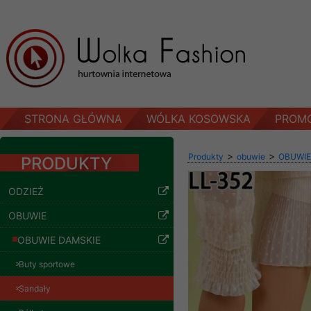
STRONA GŁÓWNA
WÓLKA KOSOWSKA
PROM
>
>
Produkty
obuwie
OBUWIE
PRODUKTY
ODZIEŻ
OBUWIE
OBUWIE DAMSKIE
Buty sportowe
Sandały