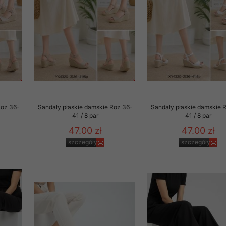
to zgodę. Dotyczy to w
anego przez nas linka
batach i nowościach w
w szczególności danych
Roz 36-
Sandały płaskie damskie Roz 36-
Sandały płaskie damskie 
41 / 8 par
41 / 8 par
47.00 zł
47.00 zł
szczegóły
szczegóły