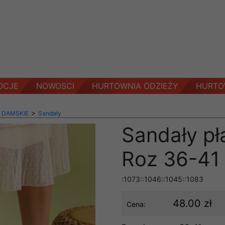
OCJE
NOWOSCI
HURTOWNIA ODZIEŻY
HURTO
>
 DAMSKIE
Sandały
Sandały pł
Roz 36-41 
:1073::1046::1045::1083
48.00 zł
Cena: