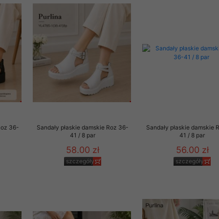
oraz wymogami prawa, w szczególności zgodnie z ustawą z dnia 
wych (Dz. U. Nr 133, poz. 883 z późn. zm.). Dane osobowe Kli
cych ich pełne bezpieczeństwo. Dostęp do bazy danych posiada
rzekazał nam swoje dane osobowe ma pełną możliwość dostępu d
acji lub też żądania usunięcia.
 nie sprzedaje ani nie użycza zgromadzonych danych osobowych Kl
o za wyraźną zgodą lub na życzenie Klienta albo na żądanie upr
 w związku z toczącymi się postępowaniami.
ę również tzw. plikami cookies (ciasteczka). Pliki te są zapisywa
Roz 36-
Sandały płaskie damskie Roz 36-
Sandały płaskie damskie 
starczają danych statystycznych o aktywności Klienta, w celu do
41 / 8 par
41 / 8 par
trzeb i gustów. Klient w każdej chwili może wyłączyć w swojej pr
58.00 zł
56.00 zł
okies, choć musi mieć świadomość, że w niektórych przypadkach 
szczegóły
szczegóły
nienia w korzystaniu z oferty naszego Sklepu. Pliki cookies za
formacje na temat:
a,
ch produktów,