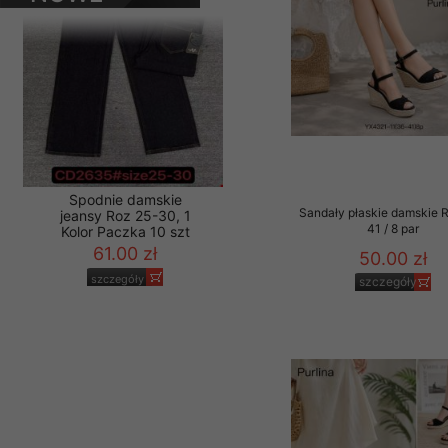
PRODUKTY
Materiały reklamowo -
szczególności newsle
zawierającego akcept
naszym Sklepie. Materi
Wszelkie pytania, wni
osobowych prosimy zgł
Sandały płaskie damskie 
41 / 8 par
50.00 zł
Spodnie damskie
szczegóły
jeansy Roz 25-30, 1
Kolor Paczka 10 szt
61.00 zł
szczegóły