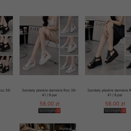
rzetwarzanie przez OMEZ
że wycofanie zgody nie
towania oraz usunięcia
ania zautomatyzowanemu
 przetwarzania Twoich
Roz 36-
Sandały płaskie damskie Roz 36-
Sandały płaskie damskie 
41 / 8 par
41 / 8 par
58.00 zł
58.00 zł
szczegóły
szczegóły
ych osobowych.
sem udzielonego przez