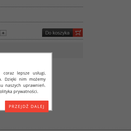
 coraz lepsze usługi,
a. Dzięki nim możemy
su naszych uprawnień.
lityka prywatności.
E) 2016/679 z dnia 27
 osobowych i w sprawie
jako "RODO", "ORODO",
my poinformować Cię o
ja 2018 roku. Poniżej