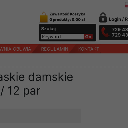
Zawartość Koszyka:
Login
/
R
0 produkty: 0.00 zł
Szukaj
729 4
729 4
WNIA OBUWIA
REGULAMIN
KONTAKT
askie damskie
/ 12 par