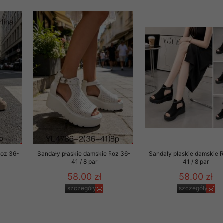
 informacje na ten temat.
jej zgody.
isk „Przejdź dalej” lub zamkniesz to okno, to wyrazisz zgodę na p
dobrowolne. Zgodę możesz w każdym momencie wycofać . Pamiętaj, 
prawem przetwarzania dokonanego wcześniej.
 w tym o przysługujących uprawnieniach (prawo dostępu, spros
czenia ich przetwarzania, prawo do ich przenoszenia, niepodleg
, w tym profilowaniu, a także prawo wyrażenia sprzeciwu wobec
dziesz w Polityce prywatności.
--------------------
Roz 36-
Sandały płaskie damskie Roz 36-
Sandały płaskie damskie 
41 / 8 par
41 / 8 par
58.00 zł
58.00 zł
klepu
szczegóły
szczegóły
entom pełne poszanowanie ich prywatności oraz ochronę ich dan
ywane nam przez Klientów przetwarzamy w sposób zgodny z zakre