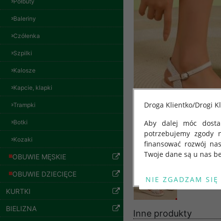
Półbuty
Baleriny
Spodnie damskie
jeansy Roz 29-36, 1
Czółenka
Kolor Paczka 10 szt
57.00 zł
Szpilki
szczegóły
Kalosze
Kapcie, klapki
Droga Klientko/Drogi Kl
Trampki
Botki
Aby dalej móc dostar
potrzebujemy zgody 
Kozaki
finansować rozwój na
Twoje dane są u nas be
OBUWIE MĘSKIE
Od 25 maja 2018 roku
OBUWIE DZIECIĘCE
kwietnia 2016 r. w sp
KURTKI
swobodnego przepływu
"GDPR" lub "Ogólne R
BIELIZNA
Inne produkty
przetwarzaniu Twoich
Spodnie damskie