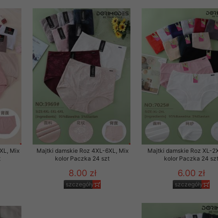
 informacje na ten temat.
jej zgody.
isk „Przejdź dalej” lub zamkniesz to okno, to wyrazisz zgodę na p
dobrowolne. Zgodę możesz w każdym momencie wycofać . Pamiętaj, 
prawem przetwarzania dokonanego wcześniej.
 w tym o przysługujących uprawnieniach (prawo dostępu, spros
czenia ich przetwarzania, prawo do ich przenoszenia, niepodleg
, w tym profilowaniu, a także prawo wyrażenia sprzeciwu wobec
dziesz w Polityce prywatności.
--------------------
XL, Mix
Majtki damskie Roz 4XL-6XL, Mix
Majtki damskie Roz XL-2X
t
kolor Paczka 24 szt
kolor Paczka 24 sz
8.00 zł
6.00 zł
klepu
szczegóły
szczegóły
entom pełne poszanowanie ich prywatności oraz ochronę ich dan
ywane nam przez Klientów przetwarzamy w sposób zgodny z zakre