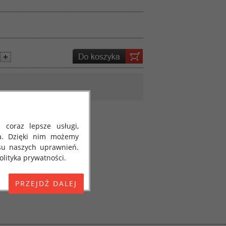
 coraz lepsze usługi,
a. Dzięki nim możemy
su naszych uprawnień.
lityka prywatności.
E) 2016/679 z dnia 27
 osobowych i w sprawie
jako "RODO", "ORODO",
my poinformować Cię o
ja 2018 roku. Poniżej