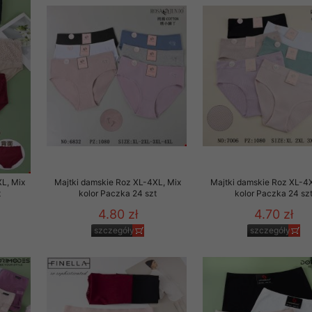
29 sierpnia 1997 r. o
entów przechowujemy na
ją jedynie uprawnieni
o swoich danych w celu
ientów osobom trzecim,
awnionych na podstawie
ne na komputerze Klienta
L, Mix
Majtki damskie Roz XL-4XL, Mix
Majtki damskie Roz XL-4X
brania naszej oferty do
t
kolor Paczka 24 szt
kolor Paczka 24 sz
zeglądarce internetowej
4.80 zł
4.70 zł
odłączenie tych plików
szczegóły
szczegóły
pisywane na komputerze