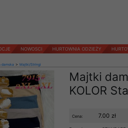
OCJE
NOWOSCI
HURTOWNIA ODZIEŻY
HURTO
>
a damska
Majtki/Stringi
Majtki dam
KOLOR Sta
7.00 zł
Cena: