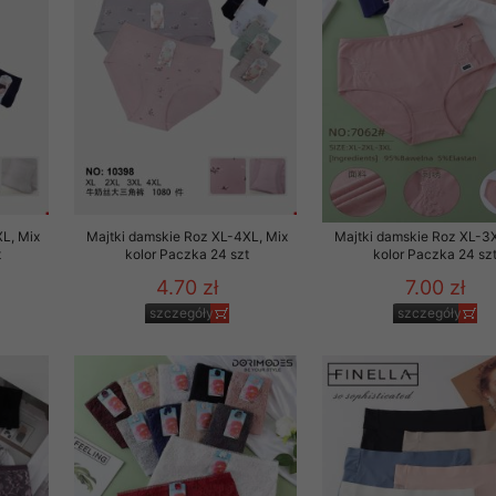
 promocyjne wysyłamy Klientom jedynie wówczas, gdy wyrazili na 
ttera wysyłanego Klientowi, jeżeli potwierdzi wyraźnie wskaz
ację na otrzymywanie newslettera o aktualnych promocjach, ra
ały te dotyczą wyłącznie oferty naszego Sklepu.
oski i sugestie odnoszące się do ochrony Państwa prywatności, 
aszać na email
L, Mix
Majtki damskie Roz XL-4XL, Mix
Majtki damskie Roz XL-3X
t
kolor Paczka 24 szt
kolor Paczka 24 sz
4.70 zł
7.00 zł
szczegóły
szczegóły