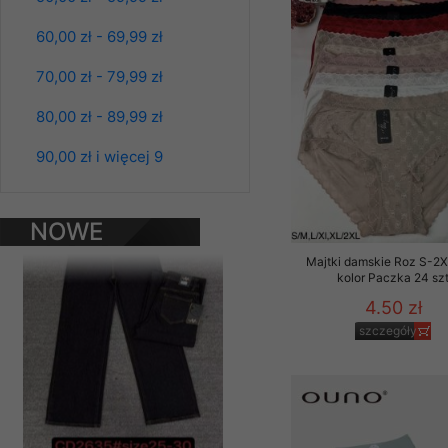
Klientów zezwolenia 
60,00 zł - 69,99 zł
ochronie danych osobo
serwerach zapewniają
70,00 zł - 79,99 zł
pracownicy Sklepu.
80,00 zł - 89,99 zł
Każdy Klient, który p
ich weryfikacji, modyfik
Spodnie damskie
90,00 zł i więcej 9
jeansy Roz 25-30, 1
Sklep nie przekazuje,
Kolor Paczka 10 szt
chyba że dzieje się t
61.00 zł
prawa organów państwa
NOWE
szczegóły
PRODUKTY
Nasz Sklep posługuje si
Majtki damskie Roz S-2X
przez nasz serwer i do
kolor Paczka 24 sz
jego indywidualnych po
4.50 zł
opcję przyjmowania co
szczegóły
może wpłynąć na utrud
Klienta przechowują in
• sesji Użytkownik
• ostatnio oglądany