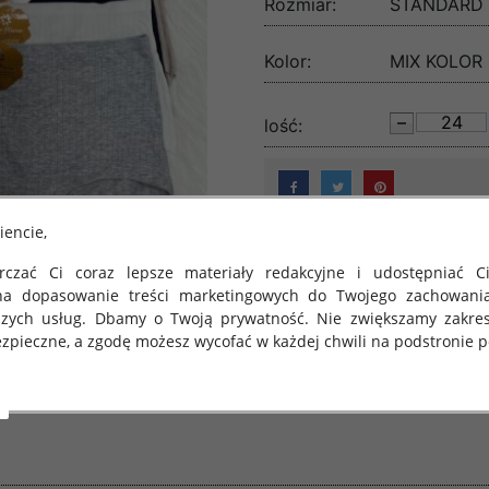
Rozmiar:
STANDARD
Kolor:
MIX KOLOR
lość:
iencie,
czać Ci coraz lepsze materiały redakcyjne i udostępniać Ci
na dopasowanie treści marketingowych do Twojego zachowani
szych usług. Dbamy o Twoją prywatność. Nie zwiększamy zakre
zpieczne, a zgodę możesz wycofać w każdej chwili na podstronie po
 obowiązuje Rozporządzenie Parlamentu Europejskiego i Rady (U
rawie ochrony osób fizycznych w związku z przetwarzaniem danych
 takich danych oraz uchylenia dyrektywy 95/46/WE (określane 
ozporządzenie o Ochronie Danych"). W związku z tym chcielibyś
 danych oraz zasadach, na jakich odbywa się to po dniu 25 ma