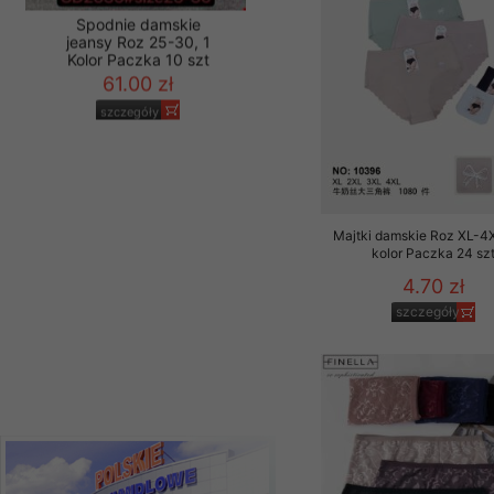
Materiały reklamowo -
szczególności newsle
zawierającego akcept
naszym Sklepie. Materi
Spodnie damskie
jeansy Roz 25-30, 1
Wszelkie pytania, wni
Kolor Paczka 10 szt
osobowych prosimy zgł
61.00 zł
szczegóły
Majtki damskie Roz XL-4X
kolor Paczka 24 sz
4.70 zł
szczegóły