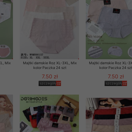
to zgodę. Dotyczy to w
anego przez nas linka
batach i nowościach w
w szczególności danych
L, Mix
Majtki damskie Roz XL-3XL, Mix
Majtki damskie Roz XL-3X
t
kolor Paczka 24 szt
kolor Paczka 24 sz
7.50 zł
7.50 zł
szczegóły
szczegóły