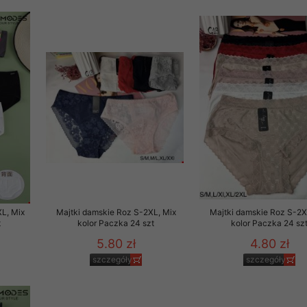
rzetwarzanie przez OMEZ
że wycofanie zgody nie
towania oraz usunięcia
ania zautomatyzowanemu
 przetwarzania Twoich
L, Mix
Majtki damskie Roz S-2XL, Mix
Majtki damskie Roz S-2X
t
kolor Paczka 24 szt
kolor Paczka 24 sz
5.80 zł
4.80 zł
szczegóły
szczegóły
ych osobowych.
sem udzielonego przez