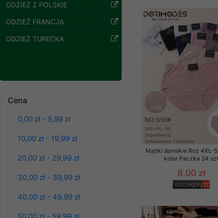
znajdziesz podstawowe
ODZIEŻ Z POLSKIE
Potrzebujemy na to Two
ODZIEŻ FRANCJA
ODZIEŻ TURECKA
Jeżeli klikniesz przyc
GROUP
Sp. z o.o.
Wyrażenie zgody jest 
wpływa na zgodność z 
Dodatkowe informacje,
Cena
Spodnie damskie
Twoich danych, ograni
jeansy Roz 25-30, 1
podejmowaniu decyzji
0,00 zł - 9,99 zł
Kolor Paczka 10 szt
danych osobowych) znaj
61.00 zł
10,00 zł - 19,99 zł
szczegóły
-------------------------------
Majtki damskie Roz 4XL-5
20,00 zł - 29,99 zł
kolor Paczka 24 sz
Polityka prywatności
8.00 zł
30,00 zł - 39,99 zł
Polityka prywatności s
szczegóły
40,00 zł - 49,99 zł
Zapewniamy naszym Kli
50,00 zł - 59,99 zł
Dane osobowe przekaz