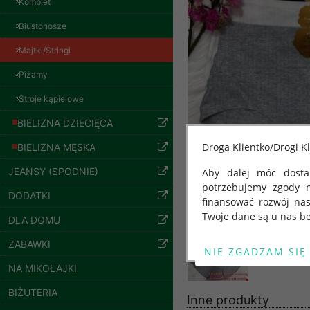
Komplet
Biustonosze
Majtki/Stringi
Piżamy
Stroje kąpielowe
BIELIZNA DZIECIĘCA
Droga Klientko/Drogi Kl
BIELIZNA MĘSKA
JEANSY (SPODNIE)
Aby dalej móc dostar
potrzebujemy zgody 
Spodnie damskie
DODATKI
jeansy Roz 25-30, 1
finansować rozwój na
Kolor Paczka 10 szt
Twoje dane są u nas be
DLA DOMU
61.00 zł
Od 25 maja 2018 roku
szczegóły
ZABAWKI
kwietnia 2016 r. w sp
NA MIKOŁAJKI
swobodnego przepływu
"GDPR" lub "Ogólne R
BIŻUTERIA
Inne produkty
przetwarzaniu Twoich