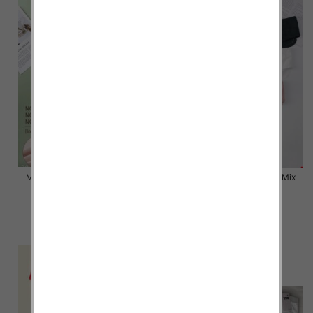
Majtki damskie Roz L-2XL, Mix
Majtki damskie Roz M-XL, Mix
kolor Paczka 24 szt
kolor Paczka 24 szt
9.00 zł
6.50 zł
szczegóły
szczegóły