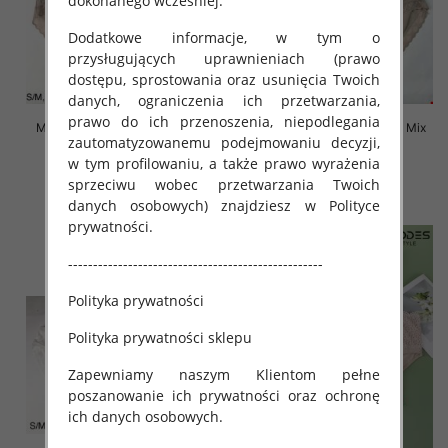
dokonanego wcześniej.
Dodatkowe informacje, w tym o
przysługujących uprawnieniach (prawo
dostępu, sprostowania oraz usunięcia Twoich
danych, ograniczenia ich przetwarzania,
prawo do ich przenoszenia, niepodlegania
Majtki damskie Roz S-2XL, Mix
Majtki damskie Roz S-2XL, Mix
zautomatyzowanemu podejmowaniu decyzji,
kolor Paczka 24 szt
kolor Paczka 24 szt
w tym profilowaniu, a także prawo wyrażenia
4.80 zł
4.50 zł
sprzeciwu wobec przetwarzania Twoich
szczegóły
szczegóły
danych osobowych) znajdziesz w Polityce
prywatności.
---------------------------------------------------
Polityka prywatności
Polityka prywatności sklepu
Zapewniamy naszym Klientom pełne
poszanowanie ich prywatności oraz ochronę
ich danych osobowych.