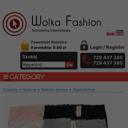
Zawartość Koszyka:
Login
/
Register
0 produkty: 0.00 zł
Szukaj
729 437 385
729 437 385
CATEGORY
>
>
>
Produkty
Bielizna
Bielizna damska
Majtki/Stringi