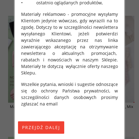
• ostatnio oglądanych produktów,
szczegóły
szczegóły
Materiały reklamowo - promocyjne wysyłamy
Klientom jedynie wówczas, gdy wyrazili na to
zgodę. Dotyczy to w szczególności newslettera
wysyłanego Klientowi, jeżeli potwierdzi
wyraźnie wskazanego przez nas linka
zawierającego akceptację na otrzymywanie
newslettera o aktualnych promocjach,
rabatach i nowościach w naszym Sklepie.
Materiały te dotyczą wyłącznie oferty naszego
Sklepu.
Wszelkie pytania, wnioski i sugestie odnoszące
się do ochrony Państwa prywatności, w
szczególności danych osobowych prosimy
zgłaszać na email
Majtki damskie Roz XL-3XL, Mix
Majtki damskie Roz XL-3XL, Mix
kolor Paczka 24 szt
kolor Paczka 24 szt
7.00 zł
7.50 zł
szczegóły
szczegóły