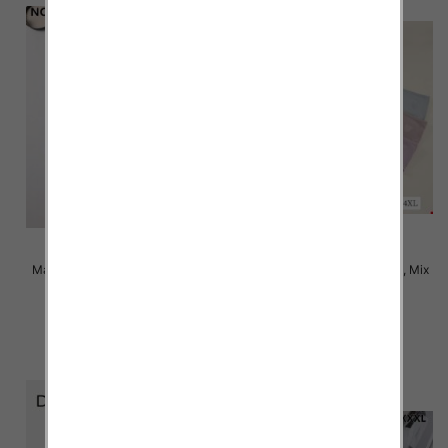
Majtki damskie Roz XL-3XL, Mix
Majtki damskie Roz XL-4XL, Mix
kolor Paczka 24 szt
kolor Paczka 24 szt
4.50 zł
4.50 zł
szczegóły
szczegóły