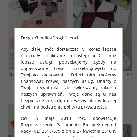
Droga Klientko/Drogi Kliencie,
Aby dalej móc dostarczać Ci coraz lepsze
materiały redakcyjne i udostępniać Ci coraz
lepsze usługi, potrzebujemy zgody na
dopasowanie treści marketingowych do
Twojego zachowania. Dzięki nim możemy
Majtki damskie Roz 4XL-5XL, Mix
Majtki damskie Roz 4XL-6XL, Mix
kolor Paczka 24 szt
kolor Paczka 24 szt
finansować rozwój naszych usług. Dbamy o
Twoją prywatność. Nie zwiększamy zakresu
8.00 zł
8.00 zł
naszych uprawnień. Twoje dane są u nas
szczegóły
szczegóły
bezpieczne, a zgodę możesz wycofać w każdej
chwili na podstronie polityka prywatności.
Od 25 maja 2018 roku obowiązuje
Rozporządzenie Parlamentu Europejskiego i
Rady (UE) 2016/679 z dnia 27 kwietnia 2016 r.