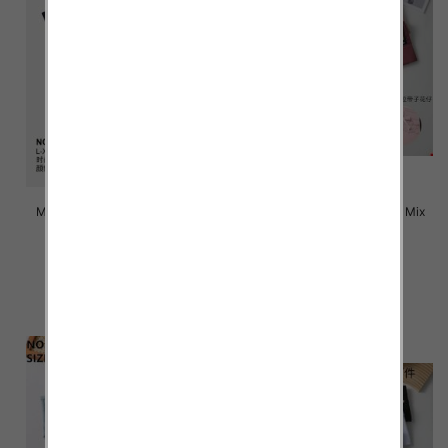
Majtki damskie Roz L-3XL, Mix
Majtki damskie Roz L-3XL, Mix
kolor Paczka 24 szt
kolor Paczka 24 szt
4.70 zł
4.60 zł
szczegóły
szczegóły