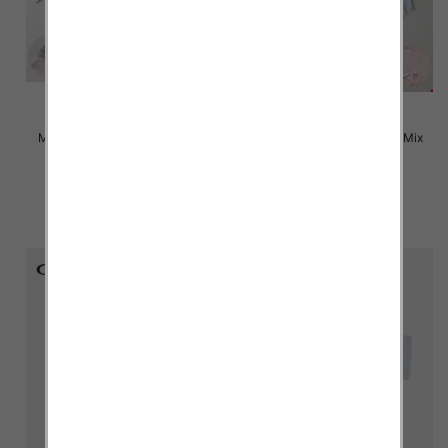
Majtki damskie Roz M-XL, Mix
Majtki damskie Roz M-XL, Mix
kolor Paczka 24 szt
kolor Paczka 24 szt
4.50 zł
4.50 zł
szczegóły
szczegóły