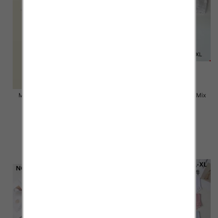
Majtki damskie Roz M-XL, Mix
Majtki damskie Roz M-XL, Mix
kolor Paczka 24 szt
kolor Paczka 24 szt
6.50 zł
4.50 zł
szczegóły
szczegóły