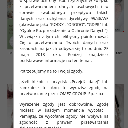
w sprawie ochrony osób fizycznych w związku
z przetwarzaniem danych osobowych i w
sprawie swobodnego przepływu takich
danych oraz uchylenia dyrektywy 95/46/WE
(określane jako "RODO", "ORODO", "GDPR" lub
"Ogólne Rozporządzenie o Ochronie Danych").
W związku z tym chcielibyśmy poinformować
Cię o przetwarzaniu Twoich danych oraz
zasadach, na jakich odbywa się to po dniu 25
Majtki damskie Roz XL-2XL, Mix
Majtki damskie Roz S-2XL, Mix
maja 2018 roku. Poniżej znajdziesz
kolor Paczka 24 szt
kolor Paczka 24 szt
podstawowe informacje na ten temat.
6.00 zł
5.80 zł
Potrzebujemy na to Twojej zgody.
szczegóły
szczegóły
Jeżeli klikniesz przycisk „Przejdź dalej” lub
zamkniesz to okno, to wyrazisz zgodę na
przetwarzanie przez OMEZ GROUP
Sp. z o.o.
Wyrażenie zgody jest dobrowolne. Zgodę
możesz w każdym momencie wycofać .
Pamiętaj, że wycofanie zgody nie wpływa na
zgodność z prawem przetwarzania