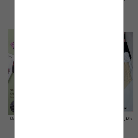
kolor Paczka 24 szt
kolor Paczka 24 szt
6.00 zł
5.00 zł
szczegóły
szczegóły
Majtki damskie Roz XL-3XL, Mix
Majtki damskie Roz XL-3XL, Mix
kolor Paczka 24 szt
kolor Paczka 24 szt
5.80 zł
5.20 zł