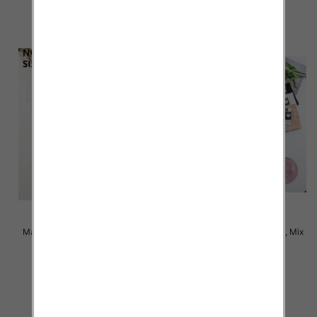
szczegóły
szczegóły
Majtki damskie Roz XL-3XL, Mix
Majtki damskie Roz XL-3XL, Mix
kolor Paczka 24 szt
kolor Paczka 24 szt
4.50 zł
4.50 zł
szczegóły
szczegóły