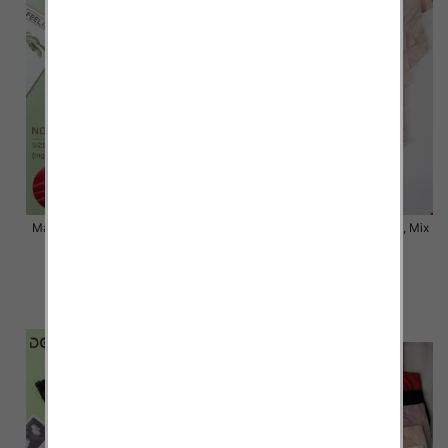
Majtki damskie Roz XL-3XL, Mix
Majtki damskie Roz XL-3XL, Mix
kolor Paczka 24 szt
kolor Paczka 24 szt
6.80 zł
6.00 zł
szczegóły
szczegóły