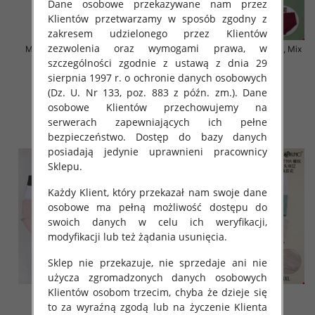
Dane osobowe przekazywane nam przez
Klientów przetwarzamy w sposób zgodny z
zakresem udzielonego przez Klientów
zezwolenia oraz wymogami prawa, w
Majtki damskie Roz S-2XL, Mix
Majtki damskie Roz XL-4XL, Mix
kolor Paczka 24 szt
kolor Paczka 24 szt
szczególności zgodnie z ustawą z dnia 29
sierpnia 1997 r. o ochronie danych osobowych
4.50 zł
6.50 zł
(Dz. U. Nr 133, poz. 883 z późn. zm.). Dane
szczegóły
szczegóły
osobowe Klientów przechowujemy na
serwerach zapewniających ich pełne
bezpieczeństwo. Dostęp do bazy danych
posiadają jedynie uprawnieni pracownicy
Sklepu.
Każdy Klient, który przekazał nam swoje dane
osobowe ma pełną możliwość dostępu do
swoich danych w celu ich weryfikacji,
modyfikacji lub też żądania usunięcia.
Sklep nie przekazuje, nie sprzedaje ani nie
użycza zgromadzonych danych osobowych
Klientów osobom trzecim, chyba że dzieje się
to za wyraźną zgodą lub na życzenie Klienta