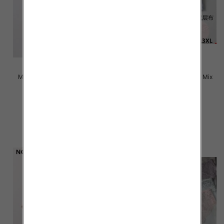
Majtki damskie Roz L-3XL, Mix
Majtki damskie Roz L-3XL, Mix
kolor Paczka 24 szt
kolor Paczka 24 szt
4.50 zł
4.50 zł
szczegóły
szczegóły