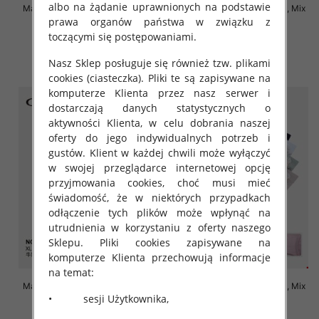
albo na żądanie uprawnionych na podstawie
Majtki damskie Roz XL-4XL, Mix
Majtki damskie Roz XL-4XL, Mix
kolor Paczka 24 szt
kolor Paczka 24 szt
prawa organów państwa w związku z
toczącymi się postępowaniami.
4.80 zł
4.70 zł
szczegóły
szczegóły
Nasz Sklep posługuje się również tzw. plikami
cookies (ciasteczka). Pliki te są zapisywane na
komputerze Klienta przez nasz serwer i
dostarczają danych statystycznych o
aktywności Klienta, w celu dobrania naszej
oferty do jego indywidualnych potrzeb i
gustów. Klient w każdej chwili może wyłączyć
w swojej przeglądarce internetowej opcję
przyjmowania cookies, choć musi mieć
świadomość, że w niektórych przypadkach
odłączenie tych plików może wpłynąć na
utrudnienia w korzystaniu z oferty naszego
Sklepu. Pliki cookies zapisywane na
komputerze Klienta przechowują informacje
na temat:
Majtki damskie Roz XL-4XL, Mix
Majtki damskie Roz XL-4XL, Mix
• sesji Użytkownika,
kolor Paczka 24 szt
kolor Paczka 24 szt
4.70 zł
4.70 zł