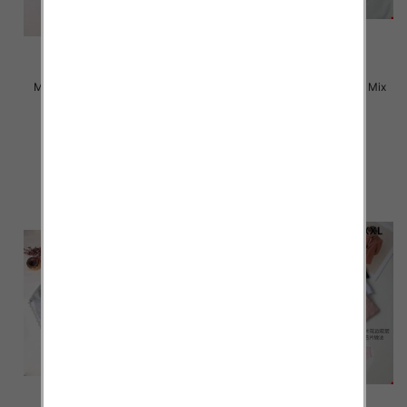
Majtki damskie Roz L-2XL, Mix
Majtki damskie Roz L-2XL, Mix
kolor Paczka 24 szt
kolor Paczka 24 szt
4.50 zł
4.80 zł
szczegóły
szczegóły