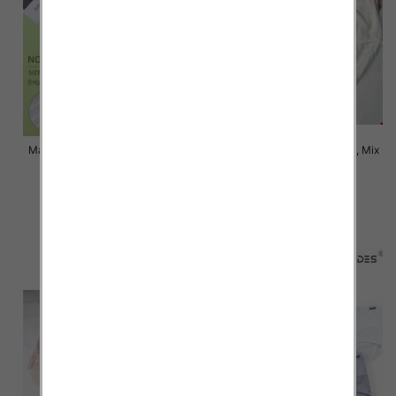
Majtki damskie Roz XL-3XL, Mix
Majtki damskie Roz XL-3XL, Mix
kolor Paczka 24 szt
kolor Paczka 24 szt
6.00 zł
6.00 zł
szczegóły
szczegóły