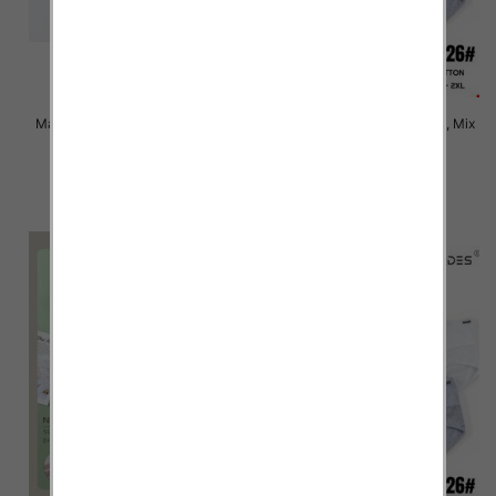
Majtki damskie Roz XL-3XL, Mix
Majtki damskie Roz XL-2XL, Mix
kolor Paczka 24 szt
kolor Paczka 24 szt
6.00 zł
6.00 zł
szczegóły
szczegóły