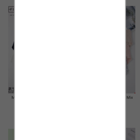
Majtki damskie Roz L-2XL, Mix
Majtki damskie Roz L-2XL, Mix
kolor Paczka 24 szt
kolor Paczka 24 szt
6.80 zł
6.80 zł
szczegóły
szczegóły