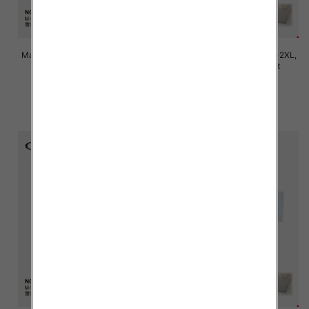
Majtki damskie Roz M/L-XL-2XL,
Majtki damskie Roz M/L-XL-2XL,
Mix kolor Paczka 24 szt
Mix kolor Paczka 24 szt
7.80 zł
7.80 zł
szczegóły
szczegóły