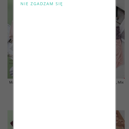
Majtki damskie Roz XL-3XL, Mix
Majtki damskie Roz XL-3XL, Mix
kolor Paczka 24 szt
kolor Paczka 24 szt
7.50 zł
6.80 zł
szczegóły
szczegóły