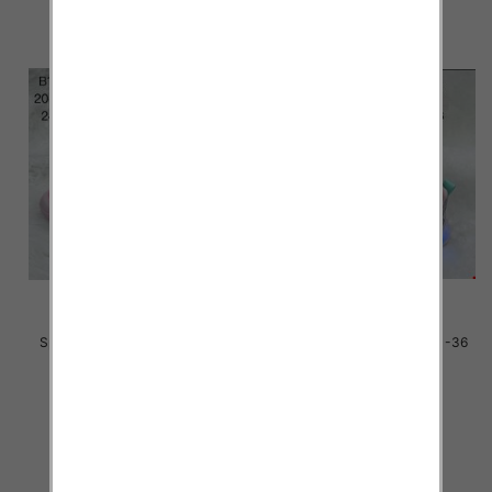
Sportowe dziecięce Roz 20-25
Sportowe dziecięce Roz 31-36
/24 par
/16 par
33.00 zł
33.00 zł
szczegóły
szczegóły