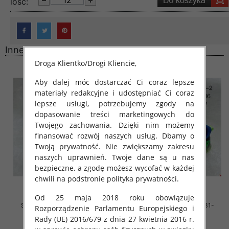
lość:
Inne produkty
Droga Klientko/Drogi Kliencie,
Aby dalej móc dostarczać Ci coraz lepsze
materiały redakcyjne i udostępniać Ci coraz
lepsze usługi, potrzebujemy zgody na
dopasowanie treści marketingowych do
Twojego zachowania. Dzięki nim możemy
finansować rozwój naszych usług. Dbamy o
Twoją prywatność. Nie zwiększamy zakresu
naszych uprawnień. Twoje dane są u nas
bezpieczne, a zgodę możesz wycofać w każdej
chwili na podstronie polityka prywatności.
Od 25 maja 2018 roku obowiązuje
Sportowe Chłopięca Roz 30-
Sportowe Chłopięca Roz 31-
Rozporządzenie Parlamentu Europejskiego i
36/16 par
36/16 par
Rady (UE) 2016/679 z dnia 27 kwietnia 2016 r.
37.00 zł
36.00 zł