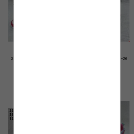
Sportowe dziecięce Roz 21-26
Sportowe dziecięce Roz 21-26
/24 par
/16 par
33.00 zł
34.00 zł
szczegóły
szczegóły