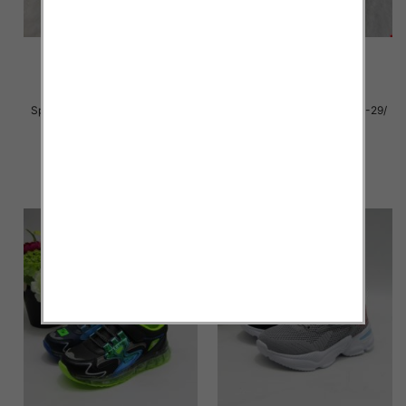
Sportowe dziecięce Roz 22-29/
Sportowe dziecięce Roz 22-29/
24 par
24 par
20.00 zł
20.00 zł
szczegóły
szczegóły