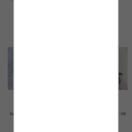
18 par
16 par
34.00 zł
34.00 zł
szczegóły
szczegóły
Sportowe Chłopięca Roz 31-36/
Sportowe Chłopięca Roz 21-26/
12 par
12 par
30.00 zł
28.00 zł