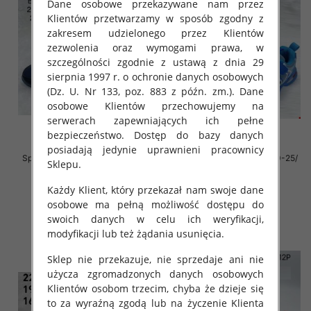
Dane osobowe przekazywane nam przez
Klientów przetwarzamy w sposób zgodny z
zakresem udzielonego przez Klientów
zezwolenia oraz wymogami prawa, w
szczególności zgodnie z ustawą z dnia 29
sierpnia 1997 r. o ochronie danych osobowych
(Dz. U. Nr 133, poz. 883 z późn. zm.). Dane
osobowe Klientów przechowujemy na
serwerach zapewniających ich pełne
bezpieczeństwo. Dostęp do bazy danych
posiadają jedynie uprawnieni pracownicy
Sportowe Chłopięca Roz 21-26 /
Sportowe Chłopięca Roz 20-25/
Sklepu.
24 par
24 par
32.00 zł
32.00 zł
Każdy Klient, który przekazał nam swoje dane
osobowe ma pełną możliwość dostępu do
szczegóły
szczegóły
swoich danych w celu ich weryfikacji,
modyfikacji lub też żądania usunięcia.
Sklep nie przekazuje, nie sprzedaje ani nie
użycza zgromadzonych danych osobowych
Klientów osobom trzecim, chyba że dzieje się
to za wyraźną zgodą lub na życzenie Klienta