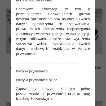
dokonanego wcześniej.
Dodatkowe informacje, w tym o
przysługujących uprawnieniach (prawo
dostępu, sprostowania oraz usunięcia Twoich
danych, ograniczenia ich przetwarzania,
prawo do ich przenoszenia, niepodlegania
zautomatyzowanemu podejmowaniu decyzji,
w tym profilowaniu, a także prawo wyrażenia
sprzeciwu wobec przetwarzania Twoich
danych osobowych) znajdziesz w Polityce
prywatności.
---------------------------------------------------
Sportowe Chłopięca Roz 26-
Sportowe Chłopięca Roz 21-26
Polityka prywatności
31/18 par
/16 par
34.00 zł
34.00 zł
Polityka prywatności sklepu
szczegóły
szczegóły
Zapewniamy naszym Klientom pełne
poszanowanie ich prywatności oraz ochronę
ich danych osobowych.