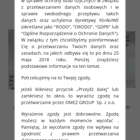
w sprawie ochrony osób fizycznych w związku
z przetwarzaniem danych osobowych i w
szczegóły
szczegóły
sprawie swobodnego przepływu takich
danych oraz uchylenia dyrektywy 95/46/WE
(określane jako "RODO", "ORODO", "GDPR" lub
"Ogólne Rozporządzenie o Ochronie Danych").
W związku z tym chcielibyśmy poinformować
Cię o przetwarzaniu Twoich danych oraz
zasadach, na jakich odbywa się to po dniu 25
maja 2018 roku. Poniżej znajdziesz
podstawowe informacje na ten temat.
Potrzebujemy na to Twojej zgody.
Jeżeli klikniesz przycisk „Przejdź dalej” lub
zamkniesz to okno, to wyrazisz zgodę na
przetwarzanie przez OMEZ GROUP
Sp. z o.o.
Sportowe Chłopięca Roz 26-
Sportowe Chłopięca Roz 26-
31/16 par
31/16 par
Wyrażenie zgody jest dobrowolne. Zgodę
możesz w każdym momencie wycofać .
36.00 zł
34.00 zł
Pamiętaj, że wycofanie zgody nie wpływa na
szczegóły
szczegóły
zgodność z prawem przetwarzania