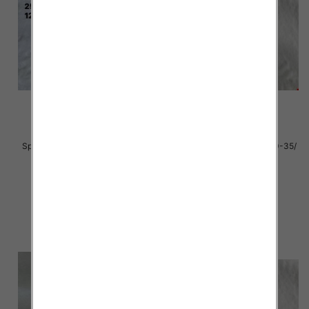
Sportowe Chłopięca Roz 25-30/
Sportowe Chłopięca Roz 30-35/
12 par
12 par
28.00 zł
26.00 zł
szczegóły
szczegóły