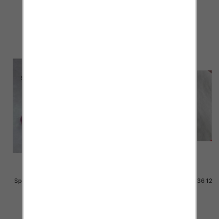
28.00 zł
28.00 zł
szczegóły
szczegóły
Sportowe dziecięce Roz 21-26 12
Sportowe dziecięce Roz 31-36 12
par
par
30.00 zł
33.00 zł
szczegóły
szczegóły