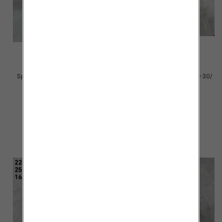
Sportowe dziecięce Roz 31-35/
Sportowe dziecięce Roz 25-30/
12 par
12 par
36.00 zł
32.00 zł
szczegóły
szczegóły