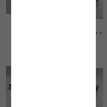
Sportowe dziecięce Roz 31-36
Sportowe dziecięce Roz 30-35
/12 par
/16 par
35.00 zł
34.00 zł
szczegóły
szczegóły