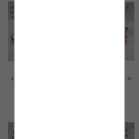
Sportowe dziecięce Roz 26-31
Sportowe dziecięce Roz 21-31
/18 par
/16 par
33.00 zł
33.00 zł
szczegóły
szczegóły