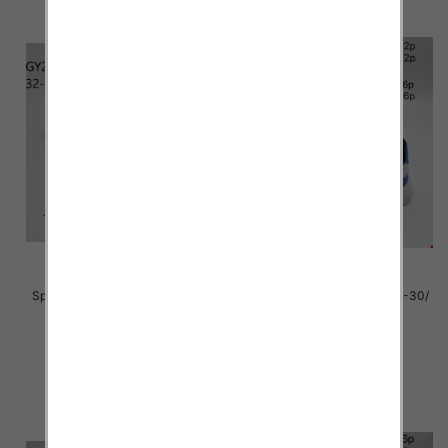
Sportowe Chłopięca Roz 32-37/
Sportowe Chłopięca Roz 25-30/
12 par
12 par
40.00 zł
39.00 zł
szczegóły
szczegóły