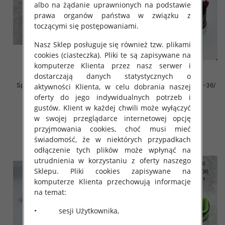
albo na żądanie uprawnionych na podstawie
prawa organów państwa w związku z
toczącymi się postępowaniami.
Nasz Sklep posługuje się również tzw. plikami
cookies (ciasteczka). Pliki te są zapisywane na
komputerze Klienta przez nasz serwer i
dostarczają danych statystycznych o
Sportowe Chłopięca Roz 19-24/
Sportowe Chłopięca Roz 31-36/
aktywności Klienta, w celu dobrania naszej
16 par
12 par
oferty do jego indywidualnych potrzeb i
28.00 zł
38.00 zł
gustów. Klient w każdej chwili może wyłączyć
w swojej przeglądarce internetowej opcję
szczegóły
szczegóły
przyjmowania cookies, choć musi mieć
świadomość, że w niektórych przypadkach
odłączenie tych plików może wpłynąć na
utrudnienia w korzystaniu z oferty naszego
Sklepu. Pliki cookies zapisywane na
komputerze Klienta przechowują informacje
na temat:
• sesji Użytkownika,