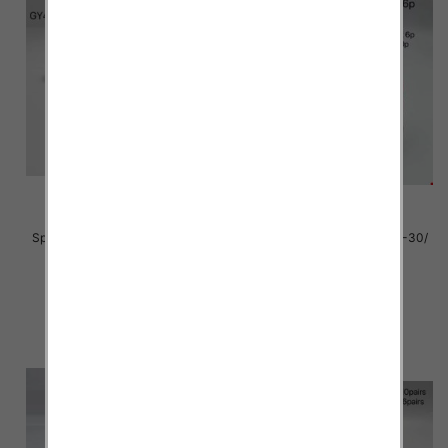
Sportowe Chłopięca Roz 25-30/
Sportowe dziecięce Roz 25-30/
16 par
16 par
39.00 zł
39.00 zł
szczegóły
szczegóły