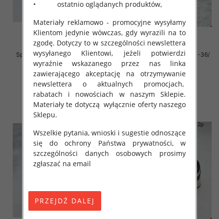
• ostatnio oglądanych produktów,
Materiały reklamowo - promocyjne wysyłamy
Klientom jedynie wówczas, gdy wyrazili na to
zgodę. Dotyczy to w szczególności newslettera
wysyłanego Klientowi, jeżeli potwierdzi
Sportowe Chłopięca Roz 31-36/
Sportowe Chłopięca Roz 31-36/
12 par
16 par
wyraźnie wskazanego przez nas linka
zawierającego akceptację na otrzymywanie
38.00 zł
38.00 zł
newslettera o aktualnych promocjach,
szczegóły
szczegóły
rabatach i nowościach w naszym Sklepie.
Materiały te dotyczą wyłącznie oferty naszego
Sklepu.
Wszelkie pytania, wnioski i sugestie odnoszące
się do ochrony Państwa prywatności, w
szczególności danych osobowych prosimy
zgłaszać na email