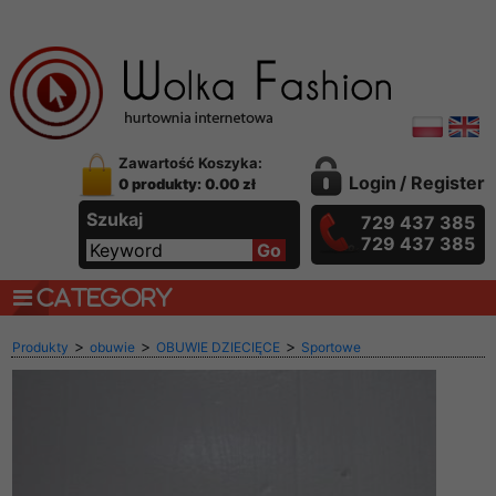
Zawartość Koszyka:
Login
/
Register
0 produkty: 0.00 zł
Szukaj
729 437 385
729 437 385
CATEGORY
>
>
>
Produkty
obuwie
OBUWIE DZIECIĘCE
Sportowe