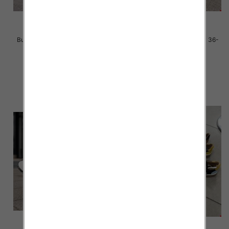
Buty sportowe damskie Roz 36-
Buty sportowe damskie Roz 36-
41 / 8 par
41 / 8 par
40.00 zł
40.00 zł
szczegóły
szczegóły