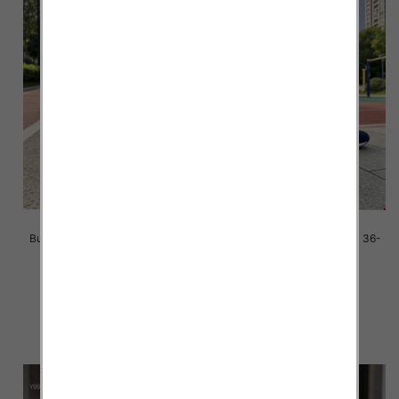
Buty sportowe damskie Roz 36-
Buty sportowe damskie Roz 36-
41/ 8 par
41/ 8 par
39.00 zł
39.00 zł
szczegóły
szczegóły