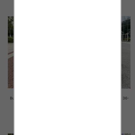
szczegóły
szczegóły
Buty sportowe damskie Roz 36-
Buty sportowe damskie Roz 36-
41/ 8 par
41/ 8 par
39.00 zł
39.00 zł
szczegóły
szczegóły