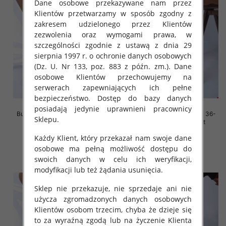
Dane osobowe przekazywane nam przez
Klientów przetwarzamy w sposób zgodny z
zakresem udzielonego przez Klientów
zezwolenia oraz wymogami prawa, w
szczególności zgodnie z ustawą z dnia 29
sierpnia 1997 r. o ochronie danych osobowych
(Dz. U. Nr 133, poz. 883 z późn. zm.). Dane
osobowe Klientów przechowujemy na
serwerach zapewniających ich pełne
bezpieczeństwo. Dostęp do bazy danych
posiadają jedynie uprawnieni pracownicy
Buty sportowe damskie Roz 36-
Buty sportowe damskie Roz 36-
Sklepu.
41, 1 kolor Paczka 12 szt
41, 1 kolor Paczka 12 szt
45.00 zł
45.00 zł
Każdy Klient, który przekazał nam swoje dane
osobowe ma pełną możliwość dostępu do
szczegóły
szczegóły
swoich danych w celu ich weryfikacji,
modyfikacji lub też żądania usunięcia.
Sklep nie przekazuje, nie sprzedaje ani nie
użycza zgromadzonych danych osobowych
Klientów osobom trzecim, chyba że dzieje się
to za wyraźną zgodą lub na życzenie Klienta