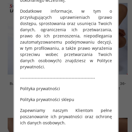
dokonanego wcześniej.
Dodatkowe informacje, w tym o
przysługujących uprawnieniach (prawo
dostępu, sprostowania oraz usunięcia Twoich
danych, ograniczenia ich przetwarzania,
prawo do ich przenoszenia, niepodlegania
zautomatyzowanemu podejmowaniu decyzji,
w tym profilowaniu, a także prawo wyrażenia
sprzeciwu wobec przetwarzania Twoich
danych osobowych) znajdziesz w Polityce
prywatności.
---------------------------------------------------
Buty sportowe damskie Roz 36-
Buty sportowe damskie Roz 36-
Polityka prywatności
41, 1 kolor Paczka 12 szt
41, 1 kolor Paczka 12 szt
45.00 zł
45.00 zł
Polityka prywatności sklepu
szczegóły
szczegóły
Zapewniamy naszym Klientom pełne
poszanowanie ich prywatności oraz ochronę
ich danych osobowych.