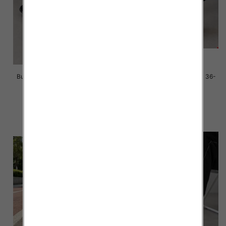
Buty sportowe damskie Roz 36-
Buty sportowe damskie Roz 36-
41/ 8 par
41/ 8 par
39.00 zł
39.00 zł
szczegóły
szczegóły