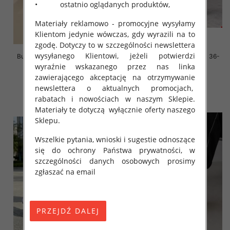
• ostatnio oglądanych produktów,
Materiały reklamowo - promocyjne wysyłamy
Klientom jedynie wówczas, gdy wyrazili na to
zgodę. Dotyczy to w szczególności newslettera
wysyłanego Klientowi, jeżeli potwierdzi
Buty sportowe damskie Roz 36-
Buty sportowe damskie Roz 36-
41, 1 kolor Paczka 12 szt
41/ 8 par
wyraźnie wskazanego przez nas linka
zawierającego akceptację na otrzymywanie
45.00 zł
59.00 zł
newslettera o aktualnych promocjach,
szczegóły
szczegóły
rabatach i nowościach w naszym Sklepie.
Materiały te dotyczą wyłącznie oferty naszego
Sklepu.
Wszelkie pytania, wnioski i sugestie odnoszące
się do ochrony Państwa prywatności, w
szczególności danych osobowych prosimy
zgłaszać na email