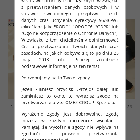
w sprawie ochrony osób fizycznych w związku
z przetwarzaniem danych osobowych i w
szczegóły
szczegóły
sprawie swobodnego przepływu takich
danych oraz uchylenia dyrektywy 95/46/WE
(określane jako "RODO", "ORODO", "GDPR" lub
"Ogólne Rozporządzenie o Ochronie Danych").
W związku z tym chcielibyśmy poinformować
Cię o przetwarzaniu Twoich danych oraz
zasadach, na jakich odbywa się to po dniu 25
maja 2018 roku. Poniżej znajdziesz
podstawowe informacje na ten temat.
Potrzebujemy na to Twojej zgody.
Jeżeli klikniesz przycisk „Przejdź dalej” lub
zamkniesz to okno, to wyrazisz zgodę na
przetwarzanie przez OMEZ GROUP
Sp. z o.o.
Buty sportowe damskie Roz 36-
Buty sportowe damskie Roz 36-
41, 1 kolor Paczka 8 szt
41, 1 kolor Paczka 8 szt
Wyrażenie zgody jest dobrowolne. Zgodę
możesz w każdym momencie wycofać .
88.00 zł
88.00 zł
Pamiętaj, że wycofanie zgody nie wpływa na
szczegóły
szczegóły
zgodność z prawem przetwarzania