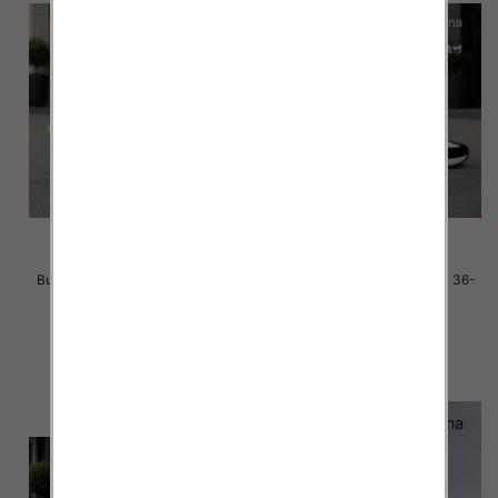
Buty sportowe damskie Roz 36-
Buty sportowe damskie Roz 36-
41 / 8 par
41 / 8 par
40.00 zł
40.00 zł
szczegóły
szczegóły