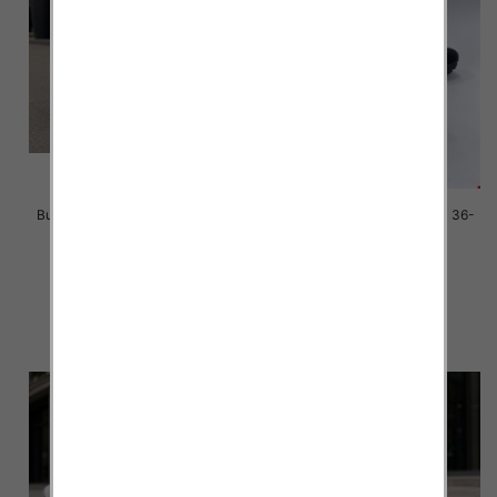
Buty sportowe damskie Roz 36-
Buty sportowe damskie Roz 36-
41 / 8 par
41 / 8 par
40.00 zł
40.00 zł
szczegóły
szczegóły