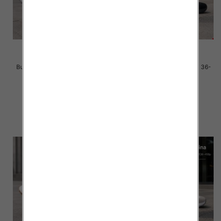
Buty sportowe damskie Roz 36-
Buty sportowe damskie Roz 36-
41 / 8 par
41 / 8 par
40.00 zł
40.00 zł
szczegóły
szczegóły