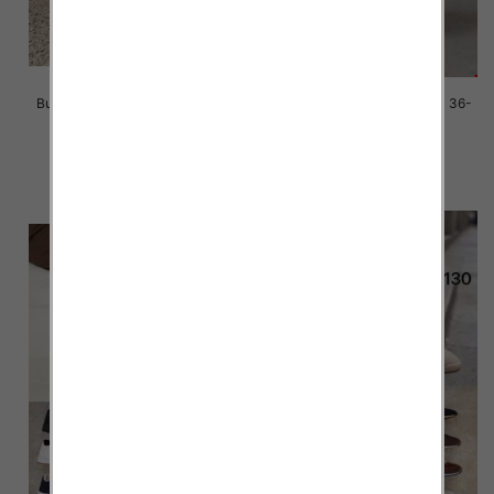
Buty sportowe damskie Roz 36-
Buty sportowe damskie Roz 36-
41/ 8 par
41/ 8 par
39.00 zł
39.00 zł
szczegóły
szczegóły