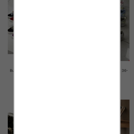
Buty sportowe damskie Roz 36-
Buty sportowe damskie Roz 36-
41 / 12 par
41 / 12 par
38.00 zł
36.00 zł
szczegóły
szczegóły