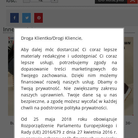
lość:
Inne produkty
Droga Klientko/Drogi Kliencie,
Aby dalej móc dostarczać Ci coraz lepsze
materiały redakcyjne i udostępniać Ci coraz
lepsze usługi, potrzebujemy zgody na
dopasowanie treści marketingowych do
Twojego zachowania. Dzięki nim możemy
finansować rozwój naszych usług. Dbamy o
Twoją prywatność. Nie zwiększamy zakresu
naszych uprawnień. Twoje dane są u nas
bezpieczne, a zgodę możesz wycofać w każdej
chwili na podstronie polityka prywatności.
Od 25 maja 2018 roku obowiązuje
Buty sportowe damskie Roz 36-
Buty sportowe damskie Roz 36-
Rozporządzenie Parlamentu Europejskiego i
41, 1 kolor Paczka 8 szt
41, 1 kolor Paczka 8 szt
Rady (UE) 2016/679 z dnia 27 kwietnia 2016 r.
88.00 zł
88.00 zł