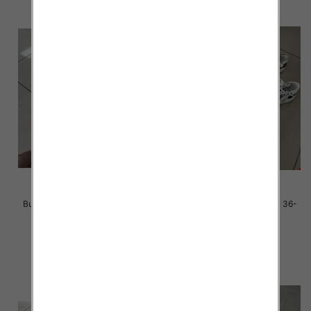
Buty sportowe damskie Roz 36-
Buty sportowe damskie Roz 36-
41 / 12 par
41 / 12 par
38.00 zł
38.00 zł
szczegóły
szczegóły