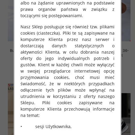
albo na żądanie uprawnionych na podstawie
prawa organów państwa w związku z
toczącymi się postępowaniami.
Nasz Sklep posługuje się również tzw. plikami
cookies (ciasteczka). Pliki te są zapisywane na
komputerze Klienta przez nasz serwer i
dostarczają danych statystycznych o
Buty sportowe damskie Roz 36-
Buty sportowe damskie Roz 36-
aktywności Klienta, w celu dobrania naszej
41, 1 kolor Paczka 12 szt
41, 1 kolor Paczka 12 szt
oferty do jego indywidualnych potrzeb i
45.00 zł
45.00 zł
gustów. Klient w każdej chwili może wyłączyć
w swojej przeglądarce internetowej opcję
szczegóły
szczegóły
przyjmowania cookies, choć musi mieć
świadomość, że w niektórych przypadkach
odłączenie tych plików może wpłynąć na
utrudnienia w korzystaniu z oferty naszego
Sklepu. Pliki cookies zapisywane na
komputerze Klienta przechowują informacje
na temat:
• sesji Użytkownika,