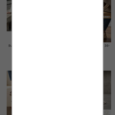
Buty sportowe damskie Roz 36-
Buty sportowe damskie Roz 36-
41 / 12 par
41 / 12 par
58.00 zł
58.00 zł
szczegóły
szczegóły