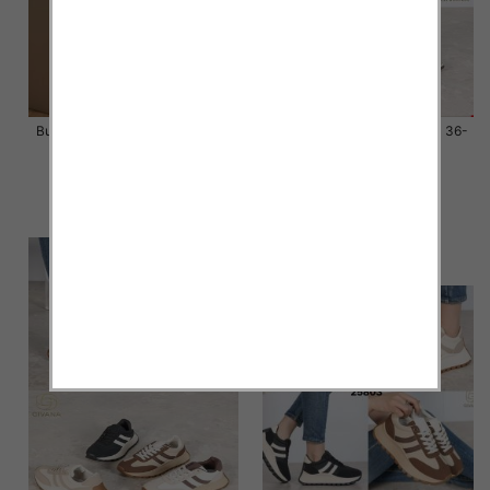
Buty sportowe damskie Roz 36-
Buty sportowe damskie Roz 36-
41 / 12 par
41 / 12 par
58.00 zł
58.00 zł
szczegóły
szczegóły