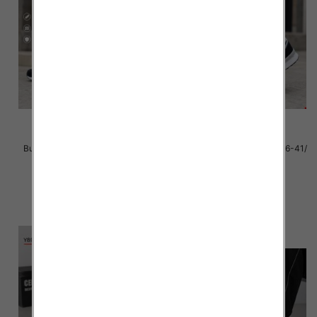
Buty sportowe damskie Roz 36-
Buty sportowe Męskie Roz 36-41/
41/ 8 par
8 par
39.00 zł
39.00 zł
szczegóły
szczegóły