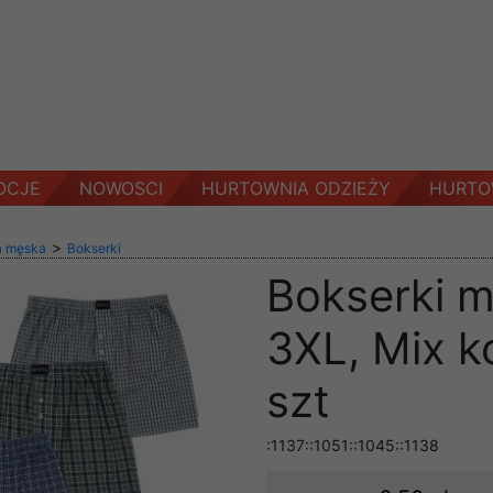
OCJE
NOWOSCI
HURTOWNIA ODZIEŻY
HURTO
>
a męska
Bokserki
Bokserki 
3XL, Mix k
szt
:1137::1051::1045::1138