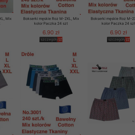
to zgodę. Dotyczy to w
anego przez nas linka
XL, Mix
Bokserki męskie Roz M-2XL, Mix
Bokserki męskie Roz M-2
batach i nowościach w
t
kolor Paczka 24 szt
kolor Paczka 24 sz
6.90 zł
6.90 zł
w szczególności danych
szczegóły
szczegóły