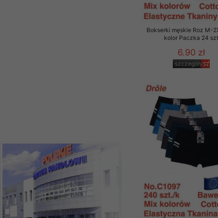
Paczka 10 szt
Materiały reklamowo -
39.00 zł
szczególności newsle
szczegóły
Bokserki męskie Roz M-2
zawierającego akcept
kolor Paczka 24 sz
naszym Sklepie. Materi
6.90 zł
Wszelkie pytania, wni
szczegóły
osobowych prosimy zgł