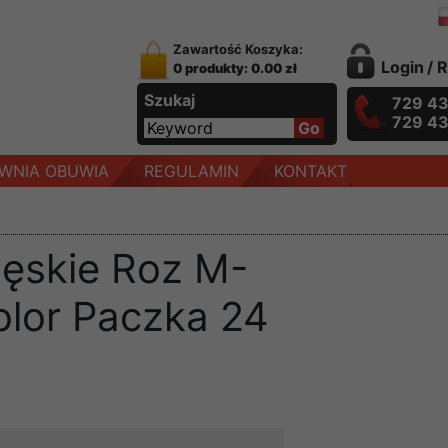
Zawartość Koszyka:
Login
/
R
0 produkty: 0.00 zł
Szukaj
729 4
729 4
WNIA OBUWIA
REGULAMIN
KONTAKT
męskie Roz M-
olor Paczka 24