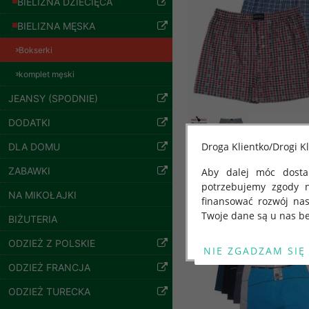
BIELIZNA DZIECIĘCA
BIELIZNA MĘSKA
Bokserki
komplet męski
JEANSY (SPODNIE)
Bluzy damskie Roz
L-3XL. 1 kolor.
DODATKI
Paczka 10 szt
54.00 zł
Droga Klientko/Drogi Kl
DLA DOMU
szczegóły
ZABAWKI
Aby dalej móc dostar
potrzebujemy zgody 
Inne produkty
NA MIKOŁAJKI
finansować rozwój na
Twoje dane są u nas be
BIŻUTERIA
Od 25 maja 2018 roku
ODZIEŻ Z POLSKIE
kwietnia 2016 r. w sp
ODZIEŻ FRANCJA
swobodnego przepływu
"GDPR" lub "Ogólne R
ODZIEŻ TURECKA
przetwarzaniu Twoich