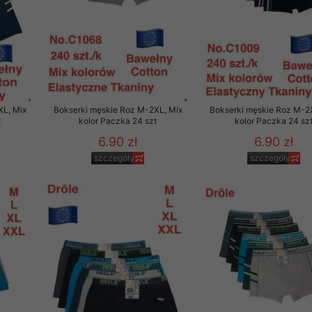
rzetwarzanie przez OMEZ
że wycofanie zgody nie
XL, Mix
Bokserki męskie Roz M-2XL, Mix
Bokserki męskie Roz M-2
t
kolor Paczka 24 szt
kolor Paczka 24 sz
towania oraz usunięcia
6.90 zł
6.90 zł
ania zautomatyzowanemu
szczegóły
szczegóły
 przetwarzania Twoich
ych osobowych.
sem udzielonego przez