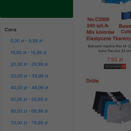
znajdziesz podstawowe
Potrzebujemy na to Two
Jeżeli klikniesz przyc
Bluzy damskie Roz
Cena
GROUP
Sp. z o.o.
L-3XL. 1 kolor.
Paczka 10 szt
Wyrażenie zgody jest 
0,00 zł - 9,99 zł
39.00 zł
wpływa na zgodność z 
Bokserki męskie Roz M-2
kolor Paczka 24 sz
szczegóły
10,00 zł - 19,99 zł
Dodatkowe informacje,
7.50 zł
Twoich danych, ograni
20,00 zł - 29,99 zł
szczegóły
podejmowaniu decyzji
30,00 zł - 39,99 zł
danych osobowych) znaj
-------------------------------
40,00 zł - 49,99 zł
Polityka prywatności
50,00 zł - 59,99 zł
Polityka prywatności s
60,00 zł - 69,99 zł
Zapewniamy naszym Kli
70,00 zł - 79,99 zł
Dane osobowe przekaz