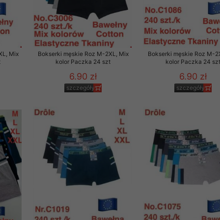
29 sierpnia 1997 r. o
entów przechowujemy na
ją jedynie uprawnieni
XL, Mix
Bokserki męskie Roz M-2XL, Mix
Bokserki męskie Roz M-2
o swoich danych w celu
t
kolor Paczka 24 szt
kolor Paczka 24 sz
6.90 zł
6.90 zł
ientów osobom trzecim,
szczegóły
szczegóły
awnionych na podstawie
ne na komputerze Klienta
brania naszej oferty do
zeglądarce internetowej
odłączenie tych plików
pisywane na komputerze