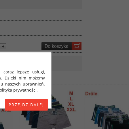
 coraz lepsze usługi,
a. Dzięki nim możemy
su naszych uprawnień.
lityka prywatności.
E) 2016/679 z dnia 27
 osobowych i w sprawie
jako "RODO", "ORODO",
my poinformować Cię o
ja 2018 roku. Poniżej