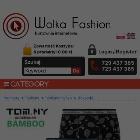
Zawartość Koszyka:
Login
/
Register
0 produkty: 0.00 zł
Szukaj
729 437 385
729 437 385
CATEGORY
>
>
>
Produkty
Bielizna
Bielizna męska
Bokserki