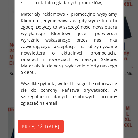
• ostatnio oglądanych produktów,
Materiały reklamowo - promocyjne wysyłamy
Klientom jedynie wówczas, gdy wyrazili na to
zgodę. Dotyczy to w szczególności newslettera
wysyłanego Klientowi, jeżeli potwierdzi
wyraźnie wskazanego przez nas linka
zawierającego akceptację na otrzymywanie
newslettera o aktualnych promocjach,
rabatach i nowościach w naszym Sklepie.
Materiały te dotyczą wyłącznie oferty naszego
Sklepu.
Bokserki męskie Roz M-2XL, Mix
Bokserki męskie Roz M-2XL, Mix
kolor Paczka 24 szt
kolor Paczka 24 szt
Wszelkie pytania, wnioski i sugestie odnoszące
6.90 zł
6.90 zł
się do ochrony Państwa prywatności, w
szczegóły
szczegóły
szczególności danych osobowych prosimy
zgłaszać na email