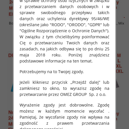
w sprawie ochrony osób fizycznych w związku
z przetwarzaniem danych osobowych i w
sprawie swobodnego przepływu takich
danych oraz uchylenia dyrektywy 95/46/WE
Bokserki męskie Roz M-2XL, Mix
Bokserki męskie Roz M-2XL, Mix
(określane jako "RODO", "ORODO", "GDPR" lub
kolor Paczka 24 szt
kolor Paczka 24 szt
"Ogólne Rozporządzenie o Ochronie Danych").
7.50 zł
7.50 zł
W związku z tym chcielibyśmy poinformować
Cię o przetwarzaniu Twoich danych oraz
szczegóły
szczegóły
zasadach, na jakich odbywa się to po dniu 25
maja 2018 roku. Poniżej znajdziesz
podstawowe informacje na ten temat.
Potrzebujemy na to Twojej zgody.
Jeżeli klikniesz przycisk „Przejdź dalej” lub
zamkniesz to okno, to wyrazisz zgodę na
przetwarzanie przez OMEZ GROUP
Sp. z o.o.
Wyrażenie zgody jest dobrowolne. Zgodę
możesz w każdym momencie wycofać .
Pamiętaj, że wycofanie zgody nie wpływa na
zgodność z prawem przetwarzania