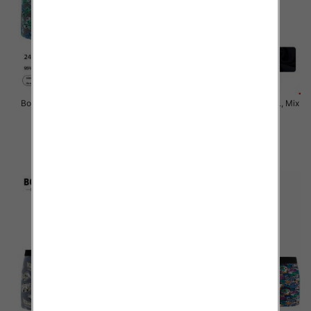
Bokserki męskie Roz M-3XL, Mix
Bokserki męskie Roz M-3XL, Mix
kolor Paczka 24 szt
kolor Paczka 24 szt
6.50 zł
6.50 zł
szczegóły
szczegóły