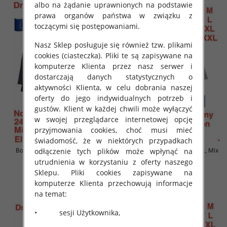
albo na żądanie uprawnionych na podstawie
prawa organów państwa w związku z
toczącymi się postępowaniami.
Nasz Sklep posługuje się również tzw. plikami
cookies (ciasteczka). Pliki te są zapisywane na
komputerze Klienta przez nasz serwer i
dostarczają danych statystycznych o
aktywności Klienta, w celu dobrania naszej
oferty do jego indywidualnych potrzeb i
gustów. Klient w każdej chwili może wyłączyć
w swojej przeglądarce internetowej opcję
przyjmowania cookies, choć musi mieć
świadomość, że w niektórych przypadkach
odłączenie tych plików może wpłynąć na
Bokserki męskie Roz M-2XL, Mix
Bokserki męskie Roz M-2XL, Mix
kolor Paczka 24 szt
kolor Paczka 24 szt
utrudnienia w korzystaniu z oferty naszego
Sklepu. Pliki cookies zapisywane na
6.90 zł
6.90 zł
komputerze Klienta przechowują informacje
szczegóły
szczegóły
na temat:
• sesji Użytkownika,