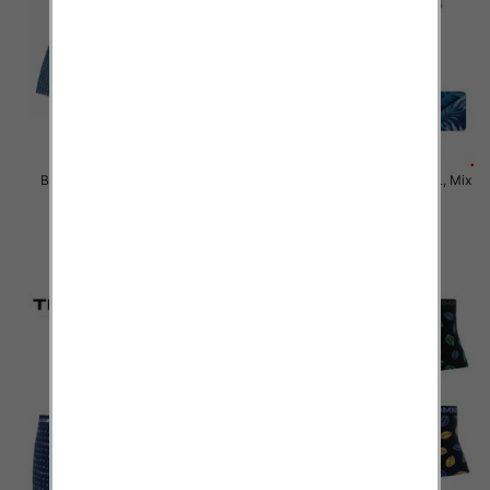
Bokserki męskie Roz 4XL-7XL,
Bokserki męskie Roz M-3XL, Mix
Mix kolor Paczka 24 szt
kolor Paczka 24 szt
6.50 zł
6.50 zł
szczegóły
szczegóły