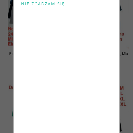
Bokserki męskie Roz M-2XL, Mix
Bokserki męskie Roz M-2XL, Mix
kolor Paczka 24 szt
kolor Paczka 24 szt
6.90 zł
6.90 zł
szczegóły
szczegóły