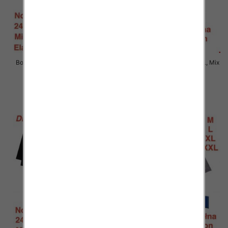
Bokserki męskie Roz M-2XL, Mix
Bokserki męskie Roz M-2XL, Mix
kolor Paczka 24 szt
kolor Paczka 24 szt
6.90 zł
6.90 zł
szczegóły
szczegóły