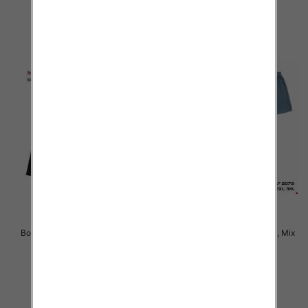
szczegóły
szczegóły
Bokserki męskie Roz M-3XL, Mix
Bokserki męskie Roz L-3XL, Mix
kolor Paczka 24 szt
kolor Paczka 24 szt
6.50 zł
6.50 zł
szczegóły
szczegóły