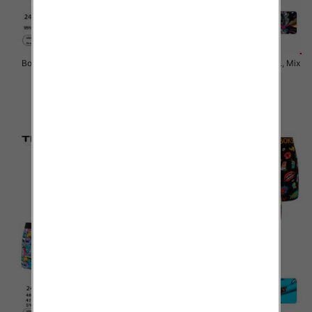
Bokserki męskie Roz M-2XL, Mix
Bokserki męskie Roz M-2XL, Mix
kolor Paczka 24 szt
kolor Paczka 24 szt
6.50 zł
6.50 zł
szczegóły
szczegóły