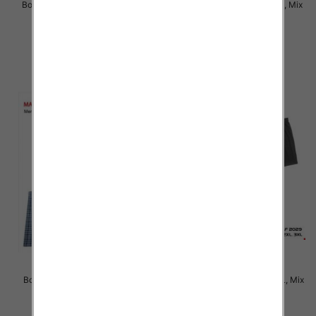
Bokserki męskie Roz M-2XL, Mix
Bokserki męskie Roz L-3XL, Mix
kolor Paczka 24 szt
kolor Paczka 24 szt
6.90 zł
6.50 zł
szczegóły
szczegóły
Bokserki męskie Roz L-2XL, Mix
Bokserki męskie Roz M-3XL, Mix
kolor Paczka 24 szt
kolor Paczka 24 szt
6.50 zł
6.50 zł