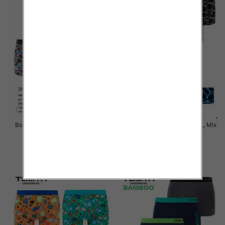
Bokserki męskie Roz M-3XL, Mix
Bokserki męskie Roz M-3XL, Mix
kolor Paczka 24 szt
kolor Paczka 24 szt
6.50 zł
6.50 zł
szczegóły
szczegóły