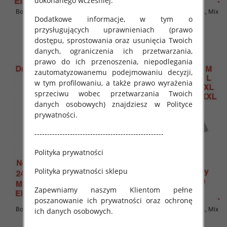
dokonanego wcześniej.
Bokserki męskie Roz M-2XL, Mix
Bokserki męskie Roz M-2XL, Mix
Dodatkowe informacje, w tym o
kolor Paczka 24 szt
kolor Paczka 24 szt
przysługujących uprawnieniach (prawo
6.90 zł
6.90 zł
dostępu, sprostowania oraz usunięcia Twoich
szczegóły
szczegóły
danych, ograniczenia ich przetwarzania,
prawo do ich przenoszenia, niepodlegania
zautomatyzowanemu podejmowaniu decyzji,
w tym profilowaniu, a także prawo wyrażenia
sprzeciwu wobec przetwarzania Twoich
danych osobowych) znajdziesz w Polityce
prywatności.
---------------------------------------------------
Polityka prywatności
Polityka prywatności sklepu
Zapewniamy naszym Klientom pełne
poszanowanie ich prywatności oraz ochronę
Bokserki męskie Roz M-2XL, Mix
Bokserki męskie Roz M-2XL, Mix
ich danych osobowych.
kolor Paczka 24 szt
kolor Paczka 24 szt