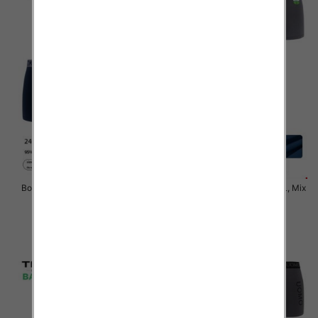
Bokserki męskie Roz M-3XL, Mix
Bokserki męskie Roz M-3XL, Mix
kolor Paczka 24 szt
kolor Paczka 24 szt
6.50 zł
6.50 zł
szczegóły
szczegóły