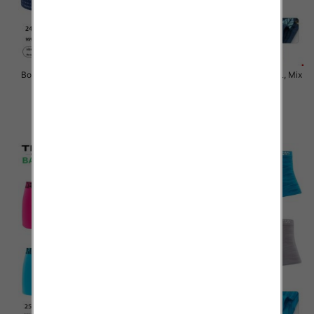
Bokserki męskie Roz M-3XL, Mix
Bokserki męskie Roz M-3XL, Mix
kolor Paczka 24 szt
kolor Paczka 24 szt
6.50 zł
6.50 zł
szczegóły
szczegóły