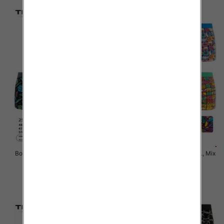
Bokserki męskie Roz M-3XL, Mix
Bokserki męskie Roz M-3XL, Mix
kolor Paczka 24 szt
kolor Paczka 24 szt
6.50 zł
6.50 zł
szczegóły
szczegóły