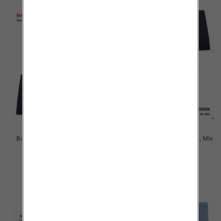
Bokserki męskie Roz L-2XL, Mix
Bokserki męskie Roz M-3XL, Mix
kolor Paczka 24 szt
kolor Paczka 24 szt
6.50 zł
6.50 zł
szczegóły
szczegóły