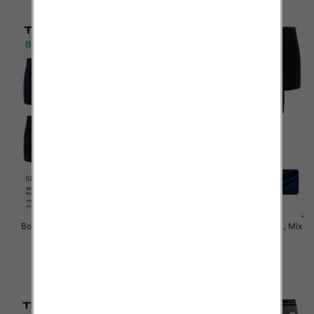
szczegóły
szczegóły
Bokserki męskie Roz M-3XL, Mix
Bokserki męskie Roz M-3XL, Mix
kolor Paczka 24 szt
kolor Paczka 24 szt
6.50 zł
6.50 zł
szczegóły
szczegóły