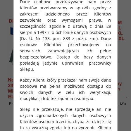
Dane osobowe przekazywane nam przez
6.90 zł
6.90 zł
Klientów przetwarzamy w sposób zgodny z
szczegóły
szczegóły
zakresem udzielonego przez Klientów
zezwolenia oraz wymogami prawa, w
szczególności zgodnie z ustawą z dnia 29
sierpnia 1997 r. o ochronie danych osobowych
(Dz. U. Nr 133, poz. 883 z późn. zm.). Dane
osobowe Klientów przechowujemy na
serwerach zapewniających ich pełne
bezpieczeństwo. Dostęp do bazy danych
posiadają jedynie uprawnieni pracownicy
Sklepu.
Każdy Klient, który przekazał nam swoje dane
osobowe ma pełną możliwość dostępu do
swoich danych w celu ich weryfikacji,
modyfikacji lub też żądania usunięcia.
Bokserki męskie Roz M-2XL, Mix
Bokserki męskie Roz M-2XL, Mix
kolor Paczka 24 szt
kolor Paczka 24 szt
Sklep nie przekazuje, nie sprzedaje ani nie
użycza zgromadzonych danych osobowych
6.90 zł
6.90 zł
Klientów osobom trzecim, chyba że dzieje się
szczegóły
szczegóły
to za wyraźną zgodą lub na życzenie Klienta