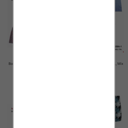
Bokserki męskie Roz M-3XL, Mix
Bokserki męskie Roz M-3XL, Mix
kolor Paczka 24 szt
kolor Paczka 24 szt
6.50 zł
6.50 zł
szczegóły
szczegóły