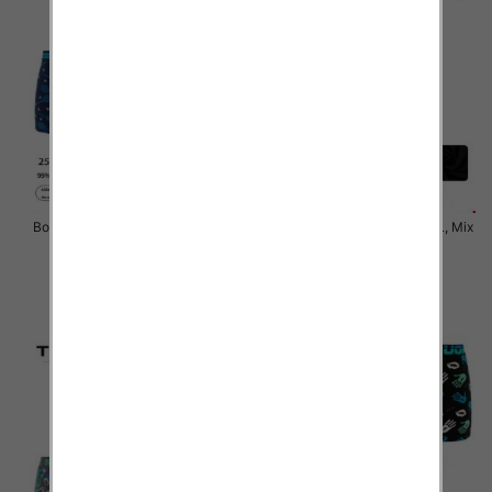
Bokserki męskie Roz M-3XL, Mix
Bokserki męskie Roz M-3XL, Mix
kolor Paczka 24 szt
kolor Paczka 24 szt
6.50 zł
6.50 zł
szczegóły
szczegóły