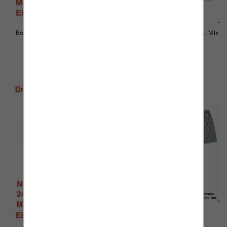
Bokserki męskie Roz M-2XL, Mix
Bokserki męskie Roz M-2XL, Mix
kolor Paczka 24 szt
kolor Paczka 24 szt
6.90 zł
6.90 zł
szczegóły
szczegóły