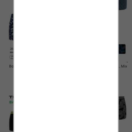
Bokserki męskie Roz M-2XL, Mix
Bokserki męskie Roz M-2XL, Mix
kolor Paczka 24 szt
kolor Paczka 24 szt
6.50 zł
6.50 zł
szczegóły
szczegóły