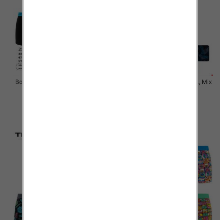
Bokserki męskie Roz M-2XL, Mix
Bokserki męskie Roz M-3XL, Mix
kolor Paczka 24 szt
kolor Paczka 24 szt
6.50 zł
6.50 zł
szczegóły
szczegóły