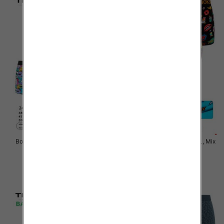
Bokserki męskie Roz M-2XL, Mix
Bokserki męskie Roz M-2XL, Mix
kolor Paczka 24 szt
kolor Paczka 24 szt
6.50 zł
6.50 zł
szczegóły
szczegóły