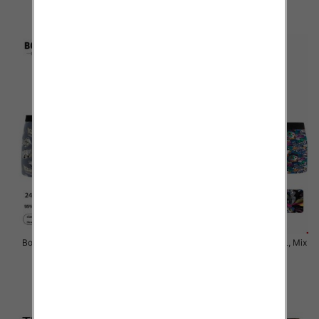
szczegóły
szczegóły
Bokserki męskie Roz M-2XL, Mix
Bokserki męskie Roz M-2XL, Mix
kolor Paczka 24 szt
kolor Paczka 24 szt
6.50 zł
6.50 zł
szczegóły
szczegóły