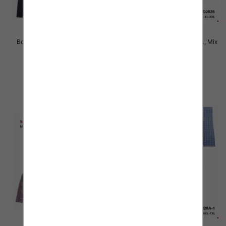
Bokserki męskie Roz L-2XL, Mix
Bokserki męskie Roz M-3XL, Mix
kolor Paczka 24 szt
kolor Paczka 24 szt
6.50 zł
6.50 zł
szczegóły
szczegóły