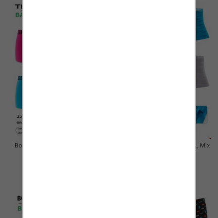
Bokserki męskie Roz M-3XL, Mix
Bokserki męskie Roz M-3XL, Mix
kolor Paczka 24 szt
kolor Paczka 24 szt
6.50 zł
6.50 zł
szczegóły
szczegóły