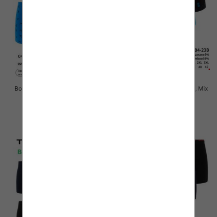
Bokserki męskie Roz M-3XL, Mix
Bokserki męskie Roz L-3XL, Mix
kolor Paczka 24 szt
kolor Paczka 24 szt
6.50 zł
6.50 zł
szczegóły
szczegóły