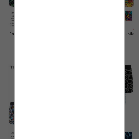
Bokserki męskie Roz M-3XL, Mix
Bokserki męskie Roz M-3XL, Mix
kolor Paczka 24 szt
kolor Paczka 24 szt
6.50 zł
6.50 zł
szczegóły
szczegóły