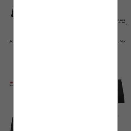
Bokserki męskie Roz M-3XL, Mix
Bokserki męskie Roz L-3XL, Mix
kolor Paczka 24 szt
kolor Paczka 24 szt
6.50 zł
6.50 zł
szczegóły
szczegóły