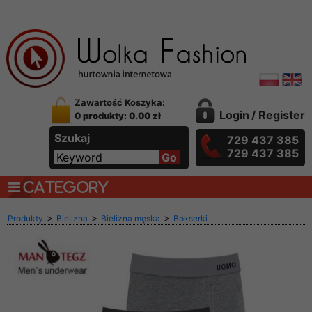
Zawartość Koszyka:
Login
/
Register
0 produkty: 0.00 zł
Szukaj
729 437 385
729 437 385
CATEGORY
>
>
>
Produkty
Bielizna
Bielizna męska
Bokserki