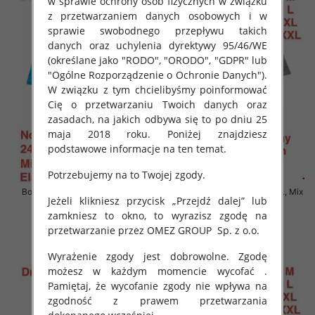
w sprawie ochrony osób fizycznych w związku
z przetwarzaniem danych osobowych i w
sprawie swobodnego przepływu takich
danych oraz uchylenia dyrektywy 95/46/WE
(określane jako "RODO", "ORODO", "GDPR" lub
"Ogólne Rozporządzenie o Ochronie Danych").
W związku z tym chcielibyśmy poinformować
Cię o przetwarzaniu Twoich danych oraz
zasadach, na jakich odbywa się to po dniu 25
maja 2018 roku. Poniżej znajdziesz
podstawowe informacje na ten temat.
Potrzebujemy na to Twojej zgody.
Bokserki męskie Roz M-2XL, Mix
Bokserki męskie Roz M-2XL, Mix
Jeżeli klikniesz przycisk „Przejdź dalej” lub
kolor Paczka 24 szt
kolor Paczka 24 szt
zamkniesz to okno, to wyrazisz zgodę na
6.90 zł
6.90 zł
przetwarzanie przez OMEZ GROUP
Sp. z o.o.
szczegóły
szczegóły
Wyrażenie zgody jest dobrowolne. Zgodę
możesz w każdym momencie wycofać .
Pamiętaj, że wycofanie zgody nie wpływa na
zgodność z prawem przetwarzania