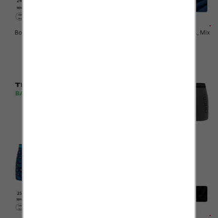
Bokserki męskie Roz M-3XL, Mix
Bokserki męskie Roz M-3XL, Mix
kolor Paczka 24 szt
kolor Paczka 24 szt
6.50 zł
6.50 zł
szczegóły
szczegóły