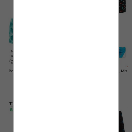
Bokserki męskie Roz M-3XL, Mix
Bokserki męskie Roz M-3XL, Mix
kolor Paczka 24 szt
kolor Paczka 24 szt
6.50 zł
6.50 zł
szczegóły
szczegóły