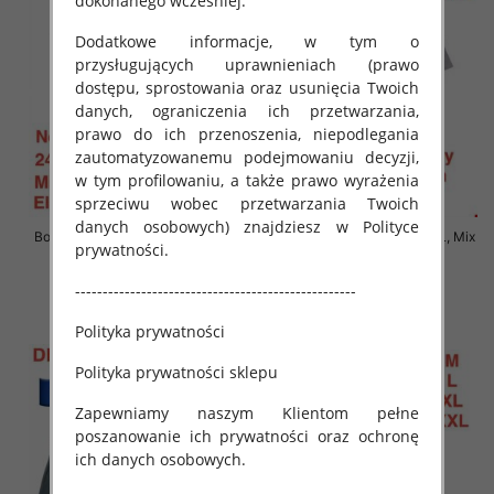
dokonanego wcześniej.
Dodatkowe informacje, w tym o
przysługujących uprawnieniach (prawo
dostępu, sprostowania oraz usunięcia Twoich
danych, ograniczenia ich przetwarzania,
prawo do ich przenoszenia, niepodlegania
zautomatyzowanemu podejmowaniu decyzji,
w tym profilowaniu, a także prawo wyrażenia
sprzeciwu wobec przetwarzania Twoich
danych osobowych) znajdziesz w Polityce
Bokserki męskie Roz M-2XL, Mix
Bokserki męskie Roz M-2XL, Mix
prywatności.
kolor Paczka 24 szt
kolor Paczka 24 szt
6.90 zł
6.90 zł
---------------------------------------------------
szczegóły
szczegóły
Polityka prywatności
Polityka prywatności sklepu
Zapewniamy naszym Klientom pełne
poszanowanie ich prywatności oraz ochronę
ich danych osobowych.