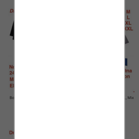
Bokserki męskie Roz M-2XL, Mix
Bokserki męskie Roz M-2XL, Mix
kolor Paczka 24 szt
kolor Paczka 24 szt
6.90 zł
6.90 zł
szczegóły
szczegóły