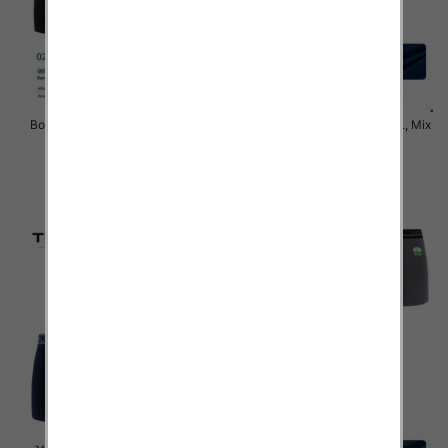
Bokserki męskie Roz M-3XL, Mix
Bokserki męskie Roz M-3XL, Mix
kolor Paczka 24 szt
kolor Paczka 24 szt
6.50 zł
6.50 zł
szczegóły
szczegóły