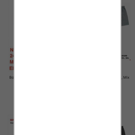
Bokserki męskie Roz M-2XL, Mix
Bokserki męskie Roz L-3XL, Mix
kolor Paczka 24 szt
kolor Paczka 24 szt
6.90 zł
6.50 zł
szczegóły
szczegóły