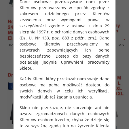
Dane osobowe przekazywane nam przez
Klientów przetwarzamy w sposób zgodny z
zakresem udzielonego przez Klientów
zezwolenia oraz wymogami prawa, w
szczególności zgodnie z ustawą z dnia 29
sierpnia 1997 r. o ochronie danych osobowych
(Dz. U. Nr 133, poz. 883 z późn. zm.). Dane
osobowe Klientów przechowujemy na
Bokserki męskie Roz M-2XL, Mix
Bokserki męskie Roz M-2XL, Mix
serwerach zapewniających ich pełne
kolor Paczka 24 szt
kolor Paczka 24 szt
bezpieczeństwo. Dostęp do bazy danych
6.90 zł
6.90 zł
posiadają jedynie uprawnieni pracownicy
szczegóły
szczegóły
Sklepu.
Każdy Klient, który przekazał nam swoje dane
osobowe ma pełną możliwość dostępu do
swoich danych w celu ich weryfikacji,
modyfikacji lub też żądania usunięcia.
Sklep nie przekazuje, nie sprzedaje ani nie
użycza zgromadzonych danych osobowych
Klientów osobom trzecim, chyba że dzieje się
to za wyraźną zgodą lub na życzenie Klienta