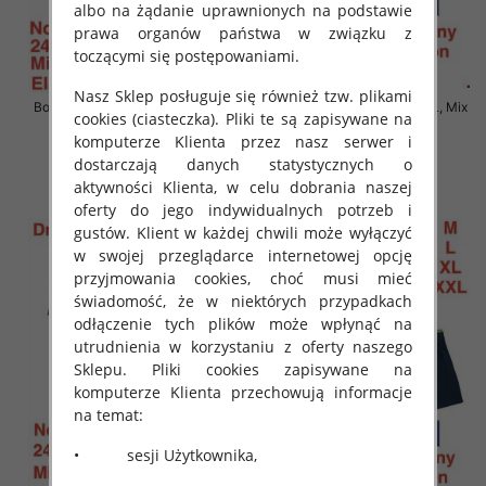
albo na żądanie uprawnionych na podstawie
prawa organów państwa w związku z
toczącymi się postępowaniami.
Nasz Sklep posługuje się również tzw. plikami
Bokserki męskie Roz M-2XL, Mix
Bokserki męskie Roz M-2XL, Mix
cookies (ciasteczka). Pliki te są zapisywane na
kolor Paczka 24 szt
kolor Paczka 24 szt
komputerze Klienta przez nasz serwer i
6.90 zł
6.90 zł
dostarczają danych statystycznych o
szczegóły
szczegóły
aktywności Klienta, w celu dobrania naszej
oferty do jego indywidualnych potrzeb i
gustów. Klient w każdej chwili może wyłączyć
w swojej przeglądarce internetowej opcję
przyjmowania cookies, choć musi mieć
świadomość, że w niektórych przypadkach
odłączenie tych plików może wpłynąć na
utrudnienia w korzystaniu z oferty naszego
Sklepu. Pliki cookies zapisywane na
komputerze Klienta przechowują informacje
na temat:
• sesji Użytkownika,