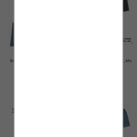
Bokserki męskie Roz L-2XL, Mix
Bokserki męskie Roz M-3XL, Mix
kolor Paczka 24 szt
kolor Paczka 24 szt
6.50 zł
6.50 zł
szczegóły
szczegóły