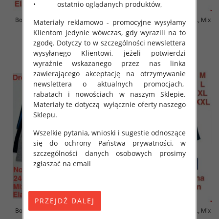
• ostatnio oglądanych produktów,
Bokserki męskie Roz M-2XL, Mix
Bokserki męskie Roz M-2XL, Mix
Materiały reklamowo - promocyjne wysyłamy
kolor Paczka 24 szt
kolor Paczka 24 szt
Klientom jedynie wówczas, gdy wyrazili na to
6.90 zł
6.90 zł
zgodę. Dotyczy to w szczególności newslettera
wysyłanego Klientowi, jeżeli potwierdzi
szczegóły
szczegóły
wyraźnie wskazanego przez nas linka
zawierającego akceptację na otrzymywanie
newslettera o aktualnych promocjach,
rabatach i nowościach w naszym Sklepie.
Materiały te dotyczą wyłącznie oferty naszego
Sklepu.
Wszelkie pytania, wnioski i sugestie odnoszące
się do ochrony Państwa prywatności, w
szczególności danych osobowych prosimy
zgłaszać na email
Bokserki męskie Roz M-2XL, Mix
Bokserki męskie Roz M-2XL, Mix
kolor Paczka 24 szt
kolor Paczka 24 szt