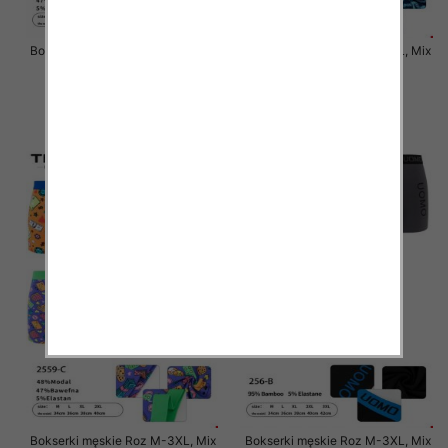
Bokserki męskie Roz M-3XL, Mix
Bokserki męskie Roz M-3XL, Mix
kolor Paczka 24 szt
kolor Paczka 24 szt
6.50 zł
6.50 zł
szczegóły
szczegóły
Bokserki męskie Roz M-3XL, Mix
Bokserki męskie Roz M-3XL, Mix