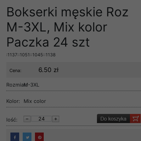
Bokserki męskie Roz
M-3XL, Mix kolor
Paczka 24 szt
:1137::1051::1045::1138
6.50 zł
Cena:
Rozmiar:
M-3XL
Kolor:
Mix color
lość: