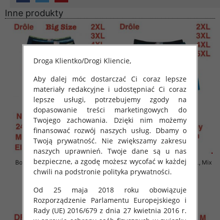
Inne produkty
Droga Klientko/Drogi Kliencie,
Aby dalej móc dostarczać Ci coraz lepsze
materiały redakcyjne i udostępniać Ci coraz
lepsze usługi, potrzebujemy zgody na
dopasowanie treści marketingowych do
Twojego zachowania. Dzięki nim możemy
finansować rozwój naszych usług. Dbamy o
Twoją prywatność. Nie zwiększamy zakresu
naszych uprawnień. Twoje dane są u nas
bezpieczne, a zgodę możesz wycofać w każdej
Bokserki męskie Roz M-2XL, Mix
Bokserki męskie Roz M-2XL, Mix
kolor Paczka 24 szt
kolor Paczka 24 szt
chwili na podstronie polityka prywatności.
7.50 zł
7.50 zł
Od 25 maja 2018 roku obowiązuje
szczegóły
szczegóły
Rozporządzenie Parlamentu Europejskiego i
Rady (UE) 2016/679 z dnia 27 kwietnia 2016 r.