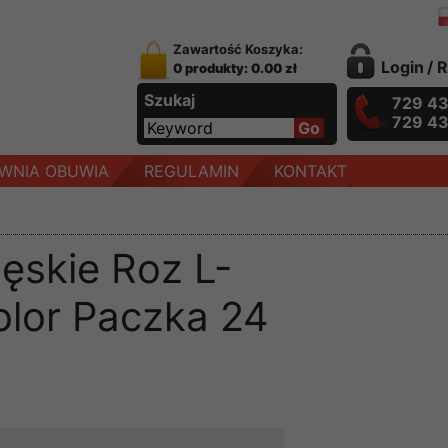
Zawartość Koszyka:
Login
/
R
0 produkty: 0.00 zł
Szukaj
729 4
729 4
WNIA OBUWIA
REGULAMIN
KONTAKT
ęskie Roz L-
olor Paczka 24