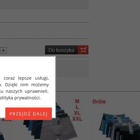
 coraz lepsze usługi,
a. Dzięki nim możemy
su naszych uprawnień.
lityka prywatności.
E) 2016/679 z dnia 27
 osobowych i w sprawie
jako "RODO", "ORODO",
my poinformować Cię o
ja 2018 roku. Poniżej