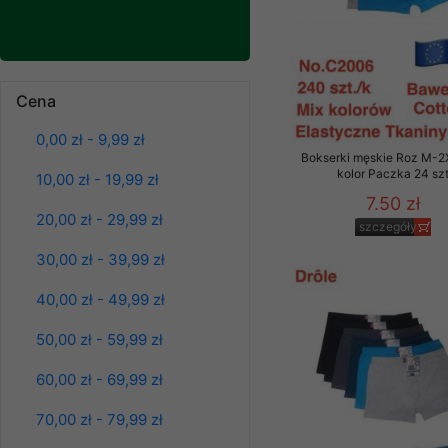
znajdziesz podstawowe
Potrzebujemy na to Two
Jeżeli klikniesz przyc
Cena
GROUP
Sp. z o.o.
Wyrażenie zgody jest 
0,00 zł - 9,99 zł
wpływa na zgodność z 
Bokserki męskie Roz M-2
kolor Paczka 24 sz
10,00 zł - 19,99 zł
Bluzy damskie Roz
Dodatkowe informacje,
L-3XL. 1 kolor.
7.50 zł
Paczka 10 szt
Twoich danych, ograni
20,00 zł - 29,99 zł
szczegóły
39.00 zł
podejmowaniu decyzji
30,00 zł - 39,99 zł
danych osobowych) znaj
szczegóły
-------------------------------
40,00 zł - 49,99 zł
Polityka prywatności
50,00 zł - 59,99 zł
Polityka prywatności s
60,00 zł - 69,99 zł
Zapewniamy naszym Kli
70,00 zł - 79,99 zł
Dane osobowe przekaz