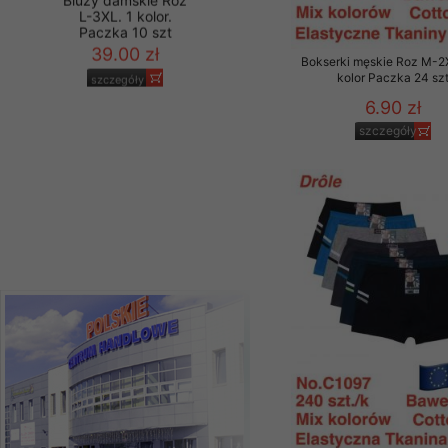
Materiały reklamowo -
szczególności newsle
Bokserki męskie Roz M-2
zawierającego akcept
Bluzy damskie Roz
kolor Paczka 24 sz
L-3XL. 1 kolor.
naszym Sklepie. Materi
Paczka 10 szt
6.90 zł
39.00 zł
Wszelkie pytania, wni
szczegóły
osobowych prosimy zgł
szczegóły