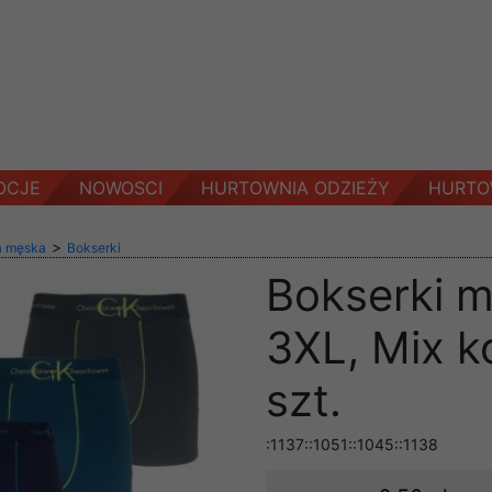
OCJE
NOWOSCI
HURTOWNIA ODZIEŻY
HURTO
>
a męska
Bokserki
Bokserki m
3XL, Mix k
szt.
:1137::1051::1045::1138