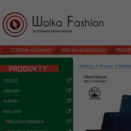
STRONA GŁÓWNA
WÓLKA KOSOWSKA
PROM
>
>
Produkty
Bielizna
Bielizn
PRODUKTY
ODZIEŻ
Bluzy damskie Roz
OBUWIE
L-3XL. 1 kolor.
Paczka 10 szt
KURTKI
54.00 zł
BIELIZNA
szczegóły
BIELIZNA DAMSKA