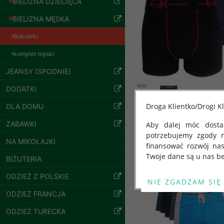
BIELIZNA DZIECIĘCA
BIELIZNA MĘSKA
Bokserki
komplet męski
JEANSY (SPODNIE)
DODATKI
Droga Klientko/Drogi Kl
DLA DOMU
Bluzy damskie Roz
ZABAWKI
Aby dalej móc dostar
L-3XL. 1 kolor.
potrzebujemy zgody 
Paczka 10 szt
Inne produkty
NA MIKOŁAJKI
finansować rozwój na
54.00 zł
Twoje dane są u nas be
BIŻUTERIA
szczegóły
Od 25 maja 2018 roku
ODZIEŻ Z POLSKIE
kwietnia 2016 r. w sp
ODZIEŻ FRANCJA
swobodnego przepływu
"GDPR" lub "Ogólne R
ODZIEŻ TURECKA
przetwarzaniu Twoich