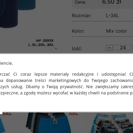
6.50 zł
Cena:
Rozmiar:
L-3XL
Kolor:
Mix color
lość:
iencie,
czać Ci coraz lepsze materiały redakcyjne i udostępniać Ci
na dopasowanie treści marketingowych do Twojego zachowani
szych usług. Dbamy o Twoją prywatność. Nie zwiększamy zakre
zpieczne, a zgodę możesz wycofać w każdej chwili na podstronie po
 obowiązuje Rozporządzenie Parlamentu Europejskiego i Rady (U
rawie ochrony osób fizycznych w związku z przetwarzaniem danych
 takich danych oraz uchylenia dyrektywy 95/46/WE (określane 
ozporządzenie o Ochronie Danych"). W związku z tym chcielibyś
 danych oraz zasadach, na jakich odbywa się to po dniu 25 ma