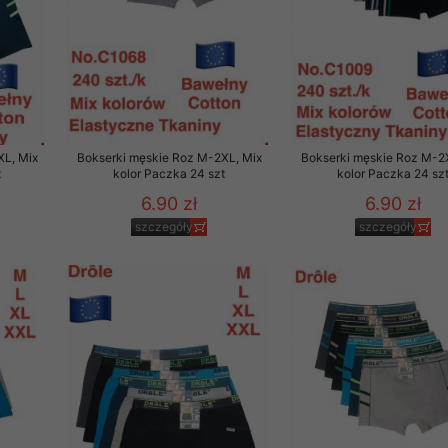
rzetwarzanie przez OMEZ
że wycofanie zgody nie
XL, Mix
Bokserki męskie Roz M-2XL, Mix
Bokserki męskie Roz M-2
t
kolor Paczka 24 szt
kolor Paczka 24 sz
towania oraz usunięcia
6.90 zł
6.90 zł
ania zautomatyzowanemu
szczegóły
szczegóły
 przetwarzania Twoich
ych osobowych.
sem udzielonego przez