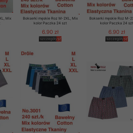
to zgodę. Dotyczy to w
anego przez nas linka
XL, Mix
Bokserki męskie Roz M-2XL, Mix
Bokserki męskie Roz M-2
batach i nowościach w
t
kolor Paczka 24 szt
kolor Paczka 24 sz
6.90 zł
6.90 zł
w szczególności danych
szczegóły
szczegóły