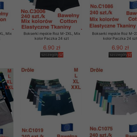
29 sierpnia 1997 r. o
entów przechowujemy na
ją jedynie uprawnieni
XL, Mix
Bokserki męskie Roz M-2XL, Mix
Bokserki męskie Roz M-2
o swoich danych w celu
t
kolor Paczka 24 szt
kolor Paczka 24 sz
6.90 zł
6.90 zł
ientów osobom trzecim,
szczegóły
szczegóły
awnionych na podstawie
ne na komputerze Klienta
brania naszej oferty do
zeglądarce internetowej
odłączenie tych plików
pisywane na komputerze