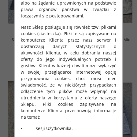
albo na żądanie uprawnionych na podstawie
prawa organów państwa w związku z
toczącymi się postępowaniami.
Nasz Sklep posługuje się również tzw. plikami
cookies (ciasteczka). Pliki te są zapisywane na
komputerze Klienta przez nasz serwer i
Szorty męska Roz M-4XL, Mix
Szorty męska Roz M-4XL, Mix
kolor Paczka 12 szt
kolor Paczka 12 szt
dostarczają danych statystycznych o
aktywności Klienta, w celu dobrania naszej
12.00 zł
12.00 zł
oferty do jego indywidualnych potrzeb i
szczegóły
szczegóły
gustów. Klient w każdej chwili może wyłączyć
w swojej przeglądarce internetowej opcję
przyjmowania cookies, choć musi mieć
świadomość, że w niektórych przypadkach
odłączenie tych plików może wpłynąć na
utrudnienia w korzystaniu z oferty naszego
Sklepu. Pliki cookies zapisywane na
komputerze Klienta przechowują informacje
na temat:
• sesji Użytkownika,