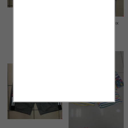
Spodenki męskie 2002 MIX
Spodenki męskie 2001 MIX
KOLOR M-4XL
KOLOR M-4XL
12.00 zł
12.00 zł
szczegóły
szczegóły