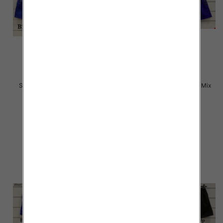
Szorty męska Roz M-3XL, Mix
Szorty męska Roz M-3XL, Mix
kolor Paczka 20 szt
kolor Paczka 20 szt
17.00 zł
17.00 zł
szczegóły
szczegóły