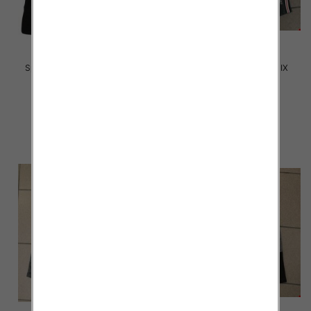
Spodenki męskie 057 Mix kolor
Spodenki męskie 2028 MIX
M-2XL
KOLOR M-2XL
30.00 zł
17.00 zł
szczegóły
szczegóły