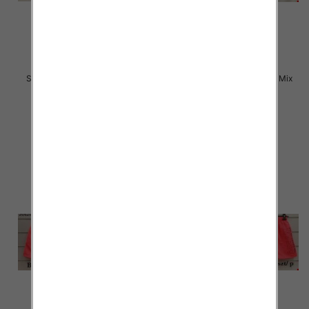
Szorty męska Roz M-3XL, Mix
Szorty męska Roz M-3XL, Mix
kolor Paczka 20 szt
kolor Paczka 20 szt
17.00 zł
15.00 zł
szczegóły
szczegóły