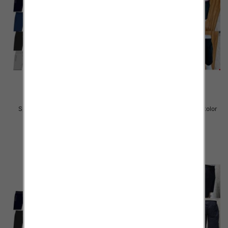
Spodenki męskie 061 Mix kolor
Spodenki męskie 060 Mix kolor
M-2XL
3XL-6XL
29.00 zł
30.00 zł
szczegóły
szczegóły