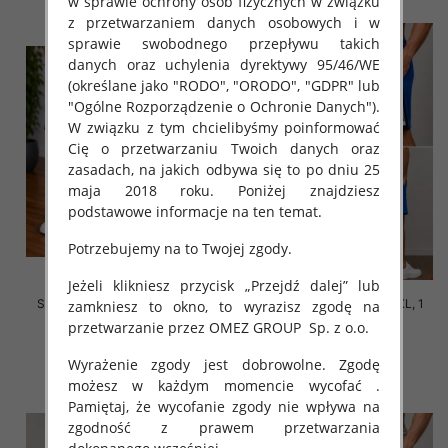
w sprawie ochrony osób fizycznych w związku
z przetwarzaniem danych osobowych i w
sprawie swobodnego przepływu takich
danych oraz uchylenia dyrektywy 95/46/WE
(określane jako "RODO", "ORODO", "GDPR" lub
"Ogólne Rozporządzenie o Ochronie Danych").
W związku z tym chcielibyśmy poinformować
Cię o przetwarzaniu Twoich danych oraz
zasadach, na jakich odbywa się to po dniu 25
maja 2018 roku. Poniżej znajdziesz
podstawowe informacje na ten temat.
Potrzebujemy na to Twojej zgody.
Jeżeli klikniesz przycisk „Przejdź dalej” lub
Spodenki męska Roz M-2XL, 1
Spodenki męska Roz M-2XL, 1
zamkniesz to okno, to wyrazisz zgodę na
Kolor Paczka 12 szt
Kolor Paczka 12 szt
przetwarzanie przez OMEZ GROUP
Sp. z o.o.
30.00 zł
30.00 zł
Wyrażenie zgody jest dobrowolne. Zgodę
szczegóły
szczegóły
możesz w każdym momencie wycofać .
Pamiętaj, że wycofanie zgody nie wpływa na
zgodność z prawem przetwarzania