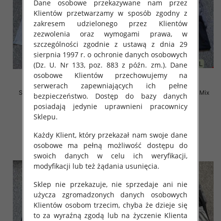
Dane osobowe przekazywane nam przez
Klientów przetwarzamy w sposób zgodny z
zakresem udzielonego przez Klientów
zezwolenia oraz wymogami prawa, w
szczególności zgodnie z ustawą z dnia 29
sierpnia 1997 r. o ochronie danych osobowych
(Dz. U. Nr 133, poz. 883 z późn. zm.). Dane
osobowe Klientów przechowujemy na
serwerach zapewniających ich pełne
Szorty męska Roz M-4XL, Mix
Szorty męska Roz M-4XL, Mix
bezpieczeństwo. Dostęp do bazy danych
kolor Paczka 12 szt
kolor Paczka 12 szt
posiadają jedynie uprawnieni pracownicy
12.00 zł
12.00 zł
Sklepu.
szczegóły
szczegóły
Każdy Klient, który przekazał nam swoje dane
osobowe ma pełną możliwość dostępu do
swoich danych w celu ich weryfikacji,
modyfikacji lub też żądania usunięcia.
Sklep nie przekazuje, nie sprzedaje ani nie
użycza zgromadzonych danych osobowych
Klientów osobom trzecim, chyba że dzieje się
to za wyraźną zgodą lub na życzenie Klienta