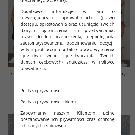
dokonanego wcześniej.
Dodatkowe informacje, w tym o
przysługujących uprawnieniach (prawo
dostępu, sprostowania oraz usunięcia Twoich
danych, ograniczenia ich przetwarzania,
prawo do ich przenoszenia, niepodlegania
zautomatyzowanemu podejmowaniu decyzji,
w tym profilowaniu, a także prawo wyrażenia
sprzeciwu wobec przetwarzania Twoich
danych osobowych) znajdziesz w Polityce
prywatności.
Spodenki męska Roz M-2XL, 1
Spodenki męska Roz M-2XL, 1
---------------------------------------------------
Kolor Paczka 12 szt
Kolor Paczka 12 szt
30.00 zł
30.00 zł
Polityka prywatności
szczegóły
szczegóły
Polityka prywatności sklepu
Zapewniamy naszym Klientom pełne
poszanowanie ich prywatności oraz ochronę
ich danych osobowych.