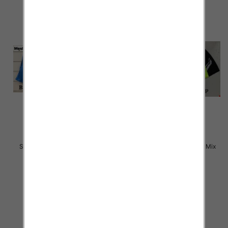
Szorty męska Roz M-3XL, Mix
Szorty męska Roz M-3XL, Mix
kolor Paczka 20 szt
kolor Paczka 25 szt
17.00 zł
15.00 zł
szczegóły
szczegóły