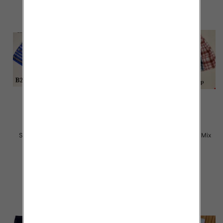
Szorty męska Roz M-3XL, Mix
Szorty męska Roz M-3XL, Mix
kolor Paczka 25 szt
kolor Paczka 20 szt
12.00 zł
11.00 zł
szczegóły
szczegóły