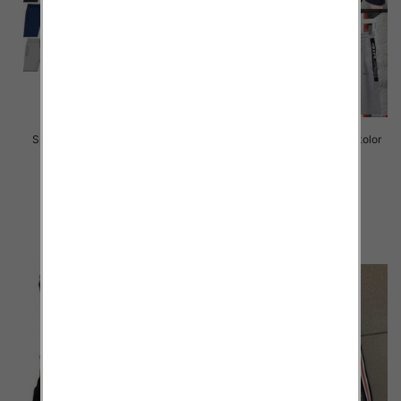
Spodenki męskie 059 Mix kolor
Spodenki męskie 058 Mix kolor
3XL-6XL
M-2XL
30.00 zł
30.00 zł
szczegóły
szczegóły