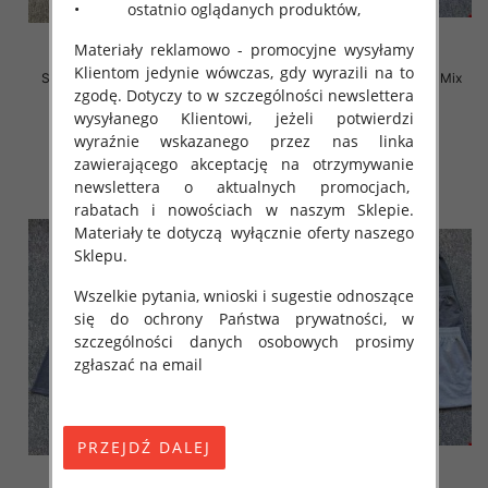
• ostatnio oglądanych produktów,
Materiały reklamowo - promocyjne wysyłamy
Klientom jedynie wówczas, gdy wyrazili na to
Szorty męska Roz M-4XL, Mix
Szorty męska Roz M-4XL, Mix
zgodę. Dotyczy to w szczególności newslettera
kolor Paczka 12 szt
kolor Paczka 12 szt
wysyłanego Klientowi, jeżeli potwierdzi
12.00 zł
12.00 zł
wyraźnie wskazanego przez nas linka
szczegóły
szczegóły
zawierającego akceptację na otrzymywanie
newslettera o aktualnych promocjach,
rabatach i nowościach w naszym Sklepie.
Materiały te dotyczą wyłącznie oferty naszego
Sklepu.
Wszelkie pytania, wnioski i sugestie odnoszące
się do ochrony Państwa prywatności, w
szczególności danych osobowych prosimy
zgłaszać na email