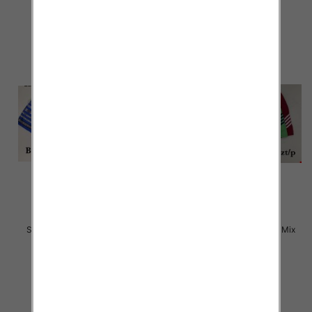
szczegóły
szczegóły
Szorty męska Roz M-3XL, Mix
Szorty męska Roz M-3XL, Mix
kolor Paczka 25 szt
kolor Paczka 25 szt
12.00 zł
12.00 zł
szczegóły
szczegóły