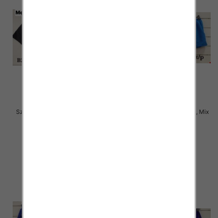
Szorty męska Roz 4XL-8XL, Mix
Szorty męska Roz 4XL-8XL, Mix
kolor Paczka 20 szt
kolor Paczka 20 szt
15.00 zł
15.00 zł
szczegóły
szczegóły