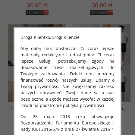
30.00 zł
30.00 zł
szczegóły
szczegóły
Droga Klientko/Drogi Kliencie,
Aby dalej móc dostarczać Ci coraz lepsze
materiały redakcyjne i udostępniać Ci coraz
lepsze usługi, potrzebujemy zgody na
dopasowanie treści marketingowych do
Twojego zachowania. Dzięki nim możemy
finansować rozwój naszych usług. Dbamy o
Twoją prywatność. Nie zwiększamy zakresu
naszych uprawnień. Twoje dane są u nas
bezpieczne, a zgodę możesz wycofać w każdej
chwili na podstronie polityka prywatności.
Spodenki męska Roz M-2XL, 1
Spodenki męska Roz M-2XL, 1
Kolor Paczka 12 szt
Kolor Paczka 12 szt
Od 25 maja 2018 roku obowiązuje
30.00 zł
30.00 zł
Rozporządzenie Parlamentu Europejskiego i
Rady (UE) 2016/679 z dnia 27 kwietnia 2016 r.
szczegóły
szczegóły