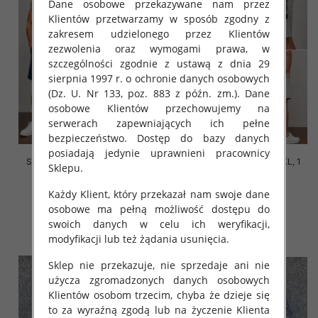
Dane osobowe przekazywane nam przez
Klientów przetwarzamy w sposób zgodny z
zakresem udzielonego przez Klientów
zezwolenia oraz wymogami prawa, w
szczególności zgodnie z ustawą z dnia 29
sierpnia 1997 r. o ochronie danych osobowych
(Dz. U. Nr 133, poz. 883 z późn. zm.). Dane
osobowe Klientów przechowujemy na
serwerach zapewniających ich pełne
bezpieczeństwo. Dostęp do bazy danych
posiadają jedynie uprawnieni pracownicy
Spodenki męska Roz M-2XL, 1
Spodenki męska Roz M-2XL, 1
Sklepu.
Kolor Paczka 12 szt
Kolor Paczka 12 szt
30.00 zł
30.00 zł
Każdy Klient, który przekazał nam swoje dane
osobowe ma pełną możliwość dostępu do
szczegóły
szczegóły
swoich danych w celu ich weryfikacji,
modyfikacji lub też żądania usunięcia.
Sklep nie przekazuje, nie sprzedaje ani nie
użycza zgromadzonych danych osobowych
Klientów osobom trzecim, chyba że dzieje się
to za wyraźną zgodą lub na życzenie Klienta