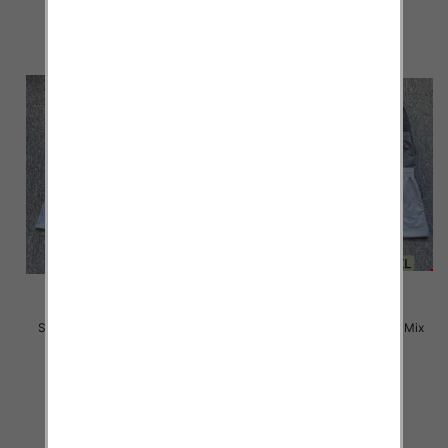
szczegóły
szczegóły
Szorty męska Roz M-3XL, Mix
Szorty męska Roz M-3XL, Mix
kolor Paczka 12 szt
kolor Paczka 12 szt
12.00 zł
12.00 zł
szczegóły
szczegóły