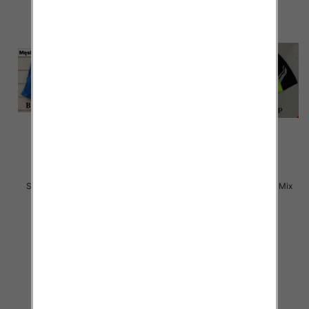
Szorty męska Roz M-3XL, Mix
Szorty męska Roz M-3XL, Mix
kolor Paczka 20 szt
kolor Paczka 25 szt
17.00 zł
15.00 zł
szczegóły
szczegóły