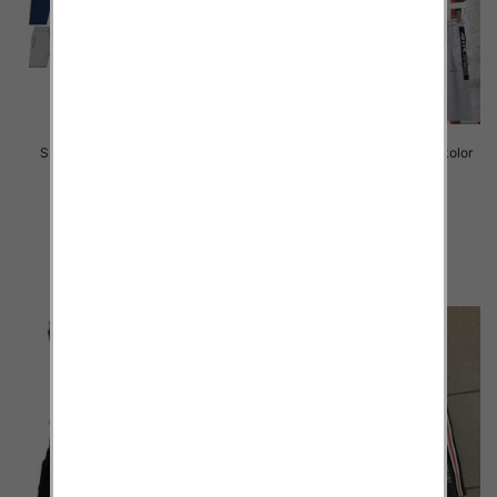
Spodenki męskie 059 Mix kolor
Spodenki męskie 058 Mix kolor
3XL-6XL
M-2XL
30.00 zł
30.00 zł
szczegóły
szczegóły