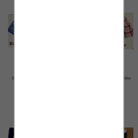
Szorty męska Roz M-3XL, Mix
Szorty męska Roz M-3XL, Mix
kolor Paczka 25 szt
kolor Paczka 20 szt
12.00 zł
11.00 zł
szczegóły
szczegóły