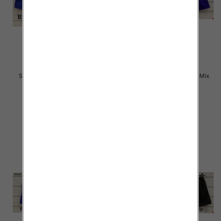
Szorty męska Roz M-3XL, Mix
Szorty męska Roz M-3XL, Mix
kolor Paczka 20 szt
kolor Paczka 20 szt
17.00 zł
17.00 zł
szczegóły
szczegóły