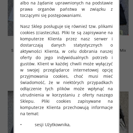
albo na żądanie uprawnionych na podstawie
prawa organów państwa w związku z
toczącymi się postępowaniami.
Nasz Sklep posługuje się również tzw. plikami
cookies (ciasteczka). Pliki te są zapisywane na
komputerze Klienta przez nasz serwer i
dostarczają danych statystycznych o
Szorty męska Roz M-4XL, Mix
Szorty męska Roz M-4XL, Mix
aktywności Klienta, w celu dobrania naszej
kolor Paczka 12 szt
kolor Paczka 12 szt
oferty do jego indywidualnych potrzeb i
12.00 zł
12.00 zł
gustów. Klient w każdej chwili może wyłączyć
w swojej przeglądarce internetowej opcję
szczegóły
szczegóły
przyjmowania cookies, choć musi mieć
świadomość, że w niektórych przypadkach
odłączenie tych plików może wpłynąć na
utrudnienia w korzystaniu z oferty naszego
Sklepu. Pliki cookies zapisywane na
komputerze Klienta przechowują informacje
na temat:
• sesji Użytkownika,