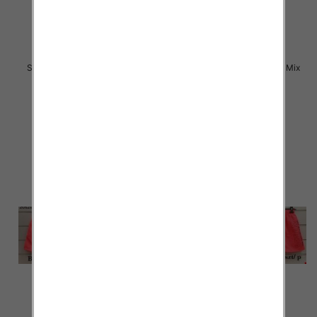
Szorty męska Roz M-3XL, Mix
Szorty męska Roz M-3XL, Mix
kolor Paczka 20 szt
kolor Paczka 20 szt
17.00 zł
15.00 zł
szczegóły
szczegóły