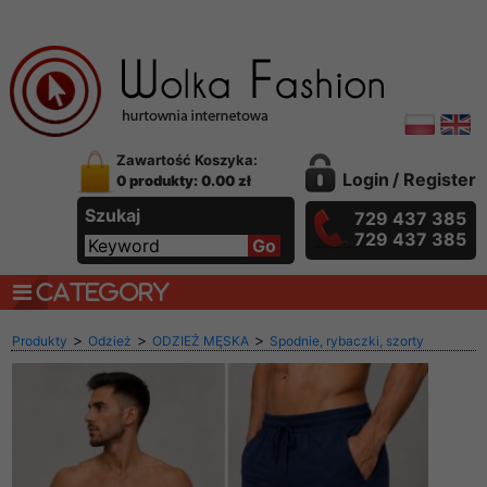
Zawartość Koszyka:
Login
/
Register
0 produkty: 0.00 zł
Szukaj
729 437 385
729 437 385
CATEGORY
>
>
>
Produkty
Odzież
ODZIEŻ MĘSKA
Spodnie, rybaczki, szorty