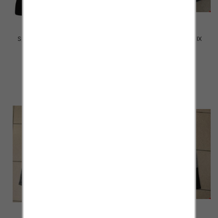
Spodenki męskie 057 Mix kolor
Spodenki męskie 2028 MIX
M-2XL
KOLOR M-2XL
30.00 zł
17.00 zł
szczegóły
szczegóły