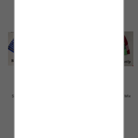
Szorty męska Roz M-3XL, Mix
Szorty męska Roz M-3XL, Mix
kolor Paczka 25 szt
kolor Paczka 25 szt
12.00 zł
12.00 zł
szczegóły
szczegóły