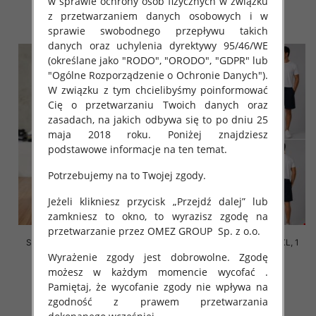
w sprawie ochrony osób fizycznych w związku
z przetwarzaniem danych osobowych i w
szczegóły
szczegóły
sprawie swobodnego przepływu takich
danych oraz uchylenia dyrektywy 95/46/WE
(określane jako "RODO", "ORODO", "GDPR" lub
"Ogólne Rozporządzenie o Ochronie Danych").
W związku z tym chcielibyśmy poinformować
Cię o przetwarzaniu Twoich danych oraz
zasadach, na jakich odbywa się to po dniu 25
maja 2018 roku. Poniżej znajdziesz
podstawowe informacje na ten temat.
Potrzebujemy na to Twojej zgody.
Jeżeli klikniesz przycisk „Przejdź dalej” lub
zamkniesz to okno, to wyrazisz zgodę na
przetwarzanie przez OMEZ GROUP
Sp. z o.o.
Spodenki męska Roz M-2XL, 1
Spodenki męska Roz M-2XL, 1
Kolor Paczka 12 szt
Kolor Paczka 12 szt
Wyrażenie zgody jest dobrowolne. Zgodę
możesz w każdym momencie wycofać .
30.00 zł
30.00 zł
Pamiętaj, że wycofanie zgody nie wpływa na
szczegóły
szczegóły
zgodność z prawem przetwarzania