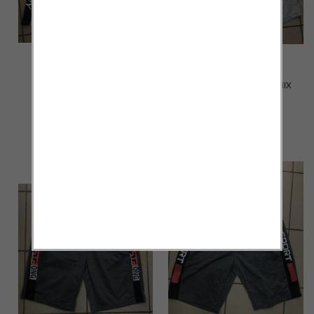
Spodenki męskie 2004 MIX
Spodenki męskie 2003 MIX
KOLOR M-4XL
KOLOR M-4XL
12.00 zł
12.00 zł
szczegóły
szczegóły