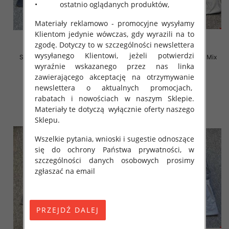
• ostatnio oglądanych produktów,
Materiały reklamowo - promocyjne wysyłamy
Klientom jedynie wówczas, gdy wyrazili na to
zgodę. Dotyczy to w szczególności newslettera
wysyłanego Klientowi, jeżeli potwierdzi
Szorty męska Roz M-4XL, Mix
Szorty męska Roz M-4XL, Mix
kolor Paczka 12 szt
kolor Paczka 12 szt
wyraźnie wskazanego przez nas linka
zawierającego akceptację na otrzymywanie
12.00 zł
12.00 zł
newslettera o aktualnych promocjach,
szczegóły
szczegóły
rabatach i nowościach w naszym Sklepie.
Materiały te dotyczą wyłącznie oferty naszego
Sklepu.
Wszelkie pytania, wnioski i sugestie odnoszące
się do ochrony Państwa prywatności, w
szczególności danych osobowych prosimy
zgłaszać na email