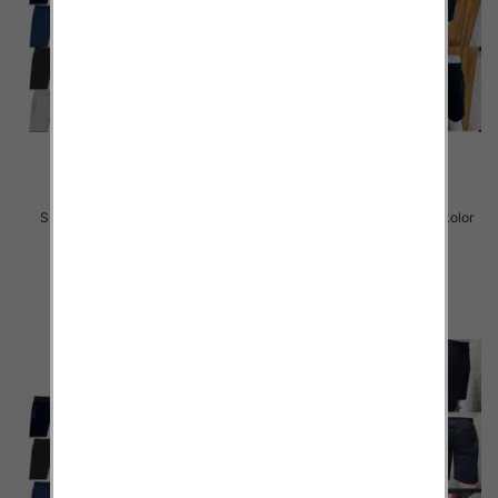
Spodenki męskie 061 Mix kolor
Spodenki męskie 060 Mix kolor
M-2XL
3XL-6XL
29.00 zł
30.00 zł
szczegóły
szczegóły