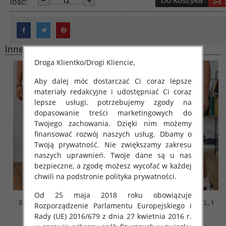
lość:
Inne produkty
Droga Klientko/Drogi Kliencie,
Aby dalej móc dostarczać Ci coraz lepsze
materiały redakcyjne i udostępniać Ci coraz
lepsze usługi, potrzebujemy zgody na
dopasowanie treści marketingowych do
Twojego zachowania. Dzięki nim możemy
finansować rozwój naszych usług. Dbamy o
Twoją prywatność. Nie zwiększamy zakresu
naszych uprawnień. Twoje dane są u nas
bezpieczne, a zgodę możesz wycofać w każdej
chwili na podstronie polityka prywatności.
Od 25 maja 2018 roku obowiązuje
Spodenki męska Roz M-2XL, 1
Spodenki męska Roz M-2XL, 1
Rozporządzenie Parlamentu Europejskiego i
Kolor Paczka 12 szt
Kolor Paczka 12 szt
Rady (UE) 2016/679 z dnia 27 kwietnia 2016 r.
30.00 zł
30.00 zł