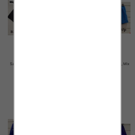
Szorty męska Roz 4XL-8XL, Mix
Szorty męska Roz 4XL-8XL, Mix
kolor Paczka 20 szt
kolor Paczka 20 szt
15.00 zł
15.00 zł
szczegóły
szczegóły