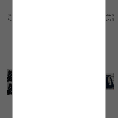
Szorty damskie (Włoskie produkt)
Szorty damskie (Włoskie produkt)
Roz Standard, Mix Kolor Paczka 5
Roz Standard, Mix Kolor Paczka 5
szt
szt
43.00 zł
42.00 zł
szczegóły
szczegóły