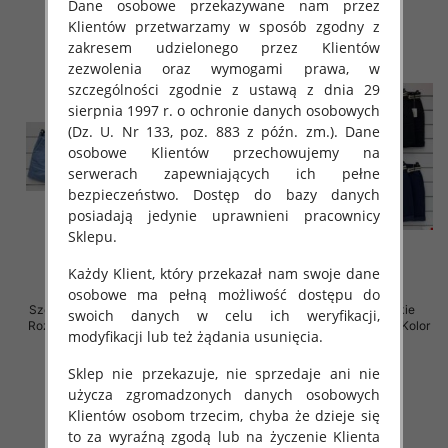
Dane osobowe przekazywane nam przez
Klientów przetwarzamy w sposób zgodny z
zakresem udzielonego przez Klientów
zezwolenia oraz wymogami prawa, w
szczególności zgodnie z ustawą z dnia 29
sierpnia 1997 r. o ochronie danych osobowych
(Dz. U. Nr 133, poz. 883 z późn. zm.). Dane
osobowe Klientów przechowujemy na
serwerach zapewniających ich pełne
bezpieczeństwo. Dostęp do bazy danych
posiadają jedynie uprawnieni pracownicy
Sklepu.
Każdy Klient, który przekazał nam swoje dane
osobowe ma pełną możliwość dostępu do
Szorty damskie (Włoskie produkt)
Spodenki damskie (Włoskie
swoich danych w celu ich weryfikacji,
Roz Standard, Mix Kolor Paczka 5
produkt) Roz Standard, Mix Kolor
modyfikacji lub też żądania usunięcia.
szt
Paczka 5 szt
36.00 zł
38.00 zł
Sklep nie przekazuje, nie sprzedaje ani nie
użycza zgromadzonych danych osobowych
szczegóły
szczegóły
Klientów osobom trzecim, chyba że dzieje się
to za wyraźną zgodą lub na życzenie Klienta