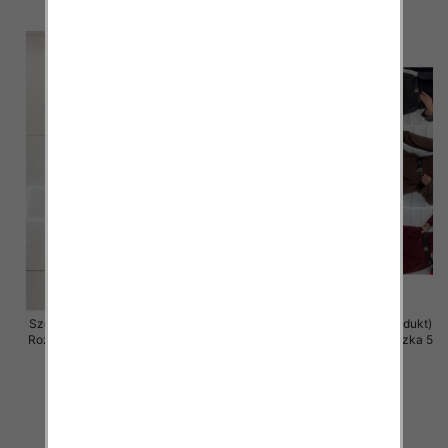
szczegóły
szczegóły
Szorty damskie (Włoskie produkt)
Szorty damskie (Włoskie produkt)
Roz Standard, Mix Kolor Paczka 5
Roz Standard, Mix Kolor Paczka 5
szt
szt
49.00 zł
42.00 zł
szczegóły
szczegóły