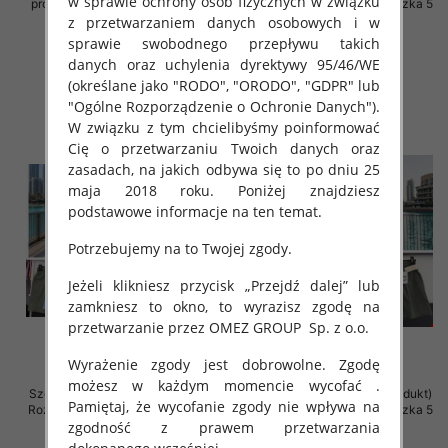
w sprawie ochrony osób fizycznych w związku
produkt) Roz Standard, Mix Kolor
Roz Standard, Mix Kolor Paczka 5
Paczka 5 szt
szt
z przetwarzaniem danych osobowych i w
sprawie swobodnego przepływu takich
42.00 zł
42.00 zł
danych oraz uchylenia dyrektywy 95/46/WE
szczegóły
szczegóły
(określane jako "RODO", "ORODO", "GDPR" lub
"Ogólne Rozporządzenie o Ochronie Danych").
W związku z tym chcielibyśmy poinformować
Cię o przetwarzaniu Twoich danych oraz
zasadach, na jakich odbywa się to po dniu 25
maja 2018 roku. Poniżej znajdziesz
podstawowe informacje na ten temat.
Potrzebujemy na to Twojej zgody.
Jeżeli klikniesz przycisk „Przejdź dalej” lub
zamkniesz to okno, to wyrazisz zgodę na
przetwarzanie przez OMEZ GROUP
Sp. z o.o.
Wyrażenie zgody jest dobrowolne. Zgodę
możesz w każdym momencie wycofać .
Szorty damskie (Włoskie produkt)
Szorty damskie (Włoskie produkt)
Pamiętaj, że wycofanie zgody nie wpływa na
Roz Standard, Mix Kolor Paczka 5
Roz Standard, Mix Kolor Paczka 5
zgodność z prawem przetwarzania
szt
szt