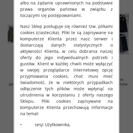
albo na żądanie uprawnionych na podstawie
prawa organów państwa w związku z
toczącymi się postępowaniami.
Nasz Sklep posługuje się również tzw. plikami
cookies (ciasteczka). Pliki te są zapisywane na
komputerze Klienta przez nasz serwer i
dostarczają danych statystycznych o
aktywności Klienta, w celu dobrania naszej
oferty do jego indywidualnych potrzeb i
gustów. Klient w każdej chwili może wyłączyć
w swojej przeglądarce internetowej opcję
przyjmowania cookies, choć musi mieć
Spodenki damskie (Włoskie
Spodenki damskie (Włoskie
świadomość, że w niektórych przypadkach
produkt) Roz Standard, Mix Kolor
produkt) Roz Standard, Mix Kolor
odłączenie tych plików może wpłynąć na
Paczka 5 szt
Paczka 5 szt
utrudnienia w korzystaniu z oferty naszego
40.00 zł
40.00 zł
Sklepu. Pliki cookies zapisywane na
szczegóły
szczegóły
komputerze Klienta przechowują informacje
na temat:
• sesji Użytkownika,