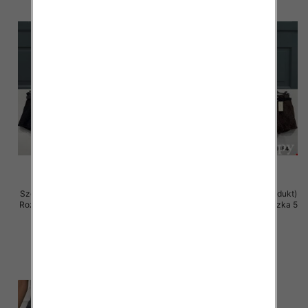
Szorty damskie (Włoskie produkt)
Szorty damskie (Włoskie produkt)
Roz Standard, Mix Kolor Paczka 5
Roz Standard, Mix Kolor Paczka 5
szt
szt
42.00 zł
39.00 zł
szczegóły
szczegóły