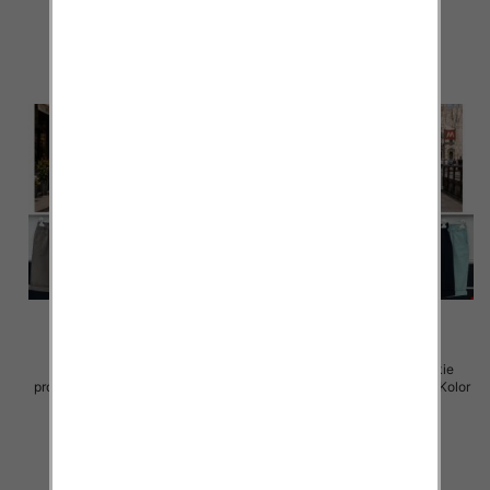
szczegóły
szczegóły
Rybaczki damskie (Włoskie
Rybaczki damskie (Włoskie
produkt) Roz Standard, Mix Kolor
produkt) Roz Standard, Mix Kolor
Paczka 5 szt
Paczka 5 szt
39.00 zł
35.00 zł
szczegóły
szczegóły