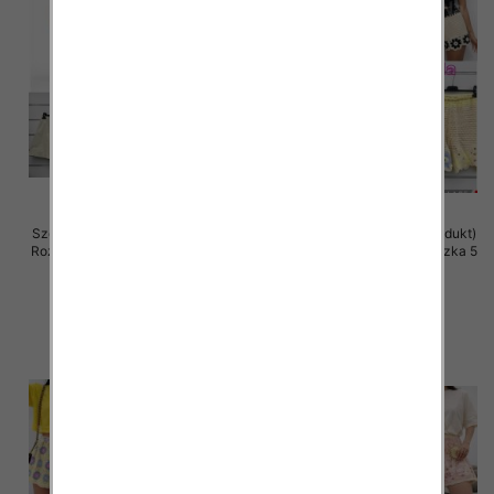
Szorty damskie (Włoskie produkt)
Szorty damskie (Włoskie produkt)
Roz Standard, Mix Kolor Paczka 5
Roz Standard, Mix Kolor Paczka 5
szt
szt
36.00 zł
42.00 zł
szczegóły
szczegóły