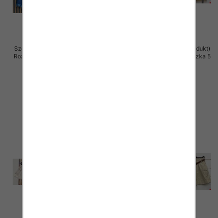
Szorty damskie (Włoskie produkt)
Szorty damskie (Włoskie produkt)
Roz Standard, Mix Kolor Paczka 5
Roz Standard, Mix Kolor Paczka 5
szt
szt
37.00 zł
38.00 zł
szczegóły
szczegóły