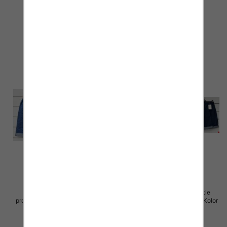
szt
Paczka 5 szt
39.00 zł
37.00 zł
szczegóły
szczegóły
Spodenki damskie (Włoskie
Spodenki damskie (Włoskie
produkt) Roz Standard, Mix Kolor
produkt) Roz Standard, Mix Kolor
Paczka 5 szt
Paczka 5 szt
37.00 zł
39.00 zł