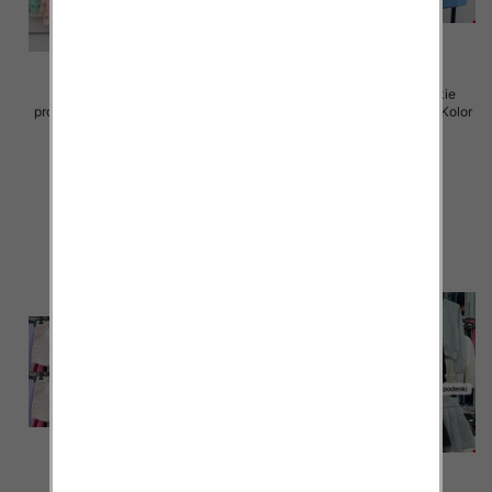
Spodenki damskie (Włoskie
Spodenki damskie (Włoskie
produkt) Roz Standard, Mix Kolor
produkt) Roz Standard, Mix Kolor
Paczka 5 szt
Paczka 5 szt
42.00 zł
42.00 zł
szczegóły
szczegóły