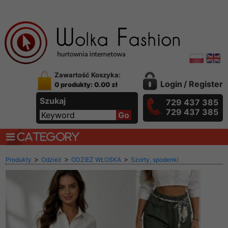
Zawartość Koszyka:
Login
/
Register
0 produkty: 0.00 zł
Szukaj
729 437 385
729 437 385
CATEGORY
>
>
>
Produkty
Odzież
ODZIEŻ WŁOSKA
Szorty, spodenki