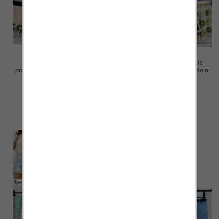
Spodenki damskie (Włoskie
Spodenki damskie (Włoskie
produkt) Roz Standard, Mix Kolor
produkt) Roz Standard, Mix Kolor
Paczka 5 szt
Paczka 5 szt
42.00 zł
42.00 zł
szczegóły
szczegóły