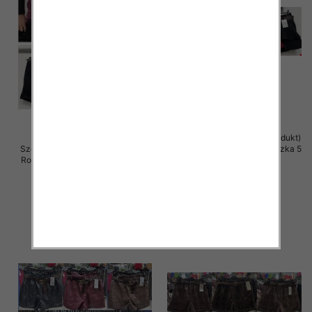
Szorty damskie (Włoskie produkt)
Szorty damskie (Włoskie produkt)
Roz Standard, Mix Kolor Paczka 5
Roz S-XL, Mix Kolor Paczka 5 szt
szt
39.00 zł
39.00 zł
szczegóły
szczegóły