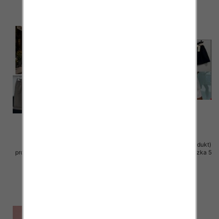
Rybaczki damskie (Włoskie
Szorty damskie (Włoskie produkt)
produkt) Roz Standard, Mix Kolor
Roz Standard, Mix Kolor Paczka 5
Paczka 5 szt
szt
35.00 zł
42.00 zł
szczegóły
szczegóły