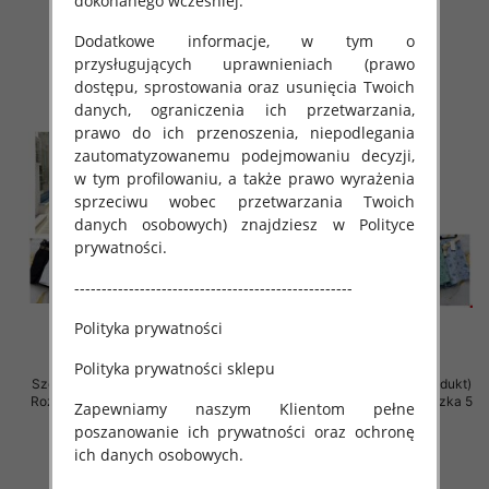
dokonanego wcześniej.
33.00 zł
28.00 zł
szczegóły
szczegóły
Dodatkowe informacje, w tym o
przysługujących uprawnieniach (prawo
dostępu, sprostowania oraz usunięcia Twoich
danych, ograniczenia ich przetwarzania,
prawo do ich przenoszenia, niepodlegania
zautomatyzowanemu podejmowaniu decyzji,
w tym profilowaniu, a także prawo wyrażenia
sprzeciwu wobec przetwarzania Twoich
danych osobowych) znajdziesz w Polityce
prywatności.
---------------------------------------------------
Polityka prywatności
Polityka prywatności sklepu
Szorty damskie (Włoskie produkt)
Szorty damskie (Włoskie produkt)
Roz Standard, Mix Kolor Paczka 5
Roz Standard, Mix Kolor Paczka 5
Zapewniamy naszym Klientom pełne
szt
szt
poszanowanie ich prywatności oraz ochronę
39.00 zł
39.00 zł
ich danych osobowych.
szczegóły
szczegóły