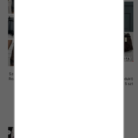
Szorty damskie (Włoskie produkt)
Roz Standard, Mix Kolor Paczka 5
Szorty damskie (Włoskie produkt)
szt
Roz S-XL, Mix Kolor Paczka 5 szt
39.00 zł
42.00 zł
szczegóły
szczegóły