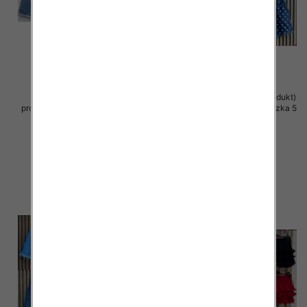
Spodenki damskie (Włoskie
Szorty damskie (Włoskie produkt)
produkt) Roz Standard, Mix Kolor
Roz Standard, Mix Kolor Paczka 5
Paczka 5 szt
szt
44.00 zł
39.00 zł
szczegóły
szczegóły