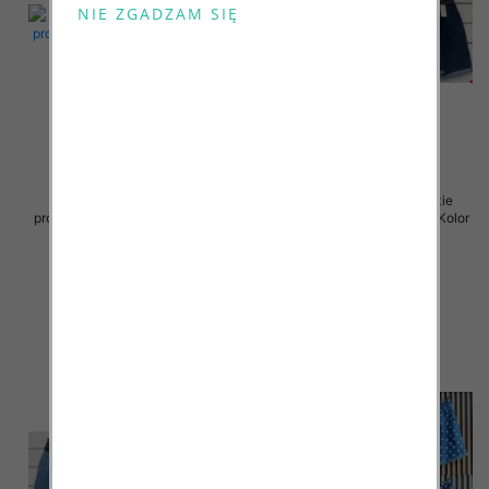
Spodenki damskie (Włoskie
Spodenki damskie (Włoskie
produkt) Roz Standard, Mix Kolor
produkt) Roz Standard, Mix Kolor
Paczka 5 szt
Paczka 5 szt
42.00 zł
44.00 zł
szczegóły
szczegóły