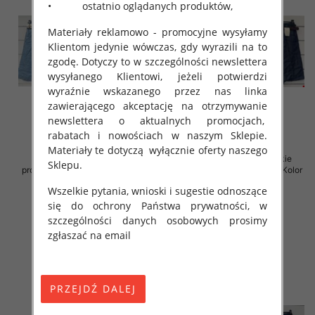
• ostatnio oglądanych produktów,
Materiały reklamowo - promocyjne wysyłamy
Klientom jedynie wówczas, gdy wyrazili na to
zgodę. Dotyczy to w szczególności newslettera
wysyłanego Klientowi, jeżeli potwierdzi
wyraźnie wskazanego przez nas linka
zawierającego akceptację na otrzymywanie
newslettera o aktualnych promocjach,
rabatach i nowościach w naszym Sklepie.
Materiały te dotyczą wyłącznie oferty naszego
Spodenki damskie (Włoskie
Spodenki damskie (Włoskie
Sklepu.
produkt) Roz Standard, Mix Kolor
produkt) Roz Standard, Mix Kolor
Paczka 5 szt
Paczka 5 szt
Wszelkie pytania, wnioski i sugestie odnoszące
42.00 zł
42.00 zł
się do ochrony Państwa prywatności, w
szczegóły
szczegóły
szczególności danych osobowych prosimy
zgłaszać na email