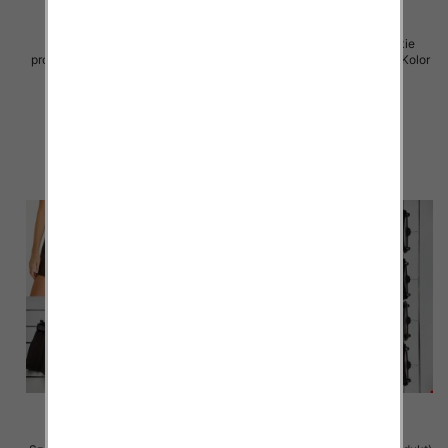
Spodenki damskie (Włoskie
Spodenki damskie (Włoskie
produkt) Roz Standard, Mix Kolor
produkt) Roz Standard, Mix Kolor
Paczka 5 szt
Paczka 5 szt
47.00 zł
79.00 zł
szczegóły
szczegóły