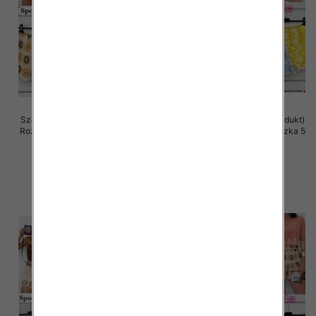
Szorty damskie (Włoskie produkt)
Szorty damskie (Włoskie produkt)
Roz Standard, Mix Kolor Paczka 5
Roz Standard, Mix Kolor Paczka 5
szt
szt
42.00 zł
42.00 zł
szczegóły
szczegóły