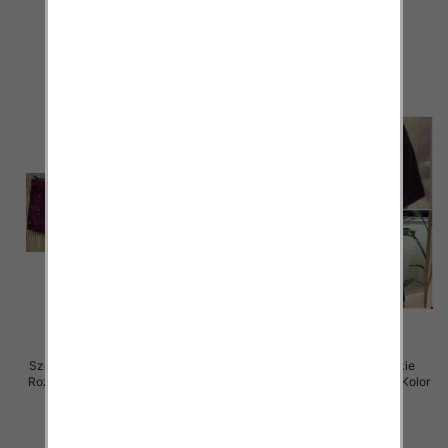
44.00 zł
37.00 zł
szczegóły
szczegóły
Szorty damskie (Włoskie produkt)
Spodenki damskie (Włoskie
Roz Standard, Mix Kolor Paczka 5
produkt) Roz Standard, Mix Kolor
szt
Paczka 5 szt
37.00 zł
42.00 zł