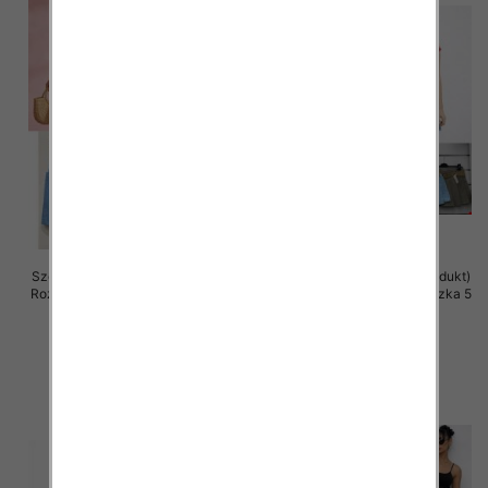
Szorty damskie (Włoskie produkt)
Szorty damskie (Włoskie produkt)
Roz Standard, Mix Kolor Paczka 5
Roz Standard, Mix Kolor Paczka 5
szt
szt
42.00 zł
39.00 zł
szczegóły
szczegóły