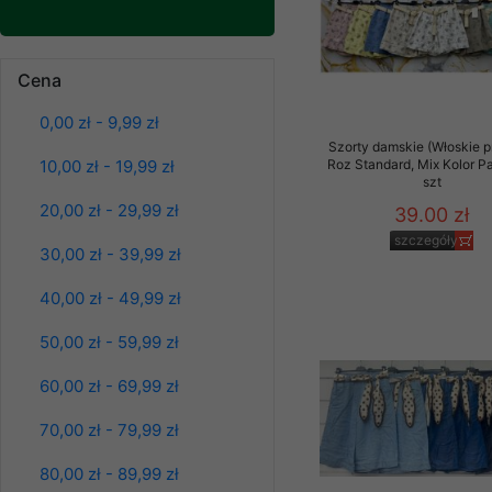
Klientów zezwolenia 
ochronie danych osobo
serwerach zapewniają
Bluzy damskie Roz
Cena
L-3XL. 1 kolor.
pracownicy Sklepu.
Paczka 10 szt
0,00 zł - 9,99 zł
39.00 zł
Każdy Klient, który p
Szorty damskie (Włoskie p
ich weryfikacji, modyfik
szczegóły
10,00 zł - 19,99 zł
Roz Standard, Mix Kolor P
szt
Sklep nie przekazuje,
20,00 zł - 29,99 zł
39.00 zł
chyba że dzieje się t
prawa organów państwa
szczegóły
30,00 zł - 39,99 zł
Nasz Sklep posługuje si
40,00 zł - 49,99 zł
przez nasz serwer i do
jego indywidualnych po
50,00 zł - 59,99 zł
opcję przyjmowania co
może wpłynąć na utrud
60,00 zł - 69,99 zł
Klienta przechowują in
70,00 zł - 79,99 zł
• sesji Użytkownik
80,00 zł - 89,99 zł
• ostatnio oglądany