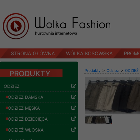
STRONA GŁÓWNA
WÓLKA KOSOWSKA
PROM
>
>
Produkty
Odzież
ODZIEŻ
PRODUKTY
ODZIEŻ
ODZIEŻ DAMSKA
ODZIEŻ MĘSKA
ODZIEŻ DZIECIĘCA
ODZIEŻ WŁOSKA