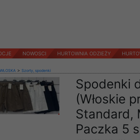
OCJE
NOWOSCI
HURTOWNIA ODZIEŻY
HURTO
>
 WŁOSKA
Szorty, spodenki
Spodenki 
(Włoskie p
Standard, 
Paczka 5 s