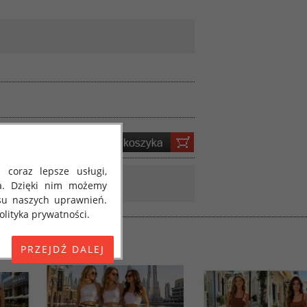
 coraz lepsze usługi,
a. Dzięki nim możemy
su naszych uprawnień.
lityka prywatności.
E) 2016/679 z dnia 27
 osobowych i w sprawie
jako "RODO", "ORODO",
my poinformować Cię o
ja 2018 roku. Poniżej