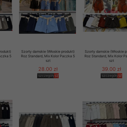
rzetwarzanie przez OMEZ
że wycofanie zgody nie
rodukt)
Szorty damskie (Włoskie produkt)
Szorty damskie (Włoskie p
towania oraz usunięcia
aczka 5
Roz Standard, Mix Kolor Paczka 5
Roz Standard, Mix Kolor P
szt
szt
ania zautomatyzowanemu
 przetwarzania Twoich
28.00 zł
39.00 zł
szczegóły
szczegóły
ych osobowych.
sem udzielonego przez