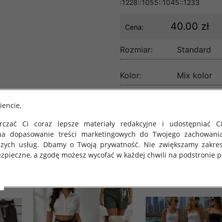
:1228::1055::1045::1233
40.00 zł
Cena:
Rozmiar:
Standard
Kolor:
Mix kolor
lość:
iencie,
czać Ci coraz lepsze materiały redakcyjne i udostępniać Ci
na dopasowanie treści marketingowych do Twojego zachowani
szych usług. Dbamy o Twoją prywatność. Nie zwiększamy zakre
zpieczne, a zgodę możesz wycofać w każdej chwili na podstronie po
 obowiązuje Rozporządzenie Parlamentu Europejskiego i Rady (U
rawie ochrony osób fizycznych w związku z przetwarzaniem danych
 takich danych oraz uchylenia dyrektywy 95/46/WE (określane 
ozporządzenie o Ochronie Danych"). W związku z tym chcielibyś
 danych oraz zasadach, na jakich odbywa się to po dniu 25 ma