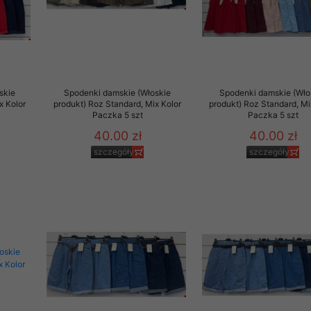
29 sierpnia 1997 r. o
entów przechowujemy na
ją jedynie uprawnieni
o swoich danych w celu
skie
Spodenki damskie (Włoskie
Spodenki damskie (Wło
x Kolor
produkt) Roz Standard, Mix Kolor
produkt) Roz Standard, Mi
Paczka 5 szt
Paczka 5 szt
ientów osobom trzecim,
40.00 zł
40.00 zł
awnionych na podstawie
szczegóły
szczegóły
ne na komputerze Klienta
brania naszej oferty do
zeglądarce internetowej
odłączenie tych plików
pisywane na komputerze