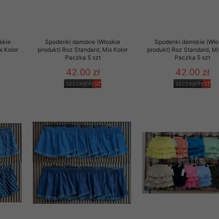
 promocyjne wysyłamy Klientom jedynie wówczas, gdy wyrazili na 
ttera wysyłanego Klientowi, jeżeli potwierdzi wyraźnie wskaz
ację na otrzymywanie newslettera o aktualnych promocjach, ra
ały te dotyczą wyłącznie oferty naszego Sklepu.
skie
Spodenki damskie (Włoskie
Spodenki damskie (Wło
x Kolor
produkt) Roz Standard, Mix Kolor
produkt) Roz Standard, Mi
Paczka 5 szt
Paczka 5 szt
oski i sugestie odnoszące się do ochrony Państwa prywatności, 
aszać na email
42.00 zł
42.00 zł
szczegóły
szczegóły