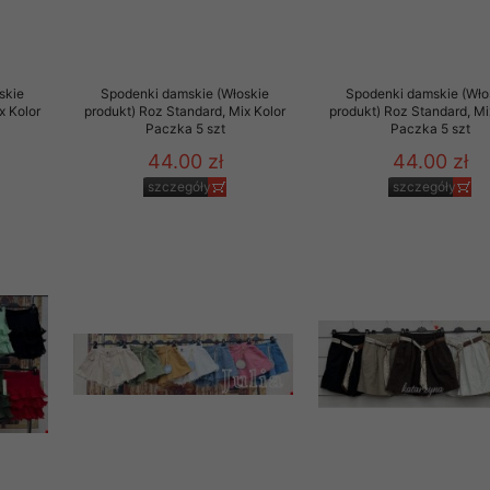
to zgodę. Dotyczy to w
anego przez nas linka
batach i nowościach w
skie
Spodenki damskie (Włoskie
Spodenki damskie (Wło
x Kolor
produkt) Roz Standard, Mix Kolor
produkt) Roz Standard, Mi
Paczka 5 szt
Paczka 5 szt
w szczególności danych
44.00 zł
44.00 zł
szczegóły
szczegóły