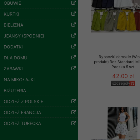
znajdziesz podstawowe
OBUWIE
Potrzebujemy na to Two
KURTKI
BIELIZNA
Jeżeli klikniesz przyc
GROUP
Sp. z o.o.
JEANSY (SPODNIE)
Bluzy damskie Roz
L-3XL. 1 kolor.
Wyrażenie zgody jest 
DODATKI
Paczka 10 szt
wpływa na zgodność z 
54.00 zł
Rybaczki damskie (Wło
DLA DOMU
Dodatkowe informacje,
produkt) Roz Standard, Mi
szczegóły
Paczka 5 szt
Twoich danych, ograni
ZABAWKI
podejmowaniu decyzji
42.00 zł
NA MIKOŁAJKI
danych osobowych) znaj
szczegóły
BIŻUTERIA
-------------------------------
ODZIEŻ Z POLSKIE
Polityka prywatności
ODZIEŻ FRANCJA
Polityka prywatności s
ODZIEŻ TURECKA
Zapewniamy naszym Kli
Dane osobowe przekaz