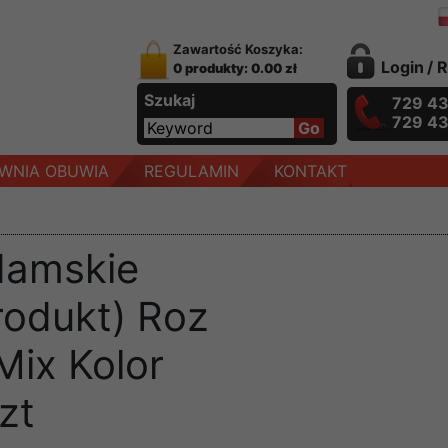
Zawartość Koszyka:
Login
/
R
0 produkty: 0.00 zł
Szukaj
729 4
729 4
WNIA OBUWIA
REGULAMIN
KONTAKT
damskie
rodukt) Roz
Mix Kolor
zt