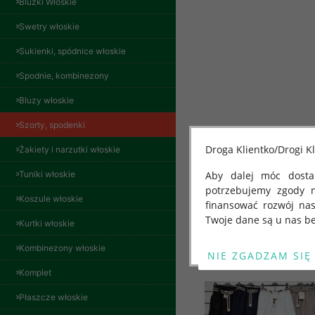
Bluzki Włoskie
Swetry włoskie
Sukienki, spódnice włoskie
Spodnie, kombinezony
Bluzy włoskie
Szorty, spodenki
Bluzy damskie Roz
L-3XL. 1 kolor.
Paczka 10 szt
Droga Klientko/Drogi Kl
Żakiety i narzutki włoskie
54.00 zł
Tuniki włoskie
Aby dalej móc dostar
szczegóły
potrzebujemy zgody 
Koszule włoskie
finansować rozwój na
Inne produkty
Twoje dane są u nas be
Kurtki włoskie
Od 25 maja 2018 roku
Kombinezony włoskie
kwietnia 2016 r. w sp
Komplet
swobodnego przepływu
"GDPR" lub "Ogólne R
Płaszcze włoskie
przetwarzaniu Twoich