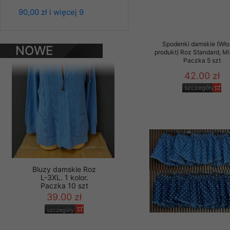
Bluzy damskie Roz
L-3XL. 1 kolor.
Materiały reklamowo -
90,00 zł i więcej 9
Paczka 10 szt
szczególności newsle
39.00 zł
zawierającego akcept
szczegóły
naszym Sklepie. Materi
Spodenki damskie (Wło
NOWE
produkt) Roz Standard, Mi
Paczka 5 szt
PRODUKTY
Wszelkie pytania, wni
osobowych prosimy zgł
42.00 zł
szczegóły
Bluzy damskie Roz
L-3XL. 1 kolor.
Paczka 10 szt
39.00 zł