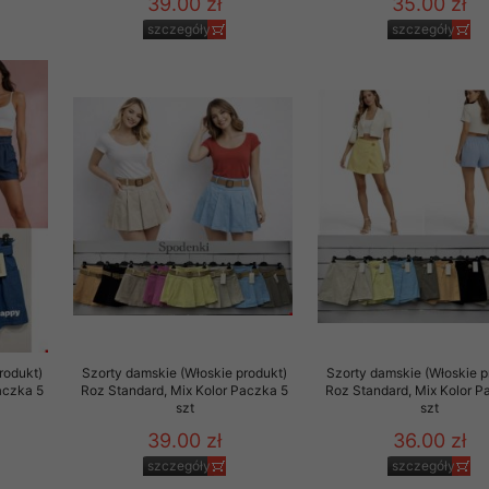
39.00 zł
35.00 zł
szczegóły
szczegóły
rodukt)
Szorty damskie (Włoskie produkt)
Szorty damskie (Włoskie p
aczka 5
Roz Standard, Mix Kolor Paczka 5
Roz Standard, Mix Kolor P
szt
szt
39.00 zł
36.00 zł
szczegóły
szczegóły