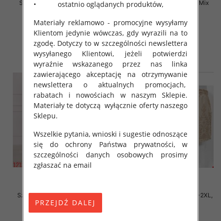
Szorty damskie Roz S-XL, Mix
Szorty damskie Roz S-XL, Mix
• ostatnio oglądanych produktów,
Kolor Paczka 12 szt
Kolor Paczka 12 szt
Materiały reklamowo - promocyjne wysyłamy
15.00 zł
13.00 zł
Klientom jedynie wówczas, gdy wyrazili na to
szczegóły
szczegóły
zgodę. Dotyczy to w szczególności newslettera
wysyłanego Klientowi, jeżeli potwierdzi
wyraźnie wskazanego przez nas linka
zawierającego akceptację na otrzymywanie
newslettera o aktualnych promocjach,
rabatach i nowościach w naszym Sklepie.
Materiały te dotyczą wyłącznie oferty naszego
Sklepu.
Wszelkie pytania, wnioski i sugestie odnoszące
się do ochrony Państwa prywatności, w
szczególności danych osobowych prosimy
zgłaszać na email
Szorty damskie Roz S-2XL, Mix
Szorty damskie Roz M/L-XL-2XL,
Kolor Paczka 12 szt
1 Kolor Paczka 12 szt
13.00 zł
17.00 zł