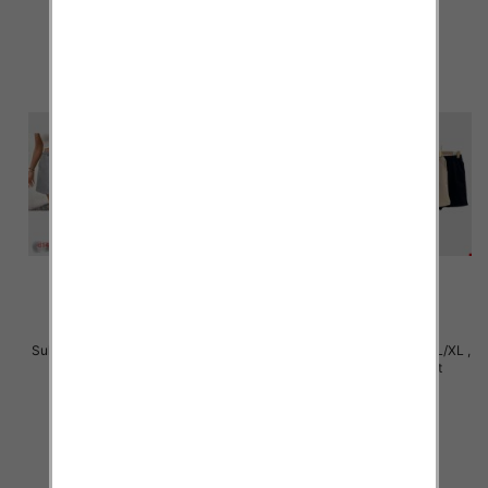
szczegóły
szczegóły
Sukienki damskie Roz S/M-L/XL ,
Sukienki damskie Roz S/M-L/XL ,
Mix Kolor Paczka 14 szt
Mix Kolor Paczka 14 szt
23.00 zł
24.00 zł
szczegóły
szczegóły