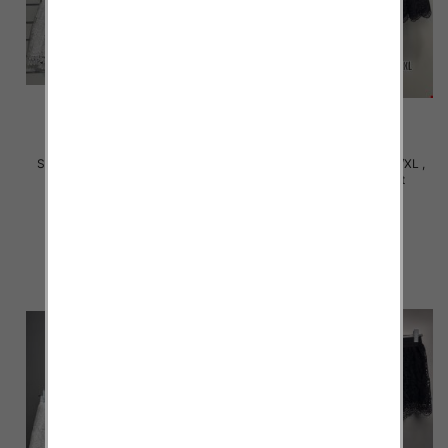
Szorty damska Roz S/M-L/XL ,
Szorty damska Roz S/M-L/XL ,
Mix Kolor Paczka 12 szt
Mix Kolor Paczka 12 szt
18.00 zł
18.00 zł
szczegóły
szczegóły