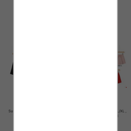
1 Kolor .Paczka 10 szt
1 Kolor .Paczka 10 szt
44.00 zł
44.00 zł
szczegóły
szczegóły
Sukienki damskie Roz S/M-L/XL ,
Sukienki damskie Roz S/M-L/XL ,
Mix Kolor Paczka 8 szt
Mix Kolor Paczka 16 szt
24.00 zł
16.00 zł