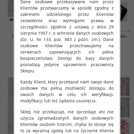
Dane osobowe przekazywane nam przez
Klientów przetwarzamy w sposób zgodny z
zakresem udzielonego przez Klientów
zezwolenia oraz wymogami prawa, w
szczególności zgodnie z ustawą z dnia 29
sierpnia 1997 r. o ochronie danych osobowych
Szorty damskie Roz S-XL, Mix
Szorty damskie Roz S-XL, Mix
(Dz. U. Nr 133, poz. 883 z późn. zm.). Dane
Kolor Paczka 12 szt
Kolor Paczka 12 szt
osobowe Klientów przechowujemy na
18.00 zł
18.00 zł
serwerach zapewniających ich pełne
szczegóły
szczegóły
bezpieczeństwo. Dostęp do bazy danych
posiadają jedynie uprawnieni pracownicy
Sklepu.
Każdy Klient, który przekazał nam swoje dane
osobowe ma pełną możliwość dostępu do
swoich danych w celu ich weryfikacji,
modyfikacji lub też żądania usunięcia.
Sklep nie przekazuje, nie sprzedaje ani nie
użycza zgromadzonych danych osobowych
Klientów osobom trzecim, chyba że dzieje się
to za wyraźną zgodą lub na życzenie Klienta