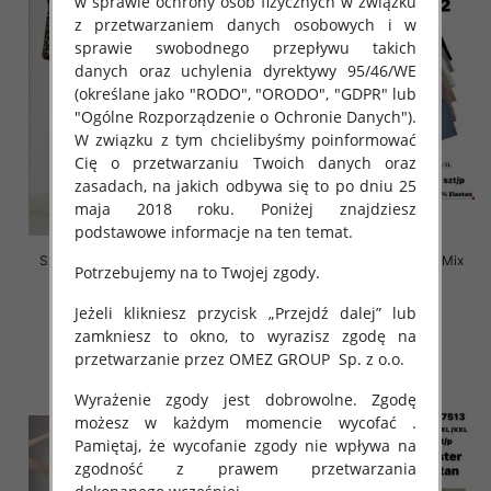
w sprawie ochrony osób fizycznych w związku
z przetwarzaniem danych osobowych i w
sprawie swobodnego przepływu takich
danych oraz uchylenia dyrektywy 95/46/WE
(określane jako "RODO", "ORODO", "GDPR" lub
"Ogólne Rozporządzenie o Ochronie Danych").
W związku z tym chcielibyśmy poinformować
Cię o przetwarzaniu Twoich danych oraz
zasadach, na jakich odbywa się to po dniu 25
maja 2018 roku. Poniżej znajdziesz
podstawowe informacje na ten temat.
Szorty damskie Roz L-2XL, Mix
Szorty damskie Roz S-XL, Mix
Potrzebujemy na to Twojej zgody.
Kolor Paczka 12 szt
Kolor Paczka 12 szt
19.00 zł
20.00 zł
Jeżeli klikniesz przycisk „Przejdź dalej” lub
zamkniesz to okno, to wyrazisz zgodę na
szczegóły
szczegóły
przetwarzanie przez OMEZ GROUP
Sp. z o.o.
Wyrażenie zgody jest dobrowolne. Zgodę
możesz w każdym momencie wycofać .
Pamiętaj, że wycofanie zgody nie wpływa na
zgodność z prawem przetwarzania