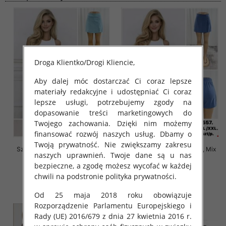
Droga Klientko/Drogi Kliencie,
Aby dalej móc dostarczać Ci coraz lepsze
materiały redakcyjne i udostępniać Ci coraz
lepsze usługi, potrzebujemy zgody na
dopasowanie treści marketingowych do
Twojego zachowania. Dzięki nim możemy
finansować rozwój naszych usług. Dbamy o
Twoją prywatność. Nie zwiększamy zakresu
Szorty damskie Roz M-2XL, Mix
Szorty damskie Roz M-2XL, Mix
naszych uprawnień. Twoje dane są u nas
Kolor Paczka 12 szt
Kolor Paczka 12 szt
bezpieczne, a zgodę możesz wycofać w każdej
21.00 zł
21.00 zł
chwili na podstronie polityka prywatności.
szczegóły
szczegóły
Od 25 maja 2018 roku obowiązuje
Rozporządzenie Parlamentu Europejskiego i
Rady (UE) 2016/679 z dnia 27 kwietnia 2016 r.