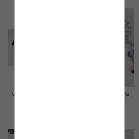
Szorty damskie Roz Standard ,
Szorty damskie Roz S/M-L/XL ,
Mix Kolor Paczka 12 szt
Mix Kolor Paczka 12 szt
29.00 zł
29.00 zł
szczegóły
szczegóły