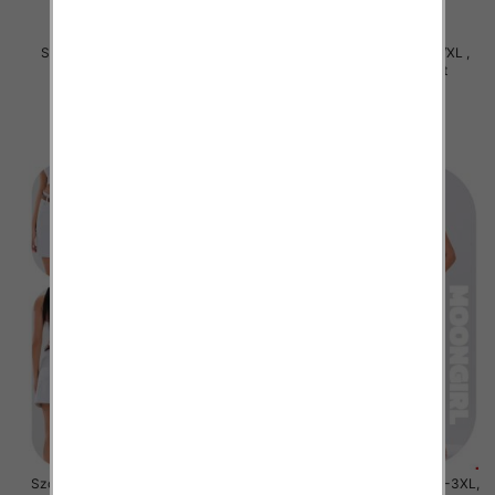
Szorty damska Roz S/M-L/XL ,
Szorty damska Roz S/M-L/XL ,
Mix Kolor Paczka 12 szt
Mix Kolor Paczka 12 szt
18.00 zł
18.00 zł
szczegóły
szczegóły
Szorty damskie jeans Roz M-3XL,
Szorty damskie jeans Roz M-3XL,