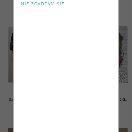
szczegóły
szczegóły
Szorty damskie Roz M/L-XL-2XL,
Szorty damskie Roz M/L-XL-2XL,
1 Kolor Paczka 12 szt
1 Kolor Paczka 12 szt
13.00 zł
10.00 zł
szczegóły
szczegóły