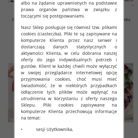
albo na żądanie uprawnionych na podstawie
prawa organów państwa w związku z
toczącymi się postępowaniami.
Szorty damskie Roz S-XL, Mix
Szorty damskie Roz S-XL, Mix
Kolor Paczka 12 szt
Kolor Paczka 12 szt
Nasz Sklep posługuje się również tzw. plikami
17.00 zł
17.00 zł
cookies (ciasteczka). Pliki te są zapisywane na
komputerze Klienta przez nasz serwer i
szczegóły
szczegóły
dostarczają danych statystycznych o
aktywności Klienta, w celu dobrania naszej
oferty do jego indywidualnych potrzeb i
gustów. Klient w każdej chwili może wyłączyć
w swojej przeglądarce internetowej opcję
przyjmowania cookies, choć musi mieć
świadomość, że w niektórych przypadkach
odłączenie tych plików może wpłynąć na
utrudnienia w korzystaniu z oferty naszego
Sklepu. Pliki cookies zapisywane na
komputerze Klienta przechowują informacje
na temat:
• sesji Użytkownika,