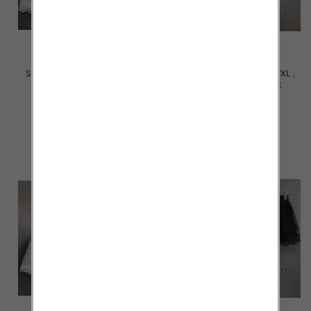
Szorty damska Roz S/M-L/XL ,
Szorty damska Roz S/M-L/XL ,
Mix Kolor Paczka 12 szt
Mix Kolor Paczka 12 szt
18.00 zł
18.00 zł
szczegóły
szczegóły