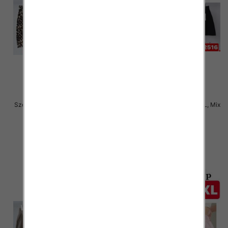
Szorty damskie Roz 2XL-6XL, Mix
Szorty damskie Roz 2XL-6XL, Mix
kolor Paczka 12 szt
kolor Paczka 12 szt
18.00 zł
18.00 zł
szczegóły
szczegóły