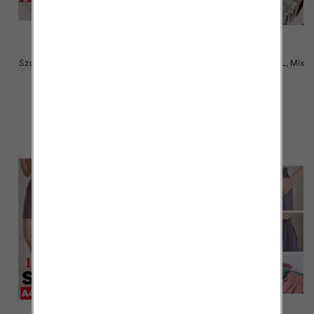
Szorty damskie Roz S/M-M/L, Mix
Szorty damskie Roz S/M-M/L, Mix
kolor Paczka 12 szt
kolor Paczka 12 szt
17.00 zł
17.00 zł
szczegóły
szczegóły