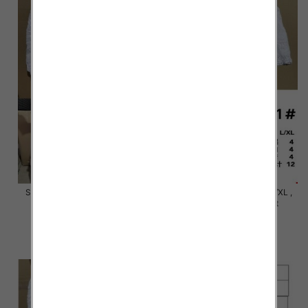
Szorty damska Roz S/M-L/XL ,
Szorty damska Roz S/M-L/XL ,
Mix Kolor Paczka 12 szt
Mix Kolor Paczka 12 szt
18.00 zł
18.00 zł
szczegóły
szczegóły