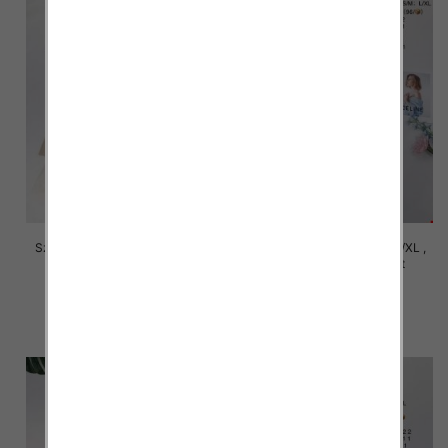
Szorty damskie Roz S/M-L/XL ,
Szorty damskie Roz S/M-L/XL ,
Mix Kolor Paczka 12 szt
Mix Kolor Paczka 12 szt
29.00 zł
29.00 zł
szczegóły
szczegóły