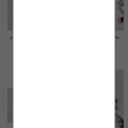
Szorty damskie Roz S/M-L/XL ,
Szorty damskie Roz S/M-L/XL ,
Mix Kolor Paczka 12 szt
Mix Kolor Paczka 12 szt
29.00 zł
29.00 zł
szczegóły
szczegóły