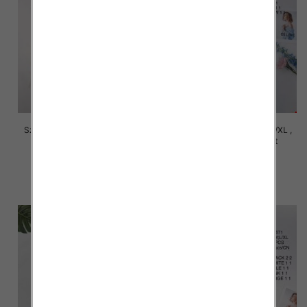
Szorty damskie Roz S/M-L/XL ,
Szorty damskie Roz S/M-L/XL ,
Mix Kolor Paczka 12 szt
Mix Kolor Paczka 12 szt
29.00 zł
29.00 zł
szczegóły
szczegóły