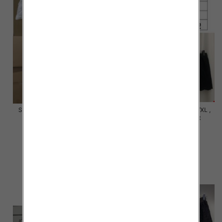
Szorty damska Roz S/M-L/XL ,
Szorty damska Roz S/M-L/XL ,
Mix Kolor Paczka 12 szt
Mix Kolor Paczka 12 szt
18.00 zł
18.00 zł
szczegóły
szczegóły