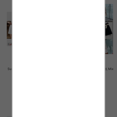
Sukienki damskie Roz S/M-L/XL ,
Szorty damskie Roz Standard, Mix
Mix Kolor Paczka 14 szt
Kolor Paczka 10 szt
24.00 zł
42.00 zł
szczegóły
szczegóły