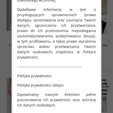
dokonanego wcześniej.
Dodatkowe informacje, w tym o
przysługujących uprawnieniach (prawo
dostępu, sprostowania oraz usunięcia Twoich
danych, ograniczenia ich przetwarzania,
prawo do ich przenoszenia, niepodlegania
zautomatyzowanemu podejmowaniu decyzji,
w tym profilowaniu, a także prawo wyrażenia
Szorty damskie Roz S-2XL, Mix
Szorty damskie Roz S-2XL, Mix
sprzeciwu wobec przetwarzania Twoich
Kolor Paczka 12 szt
Kolor Paczka 12 szt
danych osobowych) znajdziesz w Polityce
20.00 zł
19.00 zł
prywatności.
szczegóły
szczegóły
---------------------------------------------------
Polityka prywatności
Polityka prywatności sklepu
Zapewniamy naszym Klientom pełne
poszanowanie ich prywatności oraz ochronę
ich danych osobowych.