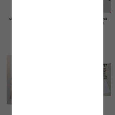
Szorty damskie Roz S/M-L/XL ,
Szorty damskie Roz S/M-L/XL ,
Mix Kolor Paczka 12 szt
Mix Kolor Paczka 12 szt
29.00 zł
29.00 zł
szczegóły
szczegóły