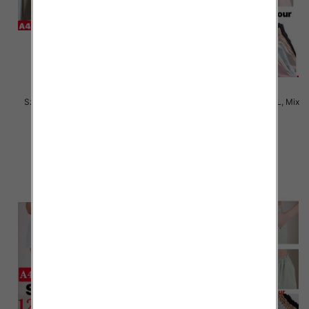
Szorty damskie Roz S-2XL, Mix
Szorty damskie Roz S/M-M/L, Mix
kolor Paczka 12 szt
kolor Paczka 12 szt
17.00 zł
17.00 zł
szczegóły
szczegóły