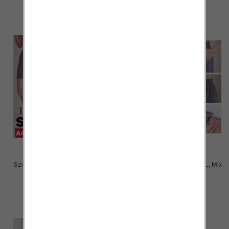
szczegóły
szczegóły
Szorty damskie Roz S/M-M/L, Mix
Szorty damskie Roz S/M-M/L, Mix
kolor Paczka 12 szt
kolor Paczka 12 szt
16.00 zł
16.00 zł
szczegóły
szczegóły