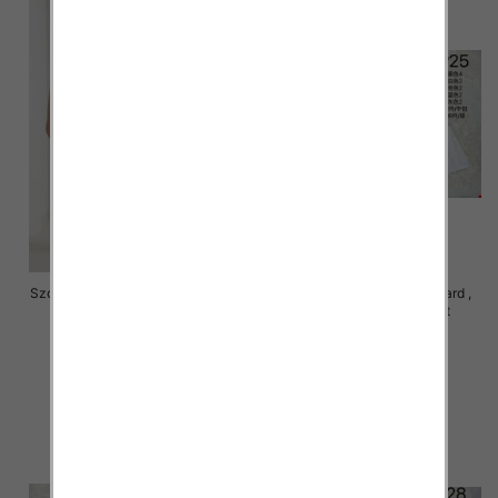
Szorty damskie Roz S/M-M/L, Mix
Szorty damskie Roz Standard ,
kolor Paczka 12 szt
Mix Kolor Paczka 12 szt
16.00 zł
29.00 zł
szczegóły
szczegóły