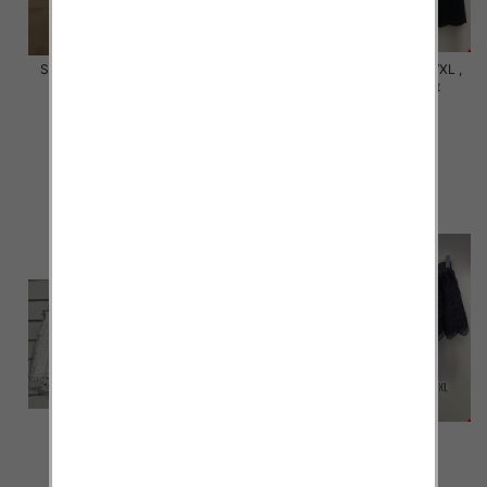
Szorty damska Roz S/M-L/XL ,
Szorty damska Roz S/M-L/XL ,
Mix Kolor Paczka 12 szt
Mix Kolor Paczka 12 szt
18.00 zł
18.00 zł
szczegóły
szczegóły