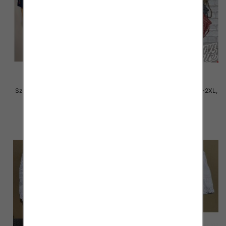
Szorty damskie Roz M/L-XL-2XL,
Szorty damskie Roz M/L-XL-2XL,
1 Kolor Paczka 12 szt
1 Kolor Paczka 12 szt
13.00 zł
10.00 zł
szczegóły
szczegóły