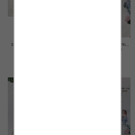
Szorty damskie Roz Standard ,
Szorty damskie Roz S/M-L/XL ,
Mix Kolor Paczka 12 szt
Mix Kolor Paczka 12 szt
29.00 zł
29.00 zł
szczegóły
szczegóły