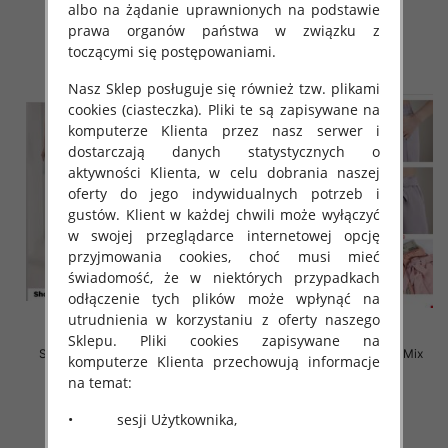
18.00 zł
18.00 zł
albo na żądanie uprawnionych na podstawie
prawa organów państwa w związku z
szczegóły
szczegóły
toczącymi się postępowaniami.
Nasz Sklep posługuje się również tzw. plikami
cookies (ciasteczka). Pliki te są zapisywane na
komputerze Klienta przez nasz serwer i
dostarczają danych statystycznych o
aktywności Klienta, w celu dobrania naszej
oferty do jego indywidualnych potrzeb i
gustów. Klient w każdej chwili może wyłączyć
w swojej przeglądarce internetowej opcję
przyjmowania cookies, choć musi mieć
świadomość, że w niektórych przypadkach
odłączenie tych plików może wpłynąć na
utrudnienia w korzystaniu z oferty naszego
Sklepu. Pliki cookies zapisywane na
Szorty damskie Roz S-XL, Mix
Szorty damskie Roz S-XL, Mix
komputerze Klienta przechowują informacje
Kolor Paczka 12 szt
Kolor Paczka 12 szt
na temat:
17.00 zł
17.00 zł
• sesji Użytkownika,
szczegóły
szczegóły