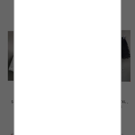
szczegóły
szczegóły
Szorty damska Roz S/M-L/XL ,
Szorty damska Roz S/M-L/XL ,
Mix Kolor Paczka 12 szt
Mix Kolor Paczka 12 szt
18.00 zł
18.00 zł
szczegóły
szczegóły