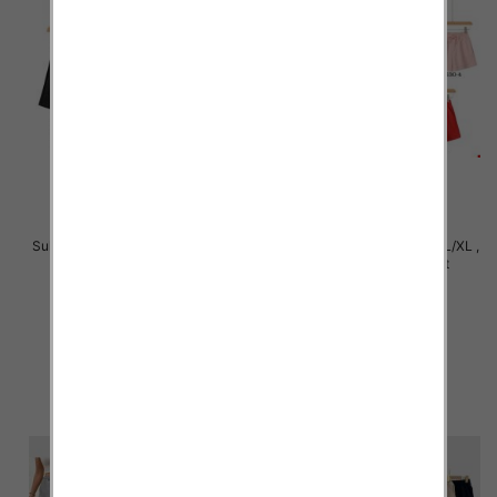
Sukienki damskie Roz S/M-L/XL ,
Sukienki damskie Roz S/M-L/XL ,
Mix Kolor Paczka 8 szt
Mix Kolor Paczka 16 szt
24.00 zł
16.00 zł
szczegóły
szczegóły