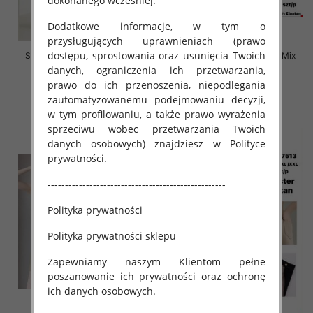
dokonanego wcześniej.
Dodatkowe informacje, w tym o
przysługujących uprawnieniach (prawo
dostępu, sprostowania oraz usunięcia Twoich
Szorty damskie Roz L-2XL, Mix
Szorty damskie Roz S-XL, Mix
Kolor Paczka 12 szt
Kolor Paczka 12 szt
danych, ograniczenia ich przetwarzania,
prawo do ich przenoszenia, niepodlegania
19.00 zł
20.00 zł
zautomatyzowanemu podejmowaniu decyzji,
szczegóły
szczegóły
w tym profilowaniu, a także prawo wyrażenia
sprzeciwu wobec przetwarzania Twoich
danych osobowych) znajdziesz w Polityce
prywatności.
---------------------------------------------------
Polityka prywatności
Polityka prywatności sklepu
Zapewniamy naszym Klientom pełne
poszanowanie ich prywatności oraz ochronę
ich danych osobowych.