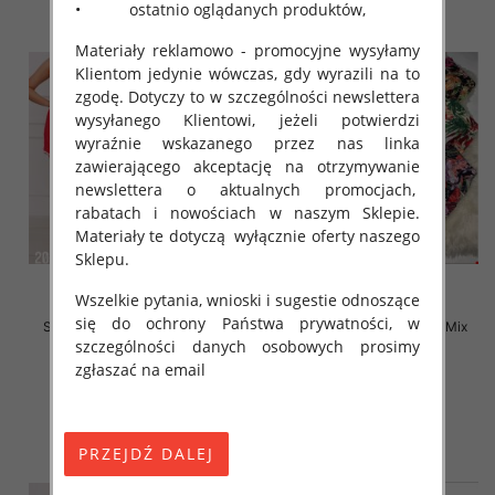
• ostatnio oglądanych produktów,
Materiały reklamowo - promocyjne wysyłamy
Klientom jedynie wówczas, gdy wyrazili na to
zgodę. Dotyczy to w szczególności newslettera
wysyłanego Klientowi, jeżeli potwierdzi
wyraźnie wskazanego przez nas linka
zawierającego akceptację na otrzymywanie
newslettera o aktualnych promocjach,
rabatach i nowościach w naszym Sklepie.
Materiały te dotyczą wyłącznie oferty naszego
Sklepu.
Wszelkie pytania, wnioski i sugestie odnoszące
się do ochrony Państwa prywatności, w
Szorty damskie Roz S-XL, Mix
Szorty damskie Roz S-XL, Mix
szczególności danych osobowych prosimy
Kolor Paczka 12 szt
Kolor Paczka 12 szt
zgłaszać na email
15.00 zł
13.00 zł
szczegóły
szczegóły