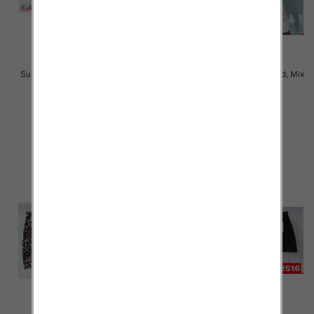
Sukienki damskie Roz S/M-L/XL ,
Szorty damskie Roz Standard, Mix
Mix Kolor Paczka 14 szt
Kolor Paczka 10 szt
24.00 zł
42.00 zł
szczegóły
szczegóły