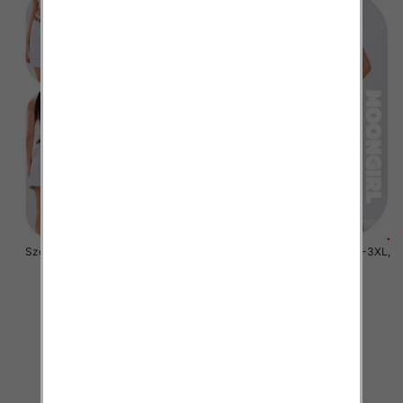
Szorty damskie jeans Roz M-3XL,
Szorty damskie jeans Roz M-3XL,
1 Kolor .Paczka 10 szt
1 Kolor .Paczka 10 szt
44.00 zł
44.00 zł
szczegóły
szczegóły