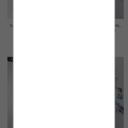
Szorty damskie Roz S/M-L/XL ,
Szorty damskie Roz S/M-L/XL ,
Mix Kolor Paczka 12 szt
Mix Kolor Paczka 12 szt
29.00 zł
29.00 zł
szczegóły
szczegóły