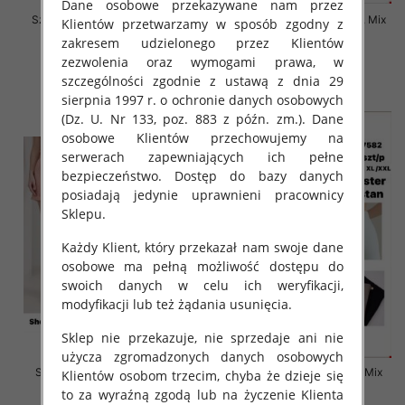
Dane osobowe przekazywane nam przez
Szorty damskie Roz S-2XL, Mix
Szorty damskie Roz S-2XL, Mix
Klientów przetwarzamy w sposób zgodny z
Kolor Paczka 12 szt
Kolor Paczka 12 szt
zakresem udzielonego przez Klientów
20.00 zł
19.00 zł
zezwolenia oraz wymogami prawa, w
szczególności zgodnie z ustawą z dnia 29
szczegóły
szczegóły
sierpnia 1997 r. o ochronie danych osobowych
(Dz. U. Nr 133, poz. 883 z późn. zm.). Dane
osobowe Klientów przechowujemy na
serwerach zapewniających ich pełne
bezpieczeństwo. Dostęp do bazy danych
posiadają jedynie uprawnieni pracownicy
Sklepu.
Każdy Klient, który przekazał nam swoje dane
osobowe ma pełną możliwość dostępu do
swoich danych w celu ich weryfikacji,
modyfikacji lub też żądania usunięcia.
Sklep nie przekazuje, nie sprzedaje ani nie
użycza zgromadzonych danych osobowych
Szorty damskie Roz S-XL, Mix
Szorty damskie Roz S-XL, Mix
Klientów osobom trzecim, chyba że dzieje się
Kolor Paczka 12 szt
Kolor Paczka 12 szt
to za wyraźną zgodą lub na życzenie Klienta