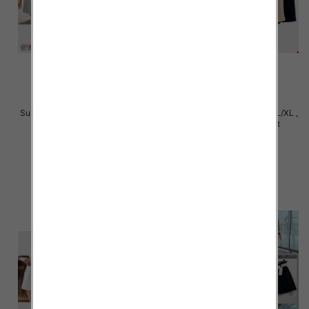
Sukienki damskie Roz S/M-L/XL ,
Sukienki damskie Roz S/M-L/XL ,
Mix Kolor Paczka 14 szt
Mix Kolor Paczka 14 szt
23.00 zł
24.00 zł
szczegóły
szczegóły