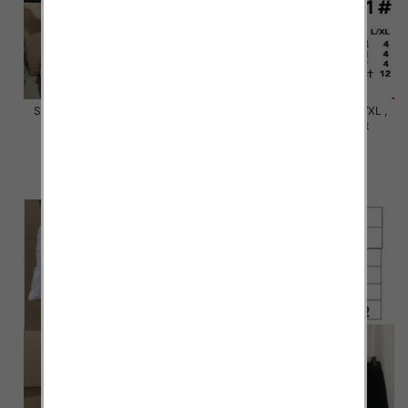
Szorty damska Roz S/M-L/XL ,
Szorty damska Roz S/M-L/XL ,
Mix Kolor Paczka 12 szt
Mix Kolor Paczka 12 szt
18.00 zł
18.00 zł
szczegóły
szczegóły