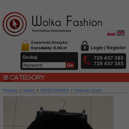
Zawartość Koszyka:
Login
/
Register
0 produkty: 0.00 zł
Szukaj
729 437 385
729 437 385
CATEGORY
>
>
>
Produkty
Odzież
ODZIEŻ DAMSKA
Rybaczki, Szorty