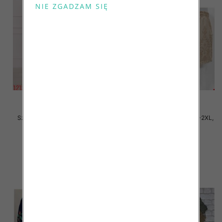
Szorty damskie Roz S-2XL, Mix
Szorty damskie Roz M/L-XL-2XL,
Kolor Paczka 12 szt
1 Kolor Paczka 12 szt
13.00 zł
17.00 zł
szczegóły
szczegóły