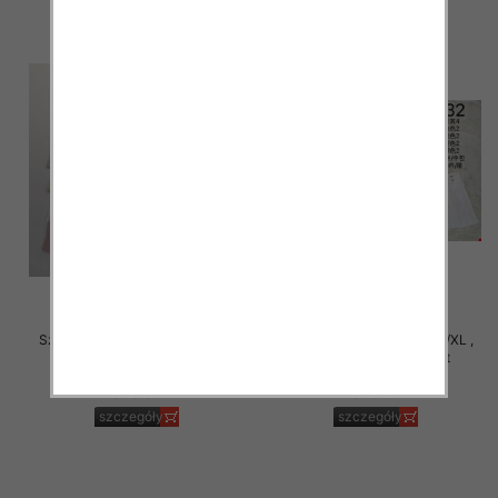
Szorty damskie Roz S/M-L/XL ,
Szorty damskie Roz S/M-L/XL ,
Mix Kolor Paczka 12 szt
Mix Kolor Paczka 12 szt
29.00 zł
29.00 zł
szczegóły
szczegóły