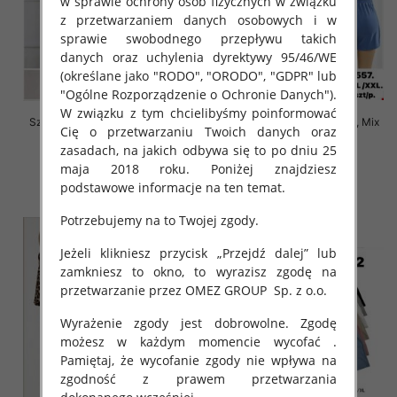
w sprawie ochrony osób fizycznych w związku
z przetwarzaniem danych osobowych i w
sprawie swobodnego przepływu takich
danych oraz uchylenia dyrektywy 95/46/WE
(określane jako "RODO", "ORODO", "GDPR" lub
"Ogólne Rozporządzenie o Ochronie Danych").
W związku z tym chcielibyśmy poinformować
Szorty damskie Roz M-2XL, Mix
Szorty damskie Roz M-2XL, Mix
Cię o przetwarzaniu Twoich danych oraz
Kolor Paczka 12 szt
Kolor Paczka 12 szt
zasadach, na jakich odbywa się to po dniu 25
21.00 zł
21.00 zł
maja 2018 roku. Poniżej znajdziesz
szczegóły
szczegóły
podstawowe informacje na ten temat.
Potrzebujemy na to Twojej zgody.
Jeżeli klikniesz przycisk „Przejdź dalej” lub
zamkniesz to okno, to wyrazisz zgodę na
przetwarzanie przez OMEZ GROUP
Sp. z o.o.
Wyrażenie zgody jest dobrowolne. Zgodę
możesz w każdym momencie wycofać .
Pamiętaj, że wycofanie zgody nie wpływa na
zgodność z prawem przetwarzania