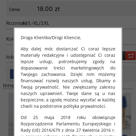
18.00 zł
Cena:
Rozmiar:
M/L-XL/2XL
Droga Klientko/Drogi Kliencie,
Kolor:
Mix color
Aby dalej móc dostarczać Ci coraz lepsze
materiały redakcyjne i udostępniać Ci coraz
lość:
lepsze usługi, potrzebujemy zgody na
dopasowanie treści marketingowych do
Twojego zachowania. Dzięki nim możemy
finansować rozwój naszych usług. Dbamy o
Inne produkty
Twoją prywatność. Nie zwiększamy zakresu
naszych uprawnień. Twoje dane są u nas
bezpieczne, a zgodę możesz wycofać w każdej
chwili na podstronie polityka prywatności.
Od 25 maja 2018 roku obowiązuje
Rozporządzenie Parlamentu Europejskiego i
Rady (UE) 2016/679 z dnia 27 kwietnia 2016 r.