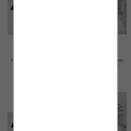
Szorty damskie Roz Standard ,
Szorty damskie Roz Standard ,
Mix Kolor Paczka 12 szt
Mix Kolor Paczka 12 szt
29.00 zł
29.00 zł
szczegóły
szczegóły