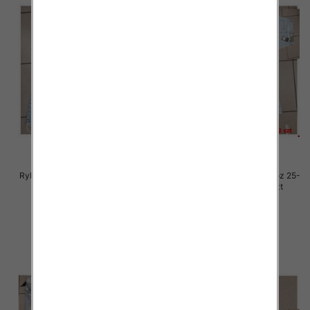
Rybaczki damskie jeansy Roz 25-
Rybaczki damskie jeansy Roz 25-
30, 1 Kolor Paczka 12 szt
30, 1 Kolor Paczka 12 szt
54.00 zł
54.00 zł
szczegóły
szczegóły