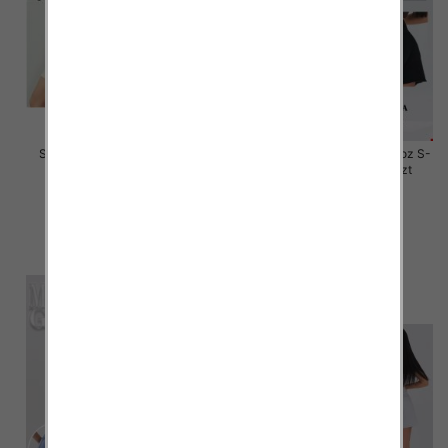
Szorty damskie jeansy Roz S-
Rybaczki damskie jeansy Roz S-
2XL, 1 Kolor Paczka 12 szt
2XL, 1 Kolor Paczka 12 szt
44.00 zł
46.00 zł
szczegóły
szczegóły