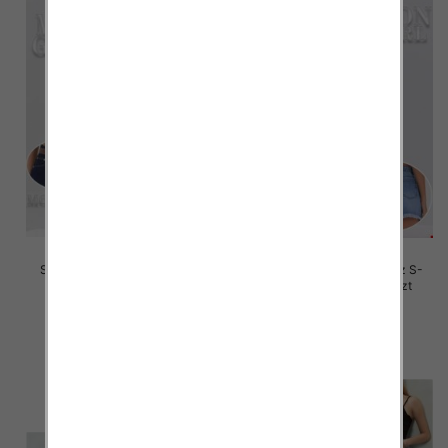
Szorty damskie jeansy Roz L-
Szorty damskie jeansy Roz S-
4XL, 1 Kolor Paczka 12 szt
2XL, 1 Kolor Paczka 12 szt
46.00 zł
46.00 zł
szczegóły
szczegóły