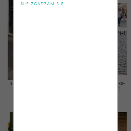
Szorty damskie jeansy Roz XS-
Szorty damskie jeansy Roz XS-
XL, 1 Kolor Paczka 10 szt
XL, 1 Kolor Paczka 10 szt
48.00 zł
47.00 zł
szczegóły
szczegóły