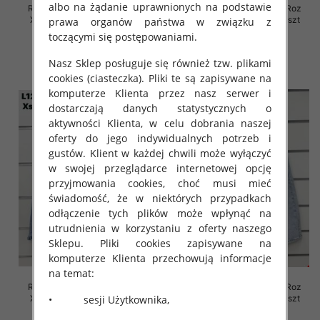
albo na żądanie uprawnionych na podstawie
Rybaczki damskie jeansy Roz
Rybaczki damskie jeansy Roz
XS-XL, 1 Kolor Paczka 10 szt
XS-XL, 1 Kolor Paczka 10 szt
prawa organów państwa w związku z
toczącymi się postępowaniami.
46.00 zł
45.00 zł
szczegóły
szczegóły
Nasz Sklep posługuje się również tzw. plikami
cookies (ciasteczka). Pliki te są zapisywane na
komputerze Klienta przez nasz serwer i
dostarczają danych statystycznych o
aktywności Klienta, w celu dobrania naszej
oferty do jego indywidualnych potrzeb i
gustów. Klient w każdej chwili może wyłączyć
w swojej przeglądarce internetowej opcję
przyjmowania cookies, choć musi mieć
świadomość, że w niektórych przypadkach
odłączenie tych plików może wpłynąć na
utrudnienia w korzystaniu z oferty naszego
Sklepu. Pliki cookies zapisywane na
komputerze Klienta przechowują informacje
na temat:
Rybaczki damskie jeansy Roz
Rybaczki damskie jeansy Roz
• sesji Użytkownika,
XS-XL, 1 Kolor Paczka 10 szt
XS-XL, 1 Kolor Paczka 10 szt
45.00 zł
44.00 zł