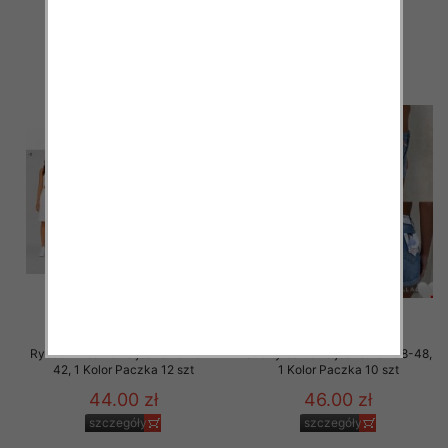
44.00 zł
44.00 zł
szczegóły
szczegóły
Rybaczki damskie jeans Roz 34-
Szorty damskie jeans Roz 38-48,
42, 1 Kolor Paczka 12 szt
1 Kolor Paczka 10 szt
44.00 zł
46.00 zł
szczegóły
szczegóły