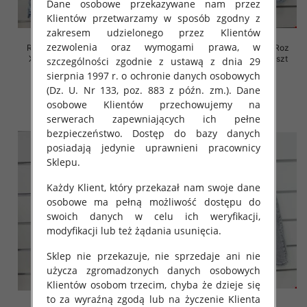
Dane osobowe przekazywane nam przez
Klientów przetwarzamy w sposób zgodny z
zakresem udzielonego przez Klientów
zezwolenia oraz wymogami prawa, w
Rybaczki damskie jeansy Roz
Rybaczki damskie jeansy Roz
XS-XL, 1 Kolor Paczka 10 szt
XS-XL, 1 Kolor Paczka 10 szt
szczególności zgodnie z ustawą z dnia 29
sierpnia 1997 r. o ochronie danych osobowych
46.00 zł
46.00 zł
(Dz. U. Nr 133, poz. 883 z późn. zm.). Dane
szczegóły
szczegóły
osobowe Klientów przechowujemy na
serwerach zapewniających ich pełne
bezpieczeństwo. Dostęp do bazy danych
posiadają jedynie uprawnieni pracownicy
Sklepu.
Każdy Klient, który przekazał nam swoje dane
osobowe ma pełną możliwość dostępu do
swoich danych w celu ich weryfikacji,
modyfikacji lub też żądania usunięcia.
Sklep nie przekazuje, nie sprzedaje ani nie
użycza zgromadzonych danych osobowych
Klientów osobom trzecim, chyba że dzieje się
to za wyraźną zgodą lub na życzenie Klienta