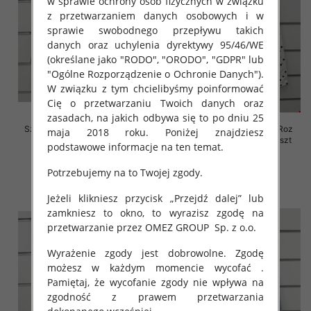
w sprawie ochrony osób fizycznych w związku
z przetwarzaniem danych osobowych i w
sprawie swobodnego przepływu takich
danych oraz uchylenia dyrektywy 95/46/WE
(określane jako "RODO", "ORODO", "GDPR" lub
"Ogólne Rozporządzenie o Ochronie Danych").
W związku z tym chcielibyśmy poinformować
Cię o przetwarzaniu Twoich danych oraz
zasadach, na jakich odbywa się to po dniu 25
Szorty damskie jeansy Roz XS-
Rybaczki damskie jeansy Roz
maja 2018 roku. Poniżej znajdziesz
XL, 1 Kolor Paczka 10 szt
XS-XL, 1 Kolor Paczka 10 szt
podstawowe informacje na ten temat.
44.00 zł
54.00 zł
Potrzebujemy na to Twojej zgody.
szczegóły
szczegóły
Jeżeli klikniesz przycisk „Przejdź dalej” lub
zamkniesz to okno, to wyrazisz zgodę na
przetwarzanie przez OMEZ GROUP
Sp. z o.o.
Wyrażenie zgody jest dobrowolne. Zgodę
możesz w każdym momencie wycofać .
Pamiętaj, że wycofanie zgody nie wpływa na
zgodność z prawem przetwarzania