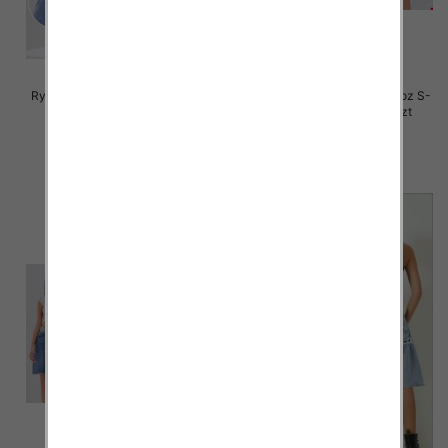
Rybaczki damskie jeansy Roz S-
Rybaczki damskie jeansy Roz S-
2XL, 1 Kolor Paczka 12 szt
2XL, 1 Kolor Paczka 12 szt
46.00 zł
44.00 zł
szczegóły
szczegóły