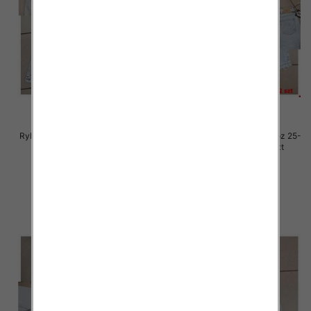
Rybaczki damskie jeansy Roz 25-
Rybaczki damskie jeansy Roz 25-
30, 1 Kolor Paczka 12 szt
30, 1 Kolor Paczka 12 szt
54.00 zł
54.00 zł
szczegóły
szczegóły