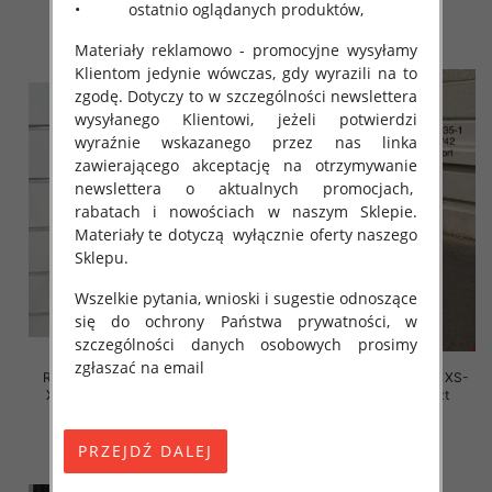
• ostatnio oglądanych produktów,
szczegóły
szczegóły
Materiały reklamowo - promocyjne wysyłamy
Klientom jedynie wówczas, gdy wyrazili na to
zgodę. Dotyczy to w szczególności newslettera
wysyłanego Klientowi, jeżeli potwierdzi
wyraźnie wskazanego przez nas linka
zawierającego akceptację na otrzymywanie
newslettera o aktualnych promocjach,
rabatach i nowościach w naszym Sklepie.
Materiały te dotyczą wyłącznie oferty naszego
Sklepu.
Wszelkie pytania, wnioski i sugestie odnoszące
się do ochrony Państwa prywatności, w
szczególności danych osobowych prosimy
zgłaszać na email
Rybaczki damskie jeansy Roz
Szorty damskie jeansy Roz XS-
XS-XL, 1 Kolor Paczka 10 szt
XL, 1 Kolor Paczka 10 szt
39.00 zł
48.00 zł
szczegóły
szczegóły