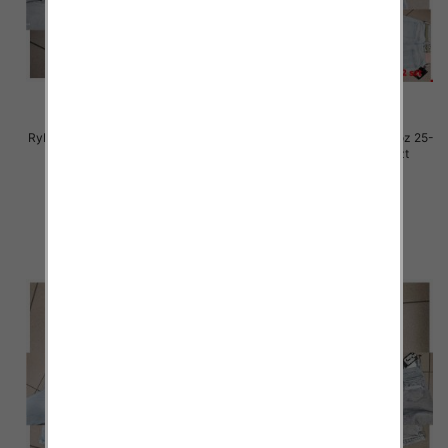
Rybaczki damskie jeansy Roz 25-
Rybaczki damskie jeansy Roz 25-
30, 1 Kolor Paczka 12 szt
30, 1 Kolor Paczka 12 szt
54.00 zł
54.00 zł
szczegóły
szczegóły