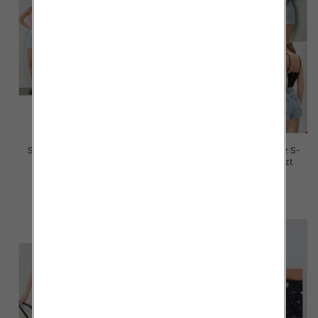
Szorty damskie jeansy Roz S-
Szorty damskie jeansy Roz S-
2XL, 1 Kolor Paczka 12 szt
2XL, 1 Kolor Paczka 12 szt
44.00 zł
44.00 zł
szczegóły
szczegóły