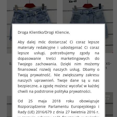
Droga Klientko/Drogi Kliencie,
Aby dalej móc dostarczać Ci coraz lepsze
materiały redakcyjne i udostępniać Ci coraz
lepsze usługi, potrzebujemy zgody na
dopasowanie treści marketingowych do
Twojego zachowania. Dzięki nim możemy
Szorty damskie jeansy Roz XS-
Szorty damskie jeansy Roz XS-
XL, 1 Kolor Paczka 10 szt
XL, 1 Kolor Paczka 10 szt
finansować rozwój naszych usług. Dbamy o
Twoją prywatność. Nie zwiększamy zakresu
46.00 zł
44.00 zł
naszych uprawnień. Twoje dane są u nas
szczegóły
szczegóły
bezpieczne, a zgodę możesz wycofać w każdej
chwili na podstronie polityka prywatności.
Od 25 maja 2018 roku obowiązuje
Rozporządzenie Parlamentu Europejskiego i
Rady (UE) 2016/679 z dnia 27 kwietnia 2016 r.