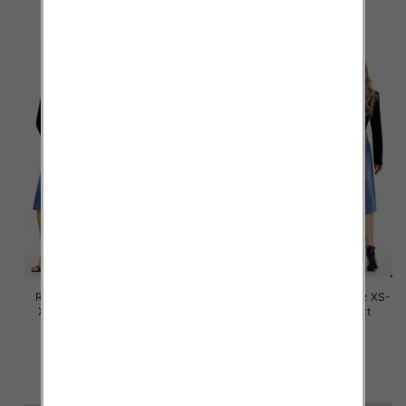
szczegóły
szczegóły
Rybaczki damskie jeansy Roz
Spodnie damskie jeansy Roz XS-
XS-XL, 1 Kolor Paczka 12 szt
XL, 1 Kolor Paczka 12 szt
53.00 zł
54.00 zł
szczegóły
szczegóły