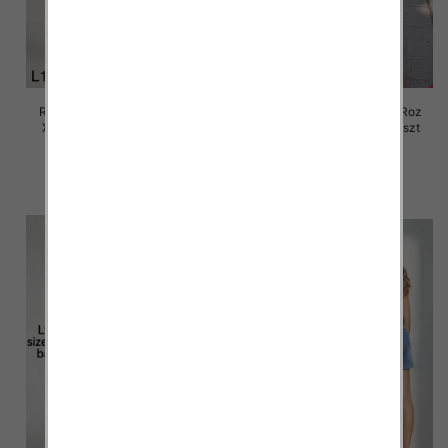
Rybaczki damskie jeansy Roz
Rybaczki damskie jeansy Roz
XS-XL, 1 Kolor Paczka 10 szt
XS-XL, 1 Kolor Paczka 10 szt
55.00 zł
57.00 zł
szczegóły
szczegóły