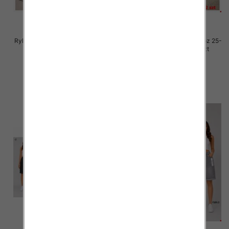
Rybaczki damskie jeansy Roz 25-
Rybaczki damskie jeansy Roz 25-
30, 1 Kolor Paczka 12 szt
30, 1 Kolor Paczka 12 szt
54.00 zł
54.00 zł
szczegóły
szczegóły