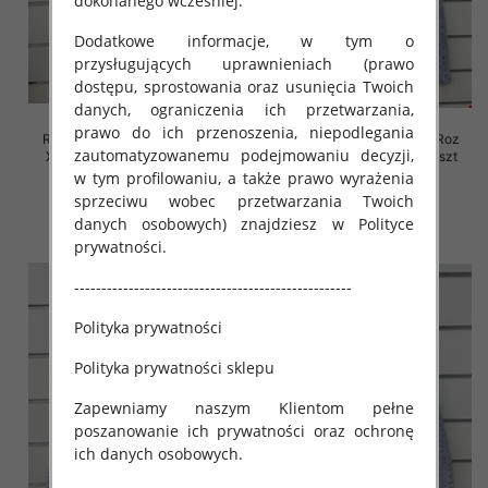
dokonanego wcześniej.
Dodatkowe informacje, w tym o
przysługujących uprawnieniach (prawo
dostępu, sprostowania oraz usunięcia Twoich
danych, ograniczenia ich przetwarzania,
prawo do ich przenoszenia, niepodlegania
Rybaczki damskie jeansy Roz
Rybaczki damskie jeansy Roz
zautomatyzowanemu podejmowaniu decyzji,
XS-XL, 1 Kolor Paczka 10 szt
XS-XL, 1 Kolor Paczka 10 szt
w tym profilowaniu, a także prawo wyrażenia
54.00 zł
52.00 zł
sprzeciwu wobec przetwarzania Twoich
szczegóły
szczegóły
danych osobowych) znajdziesz w Polityce
prywatności.
---------------------------------------------------
Polityka prywatności
Polityka prywatności sklepu
Zapewniamy naszym Klientom pełne
poszanowanie ich prywatności oraz ochronę
ich danych osobowych.