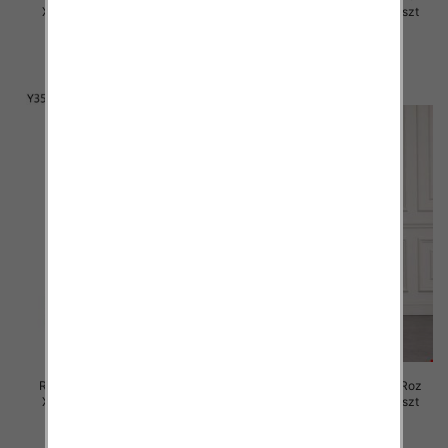
XS-XL, 1 Kolor Paczka 10 szt
XS-XL, 1 Kolor Paczka 12 szt
58.00 zł
60.00 zł
szczegóły
szczegóły
Rybaczki damskie jeansy Roz
Rybaczki damskie jeansy Roz
XS-XL, 1 Kolor Paczka 12 szt
XS-XL, 1 Kolor Paczka 12 szt
60.00 zł
47.00 zł