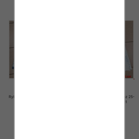
Rybaczki damskie jeansy Roz 25-
Rybaczki damskie jeansy Roz 25-
30, 1 Kolor Paczka 12 szt
30, 1 Kolor Paczka 12 szt
54.00 zł
54.00 zł
szczegóły
szczegóły