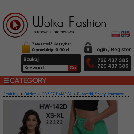
Zawartość Koszyka:
Login
/
Register
0 produkty: 0.00 zł
Szukaj
729 437 385
729 437 385
CATEGORY
>
>
>
Produkty
Odzież
ODZIEŻ DAMSKA
Rybaczki, Szorty Jeansowe