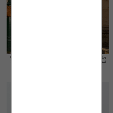
Rybaczki damskie jeansy Roz
Rybaczki damskie jeansy Roz
XS-XL, 1 Kolor Paczka 10 szt
XS-XL, 1 Kolor Paczka 10 szt
54.00 zł
54.00 zł
szczegóły
szczegóły