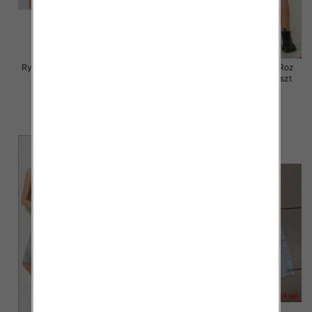
Rybaczki damskie jeansy Roz S-
Rybaczki damskie jeansy Roz
2XL, 1 Kolor Paczka 12 szt
XS-XL, 1 Kolor Paczka 12 szt
46.00 zł
46.00 zł
szczegóły
szczegóły