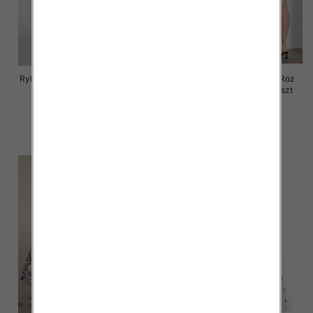
Rybaczki damskie jeansy Roz 25-
Rybaczki damskie jeansy Roz
30, 1 Kolor Paczka 12 szt
XS-XL, 1 Kolor Paczka 12 szt
46.00 zł
46.00 zł
szczegóły
szczegóły