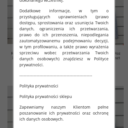
dokonanego wcześniej.
Dodatkowe informacje, w tym o
przysługujących uprawnieniach (prawo
dostępu, sprostowania oraz usunięcia Twoich
danych, ograniczenia ich przetwarzania,
prawo do ich przenoszenia, niepodlegania
zautomatyzowanemu podejmowaniu decyzji,
w tym profilowaniu, a także prawo wyrażenia
sprzeciwu wobec przetwarzania Twoich
Rybaczki damskie jeansy Roz
Rybaczki damskie jeansy Roz
XS-XL, 1 Kolor Paczka 10 szt
XS-XL, 1 Kolor Paczka 10 szt
danych osobowych) znajdziesz w Polityce
prywatności.
54.00 zł
52.00 zł
szczegóły
szczegóły
---------------------------------------------------
Polityka prywatności
Polityka prywatności sklepu
Zapewniamy naszym Klientom pełne
poszanowanie ich prywatności oraz ochronę
ich danych osobowych.