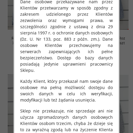
Dane osobowe przekazywane nam przez
Klientów przetwarzamy w sposób zgodny z
zakresem udzielonego przez Klientów
zezwolenia oraz wymogami prawa, w
szczególności zgodnie z ustawą z dnia 29
sierpnia 1997 r. o ochronie danych osobowych
Rybaczki damskie jeansy Roz
Rybaczki damskie jeansy Roz
(Dz. U. Nr 133, poz. 883 z późn. zm.). Dane
XS-XL, 1 Kolor Paczka 10 szt
XS-XL, 1 Kolor Paczka 10 szt
osobowe Klientów przechowujemy na
serwerach zapewniających ich pełne
46.00 zł
46.00 zł
bezpieczeństwo. Dostęp do bazy danych
szczegóły
szczegóły
posiadają jedynie uprawnieni pracownicy
Sklepu.
Każdy Klient, który przekazał nam swoje dane
osobowe ma pełną możliwość dostępu do
swoich danych w celu ich weryfikacji,
modyfikacji lub też żądania usunięcia.
Sklep nie przekazuje, nie sprzedaje ani nie
użycza zgromadzonych danych osobowych
Klientów osobom trzecim, chyba że dzieje się
to za wyraźną zgodą lub na życzenie Klienta