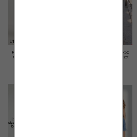
Rybaczki damskie jeansy Roz
Rybaczki damskie jeansy Roz
XS-XL, 1 Kolor Paczka 10 szt
XS-XL, 1 Kolor Paczka 10 szt
55.00 zł
57.00 zł
szczegóły
szczegóły