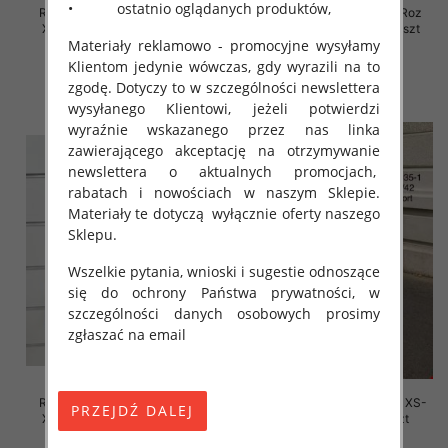
• ostatnio oglądanych produktów,
Rybaczki damskie jeansy Roz
Rybaczki damskie jeansy Roz
XS-XL, 1 Kolor Paczka 10 szt
XS-XL, 1 Kolor Paczka 10 szt
Materiały reklamowo - promocyjne wysyłamy
45.00 zł
44.00 zł
Klientom jedynie wówczas, gdy wyrazili na to
szczegóły
szczegóły
zgodę. Dotyczy to w szczególności newslettera
wysyłanego Klientowi, jeżeli potwierdzi
wyraźnie wskazanego przez nas linka
zawierającego akceptację na otrzymywanie
newslettera o aktualnych promocjach,
rabatach i nowościach w naszym Sklepie.
Materiały te dotyczą wyłącznie oferty naszego
Sklepu.
Wszelkie pytania, wnioski i sugestie odnoszące
się do ochrony Państwa prywatności, w
szczególności danych osobowych prosimy
zgłaszać na email
Rybaczki damskie jeansy Roz
Szorty damskie jeansy Roz XS-
XS-XL, 1 Kolor Paczka 10 szt
XL, 1 Kolor Paczka 10 szt