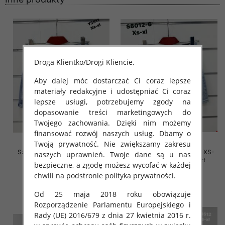
Droga Klientko/Drogi Kliencie,
Aby dalej móc dostarczać Ci coraz lepsze
materiały redakcyjne i udostępniać Ci coraz
lepsze usługi, potrzebujemy zgody na
dopasowanie treści marketingowych do
Twojego zachowania. Dzięki nim możemy
finansować rozwój naszych usług. Dbamy o
Twoją prywatność. Nie zwiększamy zakresu
Szorty damskie jeansy Roz XS-
Szorty damskie jeansy Roz XS-
naszych uprawnień. Twoje dane są u nas
XL, 1 Kolor Paczka 10 szt
XL, 1 Kolor Paczka 10 szt
bezpieczne, a zgodę możesz wycofać w każdej
46.00 zł
44.00 zł
chwili na podstronie polityka prywatności.
szczegóły
szczegóły
Od 25 maja 2018 roku obowiązuje
Rozporządzenie Parlamentu Europejskiego i
Rady (UE) 2016/679 z dnia 27 kwietnia 2016 r.