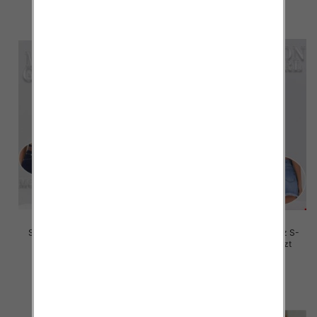
szczegóły
szczegóły
Szorty damskie jeansy Roz L-
Szorty damskie jeansy Roz S-
4XL, 1 Kolor Paczka 12 szt
2XL, 1 Kolor Paczka 12 szt
46.00 zł
46.00 zł
szczegóły
szczegóły