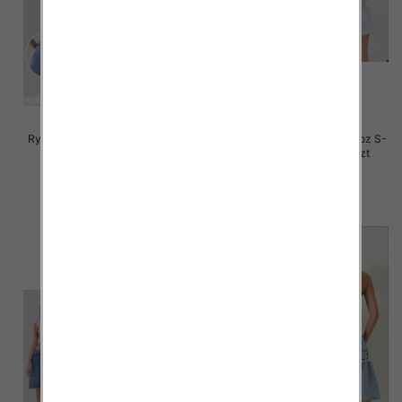
Rybaczki damskie jeansy Roz S-
Rybaczki damskie jeansy Roz S-
2XL, 1 Kolor Paczka 12 szt
2XL, 1 Kolor Paczka 12 szt
46.00 zł
44.00 zł
szczegóły
szczegóły