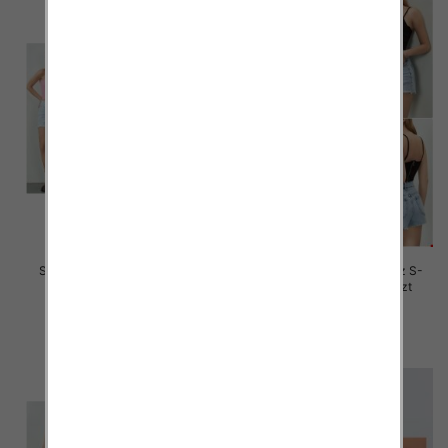
Szorty damskie jeansy Roz S-
Szorty damskie jeansy Roz S-
2XL, 1 Kolor Paczka 12 szt
2XL, 1 Kolor Paczka 12 szt
44.00 zł
44.00 zł
szczegóły
szczegóły