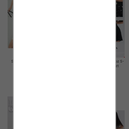
Szorty damskie jeansy Roz S-
Rybaczki damskie jeansy Roz S-
2XL, 1 Kolor Paczka 12 szt
2XL, 1 Kolor Paczka 12 szt
44.00 zł
46.00 zł
szczegóły
szczegóły