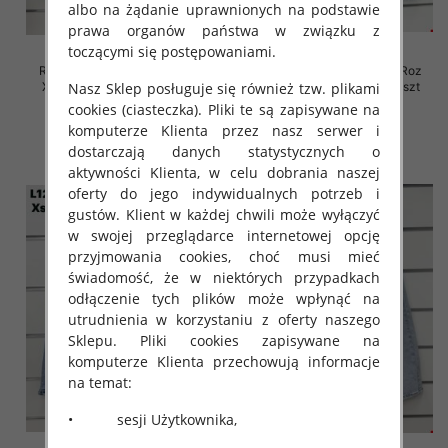
albo na żądanie uprawnionych na podstawie
prawa organów państwa w związku z
toczącymi się postępowaniami.
Rybaczki damskie jeansy Roz
Rybaczki damskie jeansy Roz
Nasz Sklep posługuje się również tzw. plikami
XS-XL, 1 Kolor Paczka 10 szt
XS-XL, 1 Kolor Paczka 10 szt
cookies (ciasteczka). Pliki te są zapisywane na
46.00 zł
45.00 zł
komputerze Klienta przez nasz serwer i
szczegóły
szczegóły
dostarczają danych statystycznych o
aktywności Klienta, w celu dobrania naszej
oferty do jego indywidualnych potrzeb i
gustów. Klient w każdej chwili może wyłączyć
w swojej przeglądarce internetowej opcję
przyjmowania cookies, choć musi mieć
świadomość, że w niektórych przypadkach
odłączenie tych plików może wpłynąć na
utrudnienia w korzystaniu z oferty naszego
Sklepu. Pliki cookies zapisywane na
komputerze Klienta przechowują informacje
na temat:
• sesji Użytkownika,