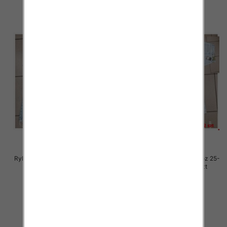
Rybaczki damskie jeansy Roz 25-
Rybaczki damskie jeansy Roz 25-
30, 1 Kolor Paczka 12 szt
30, 1 Kolor Paczka 12 szt
54.00 zł
54.00 zł
szczegóły
szczegóły