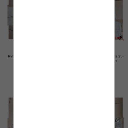
Rybaczki damskie jeansy Roz 25-
Rybaczki damskie jeansy Roz 25-
30, 1 Kolor Paczka 12 szt
30, 1 Kolor Paczka 12 szt
54.00 zł
54.00 zł
szczegóły
szczegóły