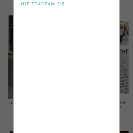
39.00 zł
48.00 zł
szczegóły
szczegóły
Szorty damskie jeansy Roz XS-
Szorty damskie jeansy Roz XS-
XL, 1 Kolor Paczka 10 szt
XL, 1 Kolor Paczka 10 szt
48.00 zł
47.00 zł
szczegóły
szczegóły