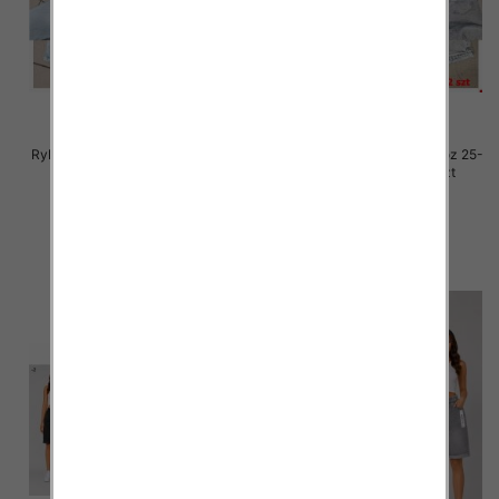
Rybaczki damskie jeansy Roz 25-
Rybaczki damskie jeansy Roz 25-
30, 1 Kolor Paczka 12 szt
30, 1 Kolor Paczka 12 szt
54.00 zł
54.00 zł
szczegóły
szczegóły