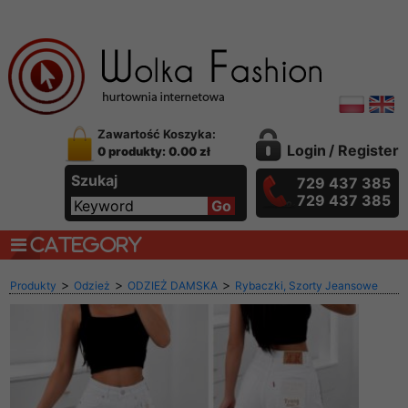
Zawartość Koszyka:
Login
/
Register
0 produkty: 0.00 zł
Szukaj
729 437 385
729 437 385
CATEGORY
>
>
>
Produkty
Odzież
ODZIEŻ DAMSKA
Rybaczki, Szorty Jeansowe