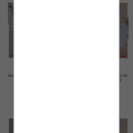
Rybaczki damskie jeansy Roz 25-
Rybaczki damskie jeansy Roz 25-
30, 1 Kolor Paczka 12 szt
30, 1 Kolor Paczka 12 szt
54.00 zł
54.00 zł
szczegóły
szczegóły