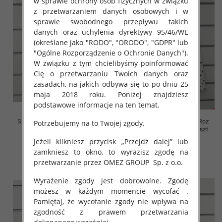
w sprawie ochrony osób fizycznych w związku
z przetwarzaniem danych osobowych i w
sprawie swobodnego przepływu takich
danych oraz uchylenia dyrektywy 95/46/WE
(określane jako "RODO", "ORODO", "GDPR" lub
"Ogólne Rozporządzenie o Ochronie Danych").
W związku z tym chcielibyśmy poinformować
Cię o przetwarzaniu Twoich danych oraz
zasadach, na jakich odbywa się to po dniu 25
maja 2018 roku. Poniżej znajdziesz
podstawowe informacje na ten temat.
Szorty damskie jeansy Roz XS-
Rybaczki damskie jeansy Roz
Potrzebujemy na to Twojej zgody.
XL, 1 Kolor Paczka 10 szt
XS-XL, 1 Kolor Paczka 10 szt
Jeżeli klikniesz przycisk „Przejdź dalej” lub
44.00 zł
54.00 zł
zamkniesz to okno, to wyrazisz zgodę na
szczegóły
szczegóły
przetwarzanie przez OMEZ GROUP
Sp. z o.o.
Wyrażenie zgody jest dobrowolne. Zgodę
możesz w każdym momencie wycofać .
Pamiętaj, że wycofanie zgody nie wpływa na
zgodność z prawem przetwarzania