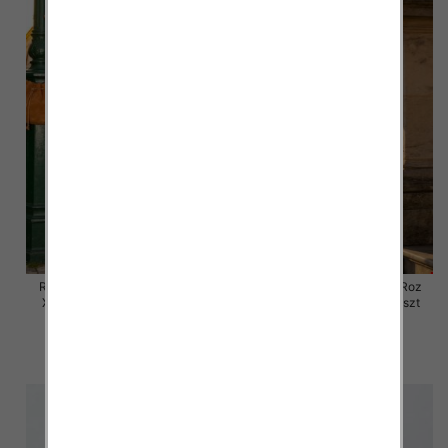
Rybaczki damskie jeansy Roz
Rybaczki damskie jeansy Roz
XS-XL, 1 Kolor Paczka 10 szt
XS-XL, 1 Kolor Paczka 10 szt
54.00 zł
54.00 zł
szczegóły
szczegóły