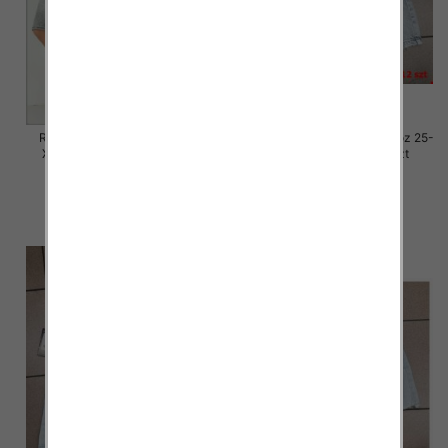
Rybaczki damskie jeansy Roz
Rybaczki damskie jeansy Roz 25-
XS-XL, 1 Kolor Paczka 12 szt
30, 1 Kolor Paczka 12 szt
46.00 zł
54.00 zł
szczegóły
szczegóły