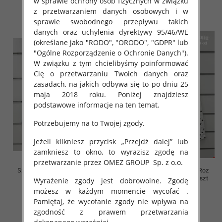
w sprawie ochrony osób fizycznych w związku
z przetwarzaniem danych osobowych i w
szczegóły
szczegóły
sprawie swobodnego przepływu takich
danych oraz uchylenia dyrektywy 95/46/WE
(określane jako "RODO", "ORODO", "GDPR" lub
"Ogólne Rozporządzenie o Ochronie Danych").
W związku z tym chcielibyśmy poinformować
Cię o przetwarzaniu Twoich danych oraz
zasadach, na jakich odbywa się to po dniu 25
maja 2018 roku. Poniżej znajdziesz
podstawowe informacje na ten temat.
Potrzebujemy na to Twojej zgody.
Jeżeli klikniesz przycisk „Przejdź dalej” lub
zamkniesz to okno, to wyrazisz zgodę na
przetwarzanie przez OMEZ GROUP
Sp. z o.o.
Szorty damskie jeansy Roz XS-
Rybaczki damskie jeansy Roz
XL, 1 Kolor Paczka 10 szt
XS-XL, 1 Kolor Paczka 10 szt
Wyrażenie zgody jest dobrowolne. Zgodę
możesz w każdym momencie wycofać .
44.00 zł
54.00 zł
Pamiętaj, że wycofanie zgody nie wpływa na
szczegóły
szczegóły
zgodność z prawem przetwarzania