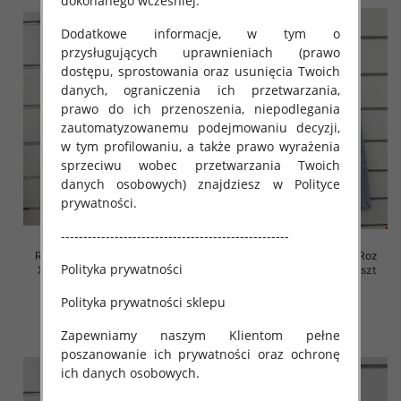
dokonanego wcześniej.
Dodatkowe informacje, w tym o
przysługujących uprawnieniach (prawo
dostępu, sprostowania oraz usunięcia Twoich
danych, ograniczenia ich przetwarzania,
prawo do ich przenoszenia, niepodlegania
zautomatyzowanemu podejmowaniu decyzji,
w tym profilowaniu, a także prawo wyrażenia
sprzeciwu wobec przetwarzania Twoich
danych osobowych) znajdziesz w Polityce
prywatności.
---------------------------------------------------
Rybaczki damskie jeansy Roz
Rybaczki damskie jeansy Roz
Polityka prywatności
XS-XL, 1 Kolor Paczka 10 szt
XS-XL, 1 Kolor Paczka 10 szt
54.00 zł
52.00 zł
Polityka prywatności sklepu
szczegóły
szczegóły
Zapewniamy naszym Klientom pełne
poszanowanie ich prywatności oraz ochronę
ich danych osobowych.