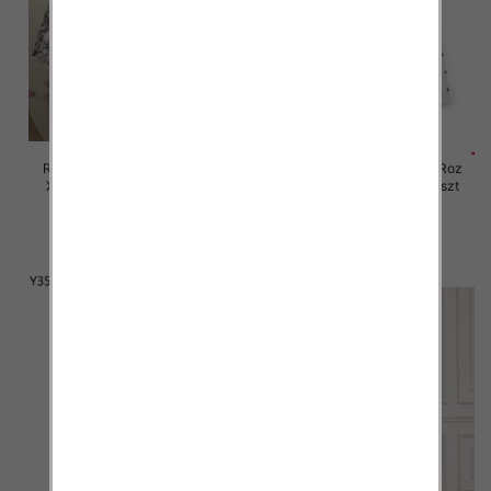
Rybaczki damskie jeansy Roz
Rybaczki damskie jeansy Roz
XS-XL, 1 Kolor Paczka 10 szt
XS-XL, 1 Kolor Paczka 12 szt
58.00 zł
60.00 zł
szczegóły
szczegóły