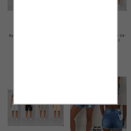
Rybaczki damskie jeans Roz 38-
Rybaczki damskie jeans Roz 34-
48, 1 Kolor Paczka 12 szt
42, 1 Kolor Paczka 12 szt
44.00 zł
44.00 zł
szczegóły
szczegóły