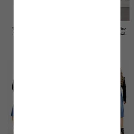
Rybaczki damskie jeansy Roz
Rybaczki damskie jeansy Roz
XS-XL, 1 Kolor Paczka 12 szt
XS-XL, 1 Kolor Paczka 12 szt
60.00 zł
47.00 zł
szczegóły
szczegóły