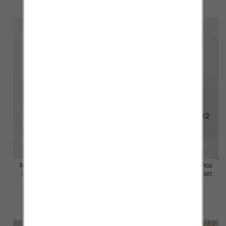
szczegóły
szczegóły
Rybaczki damskie jeansy Roz
Rybaczki damskie jeansy Roz
XS-XL, 1 Kolor Paczka 10 szt
XS-XL, 1 Kolor Paczka 10 szt
54.00 zł
55.00 zł
szczegóły
szczegóły