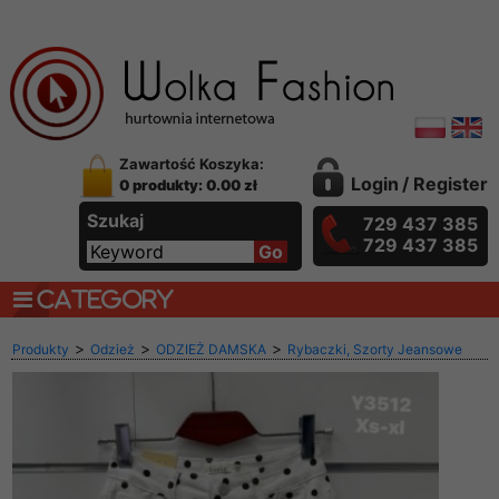
Zawartość Koszyka:
Login
/
Register
0 produkty: 0.00 zł
Szukaj
729 437 385
729 437 385
CATEGORY
>
>
>
Produkty
Odzież
ODZIEŻ DAMSKA
Rybaczki, Szorty Jeansowe