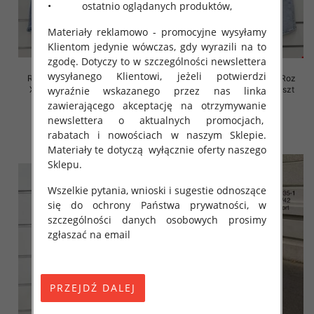
• ostatnio oglądanych produktów,
Materiały reklamowo - promocyjne wysyłamy
Klientom jedynie wówczas, gdy wyrazili na to
zgodę. Dotyczy to w szczególności newslettera
wysyłanego Klientowi, jeżeli potwierdzi
Rybaczki damskie jeansy Roz
Rybaczki damskie jeansy Roz
XS-XL, 1 Kolor Paczka 10 szt
XS-XL, 1 Kolor Paczka 10 szt
wyraźnie wskazanego przez nas linka
zawierającego akceptację na otrzymywanie
45.00 zł
44.00 zł
newslettera o aktualnych promocjach,
szczegóły
szczegóły
rabatach i nowościach w naszym Sklepie.
Materiały te dotyczą wyłącznie oferty naszego
Sklepu.
Wszelkie pytania, wnioski i sugestie odnoszące
się do ochrony Państwa prywatności, w
szczególności danych osobowych prosimy
zgłaszać na email