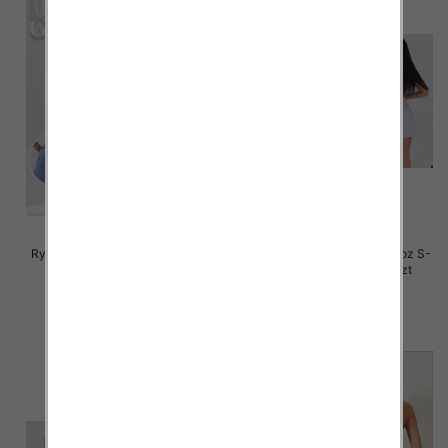
Rybaczki damskie jeansy Roz S-
Rybaczki damskie jeansy Roz S-
2XL, 1 Kolor Paczka 12 szt
2XL, 1 Kolor Paczka 12 szt
46.00 zł
44.00 zł
szczegóły
szczegóły