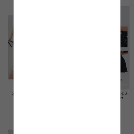
Szorty damskie jeansy Roz S-
Rybaczki damskie jeansy Roz S-
2XL, 1 Kolor Paczka 12 szt
2XL, 1 Kolor Paczka 12 szt
44.00 zł
46.00 zł
szczegóły
szczegóły