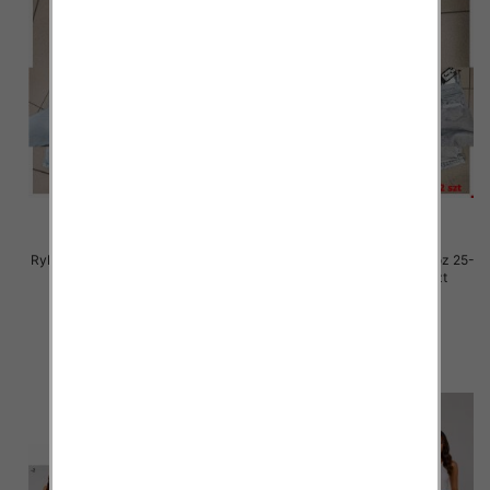
Rybaczki damskie jeansy Roz 25-
Rybaczki damskie jeansy Roz 25-
30, 1 Kolor Paczka 12 szt
30, 1 Kolor Paczka 12 szt
54.00 zł
54.00 zł
szczegóły
szczegóły