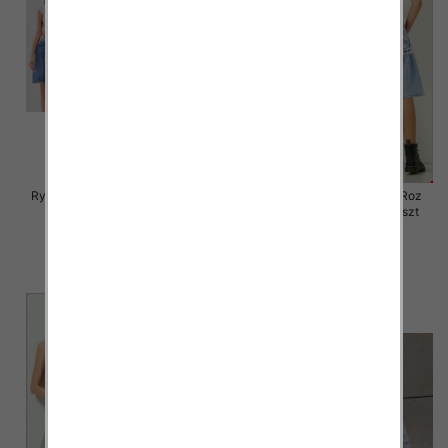
Rybaczki damskie jeansy Roz S-
Rybaczki damskie jeansy Roz
2XL, 1 Kolor Paczka 12 szt
XS-XL, 1 Kolor Paczka 12 szt
46.00 zł
46.00 zł
szczegóły
szczegóły