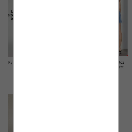
Rybaczki damskie jeansy Roz 25-
Rybaczki damskie jeansy Roz
30, 1 Kolor Paczka 12 szt
XS-XL, 1 Kolor Paczka 12 szt
46.00 zł
46.00 zł
szczegóły
szczegóły