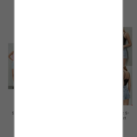
46.00 zł
46.00 zł
szczegóły
szczegóły
Szorty damskie jeansy Roz S-
Szorty damskie jeansy Roz S-
2XL, 1 Kolor Paczka 12 szt
2XL, 1 Kolor Paczka 12 szt
44.00 zł
44.00 zł
szczegóły
szczegóły