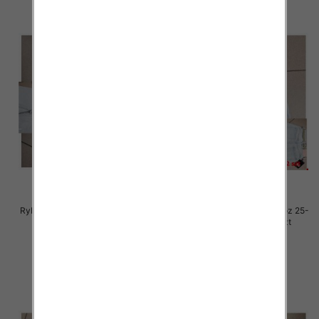
Rybaczki damskie jeansy Roz 25-
Rybaczki damskie jeansy Roz 25-
30, 1 Kolor Paczka 12 szt
30, 1 Kolor Paczka 12 szt
54.00 zł
54.00 zł
szczegóły
szczegóły