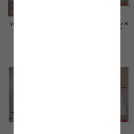
Rybaczki damskie jeansy Roz 25-
Rybaczki damskie jeansy Roz 25-
30, 1 Kolor Paczka 12 szt
30, 1 Kolor Paczka 12 szt
54.00 zł
54.00 zł
szczegóły
szczegóły