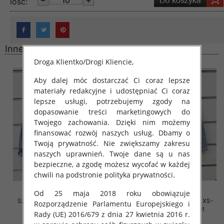
lość:
Inne produkty
Droga Klientko/Drogi Kliencie,
Aby dalej móc dostarczać Ci coraz lepsze
materiały redakcyjne i udostępniać Ci coraz
lepsze usługi, potrzebujemy zgody na
dopasowanie treści marketingowych do
Twojego zachowania. Dzięki nim możemy
finansować rozwój naszych usług. Dbamy o
Twoją prywatność. Nie zwiększamy zakresu
naszych uprawnień. Twoje dane są u nas
bezpieczne, a zgodę możesz wycofać w każdej
chwili na podstronie polityka prywatności.
Od 25 maja 2018 roku obowiązuje
Szorty damskie jeansy Roz XS-
Szorty damskie jeansy Roz XS-
Rozporządzenie Parlamentu Europejskiego i
XL, 1 Kolor Paczka 10 szt
XL, 1 Kolor Paczka 10 szt
Rady (UE) 2016/679 z dnia 27 kwietnia 2016 r.
46.00 zł
44.00 zł