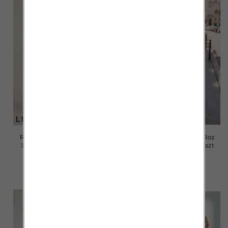
Rybaczki damskie jeansy Roz
Rybaczki damskie jeansy Roz
XS-XL, 1 Kolor Paczka 10 szt
XS-XL, 1 Kolor Paczka 10 szt
55.00 zł
57.00 zł
szczegóły
szczegóły