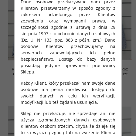
Dane osobowe przekazywane nam przez
Klientów przetwarzamy w sposób zgodny z
zakresem udzielonego przez Klientów
zezwolenia oraz wymogami prawa, w
szczególności zgodnie z ustawą z dnia 29
sierpnia 1997 r. o ochronie danych osobowych
(Dz. U. Nr 133, poz. 883 z późn. zm.). Dane
osobowe Klientów przechowujemy na
serwerach zapewniających ich pełne
bezpieczeństwo. Dostęp do bazy danych
posiadają jedynie uprawnieni pracownicy
Rybaczki damskie jeansy Roz
Rybaczki damskie jeansy Roz
Sklepu.
XS-XL, 1 Kolor Paczka 10 szt
XS-XL, 1 Kolor Paczka 10 szt
46.00 zł
46.00 zł
Każdy Klient, który przekazał nam swoje dane
osobowe ma pełną możliwość dostępu do
szczegóły
szczegóły
swoich danych w celu ich weryfikacji,
modyfikacji lub też żądania usunięcia.
Sklep nie przekazuje, nie sprzedaje ani nie
użycza zgromadzonych danych osobowych
Klientów osobom trzecim, chyba że dzieje się
to za wyraźną zgodą lub na życzenie Klienta