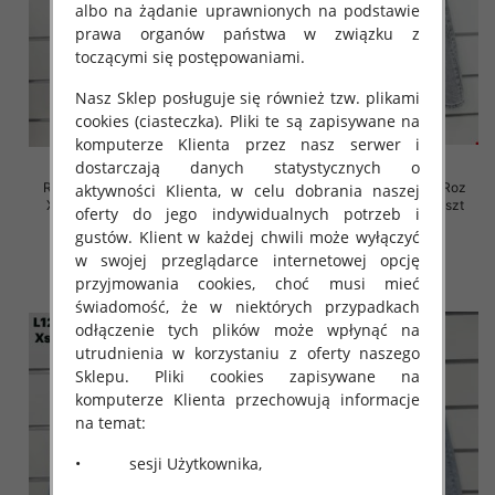
albo na żądanie uprawnionych na podstawie
prawa organów państwa w związku z
toczącymi się postępowaniami.
Nasz Sklep posługuje się również tzw. plikami
cookies (ciasteczka). Pliki te są zapisywane na
komputerze Klienta przez nasz serwer i
dostarczają danych statystycznych o
Rybaczki damskie jeansy Roz
Rybaczki damskie jeansy Roz
aktywności Klienta, w celu dobrania naszej
XS-XL, 1 Kolor Paczka 10 szt
XS-XL, 1 Kolor Paczka 10 szt
oferty do jego indywidualnych potrzeb i
46.00 zł
45.00 zł
gustów. Klient w każdej chwili może wyłączyć
w swojej przeglądarce internetowej opcję
szczegóły
szczegóły
przyjmowania cookies, choć musi mieć
świadomość, że w niektórych przypadkach
odłączenie tych plików może wpłynąć na
utrudnienia w korzystaniu z oferty naszego
Sklepu. Pliki cookies zapisywane na
komputerze Klienta przechowują informacje
na temat:
• sesji Użytkownika,