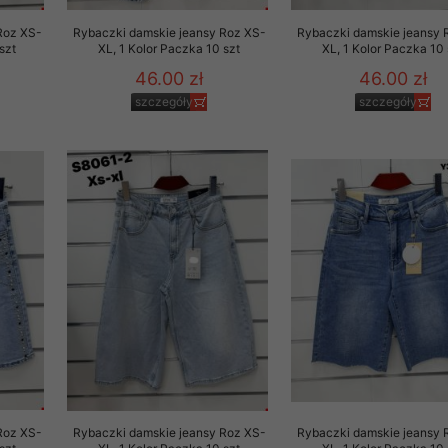
 promocyjne wysyłamy Klientom jedynie wówczas, gdy wyrazili na 
Roz XS-
Rybaczki damskie jeansy Roz XS-
Rybaczki damskie jeansy 
ttera wysyłanego Klientowi, jeżeli potwierdzi wyraźnie wskaz
szt
XL, 1 Kolor Paczka 10 szt
XL, 1 Kolor Paczka 10 
ację na otrzymywanie newslettera o aktualnych promocjach, ra
46.00 zł
46.00 zł
ały te dotyczą wyłącznie oferty naszego Sklepu.
szczegóły
szczegóły
oski i sugestie odnoszące się do ochrony Państwa prywatności, 
aszać na email
Roz XS-
Rybaczki damskie jeansy Roz XS-
Rybaczki damskie jeansy 