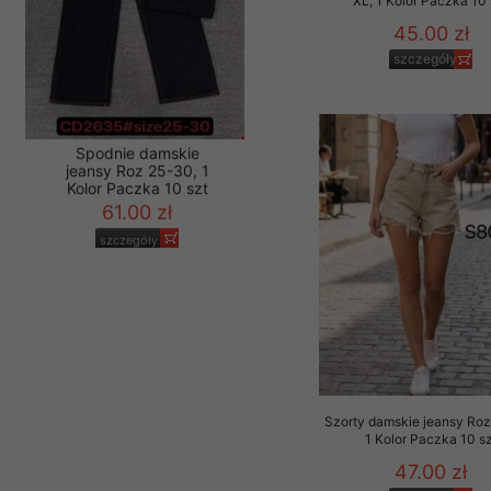
XL, 1 Kolor Paczka 10 
45.00 zł
szczegóły
Spodnie damskie
jeansy Roz 25-30, 1
Kolor Paczka 10 szt
61.00 zł
szczegóły
Szorty damskie jeansy Roz
1 Kolor Paczka 10 sz
47.00 zł