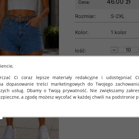
46.00 zł
Cena:
Rozmiar:
S-2XL
Kolor:
1 kolor
lość:
iencie,
czać Ci coraz lepsze materiały redakcyjne i udostępniać Ci
na dopasowanie treści marketingowych do Twojego zachowani
szych usług. Dbamy o Twoją prywatność. Nie zwiększamy zakre
zpieczne, a zgodę możesz wycofać w każdej chwili na podstronie po
 obowiązuje Rozporządzenie Parlamentu Europejskiego i Rady (U
rawie ochrony osób fizycznych w związku z przetwarzaniem danych
 takich danych oraz uchylenia dyrektywy 95/46/WE (określane 
ozporządzenie o Ochronie Danych"). W związku z tym chcielibyś
 danych oraz zasadach, na jakich odbywa się to po dniu 25 ma