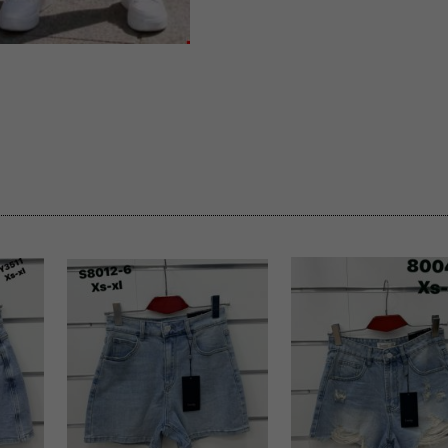
 informacje na ten temat.
jej zgody.
isk „Przejdź dalej” lub zamkniesz to okno, to wyrazisz zgodę na p
dobrowolne. Zgodę możesz w każdym momencie wycofać . Pamiętaj, 
prawem przetwarzania dokonanego wcześniej.
 w tym o przysługujących uprawnieniach (prawo dostępu, spros
czenia ich przetwarzania, prawo do ich przenoszenia, niepodleg
, w tym profilowaniu, a także prawo wyrażenia sprzeciwu wobec
dziesz w Polityce prywatności.
--------------------
klepu
entom pełne poszanowanie ich prywatności oraz ochronę ich dan
ywane nam przez Klientów przetwarzamy w sposób zgodny z zakre