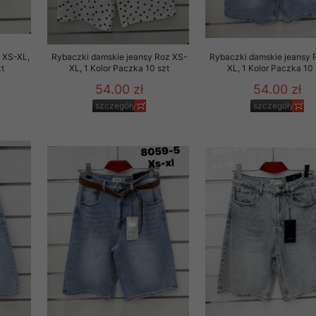
29 sierpnia 1997 r. o
entów przechowujemy na
ją jedynie uprawnieni
 XS-XL,
Rybaczki damskie jeansy Roz XS-
Rybaczki damskie jeansy 
t
XL, 1 Kolor Paczka 10 szt
XL, 1 Kolor Paczka 10 
o swoich danych w celu
54.00 zł
54.00 zł
szczegóły
szczegóły
ientów osobom trzecim,
awnionych na podstawie
ne na komputerze Klienta
brania naszej oferty do
zeglądarce internetowej
odłączenie tych plików
pisywane na komputerze