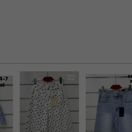
rzetwarzanie przez OMEZ
że wycofanie zgody nie
towania oraz usunięcia
ania zautomatyzowanemu
 przetwarzania Twoich
ych osobowych.
sem udzielonego przez