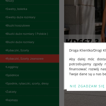
Bluzy
Swetry, bolerka
Swetry duże rozmiary
Bluzki koszulowe
Bluzki duże rozmiary ( Polskie )
Bluzki duże rozmiary
Droga Klientko/Drogi Kl
Rybaczki, Szorty
Rybaczki, Szorty Jeansowe
Aby dalej móc dostar
potrzebujemy zgody 
Legginsy
finansować rozwój na
Twoje dane są u nas be
Spódnice
Od 25 maja 2018 roku
Spodnie, rybaczki, szorty, dresy
kwietnia 2016 r. w sp
Żakiety
swobodnego przepływu
"GDPR" lub "Ogólne R
Rajstopy
przetwarzaniu Twoich