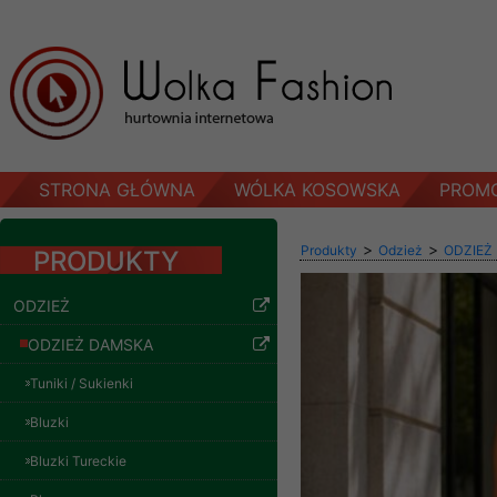
STRONA GŁÓWNA
WÓLKA KOSOWSKA
PROM
>
>
Produkty
Odzież
ODZIEŻ
PRODUKTY
ODZIEŻ
ODZIEŻ DAMSKA
Tuniki / Sukienki
Bluzki
Bluzki Tureckie