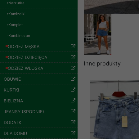
Spodnie damskie
znajdziesz podstawowe
Narzutka
jeansy Roz 29-36, 1
Kolor Paczka 10 szt
Potrzebujemy na to Two
Kamizelki
57.00 zł
Jeżeli klikniesz przyc
Komplet
szczegóły
GROUP
Sp. z o.o.
Kombinezon
Wyrażenie zgody jest 
ODZIEŻ MĘSKA
wpływa na zgodność z 
ODZIEŻ DZIECIĘCA
Dodatkowe informacje,
Inne produkty
Twoich danych, ograni
ODZIEŻ WŁOSKA
podejmowaniu decyzji
OBUWIE
danych osobowych) znaj
KURTKI
-------------------------------
BIELIZNA
Polityka prywatności
JEANSY (SPODNIE)
Polityka prywatności s
Spodnie damskie
DODATKI
jeansy Roz 25-30, 1
Zapewniamy naszym Kli
Kolor Paczka 10 szt
DLA DOMU
61.00 zł
Dane osobowe przekaz