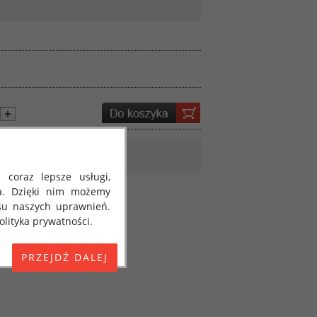
 coraz lepsze usługi,
a. Dzięki nim możemy
su naszych uprawnień.
lityka prywatności.
E) 2016/679 z dnia 27
 osobowych i w sprawie
jako "RODO", "ORODO",
my poinformować Cię o
ja 2018 roku. Poniżej