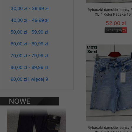
Materiały reklamowo -
30,00 zł - 39,99 zł
Rybaczki damskie jeansy 
szczególności newsle
XL, 1 Kolor Paczka 10 
zawierającego akcept
40,00 zł - 49,99 zł
52.00 zł
naszym Sklepie. Materi
szczegóły
50,00 zł - 59,99 zł
Wszelkie pytania, wni
osobowych prosimy zgł
60,00 zł - 69,99 zł
70,00 zł - 79,99 zł
80,00 zł - 89,99 zł
90,00 zł i więcej 9
Spodnie damskie
jeansy Roz 25-30, 1
Kolor Paczka 10 szt
61.00 zł
NOWE
szczegóły
PRODUKTY
Rybaczki damskie jeansy 