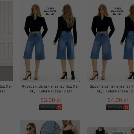
Roz XS-
Rybaczki damskie jeansy Roz XS-
Spodnie damskie jeansy 
szt
XL, 1 Kolor Paczka 12 szt
XL, 1 Kolor Paczka 12 
53.00 zł
54.00 zł
szczegóły
szczegóły