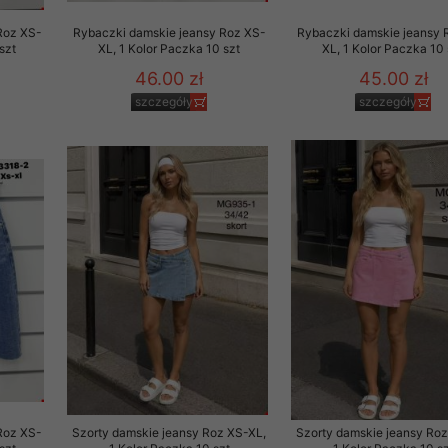
to zgodę. Dotyczy to w
Roz XS-
Rybaczki damskie jeansy Roz XS-
Rybaczki damskie jeansy 
anego przez nas linka
szt
XL, 1 Kolor Paczka 10 szt
XL, 1 Kolor Paczka 10 
batach i nowościach w
46.00 zł
45.00 zł
szczegóły
szczegóły
w szczególności danych
Roz XS-
Szorty damskie jeansy Roz XS-XL,
Szorty damskie jeansy Roz