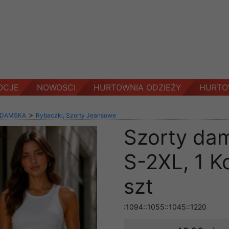
OCJE
NOWOSCI
HURTOWNIA ODZIEŻY
HURTO
>
 DAMSKA
Rybaczki, Szorty Jeansowe
Szorty dam
S-2XL, 1 K
szt
:1094::1055::1045::1220