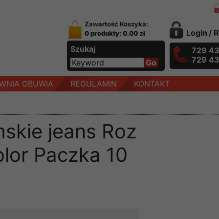
Zawartość Koszyka:
Login
/
R
0 produkty: 0.00 zł
Szukaj
729 4
729 4
WNIA OBUWIA
REGULAMIN
KONTAKT
skie jeans Roz
olor Paczka 10