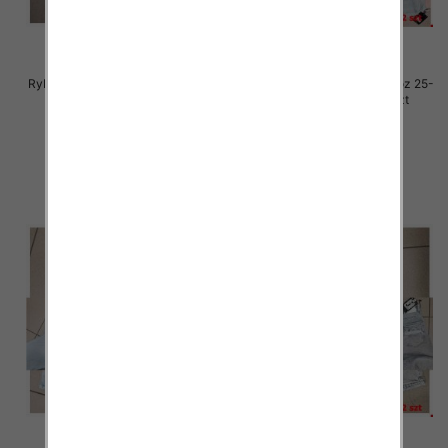
Rybaczki damskie jeansy Roz 25-
Rybaczki damskie jeansy Roz 25-
30, 1 Kolor Paczka 12 szt
30, 1 Kolor Paczka 12 szt
54.00 zł
54.00 zł
szczegóły
szczegóły