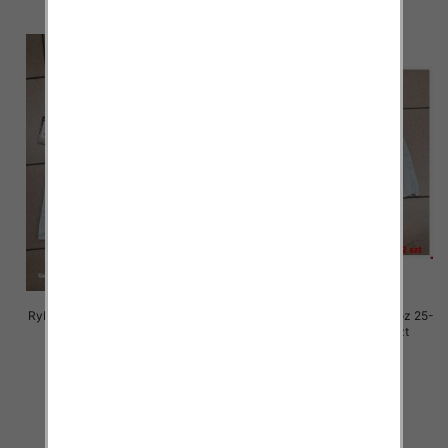
Rybaczki damskie jeansy Roz 25-
Rybaczki damskie jeansy Roz 25-
30, 1 Kolor Paczka 12 szt
30, 1 Kolor Paczka 12 szt
54.00 zł
54.00 zł
szczegóły
szczegóły