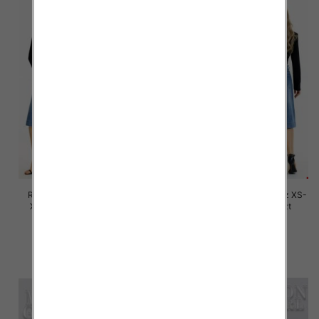
Rybaczki damskie jeansy Roz
Spodnie damskie jeansy Roz XS-
XS-XL, 1 Kolor Paczka 12 szt
XL, 1 Kolor Paczka 12 szt
53.00 zł
54.00 zł
szczegóły
szczegóły