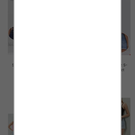
Szorty damskie jeansy Roz L-
Szorty damskie jeansy Roz S-
4XL, 1 Kolor Paczka 12 szt
2XL, 1 Kolor Paczka 12 szt
46.00 zł
46.00 zł
szczegóły
szczegóły