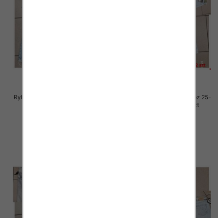
Rybaczki damskie jeansy Roz 25-
Rybaczki damskie jeansy Roz 25-
30, 1 Kolor Paczka 12 szt
30, 1 Kolor Paczka 12 szt
54.00 zł
54.00 zł
szczegóły
szczegóły