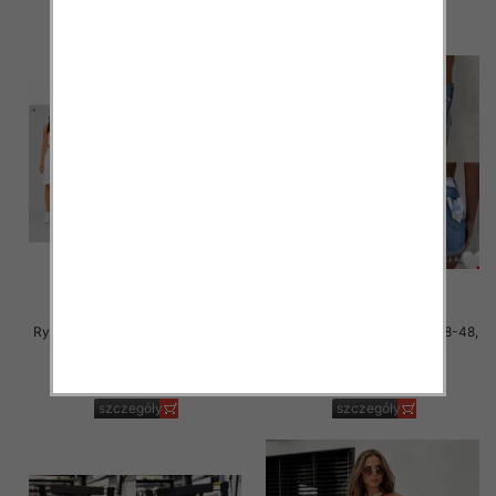
Rybaczki damskie jeans Roz 34-
Szorty damskie jeans Roz 38-48,
42, 1 Kolor Paczka 12 szt
1 Kolor Paczka 10 szt
44.00 zł
46.00 zł
szczegóły
szczegóły