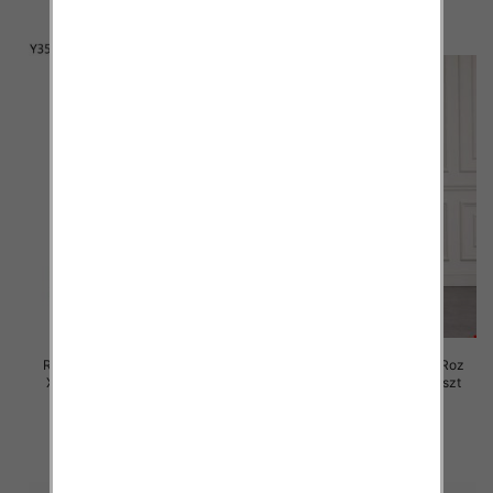
szczegóły
szczegóły
Rybaczki damskie jeansy Roz
Rybaczki damskie jeansy Roz
XS-XL, 1 Kolor Paczka 12 szt
XS-XL, 1 Kolor Paczka 12 szt
60.00 zł
47.00 zł
szczegóły
szczegóły