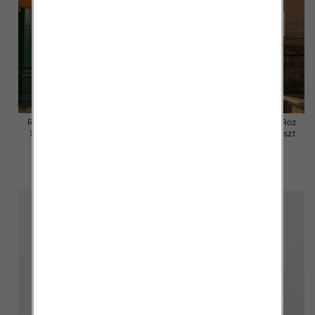
Rybaczki damskie jeansy Roz
Rybaczki damskie jeansy Roz
XS-XL, 1 Kolor Paczka 10 szt
XS-XL, 1 Kolor Paczka 10 szt
54.00 zł
54.00 zł
szczegóły
szczegóły