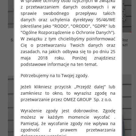
w sprawie ochrony osób fizycznych w związku
z przetwarzaniem danych osobowych i w
sprawie swobodnego przepływu takich
danych oraz uchylenia dyrektywy 95/46/WE
(określane jako "RODO", "ORODO", "GDPR" lub
"Ogólne Rozporządzenie o Ochronie Danych").
W związku z tym chcielibyśmy poinformować
Szorty damskie jeansy Roz XS-
Rybaczki damskie jeansy Roz
Cię o przetwarzaniu Twoich danych oraz
XL, 1 Kolor Paczka 10 szt
XS-XL, 1 Kolor Paczka 10 szt
zasadach, na jakich odbywa się to po dniu 25
44.00 zł
54.00 zł
maja 2018 roku. Poniżej znajdziesz
szczegóły
szczegóły
podstawowe informacje na ten temat.
Potrzebujemy na to Twojej zgody.
Jeżeli klikniesz przycisk „Przejdź dalej” lub
zamkniesz to okno, to wyrazisz zgodę na
przetwarzanie przez OMEZ GROUP
Sp. z o.o.
Wyrażenie zgody jest dobrowolne. Zgodę
możesz w każdym momencie wycofać .
Pamiętaj, że wycofanie zgody nie wpływa na
zgodność z prawem przetwarzania