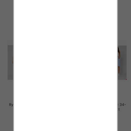
46.00 zł
46.00 zł
szczegóły
szczegóły
Rybaczki damskie jeans Roz 38-
Rybaczki damskie jeans Roz 34-
48, 1 Kolor Paczka 12 szt
42, 1 Kolor Paczka 12 szt
44.00 zł
44.00 zł
szczegóły
szczegóły