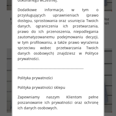
dokonanego wcześniej.
Dodatkowe informacje, w tym o
przysługujących uprawnieniach (prawo
Rybaczki damskie jeansy Roz
Rybaczki damskie jeansy Roz
dostępu, sprostowania oraz usunięcia Twoich
XS-XL, 1 Kolor Paczka 10 szt
XS-XL, 1 Kolor Paczka 10 szt
danych, ograniczenia ich przetwarzania,
54.00 zł
52.00 zł
prawo do ich przenoszenia, niepodlegania
zautomatyzowanemu podejmowaniu decyzji,
szczegóły
szczegóły
w tym profilowaniu, a także prawo wyrażenia
sprzeciwu wobec przetwarzania Twoich
danych osobowych) znajdziesz w Polityce
prywatności.
---------------------------------------------------
Polityka prywatności
Polityka prywatności sklepu
Zapewniamy naszym Klientom pełne
poszanowanie ich prywatności oraz ochronę
ich danych osobowych.