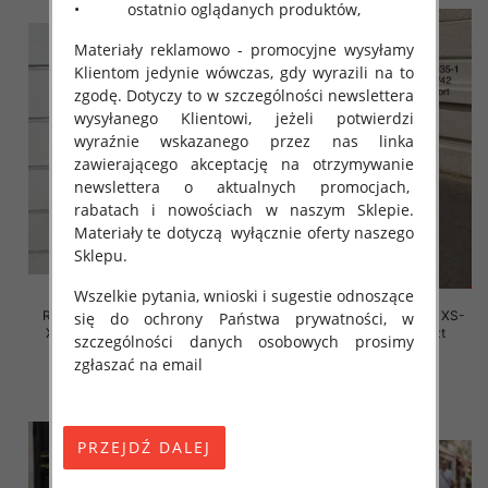
• ostatnio oglądanych produktów,
Materiały reklamowo - promocyjne wysyłamy
Klientom jedynie wówczas, gdy wyrazili na to
zgodę. Dotyczy to w szczególności newslettera
wysyłanego Klientowi, jeżeli potwierdzi
wyraźnie wskazanego przez nas linka
zawierającego akceptację na otrzymywanie
newslettera o aktualnych promocjach,
rabatach i nowościach w naszym Sklepie.
Materiały te dotyczą wyłącznie oferty naszego
Sklepu.
Wszelkie pytania, wnioski i sugestie odnoszące
Rybaczki damskie jeansy Roz
Szorty damskie jeansy Roz XS-
się do ochrony Państwa prywatności, w
XS-XL, 1 Kolor Paczka 10 szt
XL, 1 Kolor Paczka 10 szt
szczególności danych osobowych prosimy
39.00 zł
48.00 zł
zgłaszać na email
szczegóły
szczegóły