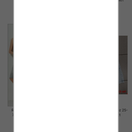
46.00 zł
46.00 zł
szczegóły
szczegóły
Rybaczki damskie jeansy Roz
Rybaczki damskie jeansy Roz 25-
XS-XL, 1 Kolor Paczka 12 szt
30, 1 Kolor Paczka 12 szt
46.00 zł
54.00 zł
szczegóły
szczegóły