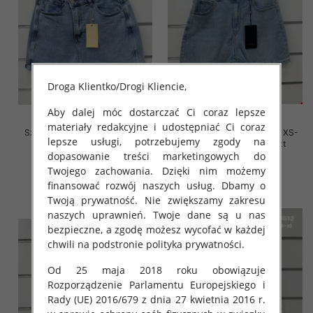
Droga Klientko/Drogi Kliencie,
Aby dalej móc dostarczać Ci coraz lepsze
materiały redakcyjne i udostępniać Ci coraz
Szorty damskie jeansy Roz XS-
Szorty damskie jeansy Roz XS-
lepsze usługi, potrzebujemy zgody na
XL, 1 Kolor Paczka 10 szt
XL, 1 Kolor Paczka 10 szt
dopasowanie treści marketingowych do
46.00 zł
44.00 zł
Twojego zachowania. Dzięki nim możemy
szczegóły
szczegóły
finansować rozwój naszych usług. Dbamy o
Twoją prywatność. Nie zwiększamy zakresu
naszych uprawnień. Twoje dane są u nas
bezpieczne, a zgodę możesz wycofać w każdej
chwili na podstronie polityka prywatności.
Od 25 maja 2018 roku obowiązuje
Rozporządzenie Parlamentu Europejskiego i
Rady (UE) 2016/679 z dnia 27 kwietnia 2016 r.