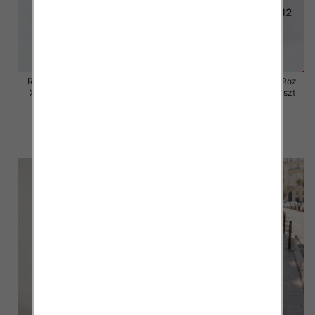
Rybaczki damskie jeansy Roz
Rybaczki damskie jeansy Roz
XS-XL, 1 Kolor Paczka 10 szt
XS-XL, 1 Kolor Paczka 10 szt
54.00 zł
55.00 zł
szczegóły
szczegóły