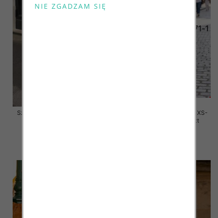
Szorty damskie jeansy Roz XS-
Szorty damskie jeansy Roz XS-
XL, 1 Kolor Paczka 10 szt
XL, 1 Kolor Paczka 10 szt
48.00 zł
47.00 zł
szczegóły
szczegóły