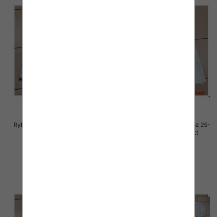
Rybaczki damskie jeansy Roz 25-
Rybaczki damskie jeansy Roz 25-
30, 1 Kolor Paczka 12 szt
30, 1 Kolor Paczka 12 szt
54.00 zł
54.00 zł
szczegóły
szczegóły