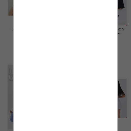
Szorty damskie jeansy Roz S-
Rybaczki damskie jeansy Roz S-
2XL, 1 Kolor Paczka 12 szt
2XL, 1 Kolor Paczka 12 szt
44.00 zł
46.00 zł
szczegóły
szczegóły