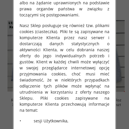
46.00 zł
45.00 zł
albo na żądanie uprawnionych na podstawie
szczegóły
szczegóły
prawa organów państwa w związku z
toczącymi się postępowaniami.
Nasz Sklep posługuje się również tzw. plikami
cookies (ciasteczka). Pliki te są zapisywane na
komputerze Klienta przez nasz serwer i
dostarczają danych statystycznych o
aktywności Klienta, w celu dobrania naszej
oferty do jego indywidualnych potrzeb i
gustów. Klient w każdej chwili może wyłączyć
w swojej przeglądarce internetowej opcję
przyjmowania cookies, choć musi mieć
świadomość, że w niektórych przypadkach
odłączenie tych plików może wpłynąć na
utrudnienia w korzystaniu z oferty naszego
Sklepu. Pliki cookies zapisywane na
Rybaczki damskie jeansy Roz
Rybaczki damskie jeansy Roz
komputerze Klienta przechowują informacje
XS-XL, 1 Kolor Paczka 10 szt
XS-XL, 1 Kolor Paczka 10 szt
na temat:
45.00 zł
44.00 zł
szczegóły
szczegóły
• sesji Użytkownika,