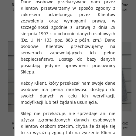
Dane osobowe przekazywane nam przez
Rybaczki damskie jeansy Roz
Rybaczki damskie jeansy Roz
Klientów przetwarzamy w sposób zgodny z
XS-XL, 1 Kolor Paczka 10 szt
XS-XL, 1 Kolor Paczka 10 szt
zakresem udzielonego przez Klientów
46.00 zł
46.00 zł
zezwolenia oraz wymogami prawa, w
szczegóły
szczegóły
szczególności zgodnie z ustawą z dnia 29
sierpnia 1997 r. o ochronie danych osobowych
(Dz. U. Nr 133, poz. 883 z późn. zm.). Dane
osobowe Klientów przechowujemy na
serwerach zapewniających ich pełne
bezpieczeństwo. Dostęp do bazy danych
posiadają jedynie uprawnieni pracownicy
Sklepu.
Każdy Klient, który przekazał nam swoje dane
osobowe ma pełną możliwość dostępu do
swoich danych w celu ich weryfikacji,
modyfikacji lub też żądania usunięcia.
Sklep nie przekazuje, nie sprzedaje ani nie
użycza zgromadzonych danych osobowych
Rybaczki damskie jeansy Roz
Rybaczki damskie jeansy Roz
Klientów osobom trzecim, chyba że dzieje się
XS-XL, 1 Kolor Paczka 10 szt
XS-XL, 1 Kolor Paczka 10 szt
to za wyraźną zgodą lub na życzenie Klienta