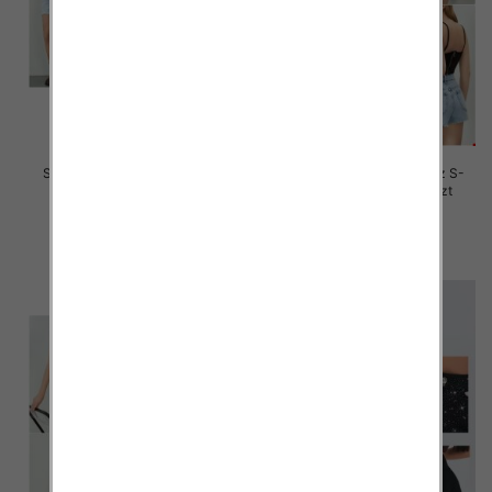
Szorty damskie jeansy Roz S-
Szorty damskie jeansy Roz S-
2XL, 1 Kolor Paczka 12 szt
2XL, 1 Kolor Paczka 12 szt
44.00 zł
44.00 zł
szczegóły
szczegóły