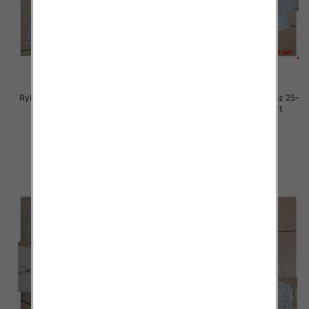
Rybaczki damskie jeansy Roz 25-
Rybaczki damskie jeansy Roz 25-
30, 1 Kolor Paczka 12 szt
30, 1 Kolor Paczka 12 szt
54.00 zł
54.00 zł
szczegóły
szczegóły