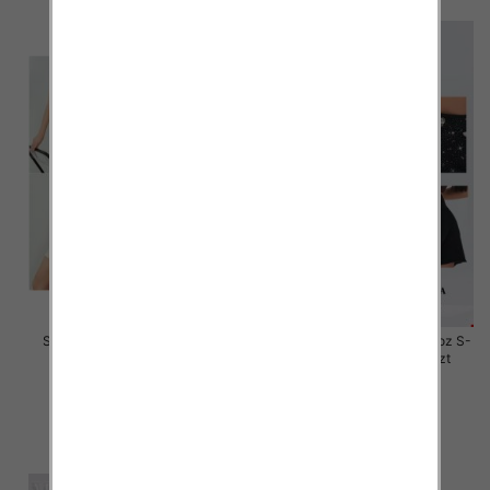
Szorty damskie jeansy Roz S-
Rybaczki damskie jeansy Roz S-
2XL, 1 Kolor Paczka 12 szt
2XL, 1 Kolor Paczka 12 szt
44.00 zł
46.00 zł
szczegóły
szczegóły