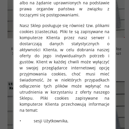
albo na żądanie uprawnionych na podstawie
prawa organów państwa w związku z
toczącymi się postępowaniami.
Nasz Sklep posługuje się również tzw. plikami
cookies (ciasteczka). Pliki te są zapisywane na
komputerze Klienta przez nasz serwer i
dostarczają danych statystycznych o
Rybaczki damskie jeansy Roz
Rybaczki damskie jeansy Roz
aktywności Klienta, w celu dobrania naszej
XS-XL, 1 Kolor Paczka 10 szt
XS-XL, 1 Kolor Paczka 10 szt
oferty do jego indywidualnych potrzeb i
46.00 zł
45.00 zł
gustów. Klient w każdej chwili może wyłączyć
w swojej przeglądarce internetowej opcję
szczegóły
szczegóły
przyjmowania cookies, choć musi mieć
świadomość, że w niektórych przypadkach
odłączenie tych plików może wpłynąć na
utrudnienia w korzystaniu z oferty naszego
Sklepu. Pliki cookies zapisywane na
komputerze Klienta przechowują informacje
na temat:
• sesji Użytkownika,