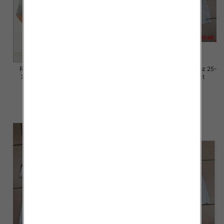
Rybaczki damskie jeansy Roz
Rybaczki damskie jeansy Roz 25-
XS-XL, 1 Kolor Paczka 12 szt
30, 1 Kolor Paczka 12 szt
46.00 zł
54.00 zł
szczegóły
szczegóły