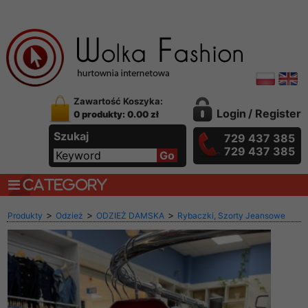
Zawartość Koszyka:
Login
/
Register
0 produkty: 0.00 zł
Szukaj
729 437 385
729 437 385
CATEGORY
>
>
>
Produkty
Odzież
ODZIEŻ DAMSKA
Rybaczki, Szorty Jeansowe