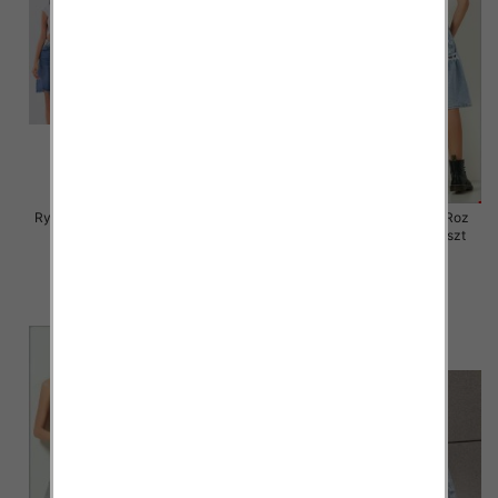
Rybaczki damskie jeansy Roz S-
Rybaczki damskie jeansy Roz
2XL, 1 Kolor Paczka 12 szt
XS-XL, 1 Kolor Paczka 12 szt
46.00 zł
46.00 zł
szczegóły
szczegóły