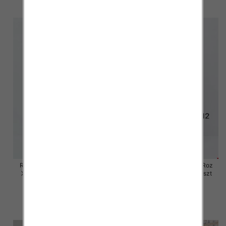
szczegóły
szczegóły
Rybaczki damskie jeansy Roz
Rybaczki damskie jeansy Roz
XS-XL, 1 Kolor Paczka 10 szt
XS-XL, 1 Kolor Paczka 10 szt
54.00 zł
55.00 zł
szczegóły
szczegóły