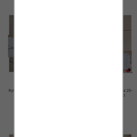
Rybaczki damskie jeansy Roz 25-
Rybaczki damskie jeansy Roz 25-
30, 1 Kolor Paczka 12 szt
30, 1 Kolor Paczka 12 szt
54.00 zł
54.00 zł
szczegóły
szczegóły