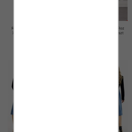
Rybaczki damskie jeansy Roz
Rybaczki damskie jeansy Roz
XS-XL, 1 Kolor Paczka 12 szt
XS-XL, 1 Kolor Paczka 12 szt
60.00 zł
47.00 zł
szczegóły
szczegóły