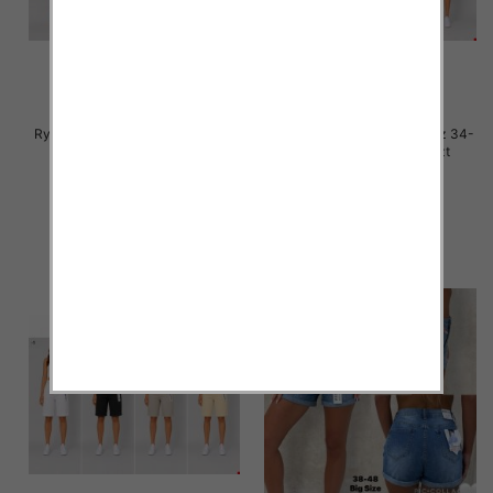
Rybaczki damskie jeans Roz 38-
Rybaczki damskie jeans Roz 34-
48, 1 Kolor Paczka 12 szt
42, 1 Kolor Paczka 12 szt
44.00 zł
44.00 zł
szczegóły
szczegóły