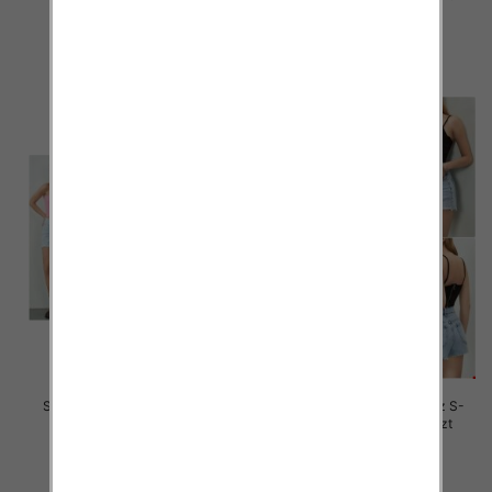
46.00 zł
46.00 zł
szczegóły
szczegóły
Szorty damskie jeansy Roz S-
Szorty damskie jeansy Roz S-
2XL, 1 Kolor Paczka 12 szt
2XL, 1 Kolor Paczka 12 szt
44.00 zł
44.00 zł
szczegóły
szczegóły