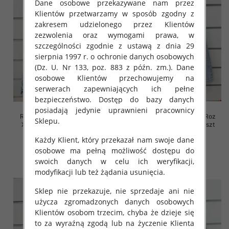
Dane osobowe przekazywane nam przez
Klientów przetwarzamy w sposób zgodny z
zakresem udzielonego przez Klientów
zezwolenia oraz wymogami prawa, w
szczególności zgodnie z ustawą z dnia 29
sierpnia 1997 r. o ochronie danych osobowych
(Dz. U. Nr 133, poz. 883 z późn. zm.). Dane
osobowe Klientów przechowujemy na
serwerach zapewniających ich pełne
bezpieczeństwo. Dostęp do bazy danych
posiadają jedynie uprawnieni pracownicy
Rybaczki damskie jeansy Roz
Rybaczki damskie jeansy Roz
Sklepu.
XS-XL, 1 Kolor Paczka 10 szt
XS-XL, 1 Kolor Paczka 10 szt
46.00 zł
46.00 zł
Każdy Klient, który przekazał nam swoje dane
osobowe ma pełną możliwość dostępu do
szczegóły
szczegóły
swoich danych w celu ich weryfikacji,
modyfikacji lub też żądania usunięcia.
Sklep nie przekazuje, nie sprzedaje ani nie
użycza zgromadzonych danych osobowych
Klientów osobom trzecim, chyba że dzieje się
to za wyraźną zgodą lub na życzenie Klienta