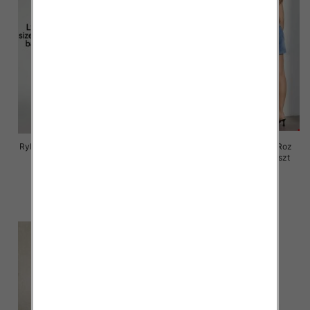
Rybaczki damskie jeansy Roz 25-
Rybaczki damskie jeansy Roz
30, 1 Kolor Paczka 12 szt
XS-XL, 1 Kolor Paczka 12 szt
46.00 zł
46.00 zł
szczegóły
szczegóły