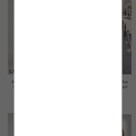
Rybaczki damskie jeansy Roz
Rybaczki damskie jeansy Roz
XS-XL, 1 Kolor Paczka 10 szt
XS-XL, 1 Kolor Paczka 10 szt
55.00 zł
57.00 zł
szczegóły
szczegóły