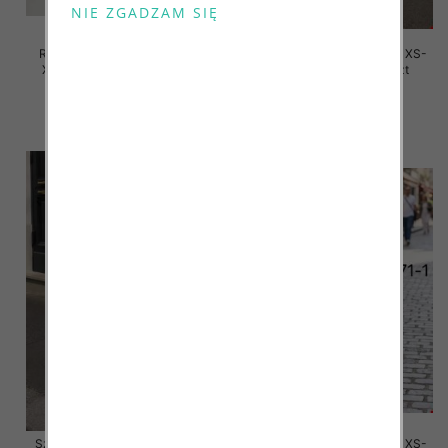
Rybaczki damskie jeansy Roz
Szorty damskie jeansy Roz XS-
XS-XL, 1 Kolor Paczka 10 szt
XL, 1 Kolor Paczka 10 szt
39.00 zł
48.00 zł
szczegóły
szczegóły
Szorty damskie jeansy Roz XS-
Szorty damskie jeansy Roz XS-