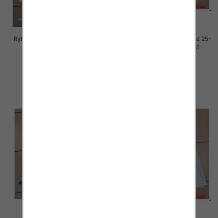
Rybaczki damskie jeansy Roz 25-
Rybaczki damskie jeansy Roz 25-
30, 1 Kolor Paczka 12 szt
30, 1 Kolor Paczka 12 szt
54.00 zł
54.00 zł
szczegóły
szczegóły