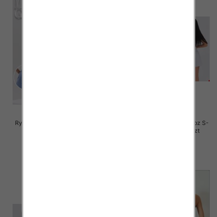
Rybaczki damskie jeansy Roz S-
Rybaczki damskie jeansy Roz S-
2XL, 1 Kolor Paczka 12 szt
2XL, 1 Kolor Paczka 12 szt
46.00 zł
44.00 zł
szczegóły
szczegóły