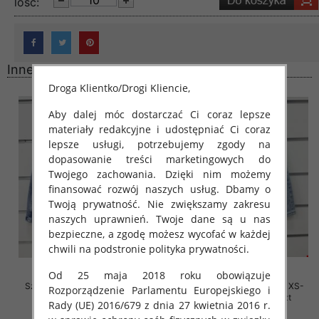
lość:
Inne produkty
Droga Klientko/Drogi Kliencie,
Aby dalej móc dostarczać Ci coraz lepsze
materiały redakcyjne i udostępniać Ci coraz
lepsze usługi, potrzebujemy zgody na
dopasowanie treści marketingowych do
Twojego zachowania. Dzięki nim możemy
finansować rozwój naszych usług. Dbamy o
Twoją prywatność. Nie zwiększamy zakresu
naszych uprawnień. Twoje dane są u nas
bezpieczne, a zgodę możesz wycofać w każdej
chwili na podstronie polityka prywatności.
Od 25 maja 2018 roku obowiązuje
Szorty damskie jeansy Roz XS-
Szorty damskie jeansy Roz XS-
Rozporządzenie Parlamentu Europejskiego i
XL, 1 Kolor Paczka 10 szt
XL, 1 Kolor Paczka 10 szt
Rady (UE) 2016/679 z dnia 27 kwietnia 2016 r.
46.00 zł
44.00 zł