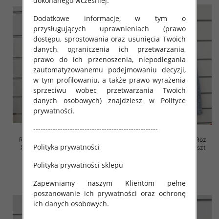
dokonanego wcześniej.
Dodatkowe informacje, w tym o
przysługujących uprawnieniach (prawo
dostępu, sprostowania oraz usunięcia Twoich
danych, ograniczenia ich przetwarzania,
prawo do ich przenoszenia, niepodlegania
zautomatyzowanemu podejmowaniu decyzji,
w tym profilowaniu, a także prawo wyrażenia
sprzeciwu wobec przetwarzania Twoich
danych osobowych) znajdziesz w Polityce
prywatności.
---------------------------------------------------
Rybaczki damskie jeansy Roz
Rybaczki damskie jeansy Roz
Polityka prywatności
XS-XL, 1 Kolor Paczka 10 szt
XS-XL, 1 Kolor Paczka 10 szt
54.00 zł
52.00 zł
Polityka prywatności sklepu
szczegóły
szczegóły
Zapewniamy naszym Klientom pełne
poszanowanie ich prywatności oraz ochronę
ich danych osobowych.