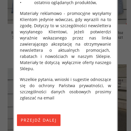
• ostatnio oglądanych produktów,
Materiały reklamowo - promocyjne wysyłamy
Klientom jedynie wówczas, gdy wyrazili na to
zgodę. Dotyczy to w szczególności newslettera
wysyłanego Klientowi, jeżeli potwierdzi
Rybaczki damskie jeansy Roz
Rybaczki damskie jeansy Roz
XS-XL, 1 Kolor Paczka 10 szt
XS-XL, 1 Kolor Paczka 10 szt
wyraźnie wskazanego przez nas linka
zawierającego akceptację na otrzymywanie
45.00 zł
44.00 zł
newslettera o aktualnych promocjach,
szczegóły
szczegóły
rabatach i nowościach w naszym Sklepie.
Materiały te dotyczą wyłącznie oferty naszego
Sklepu.
Wszelkie pytania, wnioski i sugestie odnoszące
się do ochrony Państwa prywatności, w
szczególności danych osobowych prosimy
zgłaszać na email