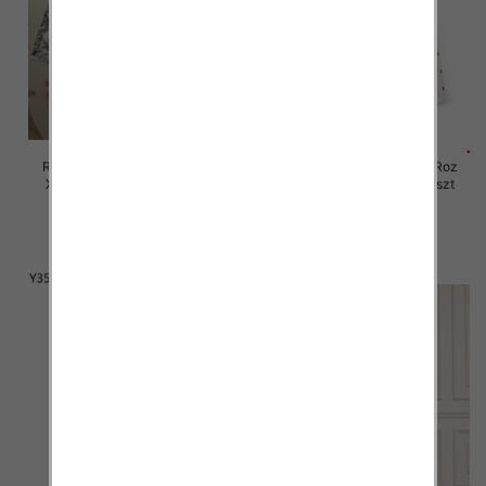
Rybaczki damskie jeansy Roz
Rybaczki damskie jeansy Roz
XS-XL, 1 Kolor Paczka 10 szt
XS-XL, 1 Kolor Paczka 12 szt
58.00 zł
60.00 zł
szczegóły
szczegóły