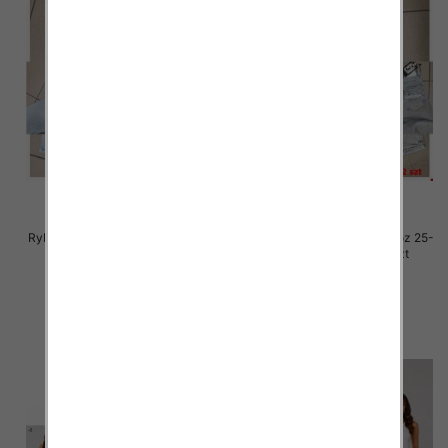
Rybaczki damskie jeansy Roz 25-
Rybaczki damskie jeansy Roz 25-
30, 1 Kolor Paczka 12 szt
30, 1 Kolor Paczka 12 szt
54.00 zł
54.00 zł
szczegóły
szczegóły