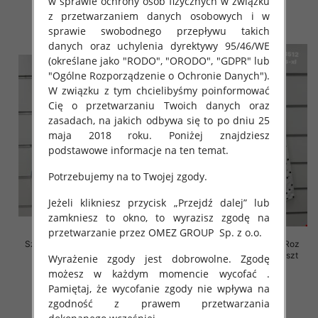
w sprawie ochrony osób fizycznych w związku
z przetwarzaniem danych osobowych i w
szczegóły
szczegóły
sprawie swobodnego przepływu takich
danych oraz uchylenia dyrektywy 95/46/WE
(określane jako "RODO", "ORODO", "GDPR" lub
"Ogólne Rozporządzenie o Ochronie Danych").
W związku z tym chcielibyśmy poinformować
Cię o przetwarzaniu Twoich danych oraz
zasadach, na jakich odbywa się to po dniu 25
maja 2018 roku. Poniżej znajdziesz
podstawowe informacje na ten temat.
Potrzebujemy na to Twojej zgody.
Jeżeli klikniesz przycisk „Przejdź dalej” lub
zamkniesz to okno, to wyrazisz zgodę na
przetwarzanie przez OMEZ GROUP
Sp. z o.o.
Szorty damskie jeansy Roz XS-
Rybaczki damskie jeansy Roz
XL, 1 Kolor Paczka 10 szt
XS-XL, 1 Kolor Paczka 10 szt
Wyrażenie zgody jest dobrowolne. Zgodę
możesz w każdym momencie wycofać .
44.00 zł
54.00 zł
Pamiętaj, że wycofanie zgody nie wpływa na
szczegóły
szczegóły
zgodność z prawem przetwarzania