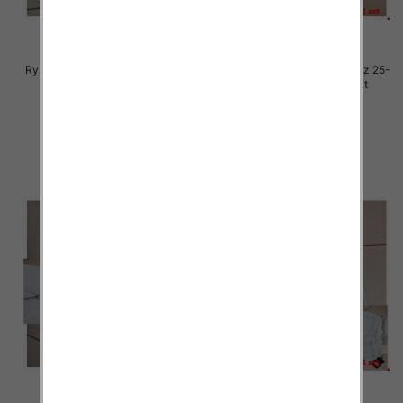
Rybaczki damskie jeansy Roz 25-
Rybaczki damskie jeansy Roz 25-
30, 1 Kolor Paczka 12 szt
30, 1 Kolor Paczka 12 szt
54.00 zł
54.00 zł
szczegóły
szczegóły