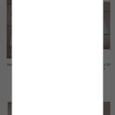
Rybaczki damskie jeansy Roz 25-
Rybaczki damskie jeansy Roz 25-
30, 1 Kolor Paczka 12 szt
30, 1 Kolor Paczka 12 szt
54.00 zł
54.00 zł
szczegóły
szczegóły