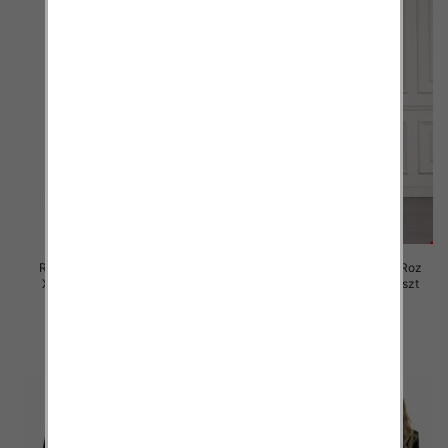
Rybaczki damskie jeansy Roz
Rybaczki damskie jeansy Roz
XS-XL, 1 Kolor Paczka 12 szt
XS-XL, 1 Kolor Paczka 12 szt
60.00 zł
47.00 zł
szczegóły
szczegóły