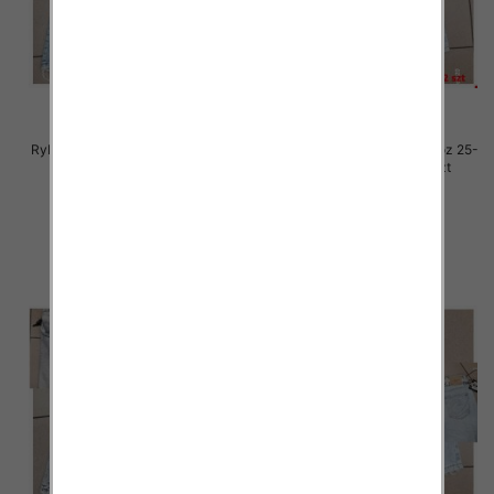
Rybaczki damskie jeansy Roz 25-
Rybaczki damskie jeansy Roz 25-
30, 1 Kolor Paczka 12 szt
30, 1 Kolor Paczka 12 szt
54.00 zł
54.00 zł
szczegóły
szczegóły