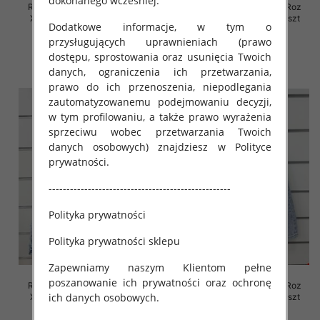
dokonanego wcześniej.
Rybaczki damskie jeansy Roz
Rybaczki damskie jeansy Roz
XS-XL, 1 Kolor Paczka 10 szt
XS-XL, 1 Kolor Paczka 10 szt
Dodatkowe informacje, w tym o
54.00 zł
52.00 zł
przysługujących uprawnieniach (prawo
dostępu, sprostowania oraz usunięcia Twoich
szczegóły
szczegóły
danych, ograniczenia ich przetwarzania,
prawo do ich przenoszenia, niepodlegania
zautomatyzowanemu podejmowaniu decyzji,
w tym profilowaniu, a także prawo wyrażenia
sprzeciwu wobec przetwarzania Twoich
danych osobowych) znajdziesz w Polityce
prywatności.
---------------------------------------------------
Polityka prywatności
Polityka prywatności sklepu
Zapewniamy naszym Klientom pełne
poszanowanie ich prywatności oraz ochronę
Rybaczki damskie jeansy Roz
Rybaczki damskie jeansy Roz
ich danych osobowych.
XS-XL, 1 Kolor Paczka 10 szt
XS-XL, 1 Kolor Paczka 10 szt
46.00 zł
46.00 zł