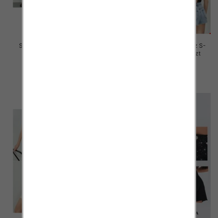
Szorty damskie jeansy Roz S-
Szorty damskie jeansy Roz S-
2XL, 1 Kolor Paczka 12 szt
2XL, 1 Kolor Paczka 12 szt
44.00 zł
44.00 zł
szczegóły
szczegóły