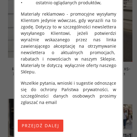
• ostatnio oglądanych produktów,
Materiały reklamowo - promocyjne wysyłamy
Klientom jedynie wówczas, gdy wyrazili na to
zgodę. Dotyczy to w szczególności newslettera
wysyłanego Klientowi, jeżeli potwierdzi
wyraźnie wskazanego przez nas linka
zawierającego akceptację na otrzymywanie
newslettera o aktualnych promocjach,
rabatach i nowościach w naszym Sklepie.
Materiały te dotyczą wyłącznie oferty naszego
Rybaczki damskie jeansy Roz
Szorty damskie jeansy Roz XS-
Sklepu.
XS-XL, 1 Kolor Paczka 10 szt
XL, 1 Kolor Paczka 10 szt
39.00 zł
48.00 zł
Wszelkie pytania, wnioski i sugestie odnoszące
się do ochrony Państwa prywatności, w
szczegóły
szczegóły
szczególności danych osobowych prosimy
zgłaszać na email