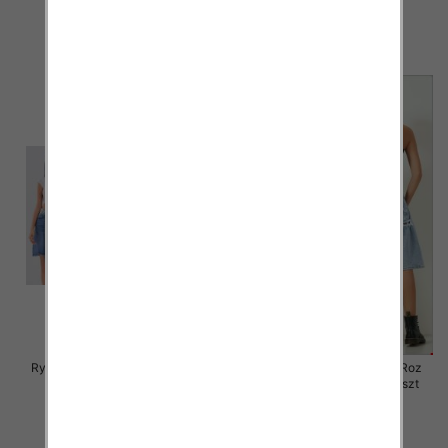
46.00 zł
44.00 zł
szczegóły
szczegóły
Rybaczki damskie jeansy Roz S-
Rybaczki damskie jeansy Roz
2XL, 1 Kolor Paczka 12 szt
XS-XL, 1 Kolor Paczka 12 szt
46.00 zł
46.00 zł
szczegóły
szczegóły