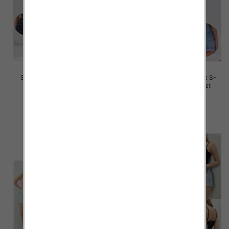
Szorty damskie jeansy Roz L-
Szorty damskie jeansy Roz S-
4XL, 1 Kolor Paczka 12 szt
2XL, 1 Kolor Paczka 12 szt
46.00 zł
46.00 zł
szczegóły
szczegóły