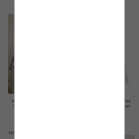
szczegóły
szczegóły
Rybaczki damskie jeansy Roz
Rybaczki damskie jeansy Roz
XS-XL, 1 Kolor Paczka 10 szt
XS-XL, 1 Kolor Paczka 12 szt
58.00 zł
60.00 zł
szczegóły
szczegóły