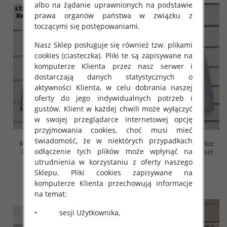
albo na żądanie uprawnionych na podstawie
prawa organów państwa w związku z
toczącymi się postępowaniami.
Nasz Sklep posługuje się również tzw. plikami
cookies (ciasteczka). Pliki te są zapisywane na
komputerze Klienta przez nasz serwer i
dostarczają danych statystycznych o
aktywności Klienta, w celu dobrania naszej
oferty do jego indywidualnych potrzeb i
gustów. Klient w każdej chwili może wyłączyć
w swojej przeglądarce internetowej opcję
przyjmowania cookies, choć musi mieć
świadomość, że w niektórych przypadkach
Rybaczki damskie jeansy Roz
Rybaczki damskie jeansy Roz
odłączenie tych plików może wpłynąć na
XS-XL, 1 Kolor Paczka 10 szt
XS-XL, 1 Kolor Paczka 10 szt
utrudnienia w korzystaniu z oferty naszego
45.00 zł
44.00 zł
Sklepu. Pliki cookies zapisywane na
szczegóły
szczegóły
komputerze Klienta przechowują informacje
na temat:
• sesji Użytkownika,