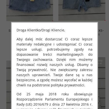
Droga Klientko/Drogi Kliencie,
Szorty damskie jeansy Roz XS-
Szorty damskie jeansy Roz XS-
XL, 1 Kolor Paczka 10 szt
XL, 1 Kolor Paczka 10 szt
Aby dalej móc dostarczać Ci coraz lepsze
46.00 zł
44.00 zł
materiały redakcyjne i udostępniać Ci coraz
szczegóły
szczegóły
lepsze usługi, potrzebujemy zgody na
dopasowanie treści marketingowych do
Twojego zachowania. Dzięki nim możemy
finansować rozwój naszych usług. Dbamy o
Twoją prywatność. Nie zwiększamy zakresu
naszych uprawnień. Twoje dane są u nas
bezpieczne, a zgodę możesz wycofać w każdej
chwili na podstronie polityka prywatności.
Od 25 maja 2018 roku obowiązuje
Rozporządzenie Parlamentu Europejskiego i
Rady (UE) 2016/679 z dnia 27 kwietnia 2016 r.