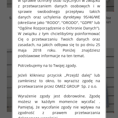
w sprawie ochrony osób fizycznych w związku
z przetwarzaniem danych osobowych i w
sprawie swobodnego przepływu takich
danych oraz uchylenia dyrektywy 95/46/WE
Szorty damskie jeansy Roz XS-
Rybaczki damskie jeansy Roz
(określane jako "RODO", "ORODO", "GDPR" lub
XL, 1 Kolor Paczka 10 szt
XS-XL, 1 Kolor Paczka 10 szt
"Ogólne Rozporządzenie o Ochronie Danych").
44.00 zł
54.00 zł
W związku z tym chcielibyśmy poinformować
szczegóły
szczegóły
Cię o przetwarzaniu Twoich danych oraz
zasadach, na jakich odbywa się to po dniu 25
maja 2018 roku. Poniżej znajdziesz
podstawowe informacje na ten temat.
Potrzebujemy na to Twojej zgody.
Jeżeli klikniesz przycisk „Przejdź dalej” lub
zamkniesz to okno, to wyrazisz zgodę na
przetwarzanie przez OMEZ GROUP
Sp. z o.o.
Wyrażenie zgody jest dobrowolne. Zgodę
możesz w każdym momencie wycofać .
Pamiętaj, że wycofanie zgody nie wpływa na
zgodność z prawem przetwarzania