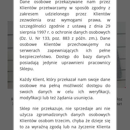
Dane osobowe przekazywane nam przez
szczegóły
szczegóły
Klientów przetwarzamy w sposób zgodny z
zakresem udzielonego przez Klientów
zezwolenia oraz wymogami prawa, w
szczególności zgodnie z ustawą z dnia 29
sierpnia 1997 r. o ochronie danych osobowych
(Dz. U. Nr 133, poz. 883 z późn. zm.). Dane
osobowe Klientów przechowujemy na
serwerach zapewniających ich pełne
bezpieczeństwo. Dostęp do bazy danych
posiadają jedynie uprawnieni pracownicy
Sklepu.
Każdy Klient, który przekazał nam swoje dane
osobowe ma pełną możliwość dostępu do
swoich danych w celu ich weryfikacji,
modyfikacji lub też żądania usunięcia.
Rybaczki damskie jeansy Roz
Rybaczki damskie jeansy Roz
XS-XL, 1 Kolor Paczka 10 szt
XS-XL, 1 Kolor Paczka 10 szt
Sklep nie przekazuje, nie sprzedaje ani nie
46.00 zł
45.00 zł
użycza zgromadzonych danych osobowych
szczegóły
szczegóły
Klientów osobom trzecim, chyba że dzieje się
to za wyraźną zgodą lub na życzenie Klienta