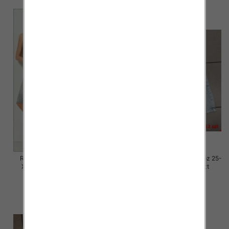
Rybaczki damskie jeansy Roz
Rybaczki damskie jeansy Roz 25-
XS-XL, 1 Kolor Paczka 12 szt
30, 1 Kolor Paczka 12 szt
46.00 zł
54.00 zł
szczegóły
szczegóły