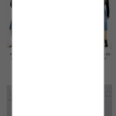
Rybaczki damskie jeansy Roz
Spodnie damskie jeansy Roz XS-
XS-XL, 1 Kolor Paczka 12 szt
XL, 1 Kolor Paczka 12 szt
53.00 zł
54.00 zł
szczegóły
szczegóły