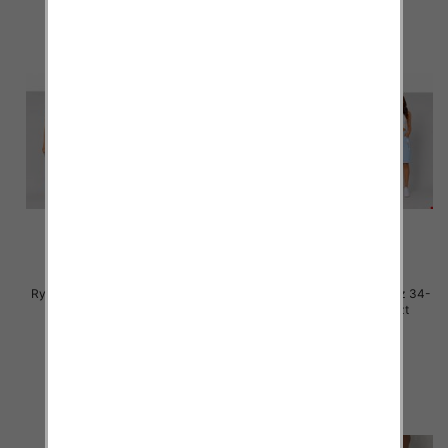
Rybaczki damskie jeans Roz 38-
Rybaczki damskie jeans Roz 34-
48, 1 Kolor Paczka 12 szt
42, 1 Kolor Paczka 12 szt
44.00 zł
44.00 zł
szczegóły
szczegóły