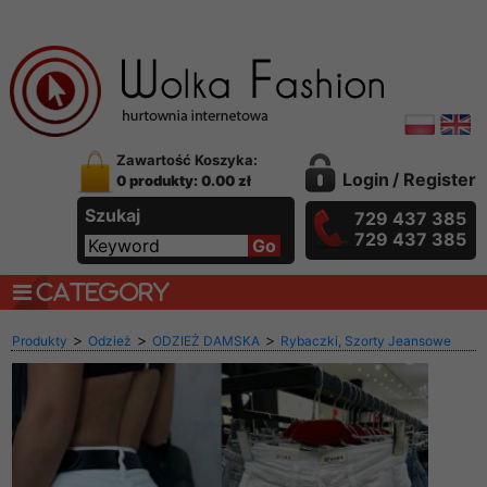
Zawartość Koszyka:
Login
/
Register
0 produkty: 0.00 zł
Szukaj
729 437 385
729 437 385
CATEGORY
>
>
>
Produkty
Odzież
ODZIEŻ DAMSKA
Rybaczki, Szorty Jeansowe