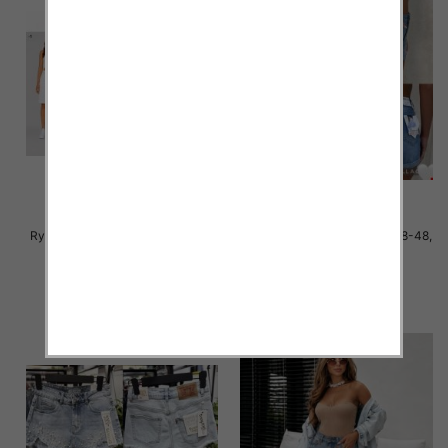
Rybaczki damskie jeans Roz 34-
Szorty damskie jeans Roz 38-48,
42, 1 Kolor Paczka 12 szt
1 Kolor Paczka 10 szt
44.00 zł
46.00 zł
szczegóły
szczegóły