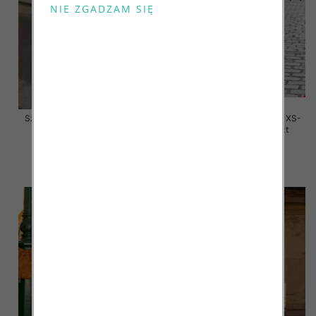
Szorty damskie jeansy Roz XS-
Szorty damskie jeansy Roz XS-
XL, 1 Kolor Paczka 10 szt
XL, 1 Kolor Paczka 10 szt
48.00 zł
47.00 zł
szczegóły
szczegóły