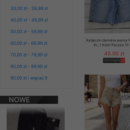
Materiały reklamowo -
30,00 zł - 39,99 zł
szczególności newsle
zawierającego akcept
40,00 zł - 49,99 zł
naszym Sklepie. Materi
50,00 zł - 59,99 zł
Wszelkie pytania, wni
Rybaczki damskie jeansy 
osobowych prosimy zgł
60,00 zł - 69,99 zł
XL, 1 Kolor Paczka 10 
45.00 zł
70,00 zł - 79,99 zł
szczegóły
80,00 zł - 89,99 zł
90,00 zł i więcej 9
Spodnie damskie
jeansy Roz 25-30, 1
Kolor Paczka 10 szt
NOWE
61.00 zł
PRODUKTY
szczegóły