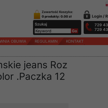
Zawartość Koszyka:
Login
/
R
0 produkty: 0.00 zł
Szukaj
729 4
729 4
WNIA OBUWIA
REGULAMIN
KONTAKT
skie jeans Roz
olor .Paczka 12