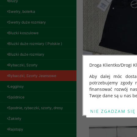
Bluzy
Swetry, bolerka
Swetry duże rozmiary
Bluzki koszulowe
Bluzki duże rozmiary ( Polskie )
Bluzki duże rozmiary
Droga Klientko/Drogi Kl
Rybaczki, Szorty
Rybaczki, Szorty Jeansowe
Aby dalej móc dostar
potrzebujemy zgody 
Legginsy
finansować rozwój na
Twoje dane są u nas be
Spódnice
Od 25 maja 2018 roku
Spodnie, rybaczki, szorty, dresy
Inne produkty
kwietnia 2016 r. w sp
Żakiety
swobodnego przepływu
"GDPR" lub "Ogólne R
Rajstopy
przetwarzaniu Twoich