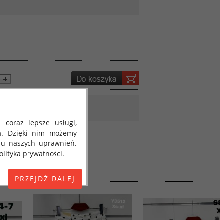
 coraz lepsze usługi,
a. Dzięki nim możemy
su naszych uprawnień.
lityka prywatności.
E) 2016/679 z dnia 27
 osobowych i w sprawie
jako "RODO", "ORODO",
my poinformować Cię o
ja 2018 roku. Poniżej