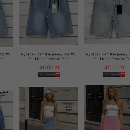
29 sierpnia 1997 r. o
entów przechowujemy na
ją jedynie uprawnieni
o swoich danych w celu
ientów osobom trzecim,
Roz XS-
Rybaczki damskie jeansy Roz XS-
Rybaczki damskie jeansy 
awnionych na podstawie
szt
XL, 1 Kolor Paczka 10 szt
XL, 1 Kolor Paczka 10 
46.00 zł
45.00 zł
ne na komputerze Klienta
szczegóły
szczegóły
brania naszej oferty do
zeglądarce internetowej
odłączenie tych plików
pisywane na komputerze