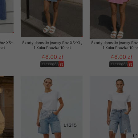
to zgodę. Dotyczy to w
anego przez nas linka
batach i nowościach w
w szczególności danych
Roz XS-
Szorty damskie jeansy Roz XS-XL,
Szorty damskie jeansy Roz
szt
1 Kolor Paczka 10 szt
1 Kolor Paczka 10 sz
48.00 zł
48.00 zł
szczegóły
szczegóły