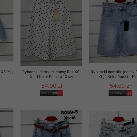
rzetwarzanie przez OMEZ
że wycofanie zgody nie
towania oraz usunięcia
ania zautomatyzowanemu
 XS-XL,
Rybaczki damskie jeansy Roz XS-
Rybaczki damskie jeansy 
 przetwarzania Twoich
t
XL, 1 Kolor Paczka 10 szt
XL, 1 Kolor Paczka 10 
54.00 zł
54.00 zł
szczegóły
szczegóły
ych osobowych.
sem udzielonego przez