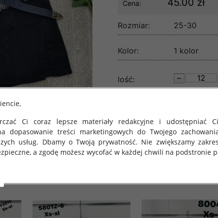
45.00 zł
Cena:
Rozmiar:
25-30
Kolor:
1 kolor
lość:
iencie,
czać Ci coraz lepsze materiały redakcyjne i udostępniać Ci
na dopasowanie treści marketingowych do Twojego zachowani
szych usług. Dbamy o Twoją prywatność. Nie zwiększamy zakre
zpieczne, a zgodę możesz wycofać w każdej chwili na podstronie po
 obowiązuje Rozporządzenie Parlamentu Europejskiego i Rady (U
rawie ochrony osób fizycznych w związku z przetwarzaniem danych
 takich danych oraz uchylenia dyrektywy 95/46/WE (określane 
ozporządzenie o Ochronie Danych"). W związku z tym chcielibyś
 danych oraz zasadach, na jakich odbywa się to po dniu 25 ma