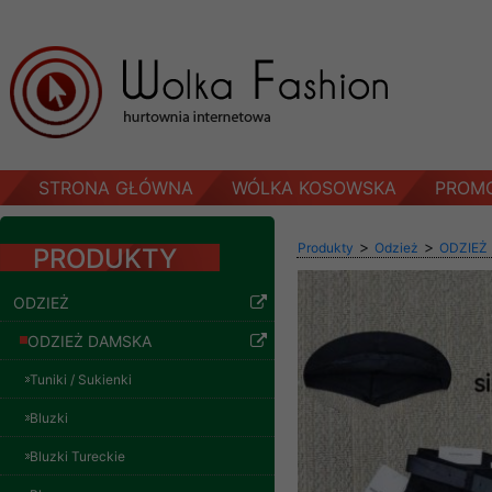
STRONA GŁÓWNA
WÓLKA KOSOWSKA
PROM
>
>
Produkty
Odzież
ODZIEŻ
PRODUKTY
ODZIEŻ
ODZIEŻ DAMSKA
Tuniki / Sukienki
Bluzki
Bluzki Tureckie