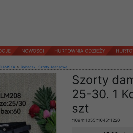
OCJE
NOWOSCI
HURTOWNIA ODZIEŻY
HURTO
>
 DAMSKA
Rybaczki, Szorty Jeansowe
Szorty dam
25-30. 1 K
szt
:1094::1055::1045::1220