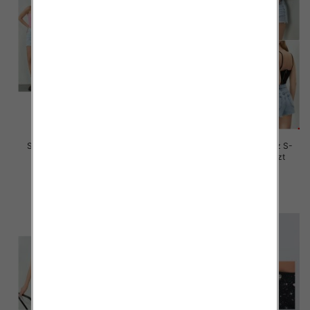
Szorty damskie jeansy Roz S-
Szorty damskie jeansy Roz S-
2XL, 1 Kolor Paczka 12 szt
2XL, 1 Kolor Paczka 12 szt
44.00 zł
44.00 zł
szczegóły
szczegóły