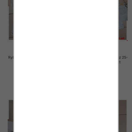
Rybaczki damskie jeansy Roz 25-
Rybaczki damskie jeansy Roz 25-
30, 1 Kolor Paczka 12 szt
30, 1 Kolor Paczka 12 szt
54.00 zł
54.00 zł
szczegóły
szczegóły