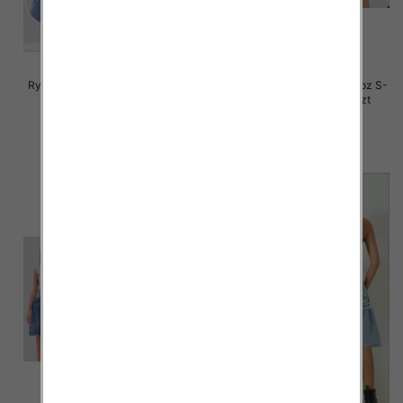
Rybaczki damskie jeansy Roz S-
Rybaczki damskie jeansy Roz S-
2XL, 1 Kolor Paczka 12 szt
2XL, 1 Kolor Paczka 12 szt
46.00 zł
44.00 zł
szczegóły
szczegóły