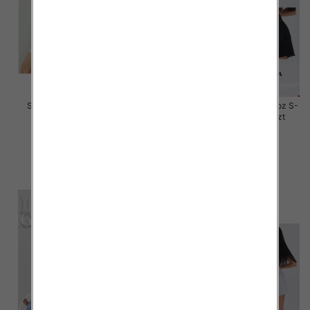
Szorty damskie jeansy Roz S-
Rybaczki damskie jeansy Roz S-
2XL, 1 Kolor Paczka 12 szt
2XL, 1 Kolor Paczka 12 szt
44.00 zł
46.00 zł
szczegóły
szczegóły