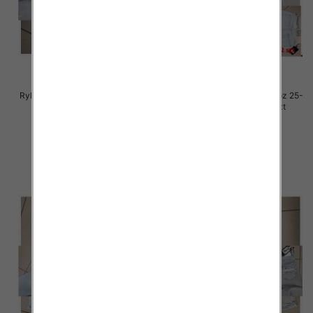
Rybaczki damskie jeansy Roz 25-
Rybaczki damskie jeansy Roz 25-
30, 1 Kolor Paczka 12 szt
30, 1 Kolor Paczka 12 szt
54.00 zł
54.00 zł
szczegóły
szczegóły