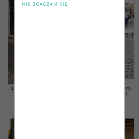
Szorty damskie jeansy Roz XS-
Szorty damskie jeansy Roz XS-
XL, 1 Kolor Paczka 10 szt
XL, 1 Kolor Paczka 10 szt
48.00 zł
47.00 zł
szczegóły
szczegóły