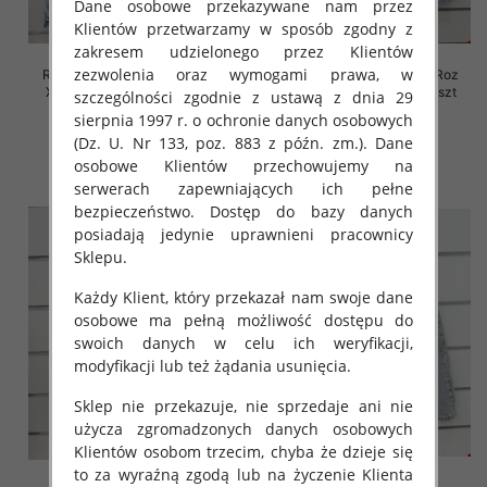
Dane osobowe przekazywane nam przez
Klientów przetwarzamy w sposób zgodny z
zakresem udzielonego przez Klientów
zezwolenia oraz wymogami prawa, w
Rybaczki damskie jeansy Roz
Rybaczki damskie jeansy Roz
XS-XL, 1 Kolor Paczka 10 szt
XS-XL, 1 Kolor Paczka 10 szt
szczególności zgodnie z ustawą z dnia 29
sierpnia 1997 r. o ochronie danych osobowych
46.00 zł
46.00 zł
(Dz. U. Nr 133, poz. 883 z późn. zm.). Dane
szczegóły
szczegóły
osobowe Klientów przechowujemy na
serwerach zapewniających ich pełne
bezpieczeństwo. Dostęp do bazy danych
posiadają jedynie uprawnieni pracownicy
Sklepu.
Każdy Klient, który przekazał nam swoje dane
osobowe ma pełną możliwość dostępu do
swoich danych w celu ich weryfikacji,
modyfikacji lub też żądania usunięcia.
Sklep nie przekazuje, nie sprzedaje ani nie
użycza zgromadzonych danych osobowych
Klientów osobom trzecim, chyba że dzieje się
to za wyraźną zgodą lub na życzenie Klienta