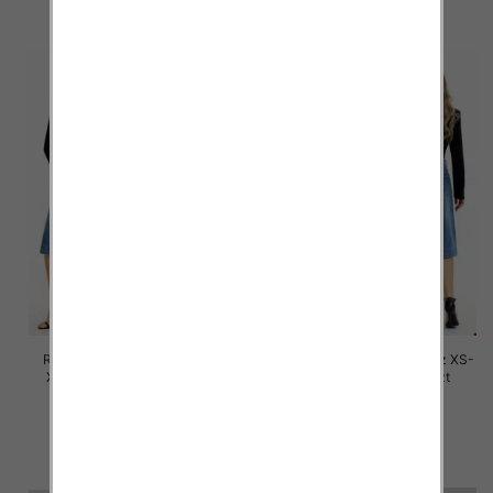
szczegóły
szczegóły
Rybaczki damskie jeansy Roz
Spodnie damskie jeansy Roz XS-
XS-XL, 1 Kolor Paczka 12 szt
XL, 1 Kolor Paczka 12 szt
53.00 zł
54.00 zł
szczegóły
szczegóły