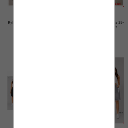
Rybaczki damskie jeansy Roz 25-
Rybaczki damskie jeansy Roz 25-
30, 1 Kolor Paczka 12 szt
30, 1 Kolor Paczka 12 szt
54.00 zł
54.00 zł
szczegóły
szczegóły