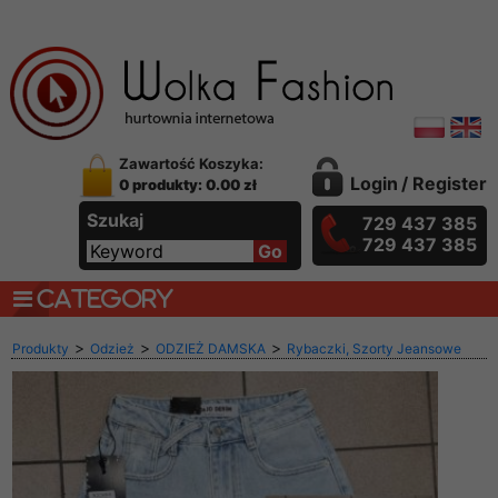
Zawartość Koszyka:
Login
/
Register
0 produkty: 0.00 zł
Szukaj
729 437 385
729 437 385
CATEGORY
>
>
>
Produkty
Odzież
ODZIEŻ DAMSKA
Rybaczki, Szorty Jeansowe