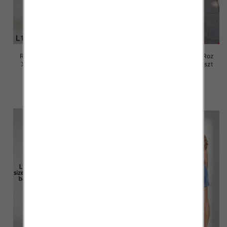
Rybaczki damskie jeansy Roz
Rybaczki damskie jeansy Roz
XS-XL, 1 Kolor Paczka 10 szt
XS-XL, 1 Kolor Paczka 10 szt
55.00 zł
57.00 zł
szczegóły
szczegóły