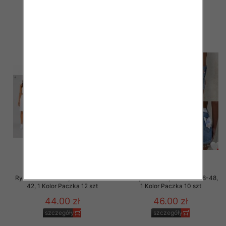
44.00 zł
44.00 zł
szczegóły
szczegóły
Rybaczki damskie jeans Roz 34-
Szorty damskie jeans Roz 38-48,
42, 1 Kolor Paczka 12 szt
1 Kolor Paczka 10 szt
44.00 zł
46.00 zł
szczegóły
szczegóły