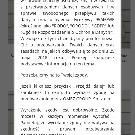
w sprawie ochrony osób fizycznych w związku
z przetwarzaniem danych osobowych i w
sprawie swobodnego przepływu takich
danych oraz uchylenia dyrektywy 95/46/WE
(określane jako "RODO", "ORODO", "GDPR" lub
"Ogólne Rozporządzenie o Ochronie Danych").
W związku z tym chcielibyśmy poinformować
Cię o przetwarzaniu Twoich danych oraz
zasadach, na jakich odbywa się to po dniu 25
Szorty damskie jeansy Roz XS-
Rybaczki damskie jeansy Roz
maja 2018 roku. Poniżej znajdziesz
XL, 1 Kolor Paczka 10 szt
XS-XL, 1 Kolor Paczka 10 szt
podstawowe informacje na ten temat.
44.00 zł
54.00 zł
Potrzebujemy na to Twojej zgody.
szczegóły
szczegóły
Jeżeli klikniesz przycisk „Przejdź dalej” lub
zamkniesz to okno, to wyrazisz zgodę na
przetwarzanie przez OMEZ GROUP
Sp. z o.o.
Wyrażenie zgody jest dobrowolne. Zgodę
możesz w każdym momencie wycofać .
Pamiętaj, że wycofanie zgody nie wpływa na
zgodność z prawem przetwarzania