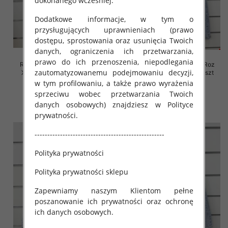
dokonanego wcześniej.
Dodatkowe informacje, w tym o
przysługujących uprawnieniach (prawo
dostępu, sprostowania oraz usunięcia Twoich
danych, ograniczenia ich przetwarzania,
prawo do ich przenoszenia, niepodlegania
Rybaczki damskie jeansy Roz
Rybaczki damskie jeansy Roz
zautomatyzowanemu podejmowaniu decyzji,
XS-XL, 1 Kolor Paczka 10 szt
XS-XL, 1 Kolor Paczka 10 szt
w tym profilowaniu, a także prawo wyrażenia
54.00 zł
52.00 zł
sprzeciwu wobec przetwarzania Twoich
szczegóły
szczegóły
danych osobowych) znajdziesz w Polityce
prywatności.
---------------------------------------------------
Polityka prywatności
Polityka prywatności sklepu
Zapewniamy naszym Klientom pełne
poszanowanie ich prywatności oraz ochronę
ich danych osobowych.