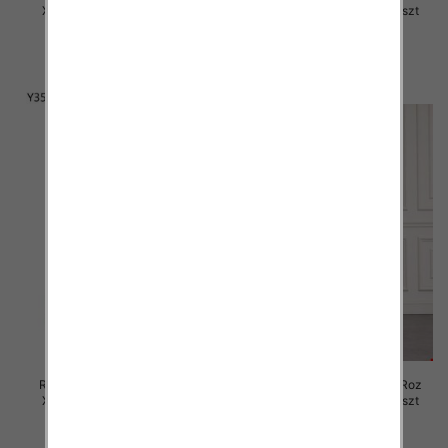
XS-XL, 1 Kolor Paczka 10 szt
XS-XL, 1 Kolor Paczka 12 szt
58.00 zł
60.00 zł
szczegóły
szczegóły
Rybaczki damskie jeansy Roz
Rybaczki damskie jeansy Roz
XS-XL, 1 Kolor Paczka 12 szt
XS-XL, 1 Kolor Paczka 12 szt
60.00 zł
47.00 zł