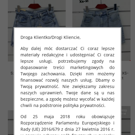
Droga Klientko/Drogi Kliencie,
Aby dalej móc dostarczać Ci coraz lepsze
materiały redakcyjne i udostępniać Ci coraz
lepsze usługi, potrzebujemy zgody na
dopasowanie treści marketingowych do
Twojego zachowania. Dzięki nim możemy
Szorty damskie jeansy Roz XS-
Szorty damskie jeansy Roz XS-
XL, 1 Kolor Paczka 10 szt
XL, 1 Kolor Paczka 10 szt
finansować rozwój naszych usług. Dbamy o
Twoją prywatność. Nie zwiększamy zakresu
46.00 zł
44.00 zł
naszych uprawnień. Twoje dane są u nas
szczegóły
szczegóły
bezpieczne, a zgodę możesz wycofać w każdej
chwili na podstronie polityka prywatności.
Od 25 maja 2018 roku obowiązuje
Rozporządzenie Parlamentu Europejskiego i
Rady (UE) 2016/679 z dnia 27 kwietnia 2016 r.