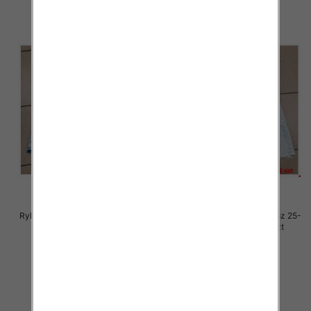
Rybaczki damskie jeansy Roz 25-
Rybaczki damskie jeansy Roz 25-
30, 1 Kolor Paczka 12 szt
30, 1 Kolor Paczka 12 szt
54.00 zł
54.00 zł
szczegóły
szczegóły