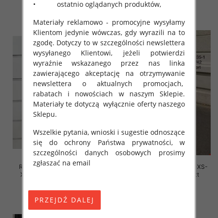
• ostatnio oglądanych produktów,
szczegóły
szczegóły
Materiały reklamowo - promocyjne wysyłamy
Klientom jedynie wówczas, gdy wyrazili na to
zgodę. Dotyczy to w szczególności newslettera
wysyłanego Klientowi, jeżeli potwierdzi
wyraźnie wskazanego przez nas linka
zawierającego akceptację na otrzymywanie
newslettera o aktualnych promocjach,
rabatach i nowościach w naszym Sklepie.
Materiały te dotyczą wyłącznie oferty naszego
Sklepu.
Wszelkie pytania, wnioski i sugestie odnoszące
się do ochrony Państwa prywatności, w
szczególności danych osobowych prosimy
zgłaszać na email
Rybaczki damskie jeansy Roz
Szorty damskie jeansy Roz XS-
XS-XL, 1 Kolor Paczka 10 szt
XL, 1 Kolor Paczka 10 szt
39.00 zł
48.00 zł
szczegóły
szczegóły