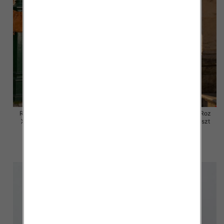
Rybaczki damskie jeansy Roz
Rybaczki damskie jeansy Roz
XS-XL, 1 Kolor Paczka 10 szt
XS-XL, 1 Kolor Paczka 10 szt
54.00 zł
54.00 zł
szczegóły
szczegóły