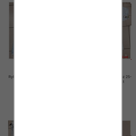
Rybaczki damskie jeansy Roz 25-
Rybaczki damskie jeansy Roz 25-
30, 1 Kolor Paczka 12 szt
30, 1 Kolor Paczka 12 szt
54.00 zł
54.00 zł
szczegóły
szczegóły