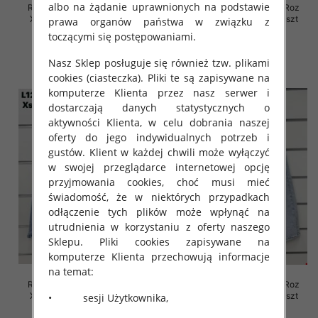
albo na żądanie uprawnionych na podstawie
Rybaczki damskie jeansy Roz
Rybaczki damskie jeansy Roz
XS-XL, 1 Kolor Paczka 10 szt
XS-XL, 1 Kolor Paczka 10 szt
prawa organów państwa w związku z
toczącymi się postępowaniami.
46.00 zł
45.00 zł
szczegóły
szczegóły
Nasz Sklep posługuje się również tzw. plikami
cookies (ciasteczka). Pliki te są zapisywane na
komputerze Klienta przez nasz serwer i
dostarczają danych statystycznych o
aktywności Klienta, w celu dobrania naszej
oferty do jego indywidualnych potrzeb i
gustów. Klient w każdej chwili może wyłączyć
w swojej przeglądarce internetowej opcję
przyjmowania cookies, choć musi mieć
świadomość, że w niektórych przypadkach
odłączenie tych plików może wpłynąć na
utrudnienia w korzystaniu z oferty naszego
Sklepu. Pliki cookies zapisywane na
komputerze Klienta przechowują informacje
na temat:
Rybaczki damskie jeansy Roz
Rybaczki damskie jeansy Roz
XS-XL, 1 Kolor Paczka 10 szt
XS-XL, 1 Kolor Paczka 10 szt
• sesji Użytkownika,
45.00 zł
44.00 zł