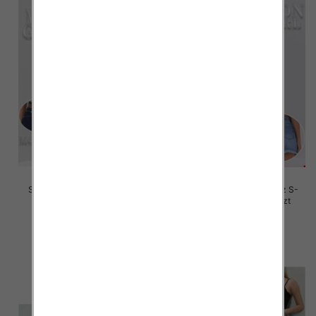
Szorty damskie jeansy Roz L-
Szorty damskie jeansy Roz S-
4XL, 1 Kolor Paczka 12 szt
2XL, 1 Kolor Paczka 12 szt
46.00 zł
46.00 zł
szczegóły
szczegóły