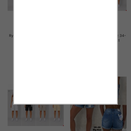
Rybaczki damskie jeans Roz 38-
Rybaczki damskie jeans Roz 34-
48, 1 Kolor Paczka 12 szt
42, 1 Kolor Paczka 12 szt
44.00 zł
44.00 zł
szczegóły
szczegóły