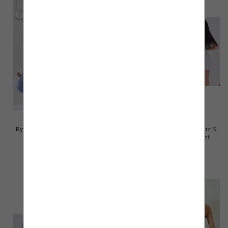
Rybaczki damskie jeansy Roz S-
Rybaczki damskie jeansy Roz S-
2XL, 1 Kolor Paczka 12 szt
2XL, 1 Kolor Paczka 12 szt
46.00 zł
44.00 zł
szczegóły
szczegóły