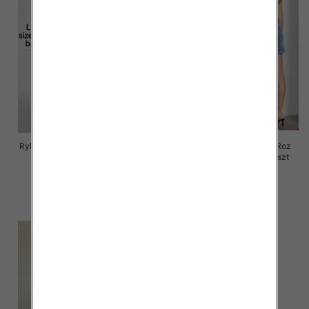
Rybaczki damskie jeansy Roz 25-
Rybaczki damskie jeansy Roz
30, 1 Kolor Paczka 12 szt
XS-XL, 1 Kolor Paczka 12 szt
46.00 zł
46.00 zł
szczegóły
szczegóły