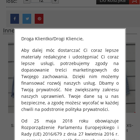
lość:
Inne produkty
Droga Klientko/Drogi Kliencie,
Aby dalej móc dostarczać Ci coraz lepsze
materiały redakcyjne i udostępniać Ci coraz
lepsze usługi, potrzebujemy zgody na
dopasowanie treści marketingowych do
Twojego zachowania. Dzięki nim możemy
finansować rozwój naszych usług. Dbamy o
Twoją prywatność. Nie zwiększamy zakresu
naszych uprawnień. Twoje dane są u nas
bezpieczne, a zgodę możesz wycofać w każdej
chwili na podstronie polityka prywatności.
Od 25 maja 2018 roku obowiązuje
Szorty damskie jeansy Roz XS-
Szorty damskie jeansy Roz XS-
Rozporządzenie Parlamentu Europejskiego i
XL, 1 Kolor Paczka 10 szt
XL, 1 Kolor Paczka 10 szt
Rady (UE) 2016/679 z dnia 27 kwietnia 2016 r.
46.00 zł
44.00 zł