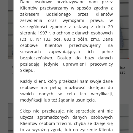
Dane osobowe przekazywane nam przez
Klientów przetwarzamy w sposób zgodny z
zakresem udzielonego przez Klientów
zezwolenia oraz wymogami prawa, w
szczególności zgodnie z ustawą z dnia 29
sierpnia 1997 r. o ochronie danych osobowych
(Dz. U. Nr 133, poz. 883 z późn. zm.). Dane
osobowe Klientów przechowujemy na
serwerach zapewniających ich pełne
bezpieczeństwo. Dostęp do bazy danych
posiadają jedynie uprawnieni pracownicy
Rybaczki damskie jeansy Roz
Rybaczki damskie jeansy Roz
Sklepu.
XS-XL, 1 Kolor Paczka 10 szt
XS-XL, 1 Kolor Paczka 10 szt
46.00 zł
46.00 zł
Każdy Klient, który przekazał nam swoje dane
osobowe ma pełną możliwość dostępu do
szczegóły
szczegóły
swoich danych w celu ich weryfikacji,
modyfikacji lub też żądania usunięcia.
Sklep nie przekazuje, nie sprzedaje ani nie
użycza zgromadzonych danych osobowych
Klientów osobom trzecim, chyba że dzieje się
to za wyraźną zgodą lub na życzenie Klienta