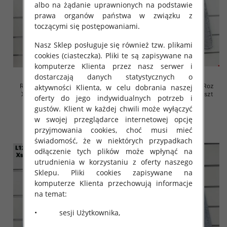
albo na żądanie uprawnionych na podstawie
prawa organów państwa w związku z
toczącymi się postępowaniami.
Nasz Sklep posługuje się również tzw. plikami
cookies (ciasteczka). Pliki te są zapisywane na
komputerze Klienta przez nasz serwer i
dostarczają danych statystycznych o
Rybaczki damskie jeansy Roz
Rybaczki damskie jeansy Roz
aktywności Klienta, w celu dobrania naszej
XS-XL, 1 Kolor Paczka 10 szt
XS-XL, 1 Kolor Paczka 10 szt
oferty do jego indywidualnych potrzeb i
46.00 zł
45.00 zł
gustów. Klient w każdej chwili może wyłączyć
w swojej przeglądarce internetowej opcję
szczegóły
szczegóły
przyjmowania cookies, choć musi mieć
świadomość, że w niektórych przypadkach
odłączenie tych plików może wpłynąć na
utrudnienia w korzystaniu z oferty naszego
Sklepu. Pliki cookies zapisywane na
komputerze Klienta przechowują informacje
na temat:
• sesji Użytkownika,