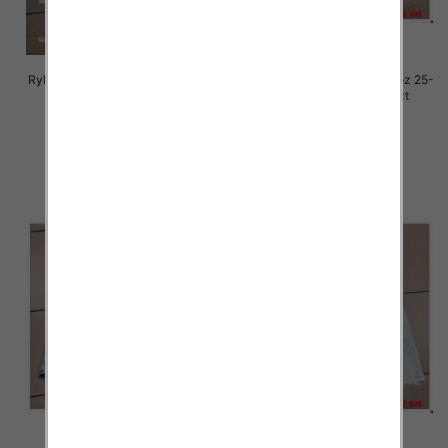
Rybaczki damskie jeansy Roz 25-
Rybaczki damskie jeansy Roz 25-
30, 1 Kolor Paczka 12 szt
30, 1 Kolor Paczka 12 szt
54.00 zł
54.00 zł
szczegóły
szczegóły