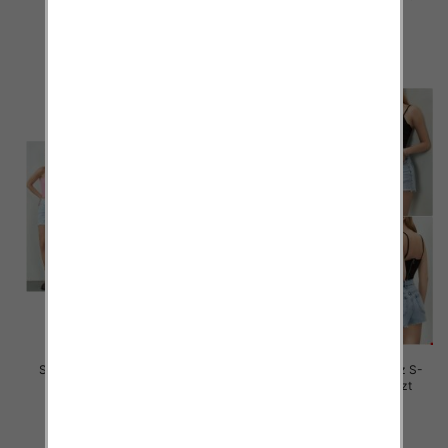
46.00 zł
46.00 zł
szczegóły
szczegóły
Szorty damskie jeansy Roz S-
Szorty damskie jeansy Roz S-
2XL, 1 Kolor Paczka 12 szt
2XL, 1 Kolor Paczka 12 szt
44.00 zł
44.00 zł
szczegóły
szczegóły