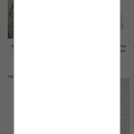
Rybaczki damskie jeansy Roz
Rybaczki damskie jeansy Roz
XS-XL, 1 Kolor Paczka 10 szt
XS-XL, 1 Kolor Paczka 12 szt
58.00 zł
60.00 zł
szczegóły
szczegóły