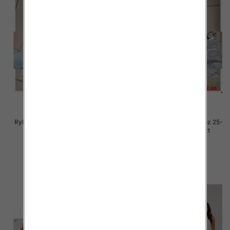
Rybaczki damskie jeansy Roz 25-
Rybaczki damskie jeansy Roz 25-
30, 1 Kolor Paczka 12 szt
30, 1 Kolor Paczka 12 szt
54.00 zł
54.00 zł
szczegóły
szczegóły