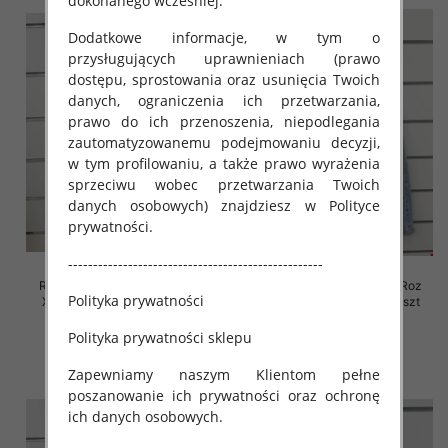
dokonanego wcześniej.
Dodatkowe informacje, w tym o
przysługujących uprawnieniach (prawo
dostępu, sprostowania oraz usunięcia Twoich
danych, ograniczenia ich przetwarzania,
prawo do ich przenoszenia, niepodlegania
zautomatyzowanemu podejmowaniu decyzji,
w tym profilowaniu, a także prawo wyrażenia
sprzeciwu wobec przetwarzania Twoich
danych osobowych) znajdziesz w Polityce
prywatności.
---------------------------------------------------
Rybaczki damskie jeansy Roz
Rybaczki damskie jeansy Roz
Polityka prywatności
XS-XL, 1 Kolor Paczka 10 szt
XS-XL, 1 Kolor Paczka 10 szt
54.00 zł
52.00 zł
Polityka prywatności sklepu
szczegóły
szczegóły
Zapewniamy naszym Klientom pełne
poszanowanie ich prywatności oraz ochronę
ich danych osobowych.