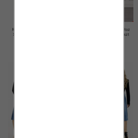
Rybaczki damskie jeansy Roz
Rybaczki damskie jeansy Roz
XS-XL, 1 Kolor Paczka 12 szt
XS-XL, 1 Kolor Paczka 12 szt
60.00 zł
47.00 zł
szczegóły
szczegóły