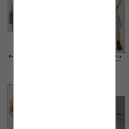
Rybaczki damskie jeansy Roz S-
Rybaczki damskie jeansy Roz
2XL, 1 Kolor Paczka 12 szt
XS-XL, 1 Kolor Paczka 12 szt
46.00 zł
46.00 zł
szczegóły
szczegóły