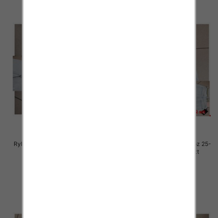
Rybaczki damskie jeansy Roz 25-
Rybaczki damskie jeansy Roz 25-
30, 1 Kolor Paczka 12 szt
30, 1 Kolor Paczka 12 szt
54.00 zł
54.00 zł
szczegóły
szczegóły