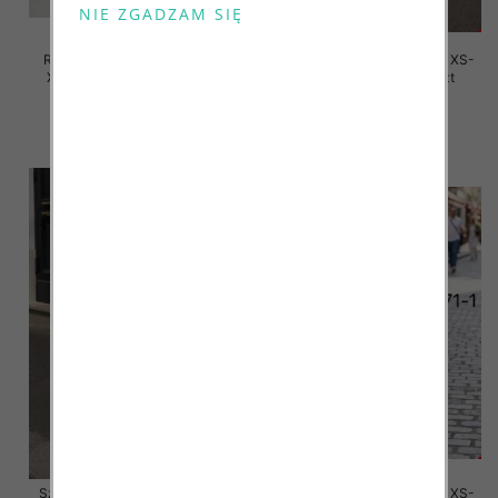
Rybaczki damskie jeansy Roz
Szorty damskie jeansy Roz XS-
XS-XL, 1 Kolor Paczka 10 szt
XL, 1 Kolor Paczka 10 szt
39.00 zł
48.00 zł
szczegóły
szczegóły
Szorty damskie jeansy Roz XS-
Szorty damskie jeansy Roz XS-