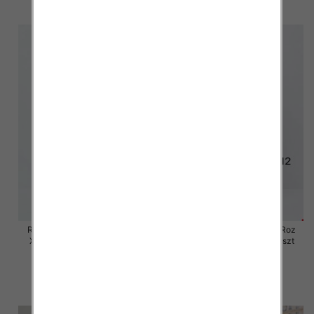
szczegóły
szczegóły
Rybaczki damskie jeansy Roz
Rybaczki damskie jeansy Roz
XS-XL, 1 Kolor Paczka 10 szt
XS-XL, 1 Kolor Paczka 10 szt
54.00 zł
55.00 zł
szczegóły
szczegóły