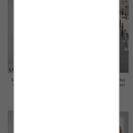
Rybaczki damskie jeansy Roz
Rybaczki damskie jeansy Roz
XS-XL, 1 Kolor Paczka 10 szt
XS-XL, 1 Kolor Paczka 10 szt
55.00 zł
57.00 zł
szczegóły
szczegóły