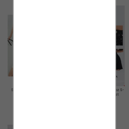
Szorty damskie jeansy Roz S-
Rybaczki damskie jeansy Roz S-
2XL, 1 Kolor Paczka 12 szt
2XL, 1 Kolor Paczka 12 szt
44.00 zł
46.00 zł
szczegóły
szczegóły