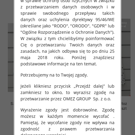
w sprawie ochrony osób fizycznych w związku
z przetwarzaniem danych osobowych i w
szczegóły
szczegóły
sprawie swobodnego przepływu takich
danych oraz uchylenia dyrektywy 95/46/WE
(określane jako "RODO", "ORODO", "GDPR" lub
"Ogólne Rozporządzenie o Ochronie Danych").
W związku z tym chcielibyśmy poinformować
Cię o przetwarzaniu Twoich danych oraz
zasadach, na jakich odbywa się to po dniu 25
maja 2018 roku. Poniżej znajdziesz
podstawowe informacje na ten temat.
Potrzebujemy na to Twojej zgody.
Jeżeli klikniesz przycisk „Przejdź dalej” lub
zamkniesz to okno, to wyrazisz zgodę na
przetwarzanie przez OMEZ GROUP
Sp. z o.o.
Szorty damskie jeansy Roz XS-
Rybaczki damskie jeansy Roz
XL, 1 Kolor Paczka 10 szt
XS-XL, 1 Kolor Paczka 10 szt
Wyrażenie zgody jest dobrowolne. Zgodę
możesz w każdym momencie wycofać .
44.00 zł
54.00 zł
Pamiętaj, że wycofanie zgody nie wpływa na
szczegóły
szczegóły
zgodność z prawem przetwarzania