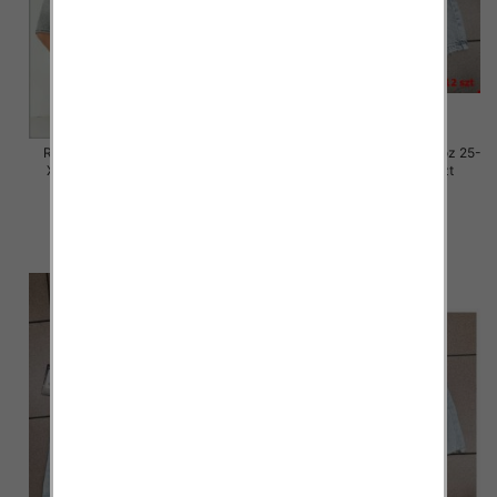
Rybaczki damskie jeansy Roz
Rybaczki damskie jeansy Roz 25-
XS-XL, 1 Kolor Paczka 12 szt
30, 1 Kolor Paczka 12 szt
46.00 zł
54.00 zł
szczegóły
szczegóły