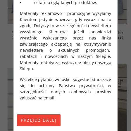
• ostatnio oglądanych produktów,
Materiały reklamowo - promocyjne wysyłamy
Klientom jedynie wówczas, gdy wyrazili na to
zgodę. Dotyczy to w szczególności newslettera
wysyłanego Klientowi, jeżeli potwierdzi
Rybaczki damskie jeansy Roz
Rybaczki damskie jeansy Roz
XS-XL, 1 Kolor Paczka 10 szt
XS-XL, 1 Kolor Paczka 10 szt
wyraźnie wskazanego przez nas linka
zawierającego akceptację na otrzymywanie
45.00 zł
44.00 zł
newslettera o aktualnych promocjach,
szczegóły
szczegóły
rabatach i nowościach w naszym Sklepie.
Materiały te dotyczą wyłącznie oferty naszego
Sklepu.
Wszelkie pytania, wnioski i sugestie odnoszące
się do ochrony Państwa prywatności, w
szczególności danych osobowych prosimy
zgłaszać na email