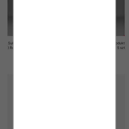
Sukienki damskie (Polska produkt
Sukienki damskie (Polska produkt
) Roz M-3XL, 1 Kolor Paczka 5 szt
) Roz M-3XL, 1 Kolor Paczka 5 szt
29.00 zł
29.00 zł
szczegóły
szczegóły