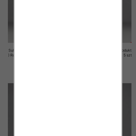
Sukienki damskie (Polska produkt
Sukienki damskie (Polska produkt
) Roz M-3XL, 1 Kolor Paczka 5 szt
) Roz M-3XL, 1 Kolor Paczka 5 szt
29.00 zł
29.00 zł
szczegóły
szczegóły