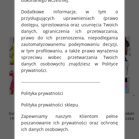
dokonanego wcześniej.
39.00 zł
18.00 zł
Dodatkowe informacje, w tym o
szczegóły
szczegóły
przysługujących uprawnieniach (prawo
dostępu, sprostowania oraz usunięcia Twoich
danych, ograniczenia ich przetwarzania,
prawo do ich przenoszenia, niepodlegania
zautomatyzowanemu podejmowaniu decyzji,
w tym profilowaniu, a także prawo wyrażenia
sprzeciwu wobec przetwarzania Twoich
danych osobowych) znajdziesz w Polityce
prywatności.
---------------------------------------------------
Polityka prywatności
Polityka prywatności sklepu
Sukienki damskie (Polska produkt
Sukienki damskie (Polska produkt
Zapewniamy naszym Klientom pełne
) Roz 40-48, Mix Kolor Paczka 5
) Roz Standard, Mix Kolor Paczka
poszanowanie ich prywatności oraz ochronę
szt
5 szt
ich danych osobowych.
42.00 zł
39.00 zł