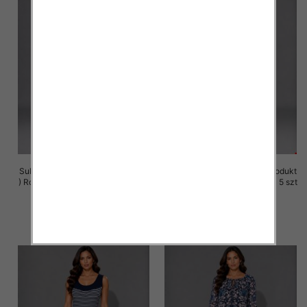
Sukienki damskie (Polska produkt
Sukienki damskie (Polska produkt
) Roz M-3XL, 1 Kolor Paczka 5 szt
) Roz M-3XL, 1 Kolor Paczka 5 szt
25.00 zł
25.00 zł
szczegóły
szczegóły