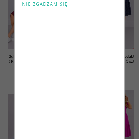
Sukienki damskie (Polska produkt
Sukienki damskie (Polska produkt
) Roz 36-44, 1 Kolor Paczka 5 szt
) Roz 36-44, 1 Kolor Paczka 5 szt
35.00 zł
35.00 zł
szczegóły
szczegóły