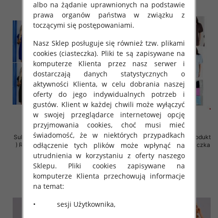
albo na żądanie uprawnionych na podstawie
prawa organów państwa w związku z
toczącymi się postępowaniami.
Nasz Sklep posługuje się również tzw. plikami
cookies (ciasteczka). Pliki te są zapisywane na
komputerze Klienta przez nasz serwer i
dostarczają danych statystycznych o
aktywności Klienta, w celu dobrania naszej
oferty do jego indywidualnych potrzeb i
gustów. Klient w każdej chwili może wyłączyć
w swojej przeglądarce internetowej opcję
przyjmowania cookies, choć musi mieć
świadomość, że w niektórych przypadkach
Sukienki damskie (Polska produkt
Sukienki damskie (Polska produkt
odłączenie tych plików może wpłynąć na
) Roz 36-42, Mix Kolor Paczka 5
) Roz Standard, Mix Kolor Paczka
szt
5 szt
utrudnienia w korzystaniu z oferty naszego
Sklepu. Pliki cookies zapisywane na
26.00 zł
39.00 zł
komputerze Klienta przechowują informacje
szczegóły
szczegóły
na temat:
• sesji Użytkownika,