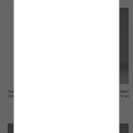
Sukienki damskie (Polska produkt
Sukienki damskie (Polska produkt
) Roz M-3XL, 1 Kolor Paczka 5 szt
) Roz M-3XL, 1 Kolor Paczka 5 szt
29.00 zł
25.00 zł
szczegóły
szczegóły