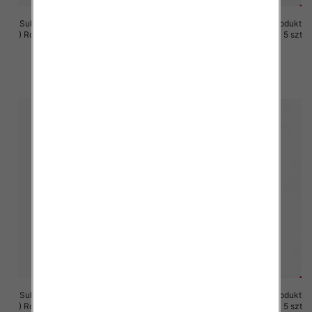
Sukienki damskie (Polska produkt
Sukienki damskie (Polska produkt
) Roz M-3XL, 1 Kolor Paczka 5 szt
) Roz M-3XL, 1 Kolor Paczka 5 szt
29.00 zł
29.00 zł
szczegóły
szczegóły
Sukienki damskie (Polska produkt
Sukienki damskie (Polska produkt
) Roz M-3XL, 1 Kolor Paczka 5 szt
) Roz M-3XL, 1 Kolor Paczka 5 szt