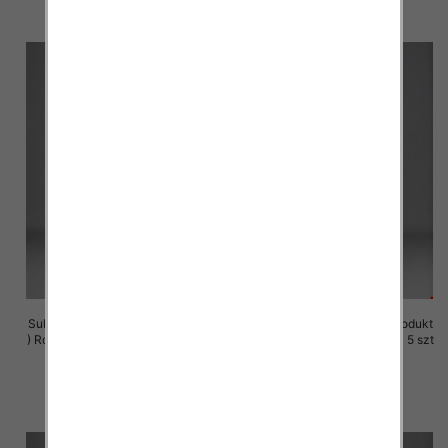
szczegóły
szczegóły
Sukienki damskie (Polska produkt
Sukienki damskie (Polska produkt
) Roz M-3XL, 1 Kolor Paczka 5 szt
) Roz M-3XL, 1 Kolor Paczka 5 szt
29.00 zł
29.00 zł
szczegóły
szczegóły