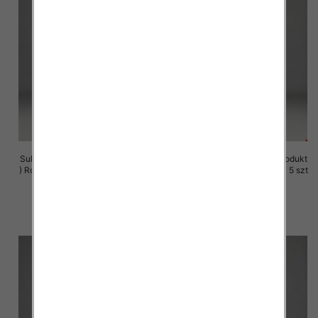
Sukienki damskie (Polska produkt
Sukienki damskie (Polska produkt
) Roz M-3XL, 1 Kolor Paczka 5 szt
) Roz M-3XL, 1 Kolor Paczka 5 szt
29.00 zł
29.00 zł
szczegóły
szczegóły