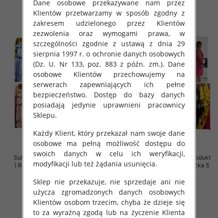
szczegóły
szczegóły
Dane osobowe przekazywane nam przez
Klientów przetwarzamy w sposób zgodny z
zakresem udzielonego przez Klientów
zezwolenia oraz wymogami prawa, w
szczególności zgodnie z ustawą z dnia 29
sierpnia 1997 r. o ochronie danych osobowych
(Dz. U. Nr 133, poz. 883 z późn. zm.). Dane
osobowe Klientów przechowujemy na
serwerach zapewniających ich pełne
bezpieczeństwo. Dostęp do bazy danych
posiadają jedynie uprawnieni pracownicy
Sklepu.
Każdy Klient, który przekazał nam swoje dane
osobowe ma pełną możliwość dostępu do
swoich danych w celu ich weryfikacji,
Sukienki damskie (Polska produkt
Sukienki damskie (Polska produkt
modyfikacji lub też żądania usunięcia.
) Roz Standard, Mix Kolor Paczka
) Roz 38-44, Mix Kolor Paczka 5
5 szt
szt
Sklep nie przekazuje, nie sprzedaje ani nie
36.00 zł
36.00 zł
użycza zgromadzonych danych osobowych
szczegóły
szczegóły
Klientów osobom trzecim, chyba że dzieje się
to za wyraźną zgodą lub na życzenie Klienta