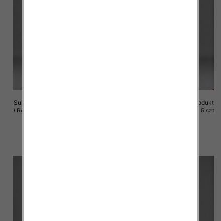
Sukienki damskie (Polska produkt
Sukienki damskie (Polska produkt
) Roz M-3XL, 1 Kolor Paczka 5 szt
) Roz M-3XL, 1 Kolor Paczka 5 szt
29.00 zł
29.00 zł
szczegóły
szczegóły