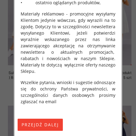
• ostatnio oglądanych produktów,
Materiały reklamowo - promocyjne wysyłamy
Klientom jedynie wówczas, gdy wyrazili na to
zgodę. Dotyczy to w szczególności newslettera
wysyłanego Klientowi, jeżeli potwierdzi
wyraźnie wskazanego przez nas linka
zawierającego akceptację na otrzymywanie
newslettera o aktualnych promocjach,
rabatach i nowościach w naszym Sklepie.
Materiały te dotyczą wyłącznie oferty naszego
Sklepu.
Sukienki damskie (Polska produkt
Sukienki damskie (Polska produkt
) Roz 36-44, 1 Kolor Paczka 5 szt
) Roz 36-44, 1 Kolor Paczka 5 szt
Wszelkie pytania, wnioski i sugestie odnoszące
35.00 zł
35.00 zł
się do ochrony Państwa prywatności, w
szczegóły
szczegóły
szczególności danych osobowych prosimy
zgłaszać na email