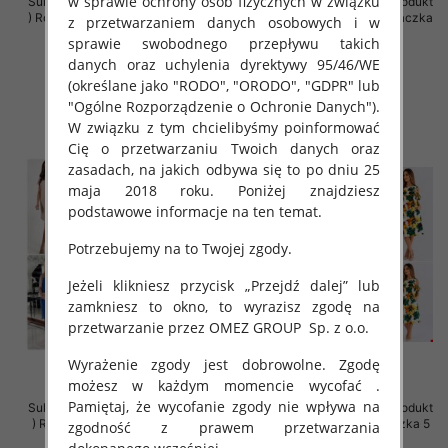
w sprawie ochrony osób fizycznych w związku
Sukienki damskie (Polska produkt
Sukienki damskie (Polska produkt
) Roz Standard , Mix Kolor Paczka
) Roz Standard , Mix Kolor Paczka
z przetwarzaniem danych osobowych i w
5 szt
5 szt
sprawie swobodnego przepływu takich
40.00 zł
40.00 zł
danych oraz uchylenia dyrektywy 95/46/WE
(określane jako "RODO", "ORODO", "GDPR" lub
szczegóły
szczegóły
"Ogólne Rozporządzenie o Ochronie Danych").
W związku z tym chcielibyśmy poinformować
Cię o przetwarzaniu Twoich danych oraz
zasadach, na jakich odbywa się to po dniu 25
maja 2018 roku. Poniżej znajdziesz
podstawowe informacje na ten temat.
Potrzebujemy na to Twojej zgody.
Jeżeli klikniesz przycisk „Przejdź dalej” lub
zamkniesz to okno, to wyrazisz zgodę na
przetwarzanie przez OMEZ GROUP
Sp. z o.o.
Wyrażenie zgody jest dobrowolne. Zgodę
możesz w każdym momencie wycofać .
Pamiętaj, że wycofanie zgody nie wpływa na
Sukienki damskie (Polska produkt
Sukienki damskie (Polska produkt
) Roz 38-48, Mix Kolor Paczka 5
) Roz 36-44, Mix Kolor Paczka 5
zgodność z prawem przetwarzania
szt
szt