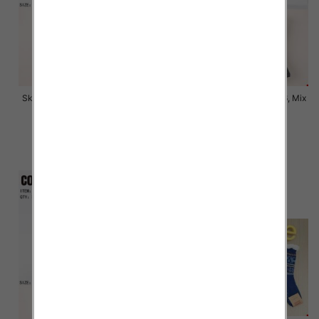
Skarpety męskie Roz 35-46, Mix
Skarpety męskie Roz 35-46, Mix
kolor Paczka 40 szt
kolor Paczka 40 szt
4.50 zł
4.50 zł
szczegóły
szczegóły