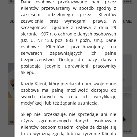
Dane osobowe przekazywane nam przez
Klientów przetwarzamy w sposób zgodny z
zakresem udzielonego przez Klientów
zezwolenia oraz wymogami prawa, w
Skarpety męskie Roz 40-46, Mix
Skarpety męskie Roz 40-46, Mix
kolor Paczka 40 szt
kolor Paczka 40 szt
szczególności zgodnie z ustawą z dnia 29
sierpnia 1997 r. o ochronie danych osobowych
2.20 zł
2.20 zł
(Dz. U. Nr 133, poz. 883 z późn. zm.). Dane
szczegóły
szczegóły
osobowe Klientów przechowujemy na
serwerach zapewniających ich pełne
bezpieczeństwo. Dostęp do bazy danych
posiadają jedynie uprawnieni pracownicy
Sklepu.
Każdy Klient, który przekazał nam swoje dane
osobowe ma pełną możliwość dostępu do
swoich danych w celu ich weryfikacji,
modyfikacji lub też żądania usunięcia.
Sklep nie przekazuje, nie sprzedaje ani nie
użycza zgromadzonych danych osobowych
Klientów osobom trzecim, chyba że dzieje się
to za wyraźną zgodą lub na życzenie Klienta