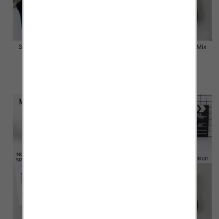
Skarpety męskie Roz 39-46, 1
Stopki męskie Roz 40-46,Mix
kolor Paczka 40 szt
kolor Paczka 40 szt
3.20 zł
2.50 zł
szczegóły
szczegóły