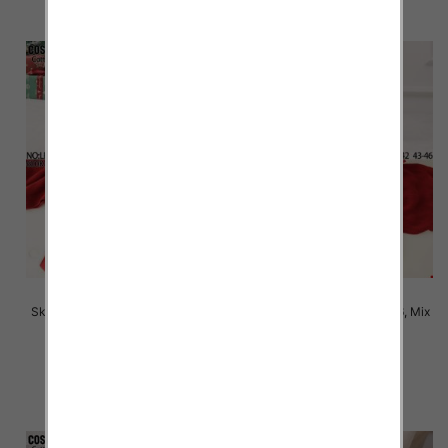
Skarpety męskie Roz 39-46, Mix
Skarpety męskie Roz 39-46, Mix
kolor Paczka 40 szt
kolor Paczka 40 szt
2.80 zł
2.80 zł
szczegóły
szczegóły