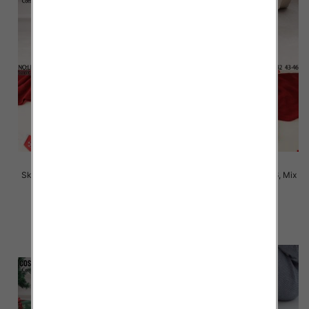
Skarpety męskie Roz 39-46, Mix
Skarpety męskie Roz 39-46, Mix
kolor Paczka 40 szt
kolor Paczka 40 szt
2.80 zł
2.80 zł
szczegóły
szczegóły