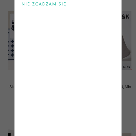
Skarpety męskie Roz 40-46, Mix
Skarpety męskie Roz 40-46, Mix
kolor Paczka 40 szt
kolor Paczka 40 szt
2.80 zł
2.80 zł
szczegóły
szczegóły