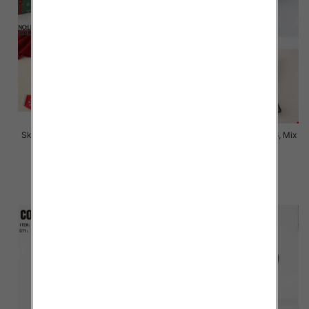
Skarpety męskie Roz 39-46, Mix
Skarpety męskie Roz 35-46, Mix
kolor Paczka 40 szt
kolor Paczka 40 szt
2.80 zł
4.50 zł
szczegóły
szczegóły