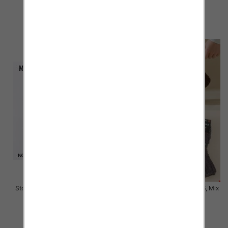
2.50 zł
2.00 zł
szczegóły
szczegóły
Stopki męskie Roz 40-46, 1 kolor
Skarpety męskie Roz 39-46, Mix
Paczka 40 szt
kolor Paczka 40 szt
2.00 zł
3.50 zł
szczegóły
szczegóły