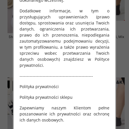
dokonanego wcześniej.
Dodatkowe informacje, w tym o
przysługujących uprawnieniach (prawo
dostępu, sprostowania oraz usunięcia Twoich
danych, ograniczenia ich przetwarzania,
prawo do ich przenoszenia, niepodlegania
Stopki męskie Roz 39-46, 1 kolor
Skarpety męskie Roz 40-46, Mix
zautomatyzowanemu podejmowaniu decyzji,
Paczka 40 szt
kolor Paczka 40 szt
w tym profilowaniu, a także prawo wyrażenia
2.80 zł
2.20 zł
sprzeciwu wobec przetwarzania Twoich
szczegóły
szczegóły
danych osobowych) znajdziesz w Polityce
prywatności.
---------------------------------------------------
Polityka prywatności
Polityka prywatności sklepu
Zapewniamy naszym Klientom pełne
poszanowanie ich prywatności oraz ochronę
ich danych osobowych.