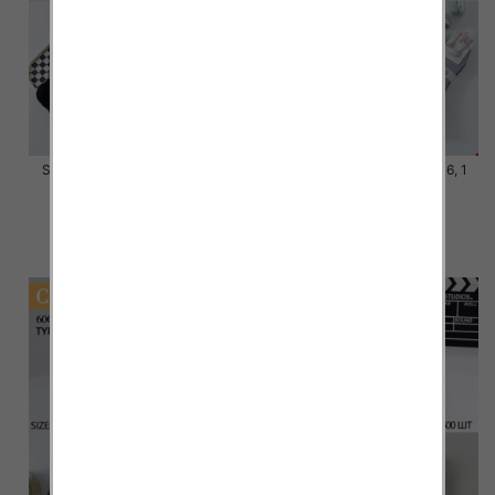
Skarpety męskie Roz 39-46, 1
Skarpety męskie Roz 39-46, 1
kolor Paczka 40 szt
kolor Paczka 40 szt
4.00 zł
3.80 zł
szczegóły
szczegóły