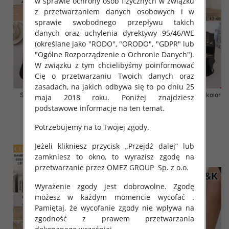
w sprawie ochrony osób fizycznych w związku
z przetwarzaniem danych osobowych i w
sprawie swobodnego przepływu takich
danych oraz uchylenia dyrektywy 95/46/WE
(określane jako "RODO", "ORODO", "GDPR" lub
"Ogólne Rozporządzenie o Ochronie Danych").
W związku z tym chcielibyśmy poinformować
Cię o przetwarzaniu Twoich danych oraz
zasadach, na jakich odbywa się to po dniu 25
Stopki męskie Roz 39-46, Mix
Stopki męskie Roz 39-46, 1 kolor
maja 2018 roku. Poniżej znajdziesz
kolor Paczka 40 szt
Paczka 40 szt
podstawowe informacje na ten temat.
2.80 zł
2.80 zł
Potrzebujemy na to Twojej zgody.
szczegóły
szczegóły
Jeżeli klikniesz przycisk „Przejdź dalej” lub
zamkniesz to okno, to wyrazisz zgodę na
przetwarzanie przez OMEZ GROUP
Sp. z o.o.
Wyrażenie zgody jest dobrowolne. Zgodę
możesz w każdym momencie wycofać .
Pamiętaj, że wycofanie zgody nie wpływa na
zgodność z prawem przetwarzania