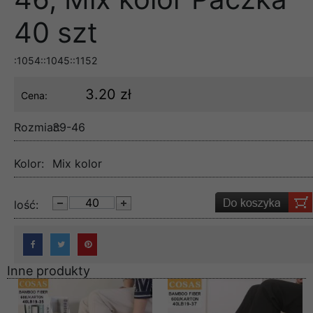
40 szt
:1054::1045::1152
3.20 zł
Cena:
Rozmiar:
39-46
Kolor:
Mix kolor
lość:
Inne produkty