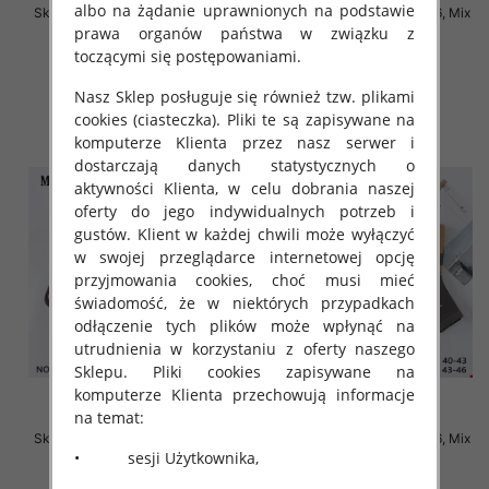
albo na żądanie uprawnionych na podstawie
Skarpety męskie Roz 40-46, Mix
Skarpety męskie Roz 40-46, Mix
kolor Paczka 40 szt
kolor Paczka 40 szt
prawa organów państwa w związku z
toczącymi się postępowaniami.
2.20 zł
2.20 zł
szczegóły
szczegóły
Nasz Sklep posługuje się również tzw. plikami
cookies (ciasteczka). Pliki te są zapisywane na
komputerze Klienta przez nasz serwer i
dostarczają danych statystycznych o
aktywności Klienta, w celu dobrania naszej
oferty do jego indywidualnych potrzeb i
gustów. Klient w każdej chwili może wyłączyć
w swojej przeglądarce internetowej opcję
przyjmowania cookies, choć musi mieć
świadomość, że w niektórych przypadkach
odłączenie tych plików może wpłynąć na
utrudnienia w korzystaniu z oferty naszego
Sklepu. Pliki cookies zapisywane na
komputerze Klienta przechowują informacje
na temat:
Skarpety męskie Roz 40-46, Mix
Skarpety męskie Roz 40-46, Mix
• sesji Użytkownika,
kolor Paczka 40 szt
kolor Paczka 40 szt
2.50 zł
2.50 zł