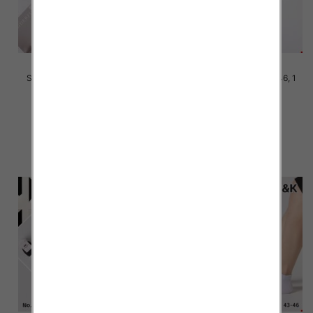
Skarpety męskie Roz 40-46, 1
Skarpety męskie Roz 40-46, 1
kolor Paczka 40 szt
kolor Paczka 40 szt
2.80 zł
2.80 zł
szczegóły
szczegóły