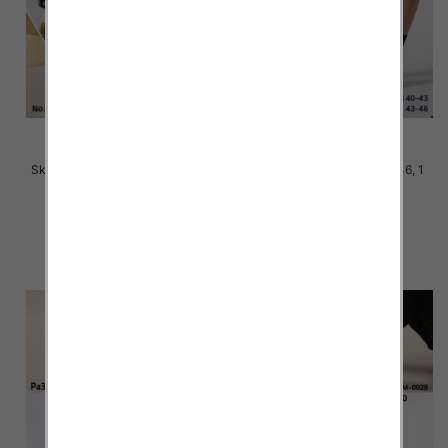
Skarpety męskie Roz 40-46, Mix
Skarpety męskie Roz 40-46, 1
kolor Paczka 40 szt
kolor Paczka 40 szt
2.80 zł
2.80 zł
szczegóły
szczegóły