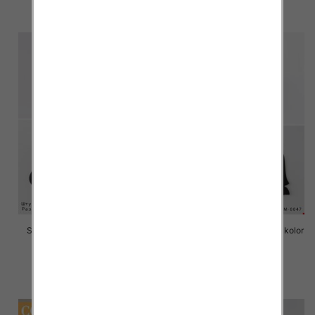
szczegóły
szczegóły
Stopki męskie Roz 40-46, Mix
Stopki męskie Roz 40-46, 1 kolor
kolor Paczka 40 szt
Paczka 40 szt
2.20 zł
2.20 zł
szczegóły
szczegóły