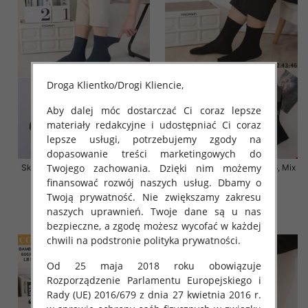
Droga Klientko/Drogi Kliencie,
Aby dalej móc dostarczać Ci coraz lepsze
materiały redakcyjne i udostępniać Ci coraz
lepsze usługi, potrzebujemy zgody na
dopasowanie treści marketingowych do
Twojego zachowania. Dzięki nim możemy
Skarpety męskie Roz 39-46, Mix
Skarpety męskie Roz 39-46, Mix
kolor Paczka 40 szt
kolor Paczka 40 szt
finansować rozwój naszych usług. Dbamy o
Twoją prywatność. Nie zwiększamy zakresu
3.20 zł
3.20 zł
naszych uprawnień. Twoje dane są u nas
szczegóły
szczegóły
bezpieczne, a zgodę możesz wycofać w każdej
chwili na podstronie polityka prywatności.
Od 25 maja 2018 roku obowiązuje
Rozporządzenie Parlamentu Europejskiego i
Rady (UE) 2016/679 z dnia 27 kwietnia 2016 r.