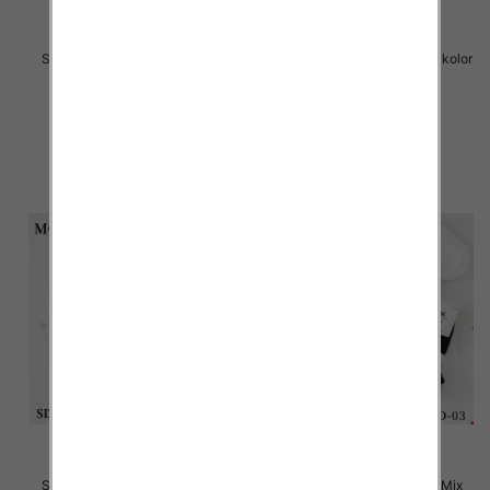
Skarpety męskie Roz 40-46, 1
Stopki męskie Roz 40-46, 1 kolor
kolor Paczka 40 szt
Paczka 40 szt
2.20 zł
2.20 zł
szczegóły
szczegóły
Stopki męskie Roz 40-46, Mix
Stopki męskie Roz 40-46, Mix