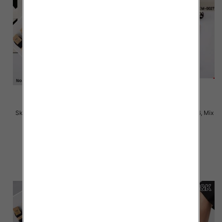
Skarpety męskie Roz 40-46, Mix
Skarpety męskie Roz 43-46, Mix
kolor Paczka 40 szt
kolor Paczka 40 szt
2.80 zł
2.80 zł
szczegóły
szczegóły