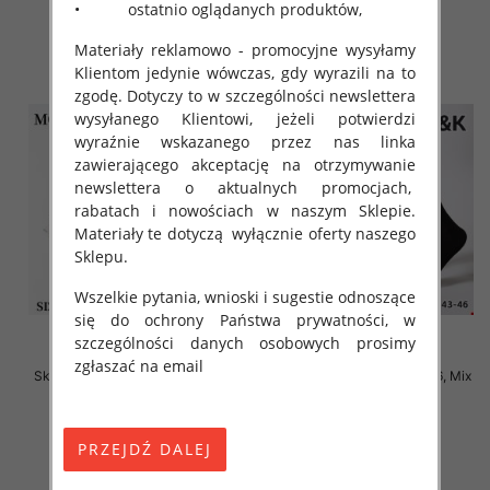
• ostatnio oglądanych produktów,
szczegóły
szczegóły
Materiały reklamowo - promocyjne wysyłamy
Klientom jedynie wówczas, gdy wyrazili na to
zgodę. Dotyczy to w szczególności newslettera
wysyłanego Klientowi, jeżeli potwierdzi
wyraźnie wskazanego przez nas linka
zawierającego akceptację na otrzymywanie
newslettera o aktualnych promocjach,
rabatach i nowościach w naszym Sklepie.
Materiały te dotyczą wyłącznie oferty naszego
Sklepu.
Wszelkie pytania, wnioski i sugestie odnoszące
się do ochrony Państwa prywatności, w
szczególności danych osobowych prosimy
zgłaszać na email
Skarpety męskie Roz 40-46, Mix
Skarpety męskie Roz 40-46, Mix
kolor Paczka 40 szt
kolor Paczka 40 szt
2.80 zł
2.80 zł
szczegóły
szczegóły