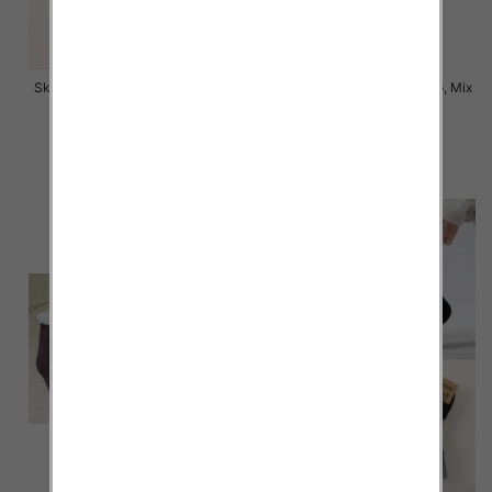
Skarpety męskie Roz 35-46, Mix
Skarpety męskie Roz 39-46, Mix
kolor Paczka 40 szt
kolor Paczka 40 szt
4.50 zł
8.50 zł
szczegóły
szczegóły