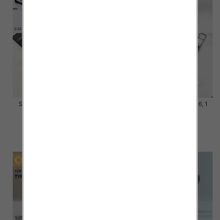
Skarpety męskie Roz 39-46, 1
Skarpety męskie Roz 39-46, 1
kolor Paczka 40 szt
kolor Paczka 40 szt
4.20 zł
4.20 zł
szczegóły
szczegóły