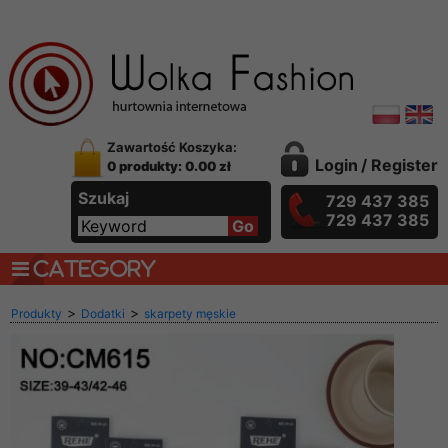
Zawartość Koszyka:
Login
/
Register
0 produkty: 0.00 zł
Szukaj
729 437 385
729 437 385
CATEGORY
>
>
Produkty
Dodatki
skarpety męskie