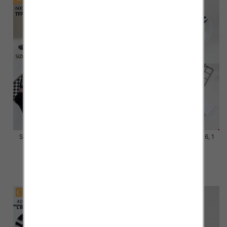
Skarpety męskie Roz 39-46, 1
Skarpety męskie Roz 39-46, 1
kolor Paczka 40 szt
kolor Paczka 40 szt
4.00 zł
4.20 zł
szczegóły
szczegóły