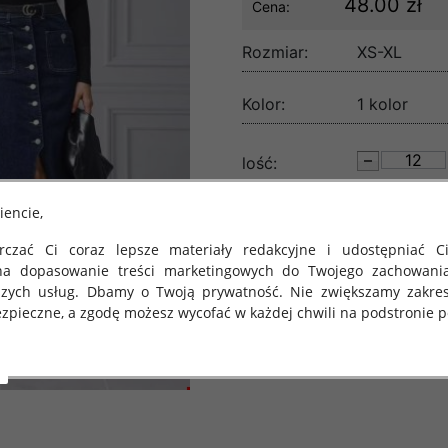
48.00 zł
Cena:
Rozmiar:
XS-XL
Kolor:
1 kolor
lość:
iencie,
czać Ci coraz lepsze materiały redakcyjne i udostępniać Ci
na dopasowanie treści marketingowych do Twojego zachowani
szych usług. Dbamy o Twoją prywatność. Nie zwiększamy zakre
zpieczne, a zgodę możesz wycofać w każdej chwili na podstronie po
 obowiązuje Rozporządzenie Parlamentu Europejskiego i Rady (U
rawie ochrony osób fizycznych w związku z przetwarzaniem danych
 takich danych oraz uchylenia dyrektywy 95/46/WE (określane 
ozporządzenie o Ochronie Danych"). W związku z tym chcielibyś
 danych oraz zasadach, na jakich odbywa się to po dniu 25 ma