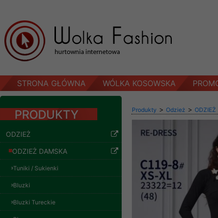
STRONA GŁÓWNA
WÓLKA KOSOWSKA
PROM
>
>
Produkty
Odzież
ODZIEŻ
PRODUKTY
ODZIEŻ
ODZIEŻ DAMSKA
Tuniki / Sukienki
Bluzki
Bluzki Tureckie