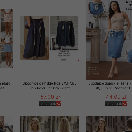
andard,
Spódnice damskie Roz S/M-M/L,
Spódnice damskie jeans 
szt
Mix kolor Paczka 12 szt
38, 1 Kolor .Paczka 10
57.00 zł
44.00 zł
szczegóły
szczegóły