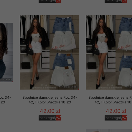
to zgodę. Dotyczy to w
anego przez nas linka
batach i nowościach w
w szczególności danych
Roz 34-
Spódnice damskie jeans Roz 34-
Spódnice damskie jeans 
 szt
42, 1 Kolor .Paczka 10 szt
42, 1 Kolor .Paczka 10
42.00 zł
42.00 zł
szczegóły
szczegóły