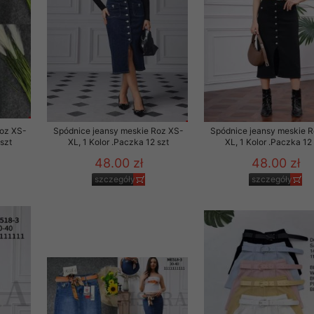
Roz XS-
Spódnice jeansy meskie Roz XS-
Spódnice jeansy meskie 
 szt
XL, 1 Kolor .Paczka 12 szt
XL, 1 Kolor .Paczka 12
48.00 zł
48.00 zł
szczegóły
szczegóły