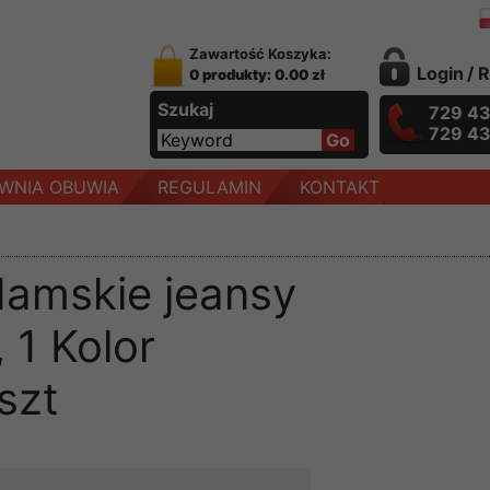
Zawartość Koszyka:
Login
/
R
0 produkty: 0.00 zł
Szukaj
729 4
729 4
WNIA OBUWIA
REGULAMIN
KONTAKT
damskie jeansy
 1 Kolor
szt