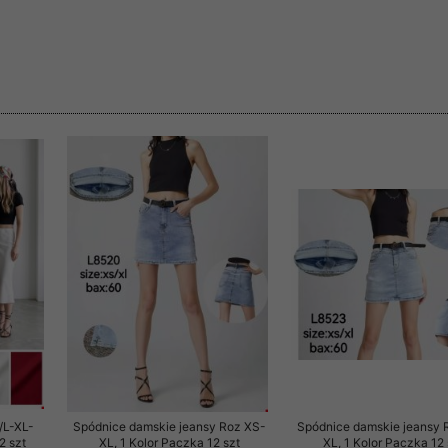
 informacje na ten temat.
jej zgody.
isk „Przejdź dalej” lub zamkniesz to okno, to wyrazisz zgodę na p
dobrowolne. Zgodę możesz w każdym momencie wycofać . Pamiętaj, 
prawem przetwarzania dokonanego wcześniej.
 w tym o przysługujących uprawnieniach (prawo dostępu, spros
czenia ich przetwarzania, prawo do ich przenoszenia, niepodleg
, w tym profilowaniu, a także prawo wyrażenia sprzeciwu wobec
dziesz w Polityce prywatności.
--------------------
klepu
entom pełne poszanowanie ich prywatności oraz ochronę ich dan
/L-XL-
Spódnice damskie jeansy Roz XS-
Spódnice damskie jeansy 
ywane nam przez Klientów przetwarzamy w sposób zgodny z zakre
2 szt
XL, 1 Kolor Paczka 12 szt
XL, 1 Kolor Paczka 12 