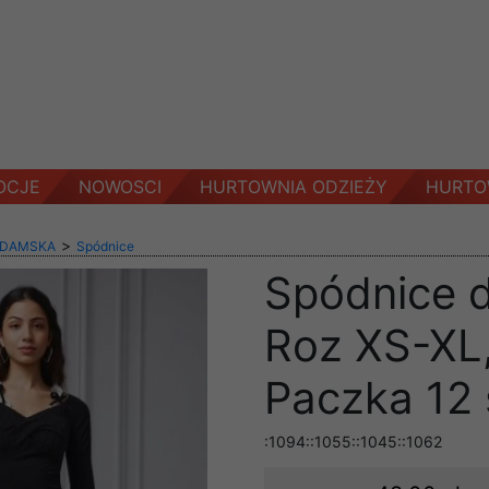
OCJE
NOWOSCI
HURTOWNIA ODZIEŻY
HURTO
>
 DAMSKA
Spódnice
Spódnice 
Roz XS-XL,
Paczka 12 
:1094::1055::1045::1062