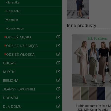
znajdziesz podstawowe
Narzutka
Potrzebujemy na to Two
Bluzy damskie Roz
Kamizelki
L-3XL. 1 kolor.
Paczka 10 szt
Jeżeli klikniesz przyc
Komplet
54.00 zł
GROUP
Sp. z o.o.
Inne produkty
Kombinezon
szczegóły
Wyrażenie zgody jest 
ODZIEŻ MĘSKA
wpływa na zgodność z 
ODZIEŻ DZIECIĘCA
Dodatkowe informacje,
Twoich danych, ograni
ODZIEŻ WŁOSKA
podejmowaniu decyzji
OBUWIE
danych osobowych) znaj
KURTKI
-------------------------------
BIELIZNA
Polityka prywatności
JEANSY (SPODNIE)
Polityka prywatności s
DODATKI
Zapewniamy naszym Kli
Spódnice damskie Roz M
DLA DOMU
Bluzy damskie Roz
Dane osobowe przekaz
2XL, Mix Kolor Paczka 1