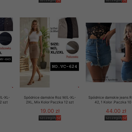
 promocyjne wysyłamy Klientom jedynie wówczas, gdy wyrazili na 
ttera wysyłanego Klientowi, jeżeli potwierdzi wyraźnie wskaz
ację na otrzymywanie newslettera o aktualnych promocjach, ra
ały te dotyczą wyłącznie oferty naszego Sklepu.
oski i sugestie odnoszące się do ochrony Państwa prywatności, 
aszać na email
/L-XL-
Spódnice damskie Roz M/L-XL-
Spódnice damskie jeans 
2 szt
2XL, Mix Kolor Paczka 12 szt
42, 1 Kolor .Paczka 10
19.00 zł
44.00 zł
szczegóły
szczegóły