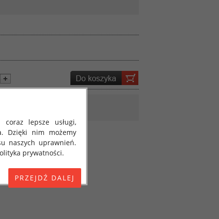
 coraz lepsze usługi,
a. Dzięki nim możemy
su naszych uprawnień.
lityka prywatności.
E) 2016/679 z dnia 27
 osobowych i w sprawie
jako "RODO", "ORODO",
my poinformować Cię o
ja 2018 roku. Poniżej