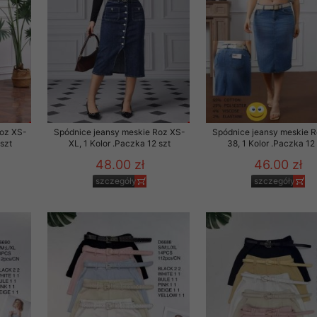
Roz XS-
Spódnice jeansy meskie Roz XS-
Spódnice jeansy meskie 
 szt
XL, 1 Kolor .Paczka 12 szt
38, 1 Kolor .Paczka 12
48.00 zł
46.00 zł
szczegóły
szczegóły