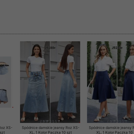
rzetwarzanie przez OMEZ
że wycofanie zgody nie
towania oraz usunięcia
ania zautomatyzowanemu
 przetwarzania Twoich
ych osobowych.
Roz XS-
Spódnice damskie jeansy Roz XS-
Spódnice damskie jeansy 
sem udzielonego przez
szt
XL, 1 Kolor Paczka 10 szt
XL, 1 Kolor Paczka 10 