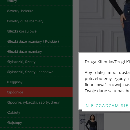
Bluzy
Swetry, bolerka
Swetry duże rozmiary
Bluzki koszulowe
Bluzki duże rozmiary ( Polskie )
Bluzki duże rozmiary
Droga Klientko/Drogi Kl
Rybaczki, Szorty
Rybaczki, Szorty Jeansowe
Aby dalej móc dostar
potrzebujemy zgody 
Legginsy
finansować rozwój na
Twoje dane są u nas be
Spódnice
Od 25 maja 2018 roku
Spodnie, rybaczki, szorty, dresy
kwietnia 2016 r. w sp
Żakiety
swobodnego przepływu
"GDPR" lub "Ogólne R
Rajstopy
przetwarzaniu Twoich