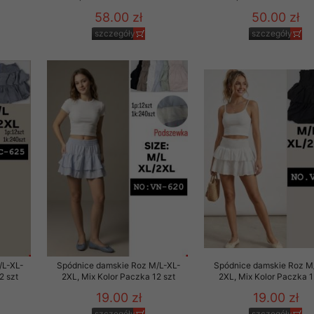
29 sierpnia 1997 r. o
58.00 zł
50.00 zł
entów przechowujemy na
szczegóły
szczegóły
ją jedynie uprawnieni
o swoich danych w celu
ientów osobom trzecim,
awnionych na podstawie
ne na komputerze Klienta
brania naszej oferty do
zeglądarce internetowej
odłączenie tych plików
pisywane na komputerze
/L-XL-
Spódnice damskie Roz M/L-XL-
Spódnice damskie Roz M
2 szt
2XL, Mix Kolor Paczka 12 szt
2XL, Mix Kolor Paczka 1
19.00 zł
19.00 zł
szczegóły
szczegóły