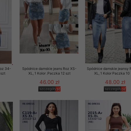
Roz 34-
Spódnice damskie jeans Roz XS-
Spódnice damskie jeansy 
 szt
XL, 1 Kolor .Paczka 12 szt
XL, 1 Kolor Paczka 10 
46.00 zł
48.00 zł
szczegóły
szczegóły