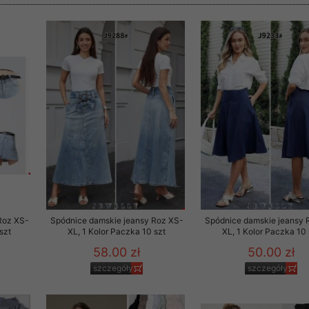
rzetwarzanie przez OMEZ
że wycofanie zgody nie
towania oraz usunięcia
ania zautomatyzowanemu
 przetwarzania Twoich
Roz XS-
Spódnice damskie jeansy Roz XS-
Spódnice damskie jeansy 
szt
XL, 1 Kolor Paczka 10 szt
XL, 1 Kolor Paczka 10 
58.00 zł
50.00 zł
szczegóły
szczegóły
ych osobowych.
sem udzielonego przez