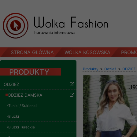
STRONA GŁÓWNA
WÓLKA KOSOWSKA
PROM
>
>
Produkty
Odzież
ODZIEŻ
PRODUKTY
ODZIEŻ
ODZIEŻ DAMSKA
Tuniki / Sukienki
Bluzki
Bluzki Tureckie