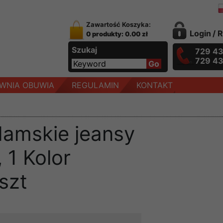
Zawartość Koszyka:
Login
/
R
0 produkty: 0.00 zł
Szukaj
729 4
729 4
WNIA OBUWIA
REGULAMIN
KONTAKT
damskie jeansy
 1 Kolor
szt