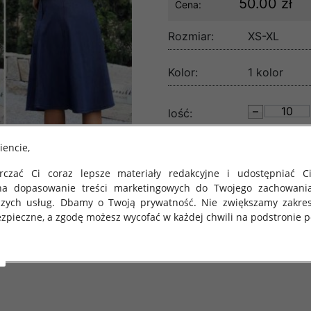
50.00 zł
Cena:
Rozmiar:
XS-XL
Kolor:
1 kolor
lość:
iencie,
czać Ci coraz lepsze materiały redakcyjne i udostępniać Ci
na dopasowanie treści marketingowych do Twojego zachowani
szych usług. Dbamy o Twoją prywatność. Nie zwiększamy zakre
zpieczne, a zgodę możesz wycofać w każdej chwili na podstronie po
 obowiązuje Rozporządzenie Parlamentu Europejskiego i Rady (U
rawie ochrony osób fizycznych w związku z przetwarzaniem danych
 takich danych oraz uchylenia dyrektywy 95/46/WE (określane 
ozporządzenie o Ochronie Danych"). W związku z tym chcielibyś
 danych oraz zasadach, na jakich odbywa się to po dniu 25 ma