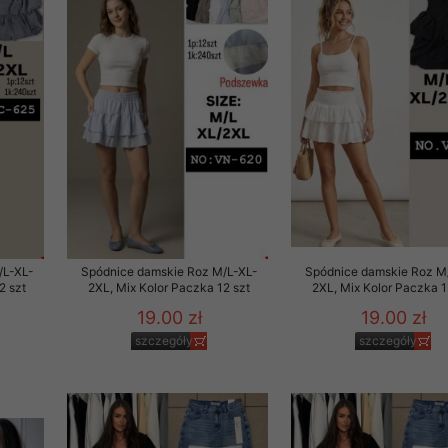
29 sierpnia 1997 r. o
entów przechowujemy na
ją jedynie uprawnieni
o swoich danych w celu
ientów osobom trzecim,
awnionych na podstawie
ne na komputerze Klienta
/L-XL-
Spódnice damskie Roz M/L-XL-
Spódnice damskie Roz M
brania naszej oferty do
2 szt
2XL, Mix Kolor Paczka 12 szt
2XL, Mix Kolor Paczka 1
zeglądarce internetowej
19.00 zł
19.00 zł
odłączenie tych plików
pisywane na komputerze
szczegóły
szczegóły