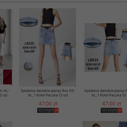
 informacje na ten temat.
jej zgody.
isk „Przejdź dalej” lub zamkniesz to okno, to wyrazisz zgodę na p
dobrowolne. Zgodę możesz w każdym momencie wycofać . Pamiętaj, 
prawem przetwarzania dokonanego wcześniej.
 w tym o przysługujących uprawnieniach (prawo dostępu, spros
czenia ich przetwarzania, prawo do ich przenoszenia, niepodleg
, w tym profilowaniu, a także prawo wyrażenia sprzeciwu wobec
dziesz w Polityce prywatności.
--------------------
/L-XL-
Spódnice damskie jeansy Roz XS-
Spódnice damskie jeansy 
2 szt
XL, 1 Kolor Paczka 12 szt
XL, 1 Kolor Paczka 12 
47.00 zł
47.00 zł
klepu
szczegóły
szczegóły
entom pełne poszanowanie ich prywatności oraz ochronę ich dan
ywane nam przez Klientów przetwarzamy w sposób zgodny z zakre