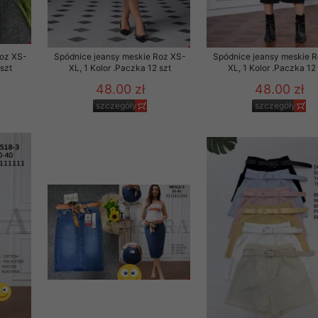
Roz XS-
Spódnice jeansy meskie Roz XS-
Spódnice jeansy meskie 
 szt
XL, 1 Kolor .Paczka 12 szt
XL, 1 Kolor .Paczka 12
48.00 zł
48.00 zł
szczegóły
szczegóły