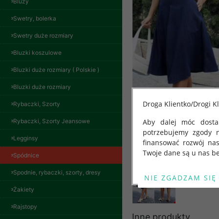
Bluzy
Swetry, bolerka
Swetry duże rozmiary
Bluzki koszulowe
Bluzki duże rozmiary ( Polskie )
Bluzki duże rozmiary
Droga Klientko/Drogi Kl
Rybaczki, Szorty
Rybaczki, Szorty Jeansowe
Aby dalej móc dostar
potrzebujemy zgody 
Legginsy
finansować rozwój na
Twoje dane są u nas be
Spódnice
Od 25 maja 2018 roku
Spodnie, rybaczki, szorty, dresy
kwietnia 2016 r. w sp
Żakiety
swobodnego przepływu
"GDPR" lub "Ogólne R
Rajstopy
Spodnie damskie
przetwarzaniu Twoich
Inne produkty
jeansy Roz 29-36, 1