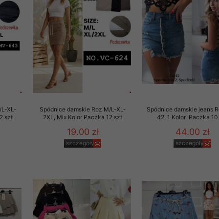
 promocyjne wysyłamy Klientom jedynie wówczas, gdy wyrazili na 
ttera wysyłanego Klientowi, jeżeli potwierdzi wyraźnie wskaz
ację na otrzymywanie newslettera o aktualnych promocjach, ra
ały te dotyczą wyłącznie oferty naszego Sklepu.
oski i sugestie odnoszące się do ochrony Państwa prywatności, 
aszać na email
/L-XL-
Spódnice damskie Roz M/L-XL-
Spódnice damskie jeans 
2 szt
2XL, Mix Kolor Paczka 12 szt
42, 1 Kolor .Paczka 10
19.00 zł
44.00 zł
szczegóły
szczegóły