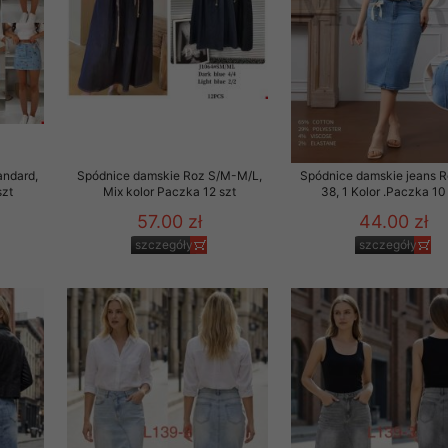
andard,
Spódnice damskie Roz S/M-M/L,
Spódnice damskie jeans 
szt
Mix kolor Paczka 12 szt
38, 1 Kolor .Paczka 10
57.00 zł
44.00 zł
szczegóły
szczegóły