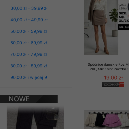
Materiały reklamowo -
30,00 zł - 39,99 zł
szczególności newsle
zawierającego akcept
40,00 zł - 49,99 zł
naszym Sklepie. Materi
50,00 zł - 59,99 zł
Wszelkie pytania, wni
osobowych prosimy zgł
60,00 zł - 69,99 zł
70,00 zł - 79,99 zł
Spódnice damskie Roz M
80,00 zł - 89,99 zł
2XL, Mix Kolor Paczka 1
Spodnie damskie
90,00 zł i więcej 9
19.00 zł
jeansy Roz 25-30, 1
Kolor Paczka 10 szt
szczegóły
61.00 zł
szczegóły
NOWE
PRODUKTY