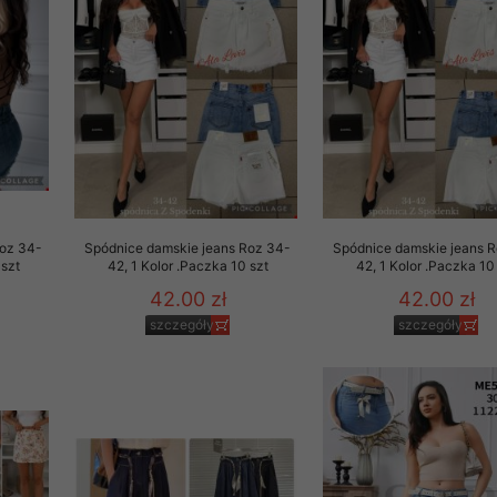
to zgodę. Dotyczy to w
anego przez nas linka
batach i nowościach w
w szczególności danych
Roz 34-
Spódnice damskie jeans Roz 34-
Spódnice damskie jeans 
 szt
42, 1 Kolor .Paczka 10 szt
42, 1 Kolor .Paczka 10
42.00 zł
42.00 zł
szczegóły
szczegóły