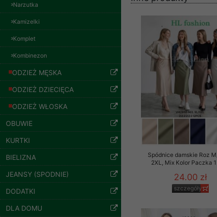
znajdziesz podstawowe
Narzutka
Kolor Paczka 10 szt
57.00 zł
Potrzebujemy na to Two
Kamizelki
szczegóły
Jeżeli klikniesz przyc
Komplet
GROUP
Sp. z o.o.
Kombinezon
Wyrażenie zgody jest 
ODZIEŻ MĘSKA
wpływa na zgodność z 
ODZIEŻ DZIECIĘCA
Dodatkowe informacje,
Twoich danych, ograni
ODZIEŻ WŁOSKA
podejmowaniu decyzji
OBUWIE
danych osobowych) znaj
KURTKI
-------------------------------
Spódnice damskie Roz M
BIELIZNA
Polityka prywatności
2XL, Mix Kolor Paczka 1
JEANSY (SPODNIE)
24.00 zł
Polityka prywatności s
Spodnie damskie
jeansy Roz 25-30, 1
szczegóły
DODATKI
Kolor Paczka 10 szt
Zapewniamy naszym Kli
61.00 zł
DLA DOMU
Dane osobowe przekaz