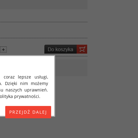
 coraz lepsze usługi,
a. Dzięki nim możemy
su naszych uprawnień.
lityka prywatności.
E) 2016/679 z dnia 27
 osobowych i w sprawie
jako "RODO", "ORODO",
my poinformować Cię o
ja 2018 roku. Poniżej