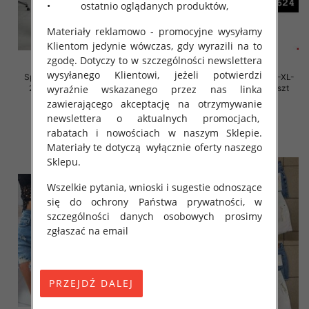
• ostatnio oglądanych produktów,
Materiały reklamowo - promocyjne wysyłamy
Klientom jedynie wówczas, gdy wyrazili na to
zgodę. Dotyczy to w szczególności newslettera
wysyłanego Klientowi, jeżeli potwierdzi
Spódnice damskie Roz M/L-XL-
Spódnice damskie Roz M/L-XL-
2XL, Mix Kolor Paczka 12 szt
2XL, Mix Kolor Paczka 12 szt
wyraźnie wskazanego przez nas linka
zawierającego akceptację na otrzymywanie
19.00 zł
19.00 zł
newslettera o aktualnych promocjach,
szczegóły
szczegóły
rabatach i nowościach w naszym Sklepie.
Materiały te dotyczą wyłącznie oferty naszego
Sklepu.
Wszelkie pytania, wnioski i sugestie odnoszące
się do ochrony Państwa prywatności, w
szczególności danych osobowych prosimy
zgłaszać na email