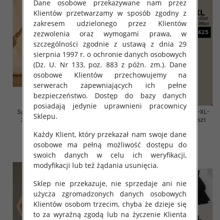
Dane osobowe przekazywane nam przez
Klientów przetwarzamy w sposób zgodny z
zakresem udzielonego przez Klientów
zezwolenia oraz wymogami prawa, w
szczególności zgodnie z ustawą z dnia 29
sierpnia 1997 r. o ochronie danych osobowych
(Dz. U. Nr 133, poz. 883 z późn. zm.). Dane
osobowe Klientów przechowujemy na
serwerach zapewniających ich pełne
bezpieczeństwo. Dostęp do bazy danych
posiadają jedynie uprawnieni pracownicy
Spódnice damskie Roz M/L-XL-
Spódnice damskie Roz M/L-XL-
Sklepu.
2XL, Mix Kolor Paczka 12 szt
2XL, Mix Kolor Paczka 12 szt
19.00 zł
19.00 zł
Każdy Klient, który przekazał nam swoje dane
osobowe ma pełną możliwość dostępu do
szczegóły
szczegóły
swoich danych w celu ich weryfikacji,
modyfikacji lub też żądania usunięcia.
Sklep nie przekazuje, nie sprzedaje ani nie
użycza zgromadzonych danych osobowych
Klientów osobom trzecim, chyba że dzieje się
to za wyraźną zgodą lub na życzenie Klienta