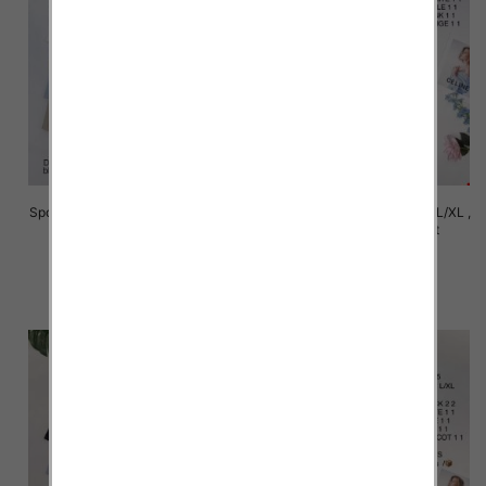
Spódnice damskie Roz S/M-L/XL ,
Spódnice damskie Roz S/M-L/XL ,
Mix Kolor Paczka 12 szt
Mix Kolor Paczka 12 szt
29.00 zł
29.00 zł
szczegóły
szczegóły