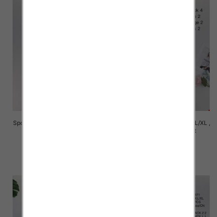
Spódnice damskie Roz S/M-L/XL ,
Spódnice damskie Roz S/M-L/XL ,
Mix Kolor Paczka 14 szt
Mix Kolor Paczka 12 szt
29.00 zł
29.00 zł
szczegóły
szczegóły