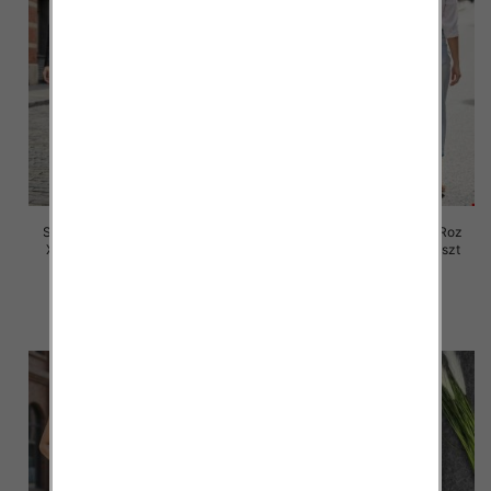
Spódnice damskie jeansy Roz
Spódnice damskie jeansy Roz
XS-XL, 1 Kolor Paczka 10 szt
XS-XL, 1 Kolor Paczka 10 szt
48.00 zł
48.00 zł
szczegóły
szczegóły