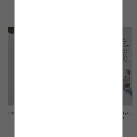
46.00 zł
46.00 zł
szczegóły
szczegóły
Spódnice damskie Roz S/M-L/XL ,
Spódnice damskie Roz S/M-L/XL ,
Mix Kolor Paczka 14 szt
Mix Kolor Paczka 14 szt
29.00 zł
29.00 zł
szczegóły
szczegóły