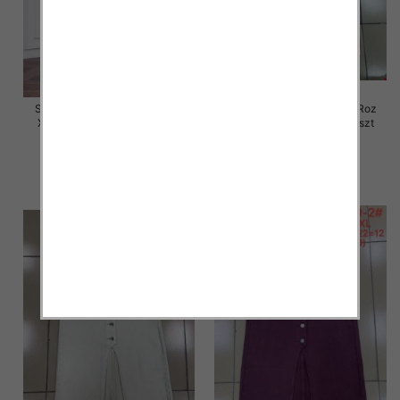
Spódnice damskie jeansy Roz
Spódnice damskie jeansy Roz
XS-XL, 1 Kolor Paczka 12 szt
XS-XL, 1 Kolor Paczka 12 szt
48.00 zł
48.00 zł
szczegóły
szczegóły