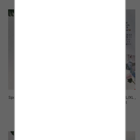
Spódnice damskie Roz S/M-L/XL ,
Spódnice damskie Roz S/M-L/XL ,
Mix Kolor Paczka 14 szt
Mix Kolor Paczka 14 szt
29.00 zł
29.00 zł
szczegóły
szczegóły