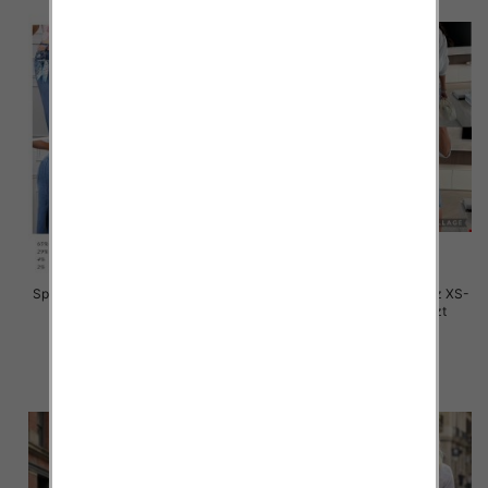
Spódnice damskie jeans Roz 34-
Spódnice damskie jeans Roz XS-
42, 1 Kolor .Paczka 10 szt
XL, 1 Kolor .Paczka 12 szt
44.00 zł
46.00 zł
szczegóły
szczegóły