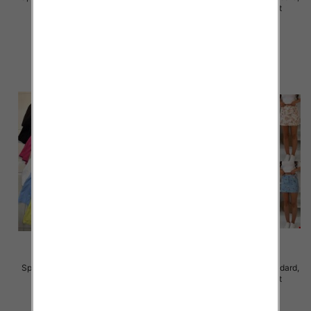
42, 1 Kolor .Paczka 10 szt
Mix Kolor Paczka 10 szt
42.00 zł
42.00 zł
szczegóły
szczegóły
Spódnice damskie Roz Standard,
Spódnice damskie Roz Standard,
Mix Kolor Paczka 10 szt
Mix Kolor Paczka 10 szt
42.00 zł
42.00 zł