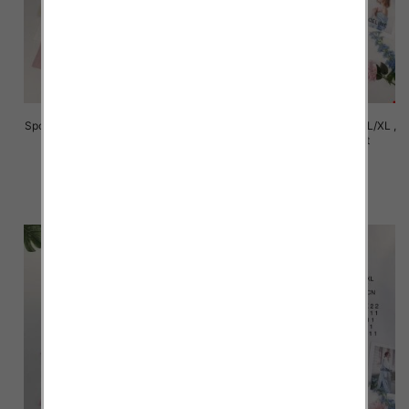
Spódnice damskie Roz S/M-L/XL ,
Spódnice damskie Roz S/M-L/XL ,
Mix Kolor Paczka 12 szt
Mix Kolor Paczka 12 szt
29.00 zł
29.00 zł
szczegóły
szczegóły