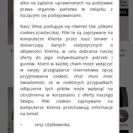
albo na żądanie uprawnionych na podstawie
prawa organów państwa w związku z
toczącymi się postępowaniami.
Nasz Sklep posługuje się również tzw. plikami
cookies (ciasteczka). Pliki te są zapisywane na
komputerze Klienta przez nasz serwer i
dostarczają danych statystycznych o
Spódnice damskie Roz M/L-XL-
Spódnice damskie Roz M/L-XL-
aktywności Klienta, w celu dobrania naszej
2XL, Mix Kolor Paczka 12 szt
2XL, Mix Kolor Paczka 12 szt
oferty do jego indywidualnych potrzeb i
19.00 zł
19.00 zł
gustów. Klient w każdej chwili może wyłączyć
w swojej przeglądarce internetowej opcję
szczegóły
szczegóły
przyjmowania cookies, choć musi mieć
świadomość, że w niektórych przypadkach
odłączenie tych plików może wpłynąć na
utrudnienia w korzystaniu z oferty naszego
Sklepu. Pliki cookies zapisywane na
komputerze Klienta przechowują informacje
na temat:
• sesji Użytkownika,