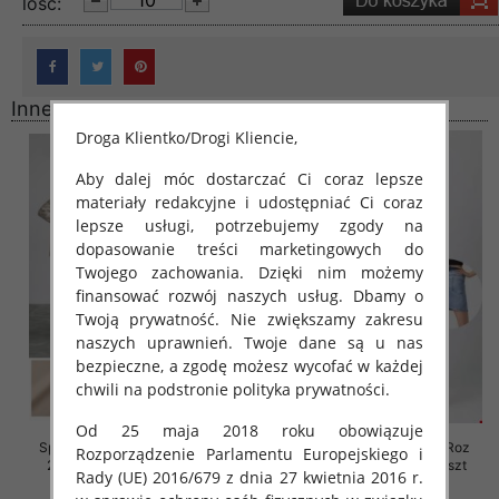
lość:
Inne produkty
Droga Klientko/Drogi Kliencie,
Aby dalej móc dostarczać Ci coraz lepsze
materiały redakcyjne i udostępniać Ci coraz
lepsze usługi, potrzebujemy zgody na
dopasowanie treści marketingowych do
Twojego zachowania. Dzięki nim możemy
finansować rozwój naszych usług. Dbamy o
Twoją prywatność. Nie zwiększamy zakresu
naszych uprawnień. Twoje dane są u nas
bezpieczne, a zgodę możesz wycofać w każdej
chwili na podstronie polityka prywatności.
Od 25 maja 2018 roku obowiązuje
Spódnice damskie Roz M/L-XL-
Spódnice damskie jeansy Roz
Rozporządzenie Parlamentu Europejskiego i
2XL, Mix Kolor Paczka 12 szt
XS-XL, 1 Kolor Paczka 12 szt
Rady (UE) 2016/679 z dnia 27 kwietnia 2016 r.
24.00 zł
47.00 zł