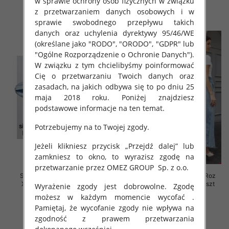
w sprawie ochrony osób fizycznych w związku
z przetwarzaniem danych osobowych i w
szczegóły
szczegóły
sprawie swobodnego przepływu takich
danych oraz uchylenia dyrektywy 95/46/WE
(określane jako "RODO", "ORODO", "GDPR" lub
"Ogólne Rozporządzenie o Ochronie Danych").
W związku z tym chcielibyśmy poinformować
Cię o przetwarzaniu Twoich danych oraz
zasadach, na jakich odbywa się to po dniu 25
maja 2018 roku. Poniżej znajdziesz
podstawowe informacje na ten temat.
Potrzebujemy na to Twojej zgody.
Jeżeli klikniesz przycisk „Przejdź dalej” lub
zamkniesz to okno, to wyrazisz zgodę na
przetwarzanie przez OMEZ GROUP
Sp. z o.o.
Spódnice damskie jeansy Roz
Spódnice damskie jeansy Roz
XS-XL, 1 Kolor Paczka 12 szt
XS-XL, 1 Kolor Paczka 10 szt
Wyrażenie zgody jest dobrowolne. Zgodę
możesz w każdym momencie wycofać .
47.00 zł
58.00 zł
Pamiętaj, że wycofanie zgody nie wpływa na
szczegóły
szczegóły
zgodność z prawem przetwarzania