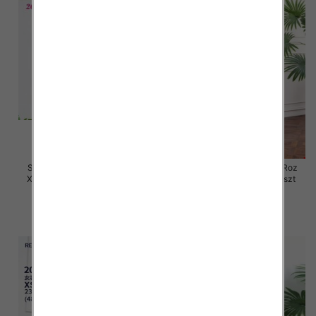
Spódnice damskie jeansy Roz
Spódnice damskie jeansy Roz
XS-XXL, 1 Kolor Paczka 12 szt
XS-XL, 1 Kolor Paczka 12 szt
40.00 zł
48.00 zł
szczegóły
szczegóły