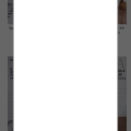
Spódnice jeansy meskie Roz XS-
Spódnice jeansy meskie Roz XS-
XL, 1 Kolor .Paczka 12 szt
XL, 1 Kolor .Paczka 12 szt
48.00 zł
48.00 zł
szczegóły
szczegóły