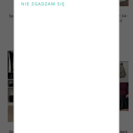
Spódnice damskie jeans Roz 34-
Spódnice damskie jeans Roz 34-
42, 1 Kolor .Paczka 10 szt
42, 1 Kolor .Paczka 10 szt
44.00 zł
42.00 zł
szczegóły
szczegóły
Spódnice damskie jeans Roz 34-
Spódnice damskie Roz Standard,