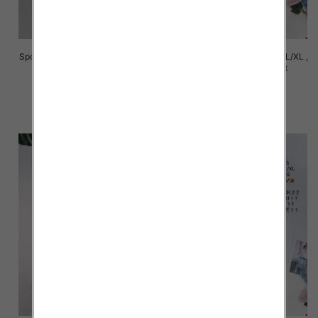
Spódnice damskie Roz S/M-L/XL ,
Spódnice damskie Roz S/M-L/XL ,
Mix Kolor Paczka 12 szt
Mix Kolor Paczka 12 szt
29.00 zł
29.00 zł
szczegóły
szczegóły