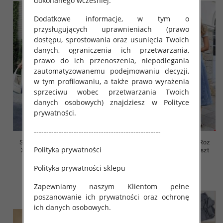
dokonanego wcześniej.
Dodatkowe informacje, w tym o
przysługujących uprawnieniach (prawo
dostępu, sprostowania oraz usunięcia Twoich
danych, ograniczenia ich przetwarzania,
prawo do ich przenoszenia, niepodlegania
zautomatyzowanemu podejmowaniu decyzji,
w tym profilowaniu, a także prawo wyrażenia
sprzeciwu wobec przetwarzania Twoich
danych osobowych) znajdziesz w Polityce
prywatności.
---------------------------------------------------
Spódnice damskie jeansy Roz
Spódnice damskie jeansy Roz
Polityka prywatności
XS-XL, 1 Kolor Paczka 10 szt
XS-XL, 1 Kolor Paczka 10 szt
50.00 zł
50.00 zł
Polityka prywatności sklepu
szczegóły
szczegóły
Zapewniamy naszym Klientom pełne
poszanowanie ich prywatności oraz ochronę
ich danych osobowych.