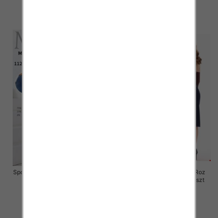
46.00 zł
54.00 zł
szczegóły
szczegóły
Spódnice damskie jeansy Roz 32-
Spódnice damskie jeansy Roz
42, 1 Kolor Paczka 12 szt
XS-XL, 1 Kolor Paczka 10 szt
49.00 zł
49.00 zł
szczegóły
szczegóły