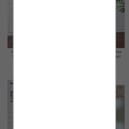
Spódnice damskie jeansy Roz
Spódnice damskie jeansy Roz
XS-XL, 1 Kolor Paczka 12 szt
XS-XL, 1 Kolor Paczka 12 szt
48.00 zł
48.00 zł
szczegóły
szczegóły