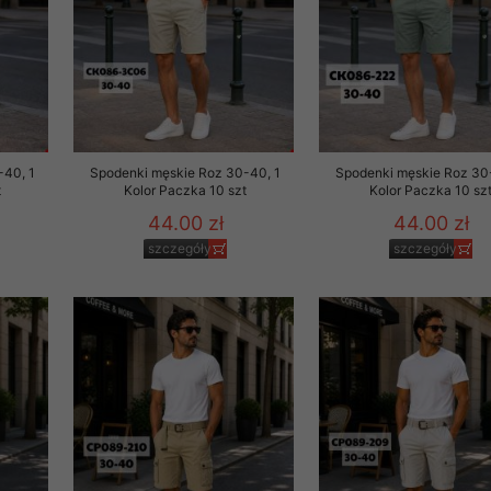
rzetwarzanie przez OMEZ
że wycofanie zgody nie
-40, 1
Spodenki męskie Roz 30-40, 1
Spodenki męskie Roz 30
t
Kolor Paczka 10 szt
Kolor Paczka 10 sz
towania oraz usunięcia
44.00 zł
44.00 zł
ania zautomatyzowanemu
szczegóły
szczegóły
 przetwarzania Twoich
ych osobowych.
sem udzielonego przez