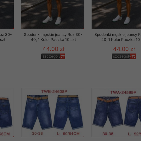
29 sierpnia 1997 r. o
entów przechowujemy na
ją jedynie uprawnieni
Roz 30-
Spodenki męskie jeansy Roz 30-
Spodenki męskie jeansy 
o swoich danych w celu
szt
40, 1 Kolor Paczka 10 szt
40, 1 Kolor Paczka 10 
44.00 zł
44.00 zł
ientów osobom trzecim,
szczegóły
szczegóły
awnionych na podstawie
ne na komputerze Klienta
brania naszej oferty do
zeglądarce internetowej
odłączenie tych plików
pisywane na komputerze