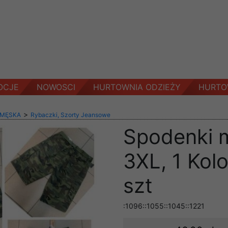
OCJE
NOWOSCI
HURTOWNIA ODZIEŻY
HURTO
>
 MĘSKA
Rybaczki, Szorty Jeansowe
Spodenki 
3XL, 1 Kol
szt
:1096::1055::1045::1221