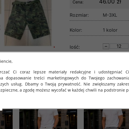
46.00 zł
Cena:
Rozmiar:
M-3XL
Kolor:
1 kolor
lość:
iencie,
czać Ci coraz lepsze materiały redakcyjne i udostępniać Ci
na dopasowanie treści marketingowych do Twojego zachowani
szych usług. Dbamy o Twoją prywatność. Nie zwiększamy zakre
zpieczne, a zgodę możesz wycofać w każdej chwili na podstronie po
 obowiązuje Rozporządzenie Parlamentu Europejskiego i Rady (U
rawie ochrony osób fizycznych w związku z przetwarzaniem danych
 takich danych oraz uchylenia dyrektywy 95/46/WE (określane 
ozporządzenie o Ochronie Danych"). W związku z tym chcielibyś
 danych oraz zasadach, na jakich odbywa się to po dniu 25 ma