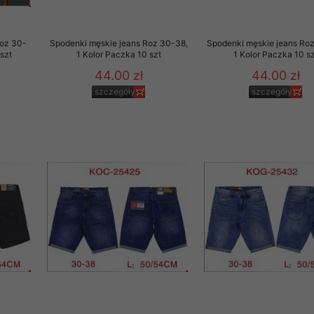
 promocyjne wysyłamy Klientom jedynie wówczas, gdy wyrazili na 
ttera wysyłanego Klientowi, jeżeli potwierdzi wyraźnie wskaz
Roz 30-
Spodenki męskie jeans Roz 30-38,
Spodenki męskie jeans Ro
ację na otrzymywanie newslettera o aktualnych promocjach, ra
szt
1 Kolor Paczka 10 szt
1 Kolor Paczka 10 sz
ały te dotyczą wyłącznie oferty naszego Sklepu.
44.00 zł
44.00 zł
oski i sugestie odnoszące się do ochrony Państwa prywatności, 
szczegóły
szczegóły
aszać na email