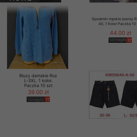
szczegóły
PRODUKTY
Materiały reklamowo -
szczególności newsle
Spodenki męskie jeansy 
zawierającego akcept
40, 1 Kolor Paczka 10 
naszym Sklepie. Materi
44.00 zł
Wszelkie pytania, wni
szczegóły
osobowych prosimy zgł
Bluzy damskie Roz
L-3XL. 1 kolor.
Paczka 10 szt
39.00 zł
szczegóły