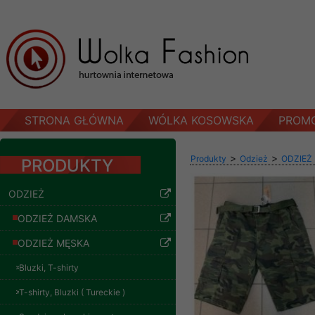
STRONA GŁÓWNA
WÓLKA KOSOWSKA
PROM
>
>
Produkty
Odzież
ODZIEŻ
PRODUKTY
ODZIEŻ
ODZIEŻ DAMSKA
ODZIEŻ MĘSKA
Bluzki, T-shirty
T-shirty, Bluzki ( Tureckie )