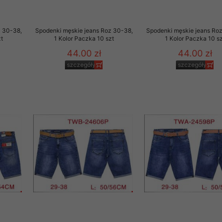
to zgodę. Dotyczy to w
anego przez nas linka
z 30-38,
Spodenki męskie jeans Roz 30-38,
Spodenki męskie jeans Ro
batach i nowościach w
t
1 Kolor Paczka 10 szt
1 Kolor Paczka 10 sz
44.00 zł
44.00 zł
w szczególności danych
szczegóły
szczegóły