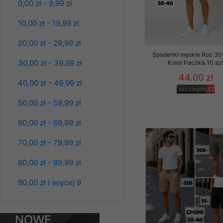
L-3XL. 1 kolor.
0,00 zł - 9,99 zł
Klientów zezwolenia 
Paczka 10 szt
ochronie danych osobo
39.00 zł
10,00 zł - 19,99 zł
serwerach zapewniają
szczegóły
pracownicy Sklepu.
20,00 zł - 29,99 zł
Spodenki męskie Roz 30
Każdy Klient, który p
30,00 zł - 39,99 zł
Kolor Paczka 10 sz
ich weryfikacji, modyfik
44.00 zł
40,00 zł - 49,99 zł
Sklep nie przekazuje,
szczegóły
chyba że dzieje się t
50,00 zł - 59,99 zł
prawa organów państwa
60,00 zł - 69,99 zł
Nasz Sklep posługuje si
przez nasz serwer i do
70,00 zł - 79,99 zł
jego indywidualnych po
opcję przyjmowania co
80,00 zł - 89,99 zł
może wpłynąć na utrud
Klienta przechowują in
90,00 zł i więcej 9
Bluzy damskie Roz
L-3XL. 1 kolor.
• sesji Użytkownik
Paczka 10 szt
39.00 zł
• ostatnio oglądany
NOWE