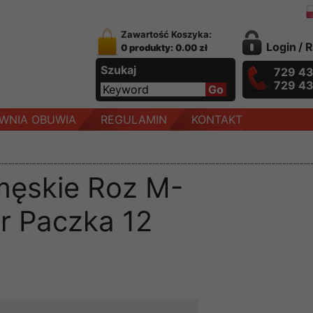
Zawartość Koszyka:
Login
/
R
0 produkty: 0.00 zł
Szukaj
729 4
729 4
WNIA OBUWIA
REGULAMIN
KONTAKT
męskie Roz M-
or Paczka 12