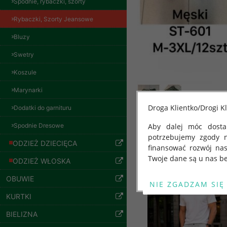
Spodnie, rybaczki, szorty
Rybaczki, Szorty Jeansowe
Bluzy
Bluzy damskie Roz
Swetry
L-3XL. 1 kolor.
Paczka 10 szt
Koszule
54.00 zł
Marynarki
szczegóły
Droga Klientko/Drogi Kl
Dodatki do garnituru
Spodnie Dresowe
Aby dalej móc dostar
potrzebujemy zgody 
Inne produkty
ODZIEŻ DZIECIĘCA
finansować rozwój na
Twoje dane są u nas be
ODZIEŻ WŁOSKA
Od 25 maja 2018 roku
OBUWIE
kwietnia 2016 r. w sp
KURTKI
swobodnego przepływu
"GDPR" lub "Ogólne R
BIELIZNA
przetwarzaniu Twoich