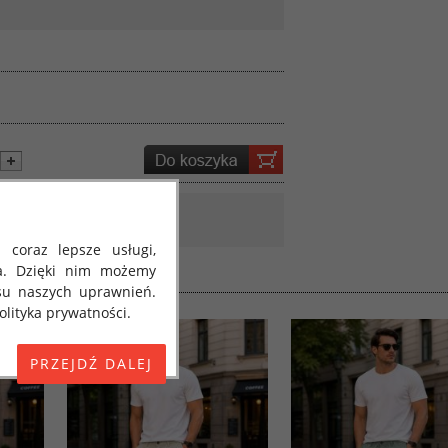
 coraz lepsze usługi,
a. Dzięki nim możemy
su naszych uprawnień.
lityka prywatności.
E) 2016/679 z dnia 27
 osobowych i w sprawie
jako "RODO", "ORODO",
my poinformować Cię o
ja 2018 roku. Poniżej