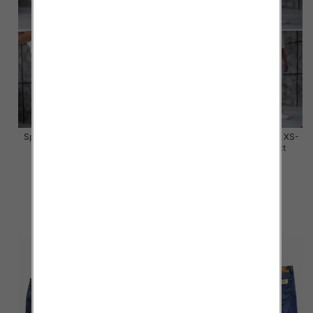
Spodenki męskie jeans Roz XS-
Spodenki męskie jeans Roz XS-
XL, 1 Kolor Paczka 10 szt
XL, 1 Kolor Paczka 10 szt
59.00 zł
59.00 zł
szczegóły
szczegóły