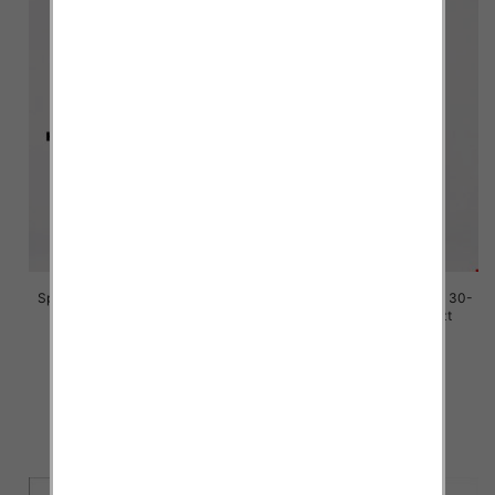
Spodenki męskie jeans Roz 30-
Spodenki męskie jeans Roz 30-
42, 1 Kolor Paczka 10 szt
42, 1 Kolor Paczka 10 szt
44.00 zł
44.00 zł
szczegóły
szczegóły