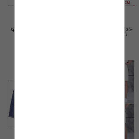
Spodenki męskie jeans Roz 30-
Spodenki męskie jeans Roz 30-
42, 1 Kolor Paczka 10 szt
42, 1 Kolor Paczka 10 szt
44.00 zł
44.00 zł
szczegóły
szczegóły