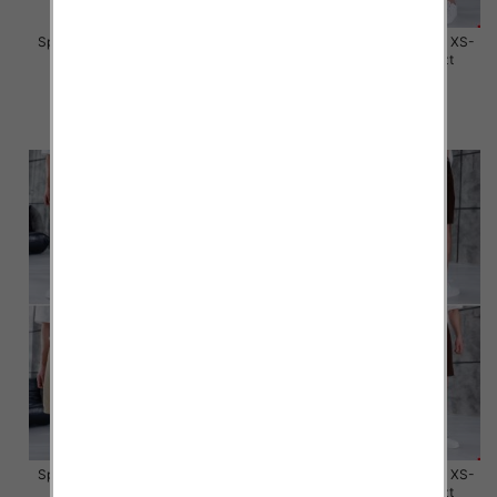
Spodenki męskie jeans Roz 30-
Spodenki męskie jeans Roz XS-
42, 1 Kolor Paczka 10 szt
XL, 1 Kolor Paczka 10 szt
44.00 zł
59.00 zł
szczegóły
szczegóły
Spodenki męskie jeans Roz XS-
Spodenki męskie jeans Roz XS-
XL, 1 Kolor Paczka 10 szt
XL, 1 Kolor Paczka 10 szt