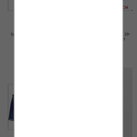
Spodenki męskie jeans Roz 29-
Spodenki męskie jeans Roz 29-
38, 1 Kolor Paczka 10 szt
38, 1 Kolor Paczka 10 szt
44.00 zł
44.00 zł
szczegóły
szczegóły