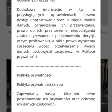
dokonanego wcześniej.
Dodatkowe informacje, w tym o
przysługujących uprawnieniach (prawo
dostępu, sprostowania oraz usunięcia Twoich
danych, ograniczenia ich przetwarzania,
prawo do ich przenoszenia, niepodlegania
Spodenki męskie Roz 30-40, 1
Spodenki męskie Roz 30-40, 1
zautomatyzowanemu podejmowaniu decyzji,
Kolor Paczka 10 szt
Kolor Paczka 10 szt
w tym profilowaniu, a także prawo wyrażenia
44.00 zł
44.00 zł
sprzeciwu wobec przetwarzania Twoich
szczegóły
szczegóły
danych osobowych) znajdziesz w Polityce
prywatności.
---------------------------------------------------
Polityka prywatności
Polityka prywatności sklepu
Zapewniamy naszym Klientom pełne
poszanowanie ich prywatności oraz ochronę
ich danych osobowych.