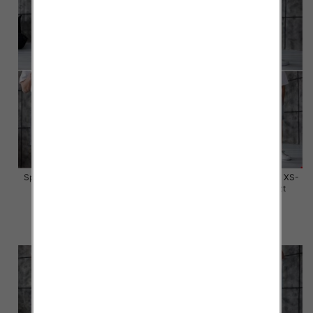
Spodenki męskie jeans Roz XS-
Spodenki męskie jeans Roz XS-
XL, 1 Kolor Paczka 10 szt
XL, 1 Kolor Paczka 10 szt
59.00 zł
59.00 zł
szczegóły
szczegóły