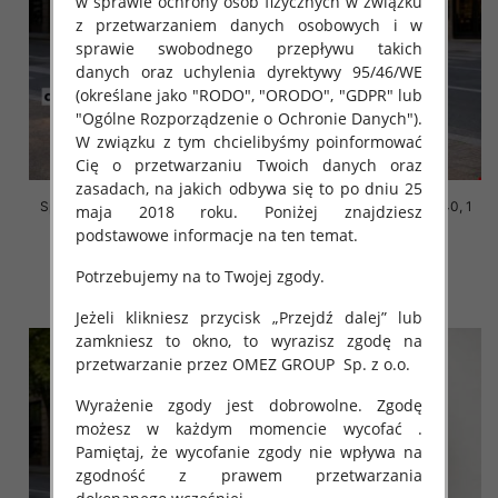
w sprawie ochrony osób fizycznych w związku
z przetwarzaniem danych osobowych i w
sprawie swobodnego przepływu takich
danych oraz uchylenia dyrektywy 95/46/WE
(określane jako "RODO", "ORODO", "GDPR" lub
"Ogólne Rozporządzenie o Ochronie Danych").
W związku z tym chcielibyśmy poinformować
Cię o przetwarzaniu Twoich danych oraz
zasadach, na jakich odbywa się to po dniu 25
Spodenki męskie Roz 30-40, 1
Spodenki męskie Roz 30-40, 1
maja 2018 roku. Poniżej znajdziesz
Kolor Paczka 10 szt
Kolor Paczka 10 szt
podstawowe informacje na ten temat.
44.00 zł
44.00 zł
Potrzebujemy na to Twojej zgody.
szczegóły
szczegóły
Jeżeli klikniesz przycisk „Przejdź dalej” lub
zamkniesz to okno, to wyrazisz zgodę na
przetwarzanie przez OMEZ GROUP
Sp. z o.o.
Wyrażenie zgody jest dobrowolne. Zgodę
możesz w każdym momencie wycofać .
Pamiętaj, że wycofanie zgody nie wpływa na
zgodność z prawem przetwarzania