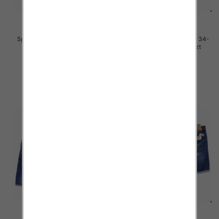
Spodenki męskie jeans Roz 31-
Spodenki męskie jeans Roz 34-
38, 1 Kolor .Paczka 10 szt
38, 1 Kolor .Paczka 10 szt
49.00 zł
48.00 zł
szczegóły
szczegóły