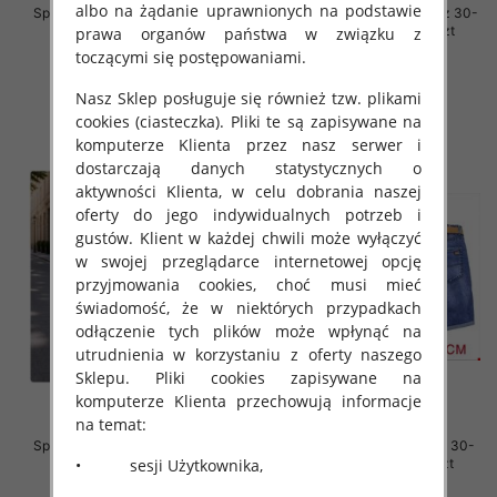
albo na żądanie uprawnionych na podstawie
Spodenki męskie jeansy Roz 30-
Spodenki męskie jeansy Roz 30-
40, 1 Kolor Paczka 10 szt
40, 1 Kolor Paczka 10 szt
prawa organów państwa w związku z
toczącymi się postępowaniami.
44.00 zł
44.00 zł
szczegóły
szczegóły
Nasz Sklep posługuje się również tzw. plikami
cookies (ciasteczka). Pliki te są zapisywane na
komputerze Klienta przez nasz serwer i
dostarczają danych statystycznych o
aktywności Klienta, w celu dobrania naszej
oferty do jego indywidualnych potrzeb i
gustów. Klient w każdej chwili może wyłączyć
w swojej przeglądarce internetowej opcję
przyjmowania cookies, choć musi mieć
świadomość, że w niektórych przypadkach
odłączenie tych plików może wpłynąć na
utrudnienia w korzystaniu z oferty naszego
Sklepu. Pliki cookies zapisywane na
komputerze Klienta przechowują informacje
na temat:
Spodenki męskie jeansy Roz 30-
Spodenki męskie jeans Roz 30-
• sesji Użytkownika,
40, 1 Kolor Paczka 10 szt
38, 1 Kolor Paczka 10 szt
44.00 zł
44.00 zł