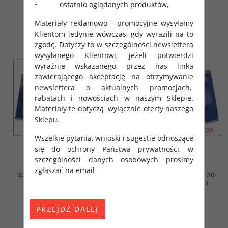
• ostatnio oglądanych produktów,
szczegóły
szczegóły
Materiały reklamowo - promocyjne wysyłamy
Klientom jedynie wówczas, gdy wyrazili na to
zgodę. Dotyczy to w szczególności newslettera
wysyłanego Klientowi, jeżeli potwierdzi
wyraźnie wskazanego przez nas linka
zawierającego akceptację na otrzymywanie
newslettera o aktualnych promocjach,
rabatach i nowościach w naszym Sklepie.
Materiały te dotyczą wyłącznie oferty naszego
Sklepu.
Wszelkie pytania, wnioski i sugestie odnoszące
się do ochrony Państwa prywatności, w
szczególności danych osobowych prosimy
zgłaszać na email
Spodenki męskie jeans Roz 30-
Spodenki męskie jeans Roz 30-
38, 1 Kolor Paczka 10 szt
38, 1 Kolor Paczka 10 szt
44.00 zł
44.00 zł
szczegóły
szczegóły