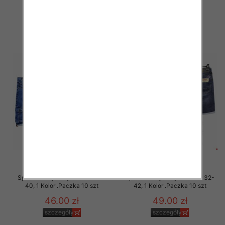
48.00 zł
46.00 zł
szczegóły
szczegóły
Spodenki męskie jeans Roz 31-
Spodenki męskie jeans Roz 32-
40, 1 Kolor .Paczka 10 szt
42, 1 Kolor .Paczka 10 szt
46.00 zł
49.00 zł
szczegóły
szczegóły