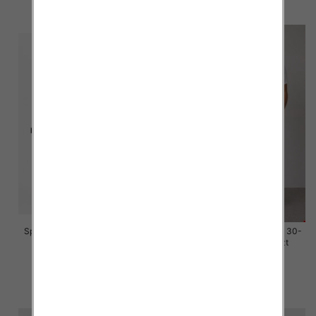
szczegóły
szczegóły
Spodenki męskie jeans Roz 30-
Spodenki męskie jeans Roz 30-
42, 1 Kolor Paczka 10 szt
42, 1 Kolor Paczka 10 szt
44.00 zł
44.00 zł
szczegóły
szczegóły