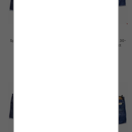
Spodenki męskie jeans Roz 40-
Spodenki męskie jeans Roz 30-
48, 1 Kolor .Paczka 10 szt
38, 1 Kolor .Paczka 10 szt
54.00 zł
48.00 zł
szczegóły
szczegóły