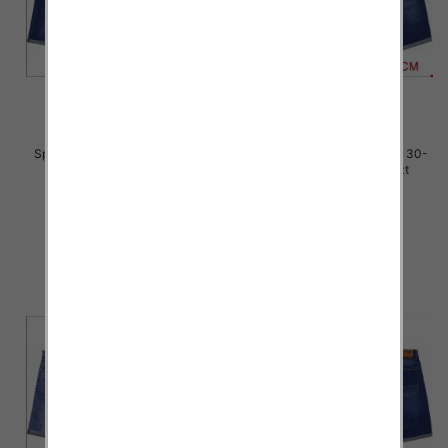
Spodenki męskie jeans Roz 30-
Spodenki męskie jeans Roz 30-
42, 1 Kolor Paczka 10 szt
42, 1 Kolor Paczka 10 szt
44.00 zł
44.00 zł
szczegóły
szczegóły