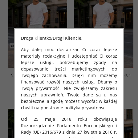
Droga Klientko/Drogi Kliencie,
Aby dalej móc dostarczać Ci coraz lepsze
materiały redakcyjne i udostępniać Ci coraz
lepsze usługi, potrzebujemy zgody na
dopasowanie treści marketingowych do
Twojego zachowania. Dzięki nim możemy
Spodenki męskie Roz 30-40, 1
Spodenki męskie Roz 30-40, 1
Kolor Paczka 10 szt
Kolor Paczka 10 szt
finansować rozwój naszych usług. Dbamy o
Twoją prywatność. Nie zwiększamy zakresu
44.00 zł
44.00 zł
naszych uprawnień. Twoje dane są u nas
szczegóły
szczegóły
bezpieczne, a zgodę możesz wycofać w każdej
chwili na podstronie polityka prywatności.
Od 25 maja 2018 roku obowiązuje
Rozporządzenie Parlamentu Europejskiego i
Rady (UE) 2016/679 z dnia 27 kwietnia 2016 r.