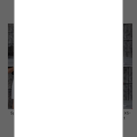
59.00 zł
59.00 zł
szczegóły
szczegóły
Spodenki męskie jeans Roz XS-
Spodenki męskie jeans Roz XS-
XL, 1 Kolor Paczka 10 szt
XL, 1 Kolor Paczka 10 szt
59.00 zł
59.00 zł
szczegóły
szczegóły