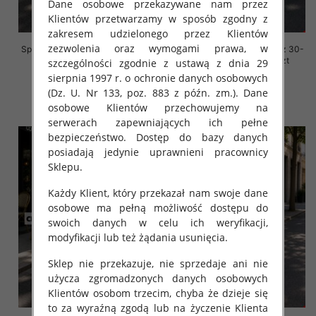
Dane osobowe przekazywane nam przez
Klientów przetwarzamy w sposób zgodny z
zakresem udzielonego przez Klientów
zezwolenia oraz wymogami prawa, w
Spodenki męskie jeansy Roz 30-
Spodenki męskie jeansy Roz 30-
40, 1 Kolor Paczka 10 szt
40, 1 Kolor Paczka 10 szt
szczególności zgodnie z ustawą z dnia 29
sierpnia 1997 r. o ochronie danych osobowych
44.00 zł
44.00 zł
(Dz. U. Nr 133, poz. 883 z późn. zm.). Dane
szczegóły
szczegóły
osobowe Klientów przechowujemy na
serwerach zapewniających ich pełne
bezpieczeństwo. Dostęp do bazy danych
posiadają jedynie uprawnieni pracownicy
Sklepu.
Każdy Klient, który przekazał nam swoje dane
osobowe ma pełną możliwość dostępu do
swoich danych w celu ich weryfikacji,
modyfikacji lub też żądania usunięcia.
Sklep nie przekazuje, nie sprzedaje ani nie
użycza zgromadzonych danych osobowych
Klientów osobom trzecim, chyba że dzieje się
to za wyraźną zgodą lub na życzenie Klienta