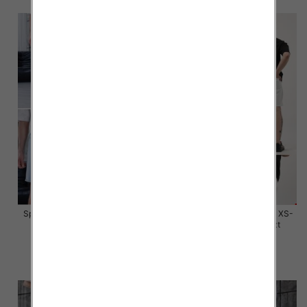
Spodenki męskie jeans Roz XS-
Spodenki męskie jeans Roz XS-
XL, 1 Kolor Paczka 10 szt
XL, 1 Kolor Paczka 10 szt
59.00 zł
59.00 zł
szczegóły
szczegóły