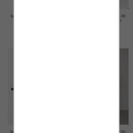
Spodenki męskie jeans Roz 29-
Spodenki męskie jeans Roz 28-
38, 1 Kolor Paczka 10 szt
38, 1 Kolor Paczka 10 szt
44.00 zł
44.00 zł
szczegóły
szczegóły
Spodenki męskie jeans Roz 30-
Spodenki męskie jeans Roz 30-