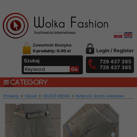
Zawartość Koszyka:
Login
/
Register
0 produkty: 0.00 zł
Szukaj
729 437 385
729 437 385
CATEGORY
>
>
>
Produkty
Odzież
ODZIEŻ MĘSKA
Rybaczki, Szorty Jeansowe