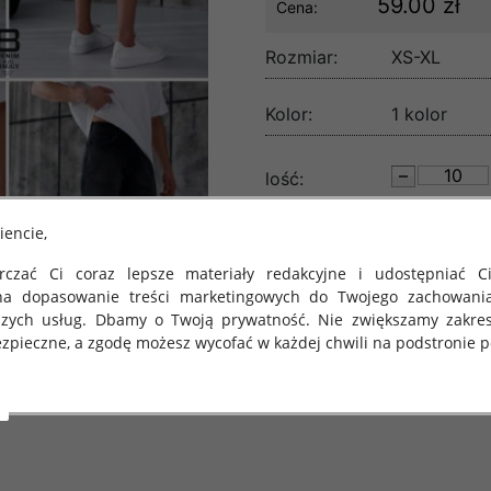
59.00 zł
Cena:
Rozmiar:
XS-XL
Kolor:
1 kolor
lość:
iencie,
czać Ci coraz lepsze materiały redakcyjne i udostępniać Ci
na dopasowanie treści marketingowych do Twojego zachowani
szych usług. Dbamy o Twoją prywatność. Nie zwiększamy zakre
zpieczne, a zgodę możesz wycofać w każdej chwili na podstronie po
 obowiązuje Rozporządzenie Parlamentu Europejskiego i Rady (U
rawie ochrony osób fizycznych w związku z przetwarzaniem danych
 takich danych oraz uchylenia dyrektywy 95/46/WE (określane 
ozporządzenie o Ochronie Danych"). W związku z tym chcielibyś
 danych oraz zasadach, na jakich odbywa się to po dniu 25 ma