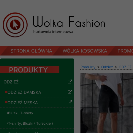
STRONA GŁÓWNA
WÓLKA KOSOWSKA
PROM
>
>
Produkty
Odzież
ODZIEŻ
PRODUKTY
ODZIEŻ
ODZIEŻ DAMSKA
ODZIEŻ MĘSKA
Bluzki, T-shirty
T-shirty, Bluzki ( Tureckie )