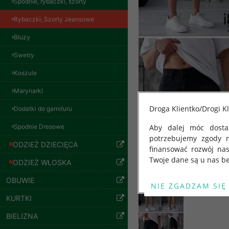
Spodnie, rybaczki, szorty
Rybaczki, Szorty Jeansowe
Spodnie damskie
Bluzy
jeansy Roz 29-36, 1
Kolor Paczka 10 szt
Swetry
57.00 zł
Koszule
szczegóły
Marynarki
Droga Klientko/Drogi Kl
Dodatki do garnituru
Spodnie Dresowe
Aby dalej móc dostar
potrzebujemy zgody 
ODZIEŻ DZIECIĘCA
finansować rozwój na
Twoje dane są u nas be
ODZIEŻ WŁOSKA
Od 25 maja 2018 roku
OBUWIE
kwietnia 2016 r. w sp
KURTKI
swobodnego przepływu
"GDPR" lub "Ogólne R
BIELIZNA
przetwarzaniu Twoich