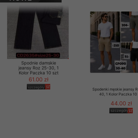
PRODUKTY
Materiały reklamowo -
szczególności newsle
zawierającego akcept
naszym Sklepie. Materi
Wszelkie pytania, wni
osobowych prosimy zgł
Spodnie damskie
Spodenki męskie jeansy 
jeansy Roz 25-30, 1
40, 1 Kolor Paczka 10 
Kolor Paczka 10 szt
61.00 zł
44.00 zł
szczegóły
szczegóły