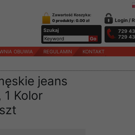
Zawartość Koszyka:
Login
/
R
0 produkty: 0.00 zł
Szukaj
729 4
729 4
WNIA OBUWIA
REGULAMIN
KONTAKT
ęskie jeans
 1 Kolor
szt