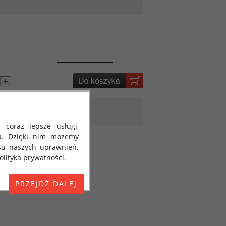
 coraz lepsze usługi,
a. Dzięki nim możemy
su naszych uprawnień.
lityka prywatności.
E) 2016/679 z dnia 27
 osobowych i w sprawie
jako "RODO", "ORODO",
my poinformować Cię o
ja 2018 roku. Poniżej