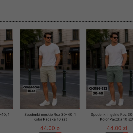
rzetwarzanie przez OMEZ
że wycofanie zgody nie
towania oraz usunięcia
ania zautomatyzowanemu
 przetwarzania Twoich
-40, 1
Spodenki męskie Roz 30-40, 1
Spodenki męskie Roz 30
t
Kolor Paczka 10 szt
Kolor Paczka 10 sz
ych osobowych.
44.00 zł
44.00 zł
sem udzielonego przez