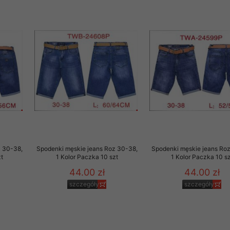
to zgodę. Dotyczy to w
anego przez nas linka
batach i nowościach w
w szczególności danych
z 30-38,
Spodenki męskie jeans Roz 30-38,
Spodenki męskie jeans Ro
t
1 Kolor Paczka 10 szt
1 Kolor Paczka 10 sz
44.00 zł
44.00 zł
szczegóły
szczegóły