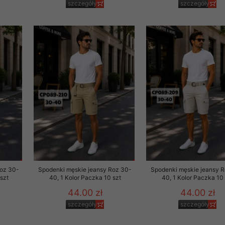
szczegóły
szczegóły
29 sierpnia 1997 r. o
entów przechowujemy na
ją jedynie uprawnieni
o swoich danych w celu
ientów osobom trzecim,
awnionych na podstawie
ne na komputerze Klienta
brania naszej oferty do
zeglądarce internetowej
odłączenie tych plików
pisywane na komputerze
Roz 30-
Spodenki męskie jeansy Roz 30-
Spodenki męskie jeansy 
szt
40, 1 Kolor Paczka 10 szt
40, 1 Kolor Paczka 10 
44.00 zł
44.00 zł
szczegóły
szczegóły