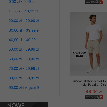
0,00 zł - 9,99 zł
szczegóły
Klientów zezwolenia 
szczegóły
ochronie danych osobo
10,00 zł - 19,99 zł
serwerach zapewniają
pracownicy Sklepu.
20,00 zł - 29,99 zł
Każdy Klient, który p
30,00 zł - 39,99 zł
ich weryfikacji, modyfik
40,00 zł - 49,99 zł
Sklep nie przekazuje,
chyba że dzieje się t
50,00 zł - 59,99 zł
prawa organów państwa
60,00 zł - 69,99 zł
Nasz Sklep posługuje si
przez nasz serwer i do
70,00 zł - 79,99 zł
jego indywidualnych po
opcję przyjmowania co
80,00 zł - 89,99 zł
Spodnie damskie
może wpłynąć na utrud
Spodenki męskie Roz 30
jeansy Roz 25-30, 1
Kolor Paczka 10 sz
Klienta przechowują in
90,00 zł i więcej 9
Kolor Paczka 10 szt
44.00 zł
61.00 zł
• sesji Użytkownik
szczegóły
szczegóły
• ostatnio oglądany
NOWE