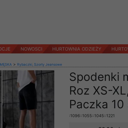
OCJE
NOWOSCI
HURTOWNIA ODZIEŻY
HURTO
>
 MĘSKA
Rybaczki, Szorty Jeansowe
Spodenki m
Roz XS-XL,
Paczka 10 
:1096::1055::1045::1221