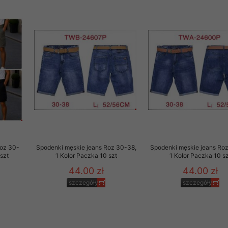
 promocyjne wysyłamy Klientom jedynie wówczas, gdy wyrazili na 
ttera wysyłanego Klientowi, jeżeli potwierdzi wyraźnie wskaz
ację na otrzymywanie newslettera o aktualnych promocjach, ra
ały te dotyczą wyłącznie oferty naszego Sklepu.
oski i sugestie odnoszące się do ochrony Państwa prywatności, 
aszać na email
Roz 30-
Spodenki męskie jeans Roz 30-38,
Spodenki męskie jeans Ro
szt
1 Kolor Paczka 10 szt
1 Kolor Paczka 10 sz
44.00 zł
44.00 zł
szczegóły
szczegóły