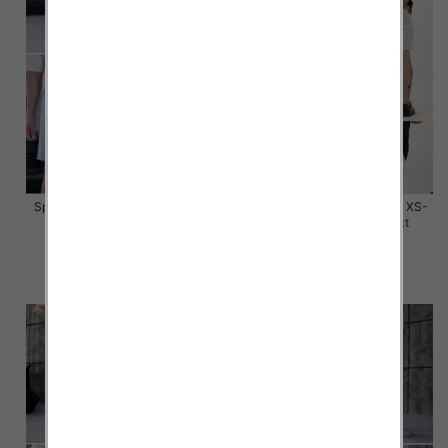
Spodenki męskie jeans Roz XS-
Spodenki męskie jeans Roz XS-
XL, 1 Kolor Paczka 10 szt
XL, 1 Kolor Paczka 10 szt
59.00 zł
59.00 zł
szczegóły
szczegóły