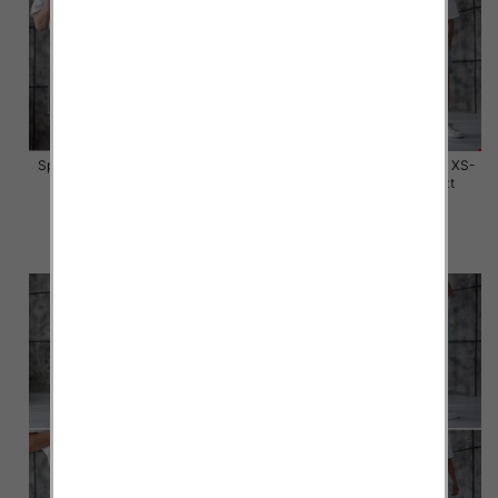
Spodenki męskie jeans Roz XS-
Spodenki męskie jeans Roz XS-
XL, 1 Kolor Paczka 10 szt
XL, 1 Kolor Paczka 10 szt
59.00 zł
59.00 zł
szczegóły
szczegóły