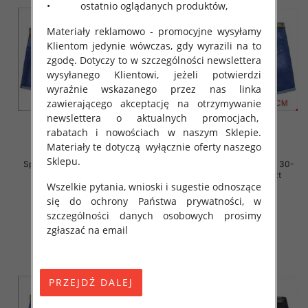
• ostatnio oglądanych produktów,
Materiały reklamowo - promocyjne wysyłamy
Klientom jedynie wówczas, gdy wyrazili na to
zgodę. Dotyczy to w szczególności newslettera
wysyłanego Klientowi, jeżeli potwierdzi
wyraźnie wskazanego przez nas linka
zawierającego akceptację na otrzymywanie
newslettera o aktualnych promocjach,
rabatach i nowościach w naszym Sklepie.
Materiały te dotyczą wyłącznie oferty naszego
Sklepu.
Spodenki męskie jeans Roz 30-
Spodenki męskie jeans Roz 30-
38, 1 Kolor Paczka 10 szt
38, 1 Kolor Paczka 10 szt
Wszelkie pytania, wnioski i sugestie odnoszące
44.00 zł
44.00 zł
się do ochrony Państwa prywatności, w
szczegóły
szczegóły
szczególności danych osobowych prosimy
zgłaszać na email