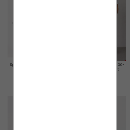
Spodenki męskie jeans Roz 30-
Spodenki męskie jeans Roz 30-
42, 1 Kolor Paczka 10 szt
42, 1 Kolor Paczka 10 szt
44.00 zł
44.00 zł
szczegóły
szczegóły