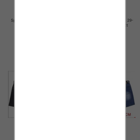
Spodenki męskie jeans Roz 29-
Spodenki męskie jeans Roz 29-
38, 1 Kolor Paczka 10 szt
38, 1 Kolor Paczka 10 szt
44.00 zł
44.00 zł
szczegóły
szczegóły