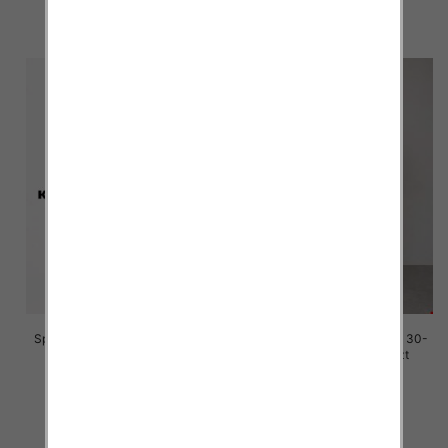
szczegóły
szczegóły
Spodenki męskie jeans Roz 30-
Spodenki męskie jeans Roz 30-
38, 1 Kolor Paczka 10 szt
38, 1 Kolor Paczka 10 szt
44.00 zł
44.00 zł
szczegóły
szczegóły