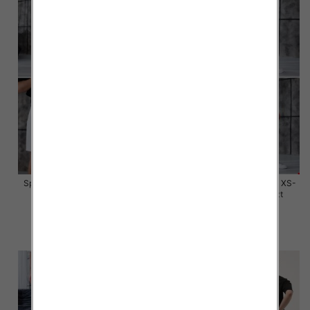
Spodenki męskie jeans Roz XS-
Spodenki męskie jeans Roz XS-
XL, 1 Kolor Paczka 10 szt
XL, 1 Kolor Paczka 10 szt
59.00 zł
59.00 zł
szczegóły
szczegóły