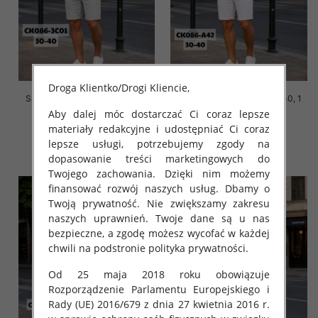
Droga Klientko/Drogi Kliencie,
Spodenki męskie Roz 30-40, 1
Spodenki męskie Roz 30-40, 1
Kolor Paczka 10 szt
Kolor Paczka 10 szt
Aby dalej móc dostarczać Ci coraz lepsze
materiały redakcyjne i udostępniać Ci coraz
44.00 zł
44.00 zł
lepsze usługi, potrzebujemy zgody na
szczegóły
szczegóły
dopasowanie treści marketingowych do
Twojego zachowania. Dzięki nim możemy
finansować rozwój naszych usług. Dbamy o
Twoją prywatność. Nie zwiększamy zakresu
naszych uprawnień. Twoje dane są u nas
bezpieczne, a zgodę możesz wycofać w każdej
chwili na podstronie polityka prywatności.
Od 25 maja 2018 roku obowiązuje
Rozporządzenie Parlamentu Europejskiego i
Rady (UE) 2016/679 z dnia 27 kwietnia 2016 r.