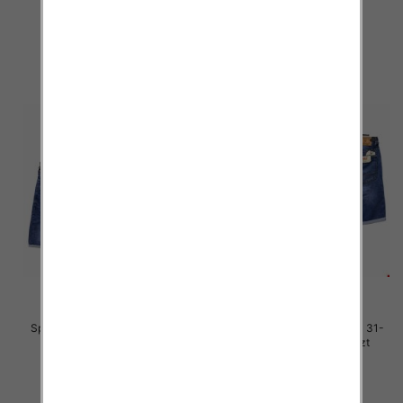
49.00 zł
48.00 zł
szczegóły
szczegóły
Spodenki męskie jeans Roz 30-
Spodenki męskie jeans Roz 31-
40, 1 Kolor .Paczka 10 szt
40, 1 Kolor .Paczka 10 szt
48.00 zł
48.00 zł
szczegóły
szczegóły