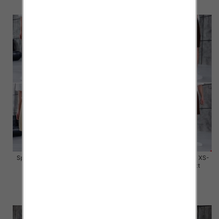
szczegóły
szczegóły
Spodenki męskie jeans Roz XS-
Spodenki męskie jeans Roz XS-
XL, 1 Kolor Paczka 10 szt
XL, 1 Kolor Paczka 10 szt
59.00 zł
59.00 zł
szczegóły
szczegóły