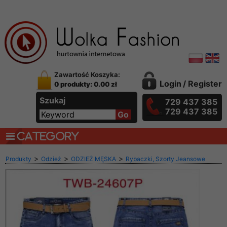
Zawartość Koszyka:
Login
/
Register
0 produkty: 0.00 zł
Szukaj
729 437 385
729 437 385
CATEGORY
>
>
>
Produkty
Odzież
ODZIEŻ MĘSKA
Rybaczki, Szorty Jeansowe