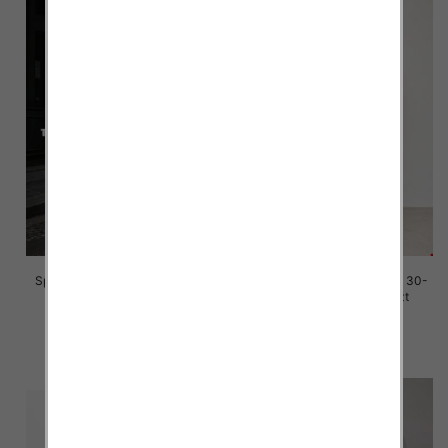
Spodenki męskie jeans Roz 29-
Spodenki męskie jeans Roz 30-
38, 1 Kolor Paczka 10 szt
42, 1 Kolor Paczka 10 szt
44.00 zł
44.00 zł
szczegóły
szczegóły