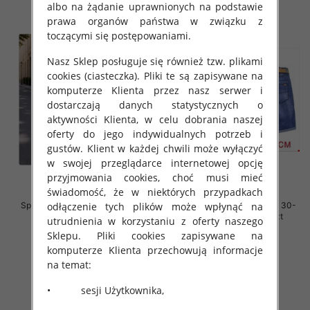
albo na żądanie uprawnionych na podstawie
prawa organów państwa w związku z
toczącymi się postępowaniami.
Nasz Sklep posługuje się również tzw. plikami
cookies (ciasteczka). Pliki te są zapisywane na
komputerze Klienta przez nasz serwer i
dostarczają danych statystycznych o
aktywności Klienta, w celu dobrania naszej
oferty do jego indywidualnych potrzeb i
gustów. Klient w każdej chwili może wyłączyć
w swojej przeglądarce internetowej opcję
przyjmowania cookies, choć musi mieć
świadomość, że w niektórych przypadkach
odłączenie tych plików może wpłynąć na
Spodenki męskie jeansy Roz 30-
Spodenki męskie jeans Roz 30-
40, 1 Kolor Paczka 10 szt
38, 1 Kolor Paczka 10 szt
utrudnienia w korzystaniu z oferty naszego
Sklepu. Pliki cookies zapisywane na
44.00 zł
44.00 zł
komputerze Klienta przechowują informacje
szczegóły
szczegóły
na temat:
• sesji Użytkownika,