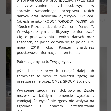
w sprawie ochrony osób fizycznych w związku
z przetwarzaniem danych osobowych i w
sprawie swobodnego przepływu takich
danych oraz uchylenia dyrektywy 95/46/WE
Spodenki męskie Roz 30-40, 1
Spodenki męskie Roz 30-40, 1
(określane jako "RODO", "ORODO", "GDPR" lub
Kolor Paczka 10 szt
Kolor Paczka 10 szt
"Ogólne Rozporządzenie o Ochronie Danych").
44.00 zł
44.00 zł
W związku z tym chcielibyśmy poinformować
Cię o przetwarzaniu Twoich danych oraz
szczegóły
szczegóły
zasadach, na jakich odbywa się to po dniu 25
maja 2018 roku. Poniżej znajdziesz
podstawowe informacje na ten temat.
Potrzebujemy na to Twojej zgody.
Jeżeli klikniesz przycisk „Przejdź dalej” lub
zamkniesz to okno, to wyrazisz zgodę na
przetwarzanie przez OMEZ GROUP
Sp. z o.o.
Wyrażenie zgody jest dobrowolne. Zgodę
możesz w każdym momencie wycofać .
Pamiętaj, że wycofanie zgody nie wpływa na
zgodność z prawem przetwarzania