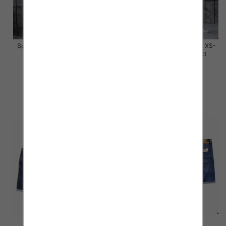
Spodenki męskie jeans Roz XS-
Spodenki męskie jeans Roz XS-
XL, 1 Kolor Paczka 10 szt
XL, 1 Kolor Paczka 10 szt
59.00 zł
59.00 zł
szczegóły
szczegóły