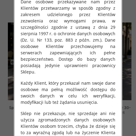
Dane osobowe przekazywane nam przez
44.00 zł
44.00 zł
Klientów przetwarzamy w sposób zgodny z
szczegóły
szczegóły
zakresem udzielonego przez Klientów
zezwolenia oraz wymogami prawa, w
szczególności zgodnie z ustawą z dnia 29
sierpnia 1997 r. o ochronie danych osobowych
(Dz. U. Nr 133, poz. 883 z późn. zm.). Dane
osobowe Klientów przechowujemy na
serwerach zapewniających ich pełne
bezpieczeństwo. Dostęp do bazy danych
posiadają jedynie uprawnieni pracownicy
Sklepu.
Każdy Klient, który przekazał nam swoje dane
osobowe ma pełną możliwość dostępu do
swoich danych w celu ich weryfikacji,
modyfikacji lub też żądania usunięcia.
Spodenki męskie jeansy Roz 30-
Spodenki męskie jeansy Roz 30-
40, 1 Kolor Paczka 10 szt
40, 1 Kolor Paczka 10 szt
Sklep nie przekazuje, nie sprzedaje ani nie
użycza zgromadzonych danych osobowych
44.00 zł
44.00 zł
Klientów osobom trzecim, chyba że dzieje się
szczegóły
szczegóły
to za wyraźną zgodą lub na życzenie Klienta