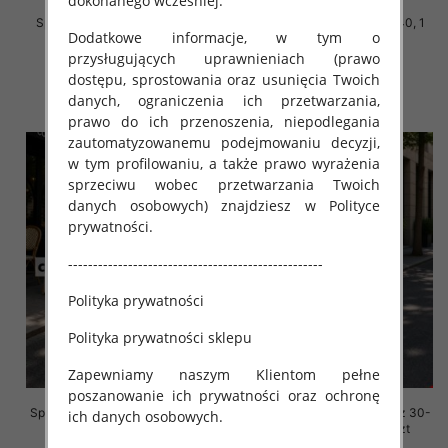
dokonanego wcześniej.
Spodenki męskie Roz 30-40, 1
Spodenki męskie Roz 30-40, 1
Dodatkowe informacje, w tym o
Kolor Paczka 10 szt
Kolor Paczka 10 szt
przysługujących uprawnieniach (prawo
44.00 zł
44.00 zł
dostępu, sprostowania oraz usunięcia Twoich
szczegóły
szczegóły
danych, ograniczenia ich przetwarzania,
prawo do ich przenoszenia, niepodlegania
zautomatyzowanemu podejmowaniu decyzji,
w tym profilowaniu, a także prawo wyrażenia
sprzeciwu wobec przetwarzania Twoich
danych osobowych) znajdziesz w Polityce
prywatności.
---------------------------------------------------
Polityka prywatności
Polityka prywatności sklepu
Zapewniamy naszym Klientom pełne
poszanowanie ich prywatności oraz ochronę
Spodenki męskie jeansy Roz 30-
Spodenki męskie jeansy Roz 30-
ich danych osobowych.
40, 1 Kolor Paczka 10 szt
40, 1 Kolor Paczka 10 szt