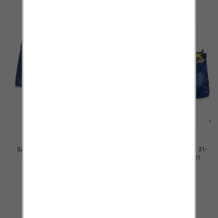
Spodenki męskie jeans Roz 31-
Spodenki męskie jeans Roz 31-
40, 1 Kolor .Paczka 10 szt
40, 1 Kolor .Paczka 10 szt
48.00 zł
46.00 zł
szczegóły
szczegóły