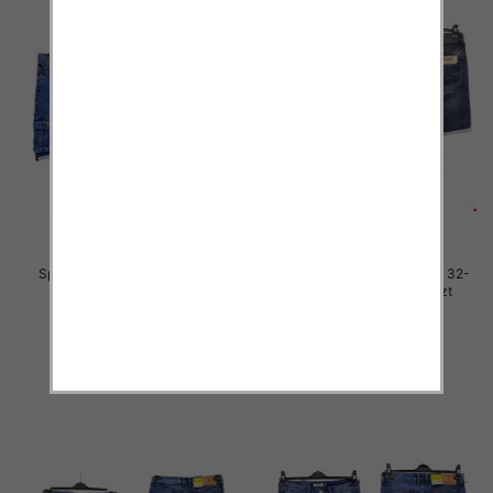
Spodenki męskie jeans Roz 31-
Spodenki męskie jeans Roz 32-
40, 1 Kolor .Paczka 10 szt
42, 1 Kolor .Paczka 10 szt
46.00 zł
49.00 zł
szczegóły
szczegóły