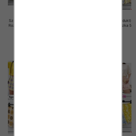
Szorty damskie (Włoskie produkt)
Szorty damskie (Włoskie produkt)
Roz Standard, Mix Kolor Paczka 5
Roz Standard, Mix Kolor Paczka 5
szt
szt
36.00 zł
42.00 zł
szczegóły
szczegóły