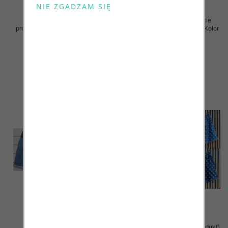
Spodenki damskie (Włoskie
Spodenki damskie (Włoskie
produkt) Roz Standard, Mix Kolor
produkt) Roz Standard, Mix Kolor
Paczka 5 szt
Paczka 5 szt
42.00 zł
44.00 zł
szczegóły
szczegóły
Spodenki damskie (Włoskie
Szorty damskie (Włoskie produkt)