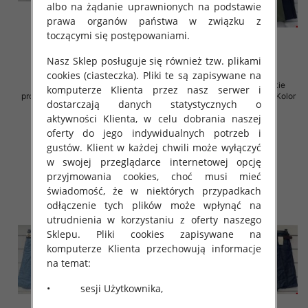
albo na żądanie uprawnionych na podstawie
prawa organów państwa w związku z
toczącymi się postępowaniami.
Nasz Sklep posługuje się również tzw. plikami
cookies (ciasteczka). Pliki te są zapisywane na
Spodenki damskie (Włoskie
Spodenki damskie (Włoskie
komputerze Klienta przez nasz serwer i
produkt) Roz Standard, Mix Kolor
produkt) Roz Standard, Mix Kolor
dostarczają danych statystycznych o
Paczka 5 szt
Paczka 5 szt
aktywności Klienta, w celu dobrania naszej
40.00 zł
40.00 zł
oferty do jego indywidualnych potrzeb i
szczegóły
szczegóły
gustów. Klient w każdej chwili może wyłączyć
w swojej przeglądarce internetowej opcję
przyjmowania cookies, choć musi mieć
świadomość, że w niektórych przypadkach
odłączenie tych plików może wpłynąć na
utrudnienia w korzystaniu z oferty naszego
Sklepu. Pliki cookies zapisywane na
komputerze Klienta przechowują informacje
na temat:
• sesji Użytkownika,