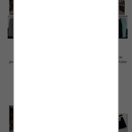
Rybaczki damskie (Włoskie
Rybaczki damskie (Włoskie
produkt) Roz Standard, Mix Kolor
produkt) Roz Standard, Mix Kolor
Paczka 5 szt
Paczka 5 szt
39.00 zł
35.00 zł
szczegóły
szczegóły