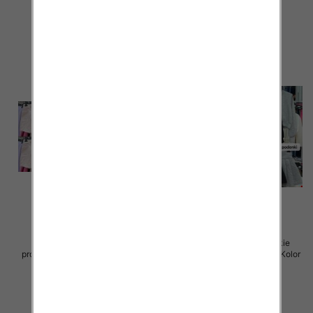
42.00 zł
42.00 zł
szczegóły
szczegóły
Spodenki damskie (Włoskie
Spodenki damskie (Włoskie
produkt) Roz Standard, Mix Kolor
produkt) Roz Standard, Mix Kolor
Paczka 5 szt
Paczka 5 szt
47.00 zł
79.00 zł
szczegóły
szczegóły