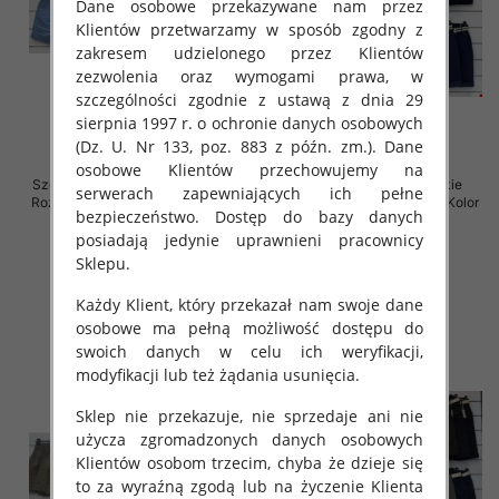
Dane osobowe przekazywane nam przez
Klientów przetwarzamy w sposób zgodny z
zakresem udzielonego przez Klientów
zezwolenia oraz wymogami prawa, w
szczególności zgodnie z ustawą z dnia 29
sierpnia 1997 r. o ochronie danych osobowych
(Dz. U. Nr 133, poz. 883 z późn. zm.). Dane
osobowe Klientów przechowujemy na
Szorty damskie (Włoskie produkt)
Spodenki damskie (Włoskie
serwerach zapewniających ich pełne
Roz Standard, Mix Kolor Paczka 5
produkt) Roz Standard, Mix Kolor
bezpieczeństwo. Dostęp do bazy danych
szt
Paczka 5 szt
posiadają jedynie uprawnieni pracownicy
36.00 zł
38.00 zł
Sklepu.
szczegóły
szczegóły
Każdy Klient, który przekazał nam swoje dane
osobowe ma pełną możliwość dostępu do
swoich danych w celu ich weryfikacji,
modyfikacji lub też żądania usunięcia.
Sklep nie przekazuje, nie sprzedaje ani nie
użycza zgromadzonych danych osobowych
Klientów osobom trzecim, chyba że dzieje się
to za wyraźną zgodą lub na życzenie Klienta