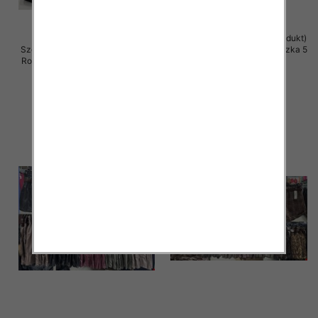
Szorty damskie (Włoskie produkt)
Szorty damskie (Włoskie produkt)
Roz Standard, Mix Kolor Paczka 5
Roz S-XL, Mix Kolor Paczka 5 szt
szt
39.00 zł
39.00 zł
szczegóły
szczegóły