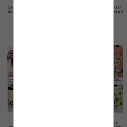
Szorty damskie (Włoskie produkt)
Szorty damskie (Włoskie produkt)
Roz Standard, Mix Kolor Paczka 5
Roz Standard, Mix Kolor Paczka 5
szt
szt
42.00 zł
42.00 zł
szczegóły
szczegóły
Spodenki damskie (Włoskie
Spodenki damskie (Włoskie
produkt) Roz Standard, Mix Kolor
produkt) Roz Standard, Mix Kolor