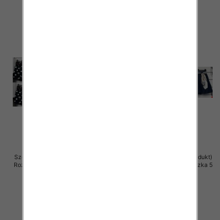
Szorty damskie (Włoskie produkt)
Szorty damskie (Włoskie produkt)
Roz Standard, Mix Kolor Paczka 5
Roz Standard, Mix Kolor Paczka 5
szt
szt
37.00 zł
39.00 zł
szczegóły
szczegóły