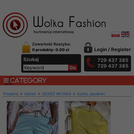
Zawartość Koszyka:
Login
/
Register
0 produkty: 0.00 zł
Szukaj
729 437 385
729 437 385
CATEGORY
>
>
>
Produkty
Odzież
ODZIEŻ WŁOSKA
Szorty, spodenki