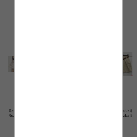
37.00 zł
38.00 zł
szczegóły
szczegóły
Szorty damskie (Włoskie produkt)
Szorty damskie (Włoskie produkt)
Roz Standard, Mix Kolor Paczka 5
Roz Standard, Mix Kolor Paczka 5
szt
szt
43.00 zł
42.00 zł
szczegóły
szczegóły