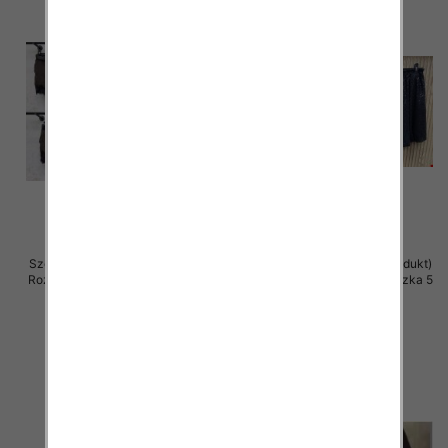
Szorty damskie (Włoskie produkt)
Szorty damskie (Włoskie produkt)
Roz Standard, Mix Kolor Paczka 5
Roz Standard, Mix Kolor Paczka 5
szt
szt
44.00 zł
37.00 zł
szczegóły
szczegóły