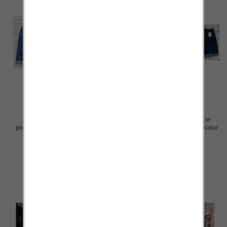
Spodenki damskie (Włoskie
Spodenki damskie (Włoskie
produkt) Roz Standard, Mix Kolor
produkt) Roz Standard, Mix Kolor
Paczka 5 szt
Paczka 5 szt
37.00 zł
39.00 zł
szczegóły
szczegóły