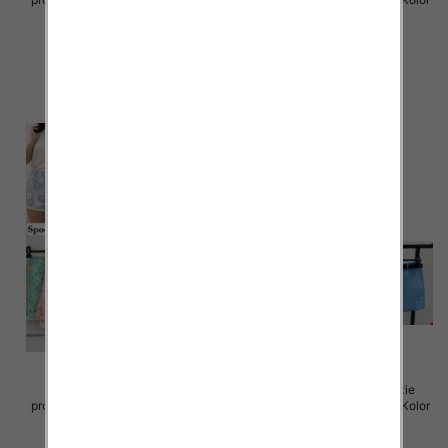
Paczka 5 szt
Paczka 5 szt
42.00 zł
42.00 zł
szczegóły
szczegóły
Spodenki damskie (Włoskie
Spodenki damskie (Włoskie
produkt) Roz Standard, Mix Kolor
produkt) Roz Standard, Mix Kolor
Paczka 5 szt
Paczka 5 szt