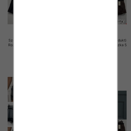
Szorty damskie (Włoskie produkt)
Szorty damskie (Włoskie produkt)
Roz Standard, Mix Kolor Paczka 5
Roz Standard, Mix Kolor Paczka 5
szt
szt
42.00 zł
39.00 zł
szczegóły
szczegóły