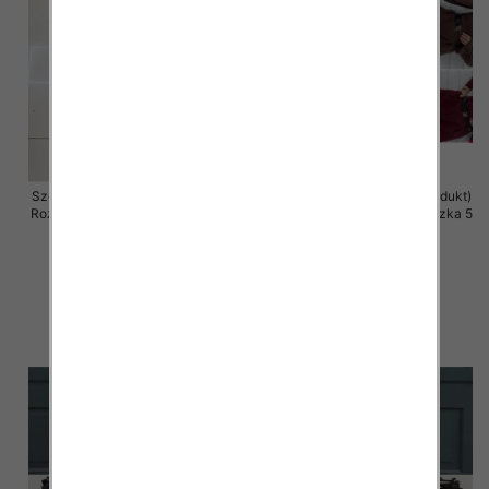
Szorty damskie (Włoskie produkt)
Szorty damskie (Włoskie produkt)
Roz Standard, Mix Kolor Paczka 5
Roz Standard, Mix Kolor Paczka 5
szt
szt
49.00 zł
42.00 zł
szczegóły
szczegóły