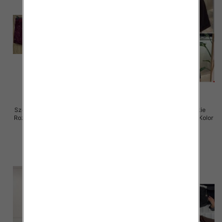
Szorty damskie (Włoskie produkt)
Spodenki damskie (Włoskie
Roz Standard, Mix Kolor Paczka 5
produkt) Roz Standard, Mix Kolor
szt
Paczka 5 szt
37.00 zł
42.00 zł
szczegóły
szczegóły