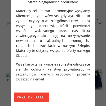
• ostatnio oglądanych produktów,
Materiały reklamowo - promocyjne wysyłamy
Klientom jedynie wówczas, gdy wyrazili na to
Spodenki damskie (Włoskie
Spodenki damskie (Włoskie
zgodę. Dotyczy to w szczególności newslettera
produkt) Roz Standard, Mix Kolor
produkt) Roz Standard, Mix Kolor
wysyłanego Klientowi, jeżeli potwierdzi
Paczka 5 szt
Paczka 5 szt
wyraźnie wskazanego przez nas linka
42.00 zł
42.00 zł
zawierającego akceptację na otrzymywanie
szczegóły
szczegóły
newslettera o aktualnych promocjach,
rabatach i nowościach w naszym Sklepie.
Materiały te dotyczą wyłącznie oferty naszego
Sklepu.
Wszelkie pytania, wnioski i sugestie odnoszące
się do ochrony Państwa prywatności, w
szczególności danych osobowych prosimy
zgłaszać na email