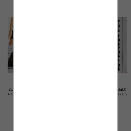
Szorty damskie (Włoskie produkt)
Szorty damskie (Włoskie produkt)
Roz Standard, Mix Kolor Paczka 5
Roz Standard, Mix Kolor Paczka 5
szt
szt
39.00 zł
37.00 zł
szczegóły
szczegóły