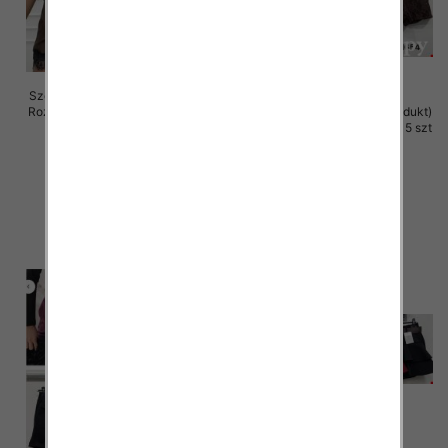
Szorty damskie (Włoskie produkt)
Roz Standard, Mix Kolor Paczka 5
Szorty damskie (Włoskie produkt)
szt
Roz S-XL, Mix Kolor Paczka 5 szt
39.00 zł
42.00 zł
szczegóły
szczegóły