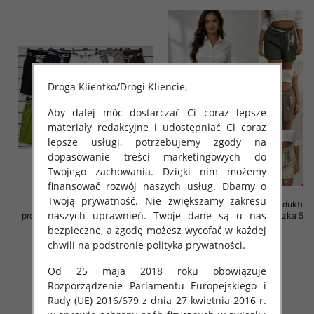
Droga Klientko/Drogi Kliencie,
Aby dalej móc dostarczać Ci coraz lepsze
materiały redakcyjne i udostępniać Ci coraz
lepsze usługi, potrzebujemy zgody na
dopasowanie treści marketingowych do
Twojego zachowania. Dzięki nim możemy
finansować rozwój naszych usług. Dbamy o
Twoją prywatność. Nie zwiększamy zakresu
Rybaczki damskie (Włoskie
Szorty damskie (Włoskie produkt)
naszych uprawnień. Twoje dane są u nas
produkt) Roz Standard, Mix Kolor
Roz Standard, Mix Kolor Paczka 5
Paczka 5 szt
szt
bezpieczne, a zgodę możesz wycofać w każdej
chwili na podstronie polityka prywatności.
42.00 zł
42.00 zł
szczegóły
szczegóły
Od 25 maja 2018 roku obowiązuje
Rozporządzenie Parlamentu Europejskiego i
Rady (UE) 2016/679 z dnia 27 kwietnia 2016 r.