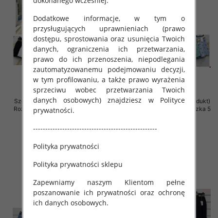
dokonanego wcześniej.
Dodatkowe informacje, w tym o
przysługujących uprawnieniach (prawo
dostępu, sprostowania oraz usunięcia Twoich
danych, ograniczenia ich przetwarzania,
prawo do ich przenoszenia, niepodlegania
zautomatyzowanemu podejmowaniu decyzji,
w tym profilowaniu, a także prawo wyrażenia
sprzeciwu wobec przetwarzania Twoich
danych osobowych) znajdziesz w Polityce
Szorty damskie (Włoskie produkt)
Szorty damskie (Włoskie produkt)
Roz Standard, Mix Kolor Paczka 5
Roz Standard, Mix Kolor Paczka 5
prywatności.
szt
szt
---------------------------------------------------
39.00 zł
39.00 zł
szczegóły
szczegóły
Polityka prywatności
Polityka prywatności sklepu
Zapewniamy naszym Klientom pełne
poszanowanie ich prywatności oraz ochronę
ich danych osobowych.