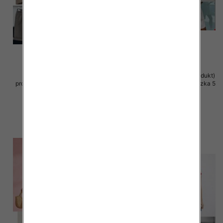
Rybaczki damskie (Włoskie
Szorty damskie (Włoskie produkt)
produkt) Roz Standard, Mix Kolor
Roz Standard, Mix Kolor Paczka 5
Paczka 5 szt
szt
35.00 zł
42.00 zł
szczegóły
szczegóły