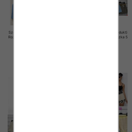
Szorty damskie (Włoskie produkt)
Szorty damskie (Włoskie produkt)
Roz Standard, Mix Kolor Paczka 5
Roz Standard, Mix Kolor Paczka 5
szt
szt
42.00 zł
39.00 zł
szczegóły
szczegóły