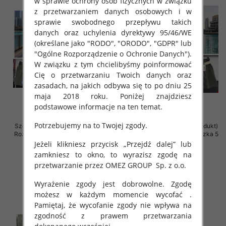
w sprawie ochrony osób fizycznych w związku
z przetwarzaniem danych osobowych i w
sprawie swobodnego przepływu takich
danych oraz uchylenia dyrektywy 95/46/WE
(określane jako "RODO", "ORODO", "GDPR" lub
"Ogólne Rozporządzenie o Ochronie Danych").
W związku z tym chcielibyśmy poinformować
Cię o przetwarzaniu Twoich danych oraz
zasadach, na jakich odbywa się to po dniu 25
maja 2018 roku. Poniżej znajdziesz
podstawowe informacje na ten temat.
Potrzebujemy na to Twojej zgody.
Szorty damskie (Włoskie produkt)
Szorty damskie (Włoskie produkt)
Roz Standard, Mix Kolor Paczka 5
Roz Standard, Mix Kolor Paczka 5
szt
szt
Jeżeli klikniesz przycisk „Przejdź dalej” lub
zamkniesz to okno, to wyrazisz zgodę na
33.00 zł
28.00 zł
przetwarzanie przez OMEZ GROUP
Sp. z o.o.
szczegóły
szczegóły
Wyrażenie zgody jest dobrowolne. Zgodę
możesz w każdym momencie wycofać .
Pamiętaj, że wycofanie zgody nie wpływa na
zgodność z prawem przetwarzania