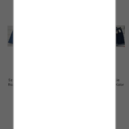
Szorty damskie (Włoskie produkt)
Spodenki damskie (Włoskie
Roz Standard, Mix Kolor Paczka 5
produkt) Roz Standard, Mix Kolor
szt
Paczka 5 szt
39.00 zł
37.00 zł
szczegóły
szczegóły