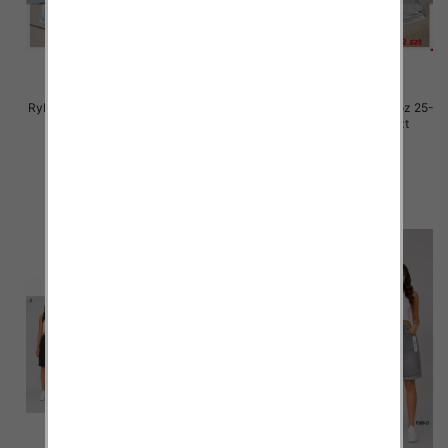
Rybaczki damskie jeansy Roz 25-
Rybaczki damskie jeansy Roz 25-
30, 1 Kolor Paczka 12 szt
30, 1 Kolor Paczka 12 szt
54.00 zł
54.00 zł
szczegóły
szczegóły