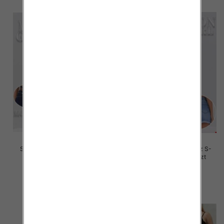
Szorty damskie jeansy Roz L-
Szorty damskie jeansy Roz S-
4XL, 1 Kolor Paczka 12 szt
2XL, 1 Kolor Paczka 12 szt
46.00 zł
46.00 zł
szczegóły
szczegóły