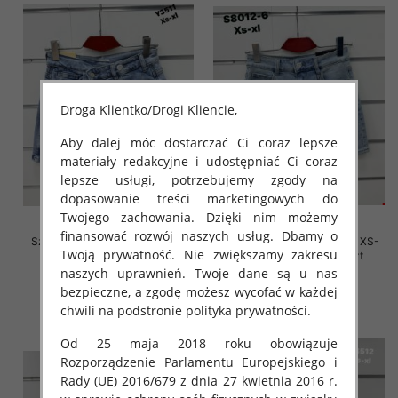
Droga Klientko/Drogi Kliencie,
Aby dalej móc dostarczać Ci coraz lepsze
materiały redakcyjne i udostępniać Ci coraz
lepsze usługi, potrzebujemy zgody na
dopasowanie treści marketingowych do
Twojego zachowania. Dzięki nim możemy
finansować rozwój naszych usług. Dbamy o
Szorty damskie jeansy Roz XS-
Szorty damskie jeansy Roz XS-
Twoją prywatność. Nie zwiększamy zakresu
XL, 1 Kolor Paczka 10 szt
XL, 1 Kolor Paczka 10 szt
naszych uprawnień. Twoje dane są u nas
46.00 zł
44.00 zł
bezpieczne, a zgodę możesz wycofać w każdej
szczegóły
szczegóły
chwili na podstronie polityka prywatności.
Od 25 maja 2018 roku obowiązuje
Rozporządzenie Parlamentu Europejskiego i
Rady (UE) 2016/679 z dnia 27 kwietnia 2016 r.