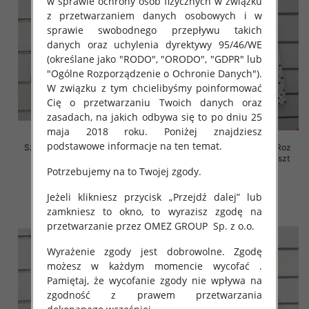
w sprawie ochrony osób fizycznych w związku
z przetwarzaniem danych osobowych i w
sprawie swobodnego przepływu takich
danych oraz uchylenia dyrektywy 95/46/WE
(określane jako "RODO", "ORODO", "GDPR" lub
"Ogólne Rozporządzenie o Ochronie Danych").
W związku z tym chcielibyśmy poinformować
Cię o przetwarzaniu Twoich danych oraz
zasadach, na jakich odbywa się to po dniu 25
maja 2018 roku. Poniżej znajdziesz
podstawowe informacje na ten temat.
Szorty damskie jeansy Roz XS-
Rybaczki damskie jeansy Roz
XL, 1 Kolor Paczka 10 szt
XS-XL, 1 Kolor Paczka 10 szt
Potrzebujemy na to Twojej zgody.
44.00 zł
54.00 zł
szczegóły
szczegóły
Jeżeli klikniesz przycisk „Przejdź dalej” lub
zamkniesz to okno, to wyrazisz zgodę na
przetwarzanie przez OMEZ GROUP
Sp. z o.o.
Wyrażenie zgody jest dobrowolne. Zgodę
możesz w każdym momencie wycofać .
Pamiętaj, że wycofanie zgody nie wpływa na
zgodność z prawem przetwarzania