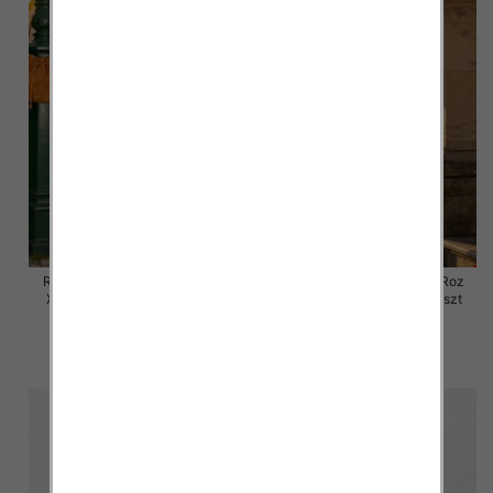
Rybaczki damskie jeansy Roz
Rybaczki damskie jeansy Roz
XS-XL, 1 Kolor Paczka 10 szt
XS-XL, 1 Kolor Paczka 10 szt
54.00 zł
54.00 zł
szczegóły
szczegóły