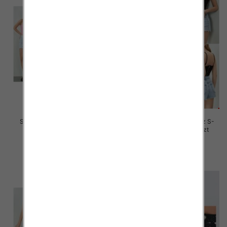
Szorty damskie jeansy Roz S-
Szorty damskie jeansy Roz S-
2XL, 1 Kolor Paczka 12 szt
2XL, 1 Kolor Paczka 12 szt
44.00 zł
44.00 zł
szczegóły
szczegóły