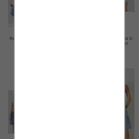
Rybaczki damskie jeansy Roz S-
Rybaczki damskie jeansy Roz S-
2XL, 1 Kolor Paczka 12 szt
2XL, 1 Kolor Paczka 12 szt
46.00 zł
44.00 zł
szczegóły
szczegóły