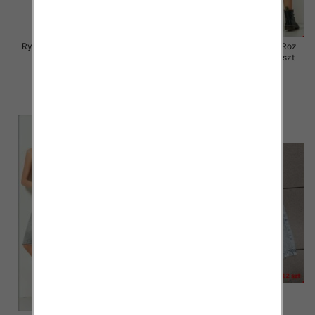
Rybaczki damskie jeansy Roz S-
Rybaczki damskie jeansy Roz
2XL, 1 Kolor Paczka 12 szt
XS-XL, 1 Kolor Paczka 12 szt
46.00 zł
46.00 zł
szczegóły
szczegóły