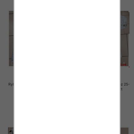
Rybaczki damskie jeansy Roz 25-
Rybaczki damskie jeansy Roz 25-
30, 1 Kolor Paczka 12 szt
30, 1 Kolor Paczka 12 szt
54.00 zł
54.00 zł
szczegóły
szczegóły