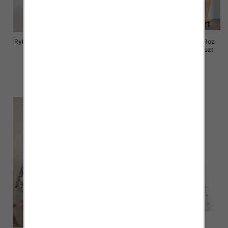
Rybaczki damskie jeansy Roz 25-
Rybaczki damskie jeansy Roz
30, 1 Kolor Paczka 12 szt
XS-XL, 1 Kolor Paczka 12 szt
46.00 zł
46.00 zł
szczegóły
szczegóły