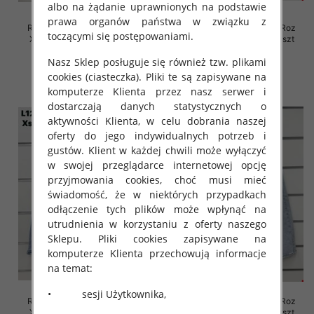
albo na żądanie uprawnionych na podstawie
prawa organów państwa w związku z
Rybaczki damskie jeansy Roz
Rybaczki damskie jeansy Roz
toczącymi się postępowaniami.
XS-XL, 1 Kolor Paczka 10 szt
XS-XL, 1 Kolor Paczka 10 szt
46.00 zł
45.00 zł
Nasz Sklep posługuje się również tzw. plikami
cookies (ciasteczka). Pliki te są zapisywane na
szczegóły
szczegóły
komputerze Klienta przez nasz serwer i
dostarczają danych statystycznych o
aktywności Klienta, w celu dobrania naszej
oferty do jego indywidualnych potrzeb i
gustów. Klient w każdej chwili może wyłączyć
w swojej przeglądarce internetowej opcję
przyjmowania cookies, choć musi mieć
świadomość, że w niektórych przypadkach
odłączenie tych plików może wpłynąć na
utrudnienia w korzystaniu z oferty naszego
Sklepu. Pliki cookies zapisywane na
komputerze Klienta przechowują informacje
na temat:
• sesji Użytkownika,
Rybaczki damskie jeansy Roz
Rybaczki damskie jeansy Roz
XS-XL, 1 Kolor Paczka 10 szt
XS-XL, 1 Kolor Paczka 10 szt