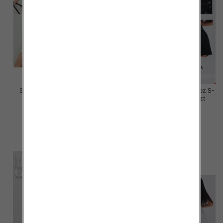
Szorty damskie jeansy Roz S-
Rybaczki damskie jeansy Roz S-
2XL, 1 Kolor Paczka 12 szt
2XL, 1 Kolor Paczka 12 szt
44.00 zł
46.00 zł
szczegóły
szczegóły