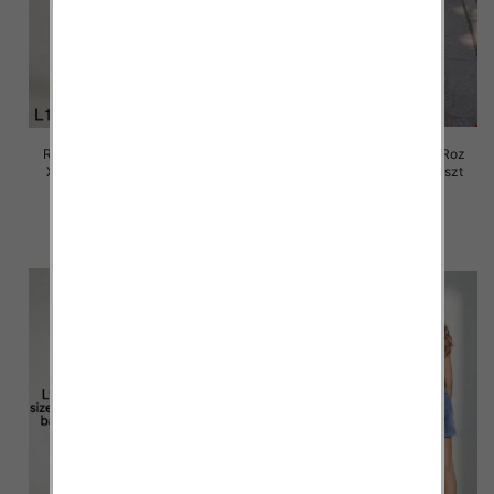
Rybaczki damskie jeansy Roz
Rybaczki damskie jeansy Roz
XS-XL, 1 Kolor Paczka 10 szt
XS-XL, 1 Kolor Paczka 10 szt
55.00 zł
57.00 zł
szczegóły
szczegóły