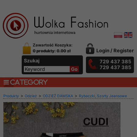
Zawartość Koszyka:
Login
/
Register
0 produkty: 0.00 zł
Szukaj
729 437 385
729 437 385
CATEGORY
>
>
>
Produkty
Odzież
ODZIEŻ DAMSKA
Rybaczki, Szorty Jeansowe