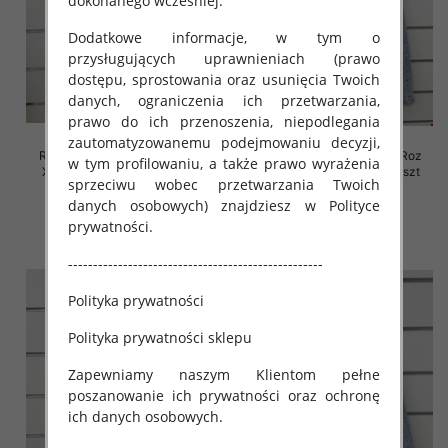
dokonanego wcześniej.
Dodatkowe informacje, w tym o
przysługujących uprawnieniach (prawo
dostępu, sprostowania oraz usunięcia Twoich
danych, ograniczenia ich przetwarzania,
prawo do ich przenoszenia, niepodlegania
zautomatyzowanemu podejmowaniu decyzji,
Rybaczki damskie jeansy Roz
Rybaczki damskie jeansy Roz
w tym profilowaniu, a także prawo wyrażenia
XS-XL, 1 Kolor Paczka 10 szt
XS-XL, 1 Kolor Paczka 10 szt
sprzeciwu wobec przetwarzania Twoich
54.00 zł
52.00 zł
danych osobowych) znajdziesz w Polityce
prywatności.
szczegóły
szczegóły
---------------------------------------------------
Polityka prywatności
Polityka prywatności sklepu
Zapewniamy naszym Klientom pełne
poszanowanie ich prywatności oraz ochronę
ich danych osobowych.