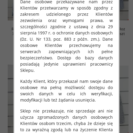
Dane osobowe przekazywane nam przez
Klientów przetwarzamy w sposób zgodny z
zakresem udzielonego przez Klientów
zezwolenia oraz wymogami prawa, w
szczególności zgodnie z ustawą z dnia 29
Rybaczki damskie jeansy Roz
Rybaczki damskie jeansy Roz
sierpnia 1997 r. o ochronie danych osobowych
XS-XL, 1 Kolor Paczka 10 szt
XS-XL, 1 Kolor Paczka 10 szt
(Dz. U. Nr 133, poz. 883 z późn. zm.). Dane
46.00 zł
46.00 zł
osobowe Klientów przechowujemy na
szczegóły
szczegóły
serwerach zapewniających ich pełne
bezpieczeństwo. Dostęp do bazy danych
posiadają jedynie uprawnieni pracownicy
Sklepu.
Każdy Klient, który przekazał nam swoje dane
osobowe ma pełną możliwość dostępu do
swoich danych w celu ich weryfikacji,
modyfikacji lub też żądania usunięcia.
Sklep nie przekazuje, nie sprzedaje ani nie
użycza zgromadzonych danych osobowych
Klientów osobom trzecim, chyba że dzieje się
to za wyraźną zgodą lub na życzenie Klienta