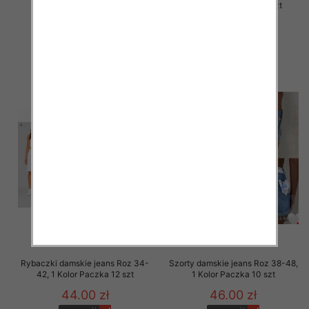
48, 1 Kolor Paczka 12 szt
42, 1 Kolor Paczka 12 szt
44.00 zł
44.00 zł
szczegóły
szczegóły
Rybaczki damskie jeans Roz 34-
Szorty damskie jeans Roz 38-48,
42, 1 Kolor Paczka 12 szt
1 Kolor Paczka 10 szt
44.00 zł
46.00 zł