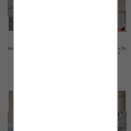
Rybaczki damskie jeansy Roz 25-
Rybaczki damskie jeansy Roz 25-
30, 1 Kolor Paczka 12 szt
30, 1 Kolor Paczka 12 szt
54.00 zł
54.00 zł
szczegóły
szczegóły