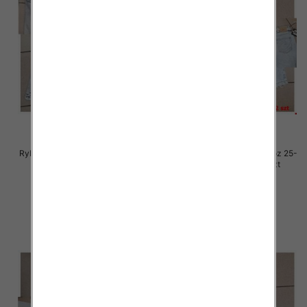
Rybaczki damskie jeansy Roz 25-
Rybaczki damskie jeansy Roz 25-
30, 1 Kolor Paczka 12 szt
30, 1 Kolor Paczka 12 szt
54.00 zł
54.00 zł
szczegóły
szczegóły