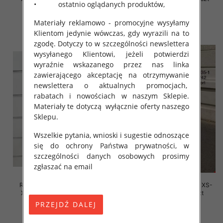
• ostatnio oglądanych produktów,
45.00 zł
44.00 zł
Materiały reklamowo - promocyjne wysyłamy
szczegóły
szczegóły
Klientom jedynie wówczas, gdy wyrazili na to
zgodę. Dotyczy to w szczególności newslettera
wysyłanego Klientowi, jeżeli potwierdzi
wyraźnie wskazanego przez nas linka
zawierającego akceptację na otrzymywanie
newslettera o aktualnych promocjach,
rabatach i nowościach w naszym Sklepie.
Materiały te dotyczą wyłącznie oferty naszego
Sklepu.
Wszelkie pytania, wnioski i sugestie odnoszące
się do ochrony Państwa prywatności, w
szczególności danych osobowych prosimy
zgłaszać na email
Rybaczki damskie jeansy Roz
Szorty damskie jeansy Roz XS-
XS-XL, 1 Kolor Paczka 10 szt
XL, 1 Kolor Paczka 10 szt
39.00 zł
48.00 zł
szczegóły
szczegóły