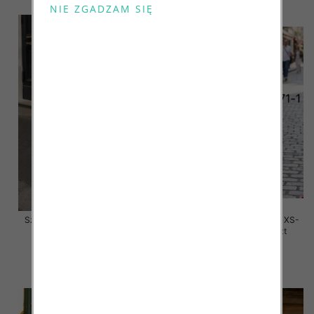
Szorty damskie jeansy Roz XS-
Szorty damskie jeansy Roz XS-
XL, 1 Kolor Paczka 10 szt
XL, 1 Kolor Paczka 10 szt
48.00 zł
47.00 zł
szczegóły
szczegóły