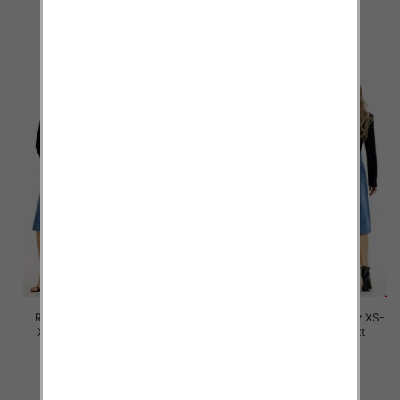
60.00 zł
47.00 zł
szczegóły
szczegóły
Rybaczki damskie jeansy Roz
Spodnie damskie jeansy Roz XS-
XS-XL, 1 Kolor Paczka 12 szt
XL, 1 Kolor Paczka 12 szt
53.00 zł
54.00 zł
szczegóły
szczegóły