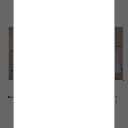
szczegóły
szczegóły
Rybaczki damskie jeansy Roz 25-
Rybaczki damskie jeansy Roz 25-
30, 1 Kolor Paczka 12 szt
30, 1 Kolor Paczka 12 szt
54.00 zł
54.00 zł
szczegóły
szczegóły