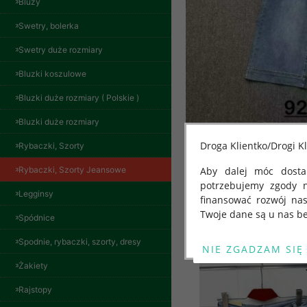
Bluzy
Swetry, bolerka
Swetry duże rozmiary
Bluzki koszulowe
Bluzki duże rozmiary ( Polskie )
Bluzki duże rozmiary
Droga Klientko/Drogi Kl
Rybaczki, Szorty
Rybaczki, Szorty Jeansowe
Aby dalej móc dostar
potrzebujemy zgody 
Legginsy
finansować rozwój na
Twoje dane są u nas be
Spódnice
Inne produkty
Od 25 maja 2018 roku
Spodnie, rybaczki, szorty, dresy
kwietnia 2016 r. w sp
Żakiety
swobodnego przepływu
"GDPR" lub "Ogólne R
Rajstopy
przetwarzaniu Twoich