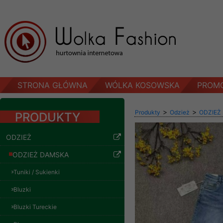
STRONA GŁÓWNA
WÓLKA KOSOWSKA
PROM
>
>
Produkty
Odzież
ODZIEŻ
PRODUKTY
ODZIEŻ
ODZIEŻ DAMSKA
Tuniki / Sukienki
Bluzki
Bluzki Tureckie