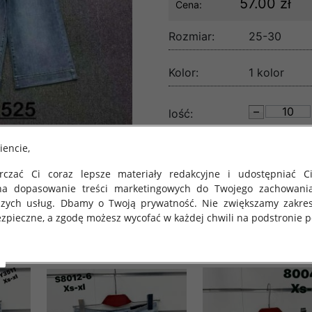
57.00 zł
Cena:
Rozmiar:
25-30
Kolor:
1 kolor
lość:
iencie,
czać Ci coraz lepsze materiały redakcyjne i udostępniać Ci
na dopasowanie treści marketingowych do Twojego zachowani
szych usług. Dbamy o Twoją prywatność. Nie zwiększamy zakre
zpieczne, a zgodę możesz wycofać w każdej chwili na podstronie po
 obowiązuje Rozporządzenie Parlamentu Europejskiego i Rady (U
rawie ochrony osób fizycznych w związku z przetwarzaniem danych
 takich danych oraz uchylenia dyrektywy 95/46/WE (określane 
ozporządzenie o Ochronie Danych"). W związku z tym chcielibyś
 danych oraz zasadach, na jakich odbywa się to po dniu 25 ma