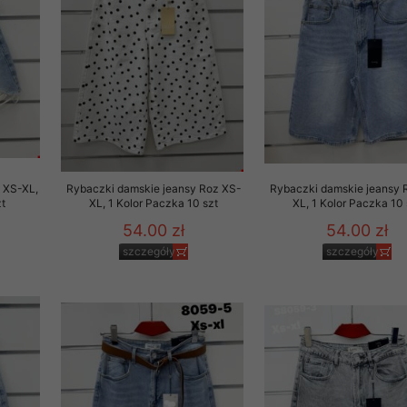
rzetwarzanie przez OMEZ
że wycofanie zgody nie
towania oraz usunięcia
 XS-XL,
Rybaczki damskie jeansy Roz XS-
Rybaczki damskie jeansy 
ania zautomatyzowanemu
t
XL, 1 Kolor Paczka 10 szt
XL, 1 Kolor Paczka 10 
 przetwarzania Twoich
54.00 zł
54.00 zł
szczegóły
szczegóły
ych osobowych.
sem udzielonego przez