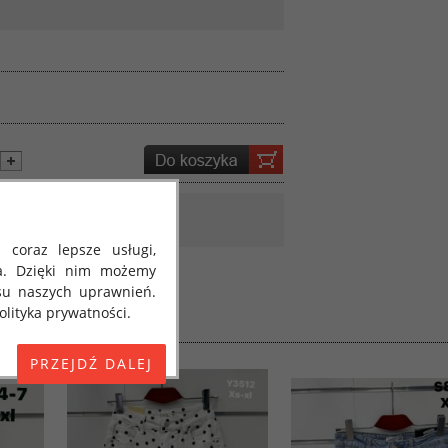
 coraz lepsze usługi,
a. Dzięki nim możemy
su naszych uprawnień.
lityka prywatności.
E) 2016/679 z dnia 27
 osobowych i w sprawie
jako "RODO", "ORODO",
my poinformować Cię o
ja 2018 roku. Poniżej