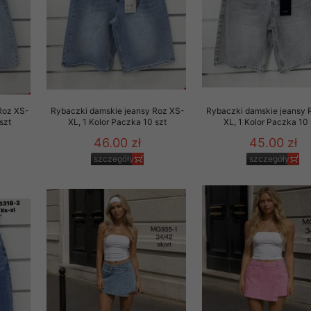
29 sierpnia 1997 r. o
entów przechowujemy na
ją jedynie uprawnieni
o swoich danych w celu
Roz XS-
Rybaczki damskie jeansy Roz XS-
Rybaczki damskie jeansy 
ientów osobom trzecim,
szt
XL, 1 Kolor Paczka 10 szt
XL, 1 Kolor Paczka 10 
awnionych na podstawie
46.00 zł
45.00 zł
szczegóły
szczegóły
ne na komputerze Klienta
brania naszej oferty do
zeglądarce internetowej
odłączenie tych plików
pisywane na komputerze