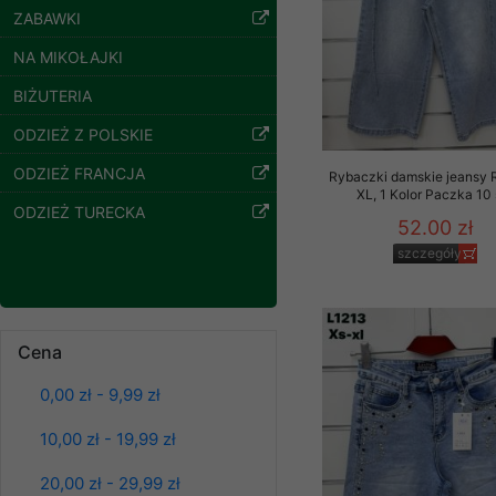
Paczka 10 szt
ZABAWKI
Klientów zezwolenia 
54.00 zł
ochronie danych osobo
NA MIKOŁAJKI
szczegóły
serwerach zapewniają
pracownicy Sklepu.
BIŻUTERIA
Każdy Klient, który p
ODZIEŻ Z POLSKIE
ich weryfikacji, modyfik
ODZIEŻ FRANCJA
Rybaczki damskie jeansy 
Sklep nie przekazuje,
XL, 1 Kolor Paczka 10 
ODZIEŻ TURECKA
chyba że dzieje się t
52.00 zł
prawa organów państwa
szczegóły
Nasz Sklep posługuje si
przez nasz serwer i do
jego indywidualnych po
Cena
opcję przyjmowania co
może wpłynąć na utrud
0,00 zł - 9,99 zł
Klienta przechowują in
Bluzy damskie Roz
L-3XL. 1 kolor.
10,00 zł - 19,99 zł
• sesji Użytkownik
Paczka 10 szt
39.00 zł
• ostatnio oglądany
20,00 zł - 29,99 zł
szczegóły