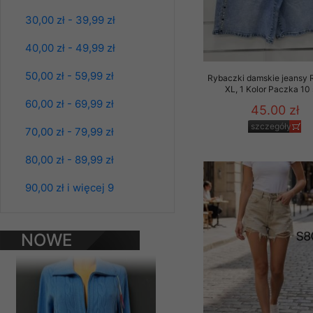
Materiały reklamowo -
30,00 zł - 39,99 zł
szczególności newsle
zawierającego akcept
40,00 zł - 49,99 zł
naszym Sklepie. Materi
50,00 zł - 59,99 zł
Rybaczki damskie jeansy 
Wszelkie pytania, wni
XL, 1 Kolor Paczka 10 
osobowych prosimy zgł
60,00 zł - 69,99 zł
45.00 zł
szczegóły
70,00 zł - 79,99 zł
80,00 zł - 89,99 zł
90,00 zł i więcej 9
Bluzy damskie Roz
L-3XL. 1 kolor.
NOWE
Paczka 10 szt
39.00 zł
PRODUKTY
szczegóły