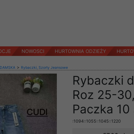
OCJE
NOWOSCI
HURTOWNIA ODZIEŻY
HURTO
>
 DAMSKA
Rybaczki, Szorty Jeansowe
Rybaczki d
Roz 25-30,
Paczka 10 
:1094::1055::1045::1220