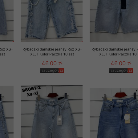
oraz wymogami prawa, w szczególności zgodnie z ustawą z dnia 
wych (Dz. U. Nr 133, poz. 883 z późn. zm.). Dane osobowe Kli
cych ich pełne bezpieczeństwo. Dostęp do bazy danych posiada
rzekazał nam swoje dane osobowe ma pełną możliwość dostępu d
acji lub też żądania usunięcia.
Roz XS-
Rybaczki damskie jeansy Roz XS-
Rybaczki damskie jeansy 
 nie sprzedaje ani nie użycza zgromadzonych danych osobowych Kl
szt
XL, 1 Kolor Paczka 10 szt
XL, 1 Kolor Paczka 10 
o za wyraźną zgodą lub na życzenie Klienta albo na żądanie upr
46.00 zł
46.00 zł
 w związku z toczącymi się postępowaniami.
szczegóły
szczegóły
ę również tzw. plikami cookies (ciasteczka). Pliki te są zapisywa
starczają danych statystycznych o aktywności Klienta, w celu do
trzeb i gustów. Klient w każdej chwili może wyłączyć w swojej pr
okies, choć musi mieć świadomość, że w niektórych przypadkach 
nienia w korzystaniu z oferty naszego Sklepu. Pliki cookies za
formacje na temat:
a,
ch produktów,