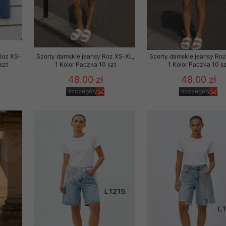
to zgodę. Dotyczy to w
anego przez nas linka
batach i nowościach w
Roz XS-
Szorty damskie jeansy Roz XS-XL,
Szorty damskie jeansy Roz
w szczególności danych
szt
1 Kolor Paczka 10 szt
1 Kolor Paczka 10 sz
48.00 zł
48.00 zł
szczegóły
szczegóły