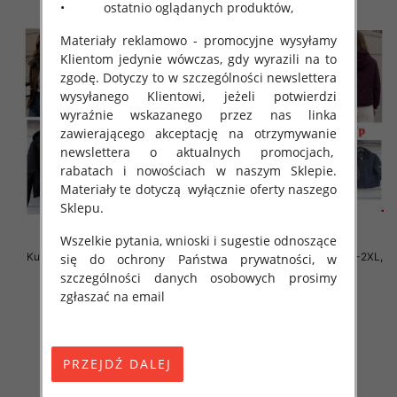
• ostatnio oglądanych produktów,
Materiały reklamowo - promocyjne wysyłamy
Klientom jedynie wówczas, gdy wyrazili na to
zgodę. Dotyczy to w szczególności newslettera
wysyłanego Klientowi, jeżeli potwierdzi
wyraźnie wskazanego przez nas linka
zawierającego akceptację na otrzymywanie
newslettera o aktualnych promocjach,
rabatach i nowościach w naszym Sklepie.
Materiały te dotyczą wyłącznie oferty naszego
Sklepu.
Wszelkie pytania, wnioski i sugestie odnoszące
Kurtki damskie cienki Roz S-2XL,
Kurtki damskie cienki Roz S-2XL,
się do ochrony Państwa prywatności, w
1 Kolor Paczka 5 szt
1 Kolor Paczka 5 szt
szczególności danych osobowych prosimy
90.00 zł
90.00 zł
zgłaszać na email
szczegóły
szczegóły