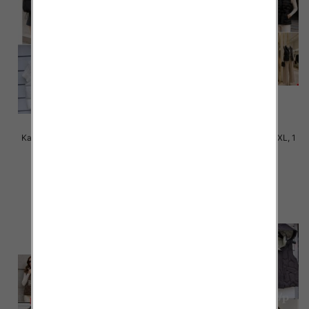
Kamizelki damskie Roz M-2XL, 1
Kamizelki damskie Roz S-2XL, 1
Kolor Paczka 5 szt
Kolor Paczka 5 szt
100.00 zł
78.00 zł
szczegóły
szczegóły