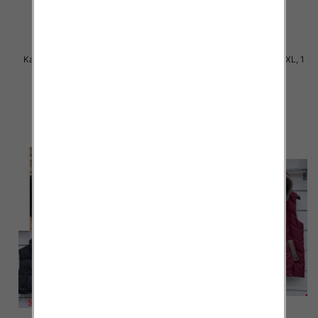
Kamizelki damskie Roz S-2XL, 1
Kamizelki damskie Roz S-2XL, 1
Kolor Paczka 5 szt
Kolor Paczka 5 szt
70.00 zł
68.00 zł
szczegóły
szczegóły