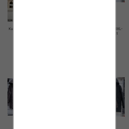
Kurtki damskie cienki Roz S-2XL,
Kurtki damskie cienki Roz 3XL-
1 Kolor Paczka 5 szt
7XL, 1 Kolor Paczka 5 szt
65.00 zł
88.00 zł
szczegóły
szczegóły