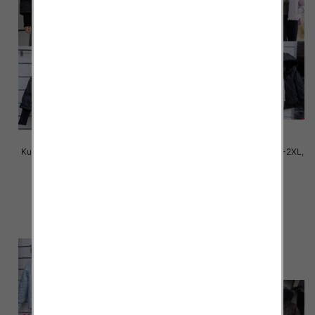
Kurtki damskie cienki Roz S-2XL,
Kurtki damskie cienki Roz S-2XL,
1 Kolor Paczka 5 szt
1 Kolor Paczka 5 szt
75.00 zł
75.00 zł
szczegóły
szczegóły