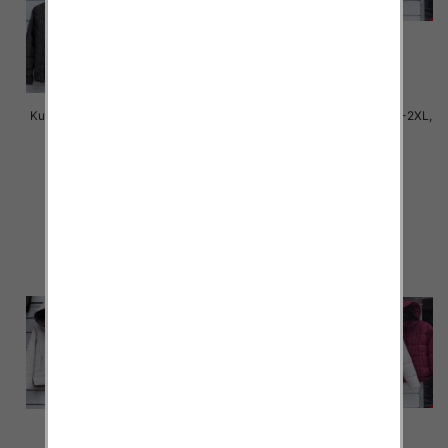
Kurtki damskie cienki Roz S-2XL,
Kurtki damskie cienki Roz S-2XL,
1 Kolor Paczka 5 szt
1 Kolor Paczka 5 szt
85.00 zł
80.00 zł
szczegóły
szczegóły