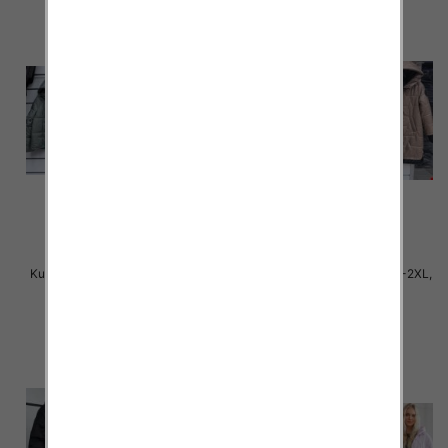
Kurtki damskie cienki Roz S-2XL,
Kurtki damskie cienki Roz S-2XL,
1 Kolor Paczka 5 szt
1 Kolor Paczka 5 szt
75.00 zł
75.00 zł
szczegóły
szczegóły