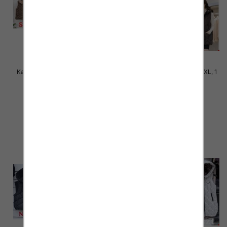
Kamizelki damskie Roz S-2XL, 1
Kamizelki damskie Roz S-2XL, 1
Kolor Paczka 5 szt
Kolor Paczka 5 szt
78.00 zł
78.00 zł
szczegóły
szczegóły