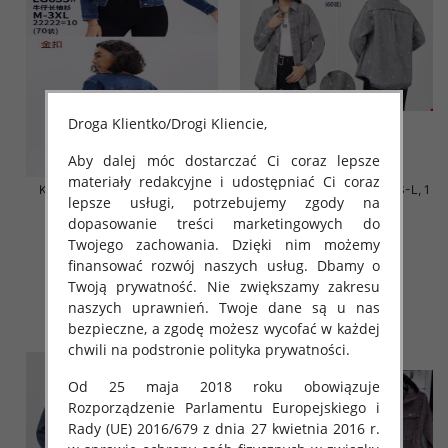
Droga Klientko/Drogi Kliencie,
Aby dalej móc dostarczać Ci coraz lepsze
materiały redakcyjne i udostępniać Ci coraz
Kurtki damskie jeansy Roz M-
Kurtki damskie jeansy Roz S-L, 1
lepsze usługi, potrzebujemy zgody na
3XL, 1 Kolor Paczka 10 szt
Kolor Paczka 12 szt
dopasowanie treści marketingowych do
60.00 zł
60.00 zł
Twojego zachowania. Dzięki nim możemy
szczegóły
szczegóły
finansować rozwój naszych usług. Dbamy o
Twoją prywatność. Nie zwiększamy zakresu
naszych uprawnień. Twoje dane są u nas
bezpieczne, a zgodę możesz wycofać w każdej
chwili na podstronie polityka prywatności.
Od 25 maja 2018 roku obowiązuje
Rozporządzenie Parlamentu Europejskiego i
Rady (UE) 2016/679 z dnia 27 kwietnia 2016 r.