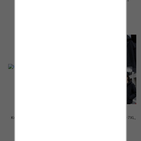
65.00 zł
65.00 zł
szczegóły
szczegóły
Kurtki damskie cienki Roz 3XL-
Kamizelki damskie Roz 3XL-7XL,
7XL, 1 Kolor Paczka 5 szt
1 Kolor Paczka 5 szt
65.00 zł
70.00 zł
szczegóły
szczegóły