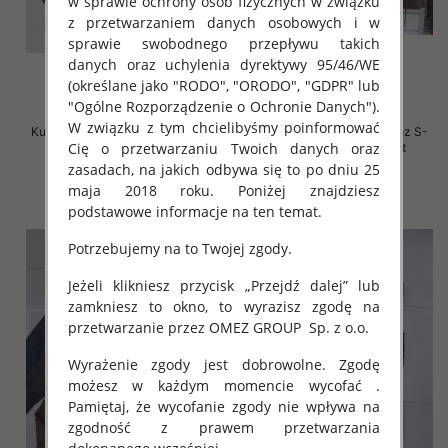
w sprawie ochrony osób fizycznych w związku
z przetwarzaniem danych osobowych i w
sprawie swobodnego przepływu takich
danych oraz uchylenia dyrektywy 95/46/WE
(określane jako "RODO", "ORODO", "GDPR" lub
"Ogólne Rozporządzenie o Ochronie Danych").
W związku z tym chcielibyśmy poinformować
Kurtki damskie jeansy Roz S-L, 1
Kurtki damskie skórzana Roz S-
Cię o przetwarzaniu Twoich danych oraz
Kolor Paczka 12 szt
XL, 1 Kolor Paczka 5 szt
zasadach, na jakich odbywa się to po dniu 25
60.00 zł
95.00 zł
maja 2018 roku. Poniżej znajdziesz
szczegóły
szczegóły
podstawowe informacje na ten temat.
Potrzebujemy na to Twojej zgody.
Jeżeli klikniesz przycisk „Przejdź dalej” lub
zamkniesz to okno, to wyrazisz zgodę na
przetwarzanie przez OMEZ GROUP
Sp. z o.o.
Wyrażenie zgody jest dobrowolne. Zgodę
możesz w każdym momencie wycofać .
Pamiętaj, że wycofanie zgody nie wpływa na
zgodność z prawem przetwarzania