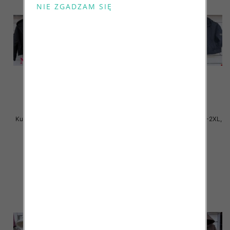
Kurtki damskie cienki Roz S-2XL,
Kurtki damskie cienki Roz S-2XL,
1 Kolor Paczka 5 szt
1 Kolor Paczka 5 szt
90.00 zł
90.00 zł
szczegóły
szczegóły