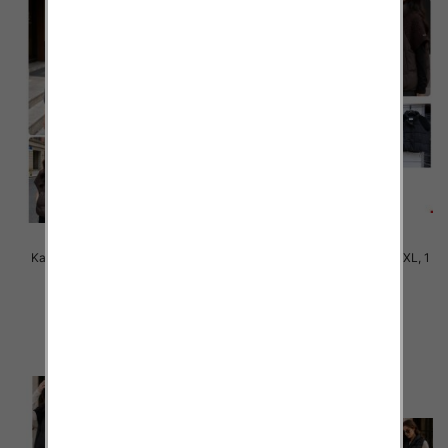
Kamizelki damskie Roz M-2XL, 1
Kamizelki damskie Roz M-2XL, 1
Kolor Paczka 4 szt
Kolor Paczka 5 szt
110.00 zł
100.00 zł
szczegóły
szczegóły