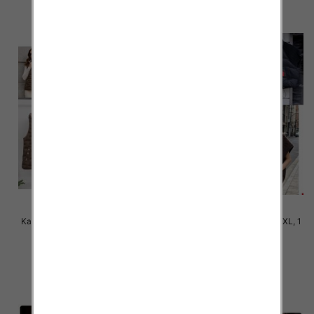
Kamizelki damskie Roz 3XL-7XL,
Kamizelki damskie Roz M-2XL, 1
1 Kolor Paczka 4 szt
Kolor Paczka 4 szt
85.00 zł
120.00 zł
szczegóły
szczegóły