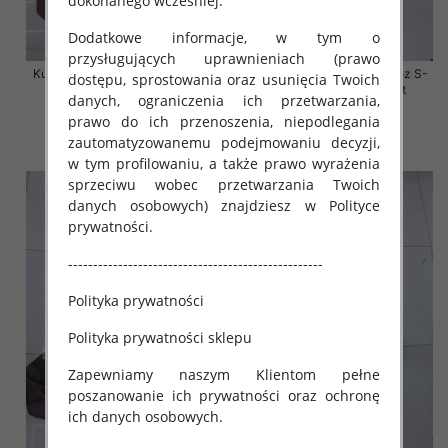
dokonanego wcześniej.
Dodatkowe informacje, w tym o
przysługujących uprawnieniach (prawo
Kurtki damskie skórzana Roz S-
Kurtki damskie skórzana Roz S-
dostępu, sprostowania oraz usunięcia Twoich
XL, 1 Kolor Paczka 5 szt
XL, 1 Kolor Paczka 5 szt
danych, ograniczenia ich przetwarzania,
95.00 zł
95.00 zł
prawo do ich przenoszenia, niepodlegania
zautomatyzowanemu podejmowaniu decyzji,
szczegóły
szczegóły
w tym profilowaniu, a także prawo wyrażenia
sprzeciwu wobec przetwarzania Twoich
danych osobowych) znajdziesz w Polityce
prywatności.
---------------------------------------------------
Polityka prywatności
Polityka prywatności sklepu
Zapewniamy naszym Klientom pełne
poszanowanie ich prywatności oraz ochronę
ich danych osobowych.