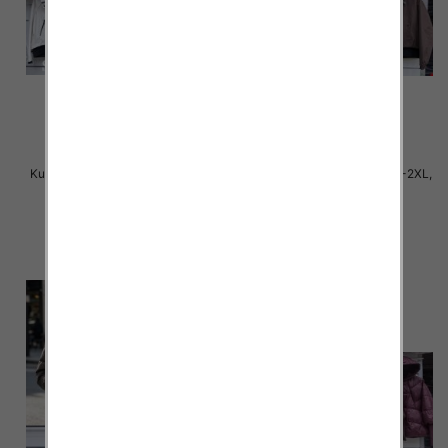
Kurtki damskie cienki Roz S-2XL,
Kurtki damskie cienki Roz S-2XL,
1 Kolor Paczka 5 szt
1 Kolor Paczka 5 szt
85.00 zł
85.00 zł
szczegóły
szczegóły