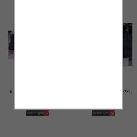
Kamizelki damskie Roz S-2XL, 1
Kamizelki damskie Roz 3XL-7XL,
Kolor Paczka 5 szt
1 Kolor Paczka 5 szt
60.00 zł
55.00 zł
szczegóły
szczegóły