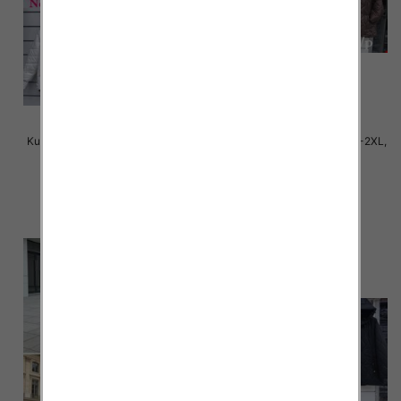
Kurtki damskie cienki Roz S-2XL,
Kurtki damskie cienki Roz S-2XL,
1 Kolor Paczka 5 szt
1 Kolor Paczka 5 szt
75.00 zł
68.00 zł
szczegóły
szczegóły