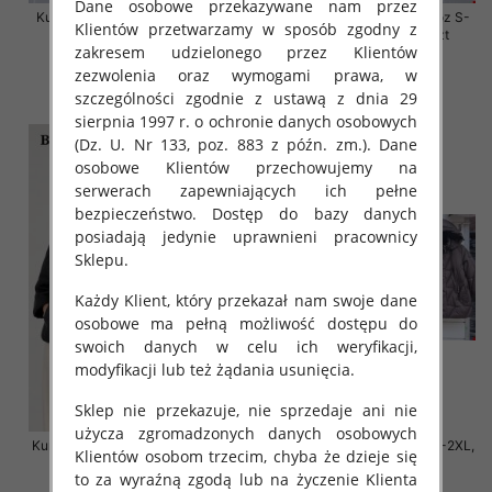
Dane osobowe przekazywane nam przez
Kurtki damskie skórzana Roz S-
Kurtki damskie skórzana Roz S-
Klientów przetwarzamy w sposób zgodny z
2XL, 1 Kolor Paczka 5 szt
2XL, 1 Kolor Paczka 5 szt
zakresem udzielonego przez Klientów
95.00 zł
85.00 zł
zezwolenia oraz wymogami prawa, w
szczegóły
szczegóły
szczególności zgodnie z ustawą z dnia 29
sierpnia 1997 r. o ochronie danych osobowych
(Dz. U. Nr 133, poz. 883 z późn. zm.). Dane
osobowe Klientów przechowujemy na
serwerach zapewniających ich pełne
bezpieczeństwo. Dostęp do bazy danych
posiadają jedynie uprawnieni pracownicy
Sklepu.
Każdy Klient, który przekazał nam swoje dane
osobowe ma pełną możliwość dostępu do
swoich danych w celu ich weryfikacji,
modyfikacji lub też żądania usunięcia.
Sklep nie przekazuje, nie sprzedaje ani nie
użycza zgromadzonych danych osobowych
Kurtki damskie cienki Roz S-XL, 1
Kurtki damskie cienki Roz S-2XL,
Klientów osobom trzecim, chyba że dzieje się
Kolor Paczka 4 szt
1 Kolor Paczka 5 szt
to za wyraźną zgodą lub na życzenie Klienta