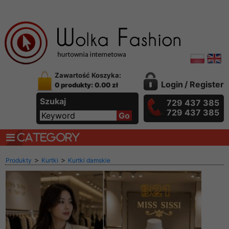
Zawartość Koszyka:
Login
/
Register
0 produkty: 0.00 zł
Szukaj
729 437 385
729 437 385
CATEGORY
>
>
Produkty
Kurtki
Kurtki damskie