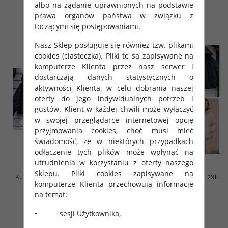
90.00 zł
95.00 zł
albo na żądanie uprawnionych na podstawie
szczegóły
szczegóły
prawa organów państwa w związku z
toczącymi się postępowaniami.
Nasz Sklep posługuje się również tzw. plikami
cookies (ciasteczka). Pliki te są zapisywane na
komputerze Klienta przez nasz serwer i
dostarczają danych statystycznych o
aktywności Klienta, w celu dobrania naszej
oferty do jego indywidualnych potrzeb i
gustów. Klient w każdej chwili może wyłączyć
w swojej przeglądarce internetowej opcję
przyjmowania cookies, choć musi mieć
świadomość, że w niektórych przypadkach
odłączenie tych plików może wpłynąć na
utrudnienia w korzystaniu z oferty naszego
Sklepu. Pliki cookies zapisywane na
Kurtki damskie cienki Roz S-2XL,
Kurtki damskie cienki Roz S-2XL,
komputerze Klienta przechowują informacje
1 Kolor Paczka 5 szt
1 Kolor Paczka 5 szt
na temat:
95.00 zł
90.00 zł
szczegóły
szczegóły
• sesji Użytkownika,